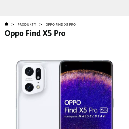
Přejít
k
hlavnímu
>
>
obsahu
PRODUKTY
OPPO FIND X5 PRO
Oppo Find X5 Pro