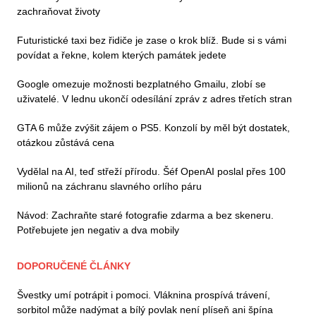
zachraňovat životy
Futuristické taxi bez řidiče je zase o krok blíž. Bude si s vámi
povídat a řekne, kolem kterých památek jedete
Google omezuje možnosti bezplatného Gmailu, zlobí se
uživatelé. V lednu ukončí odesílání zpráv z adres třetích stran
GTA 6 může zvýšit zájem o PS5. Konzolí by měl být dostatek,
otázkou zůstává cena
Vydělal na AI, teď střeží přírodu. Šéf OpenAI poslal přes 100
milionů na záchranu slavného orlího páru
Návod: Zachraňte staré fotografie zdarma a bez skeneru.
Potřebujete jen negativ a dva mobily
DOPORUČENÉ ČLÁNKY
Švestky umí potrápit i pomoci. Vláknina prospívá trávení,
sorbitol může nadýmat a bílý povlak není plíseň ani špína