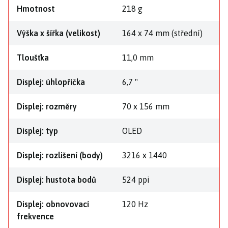
Hmotnost
218 g
Výška x šířka (velikost)
164 x 74 mm (střední)
Tloušťka
11,0 mm
Displej: úhlopříčka
6,7 "
Displej: rozměry
70 x 156 mm
Displej: typ
OLED
Displej: rozlišení (body)
3216 x 1440
Displej: hustota bodů
524 ppi
Displej: obnovovací
120 Hz
frekvence