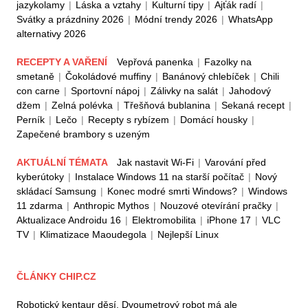
jazykolamy
|
Láska a vztahy
|
Kulturní tipy
|
Ajťák radí
|
Svátky a prázdniny 2026
|
Módní trendy 2026
|
WhatsApp
alternativy 2026
RECEPTY A VAŘENÍ
Vepřová panenka
|
Fazolky na
smetaně
|
Čokoládové muffiny
|
Banánový chlebíček
|
Chili
con carne
|
Sportovní nápoj
|
Zálivky na salát
|
Jahodový
džem
|
Zelná polévka
|
Třešňová bublanina
|
Sekaná recept
|
Perník
|
Lečo
|
Recepty s rybízem
|
Domácí housky
|
Zapečené brambory s uzeným
AKTUÁLNÍ TÉMATA
Jak nastavit Wi-Fi
|
Varování před
kyberútoky
|
Instalace Windows 11 na starší počítač
|
Nový
skládací Samsung
|
Konec modré smrti Windows?
|
Windows
11 zdarma
|
Anthropic Mythos
|
Nouzové otevírání pračky
|
Aktualizace Androidu 16
|
Elektromobilita
|
iPhone 17
|
VLC
TV
|
Klimatizace Maoudegola
|
Nejlepší Linux
ČLÁNKY CHIP.CZ
Robotický kentaur děsí. Dvoumetrový robot má ale