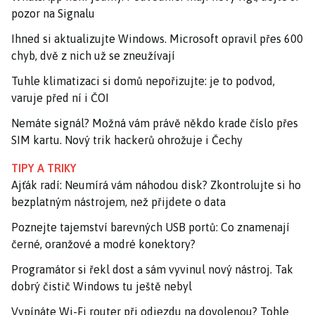
pozor na Signalu
Ihned si aktualizujte Windows. Microsoft opravil přes 600
chyb, dvě z nich už se zneužívají
Tuhle klimatizaci si domů nepořizujte: je to podvod,
varuje před ní i ČOI
Nemáte signál? Možná vám právě někdo krade číslo přes
SIM kartu. Nový trik hackerů ohrožuje i Čechy
TIPY A TRIKY
Ajťák radí: Neumírá vám náhodou disk? Zkontrolujte si ho
bezplatným nástrojem, než přijdete o data
Poznejte tajemství barevných USB portů: Co znamenají
černé, oranžové a modré konektory?
Programátor si řekl dost a sám vyvinul nový nástroj. Tak
dobrý čistič Windows tu ještě nebyl
Vypínáte Wi-Fi router při odjezdu na dovolenou? Tohle