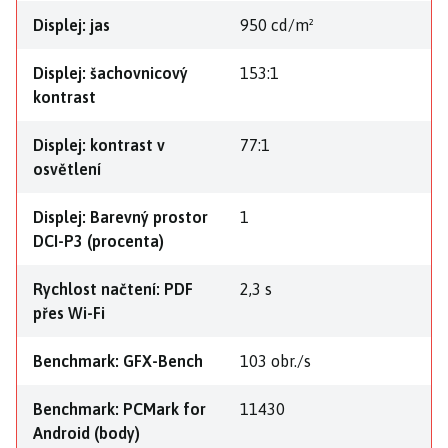
Displej: jas
950 cd/m²
Displej: šachovnicový
153:1
kontrast
Displej: kontrast v
77:1
osvětlení
Displej: Barevný prostor
1
DCI-P3 (procenta)
Rychlost načtení: PDF
2,3 s
přes Wi-Fi
Benchmark: GFX-Bench
103 obr./s
Benchmark: PCMark for
11430
Android (body)