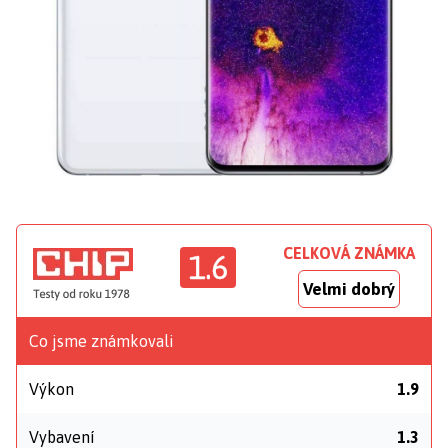
CELKOVÁ ZNÁMKA
1.6
Velmi dobrý
Co jsme známkovali
Výkon
1.9
Vybavení
1.3