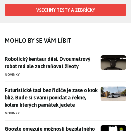
VŠECHNY TESTY A ŽEBŘÍČKY
MOHLO BY SE VÁM LÍBIT
Robotický kentaur děsí. Dvoumetrový robot má ale z
Robotický kentaur děsí. Dvoumetrový
robot má ale zachraňovat životy
NOVINKY
Futuristické taxi bez řidiče je zase o krok blíž. Bude
Futuristické taxi bez řidiče je zase o krok
blíž. Bude si s vámi povídat a řekne,
kolem kterých památek jedete
NOVINKY
Google omezuje možnosti bezplatného Gmailu, zlobí se 
Google omezuje možnosti bezplatného