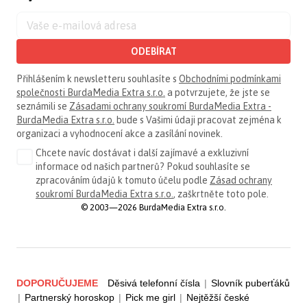
ODEBÍRAT
Přihlášením k newsletteru souhlasíte s
Obchodními podmínkami
společnosti BurdaMedia Extra s.r.o.
a potvrzujete, že jste se
seznámili se
Zásadami ochrany soukromí BurdaMedia Extra -
BurdaMedia Extra s.r.o.
bude s Vašimi údaji pracovat zejména k
organizaci a vyhodnocení akce a zasílání novinek.
Chcete navíc dostávat i další zajímavé a exkluzivní
informace od našich partnerů? Pokud souhlasíte se
zpracováním údajů k tomuto účelu podle
Zásad ochrany
soukromí BurdaMedia Extra s.r.o.
, zaškrtněte toto pole.
© 2003—2026 BurdaMedia Extra s.r.o.
DOPORUČUJEME
Děsivá telefonní čísla
|
Slovník puberťáků
|
Partnerský horoskop
|
Pick me girl
|
Nejtěžší české