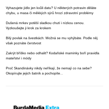
Vyhazujete jídlo jen kvůli datu? U některých potravin děláte
chybu, u masa či měkkých sýrů hrozí zdravotní problémy
Dušená mrkev potěší sladkou chutí i nízkou cenou.
Vyzkoušejte ji krok za krokem
Bílý povlak na švestkách: Možná se mu vyhýbáte. Podle něj
však poznáte čerstvost
Zakrýt bříško nebo odhalit? Kodaňské maminky boří pravidla
mateřství i módy
Proč Skandinávky nikdy neříkají, že nemají co na sebe?
Okopírujte jejich šatník a pochopíte...