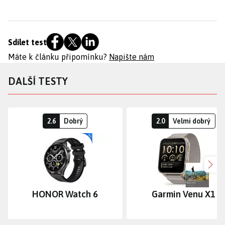
Sdílet test
Máte k článku připomínku?
Napište nám
DALŠÍ TESTY
2.6
Dobrý
2.0
Velmi dobrý
Dalš
HONOR Watch 6
Garmin Venu X1