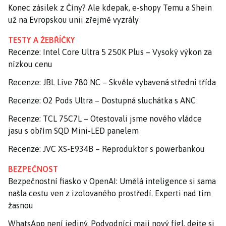
Konec zásilek z Číny? Ale kdepak, e-shopy Temu a Shein
už na Evropskou unii zřejmě vyzrály
TESTY A ŽEBŘÍČKY
Recenze: Intel Core Ultra 5 250K Plus – Vysoký výkon za
nízkou cenu
Recenze: JBL Live 780 NC – Skvěle vybavená střední třída
Recenze: O2 Pods Ultra – Dostupná sluchátka s ANC
Recenze: TCL 75C7L – Otestovali jsme nového vládce
jasu s obřím SQD Mini-LED panelem
Recenze: JVC XS-E934B – Reproduktor s powerbankou
BEZPEČNOST
Bezpečnostní fiasko v OpenAI: Umělá inteligence si sama
našla cestu ven z izolovaného prostředí. Experti nad tím
žasnou
WhatsApp není jediný. Podvodníci mají nový fígl, dejte si