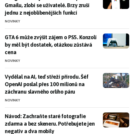
Gmailu, zlobí se uživatelé. Brzy zruší
jednu z nejoblíbenějších funkcí
NOVINKY
GTA 6 může zvýšit zájem o PS5. Konzolí by měl být do
GTA 6 může zvýšit zájem o PS5. Konzolí
by měl být dostatek, otázkou zůstává
cena
NOVINKY
Vydělal na AI, teď střeží přírodu. Šéf OpenAI poslal p
Vydělal na AI, teď střeží přírodu. Šéf
OpenAI poslal přes 100 milionů na
záchranu slavného orlího páru
NOVINKY
Návod: Zachraňte staré fotografie zdarma a bez skene
Návod: Zachraňte staré fotografie
zdarma a bez skeneru. Potřebujete jen
negativ a dva mobily