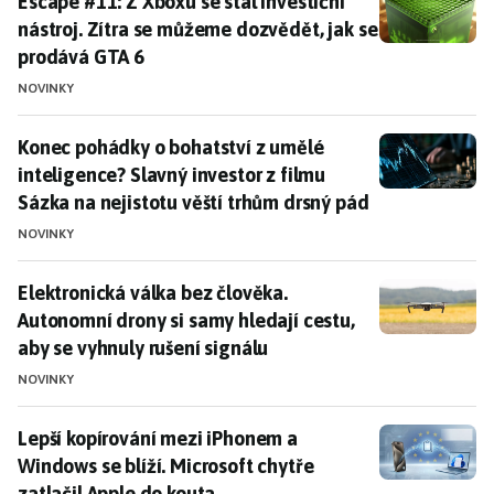
Escape #11: Z Xboxu se stal investiční nástroj. Zítra
Escape #11: Z Xboxu se stal investiční
nástroj. Zítra se můžeme dozvědět, jak se
prodává GTA 6
NOVINKY
Konec pohádky o bohatství z umělé inteligence? Slavný
Konec pohádky o bohatství z umělé
inteligence? Slavný investor z filmu
Sázka na nejistotu věští trhům drsný pád
NOVINKY
Elektronická válka bez člověka. Autonomní drony si sa
Elektronická válka bez člověka.
Autonomní drony si samy hledají cestu,
aby se vyhnuly rušení signálu
NOVINKY
Lepší kopírování mezi iPhonem a Windows se blíží. Mic
Lepší kopírování mezi iPhonem a
Windows se blíží. Microsoft chytře
zatlačil Apple do kouta