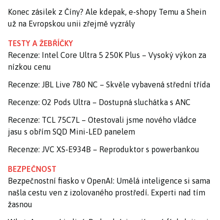
Konec zásilek z Číny? Ale kdepak, e-shopy Temu a Shein
už na Evropskou unii zřejmě vyzrály
TESTY A ŽEBŘÍČKY
Recenze: Intel Core Ultra 5 250K Plus – Vysoký výkon za
nízkou cenu
Recenze: JBL Live 780 NC – Skvěle vybavená střední třída
Recenze: O2 Pods Ultra – Dostupná sluchátka s ANC
Recenze: TCL 75C7L – Otestovali jsme nového vládce
jasu s obřím SQD Mini-LED panelem
Recenze: JVC XS-E934B – Reproduktor s powerbankou
BEZPEČNOST
Bezpečnostní fiasko v OpenAI: Umělá inteligence si sama
našla cestu ven z izolovaného prostředí. Experti nad tím
žasnou