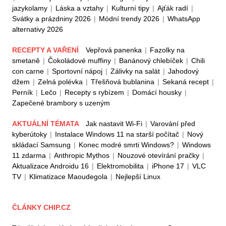
jazykolamy
|
Láska a vztahy
|
Kulturní tipy
|
Ajťák radí
|
Svátky a prázdniny 2026
|
Módní trendy 2026
|
WhatsApp
alternativy 2026
RECEPTY A VAŘENÍ
Vepřová panenka
|
Fazolky na
smetaně
|
Čokoládové muffiny
|
Banánový chlebíček
|
Chili
con carne
|
Sportovní nápoj
|
Zálivky na salát
|
Jahodový
džem
|
Zelná polévka
|
Třešňová bublanina
|
Sekaná recept
|
Perník
|
Lečo
|
Recepty s rybízem
|
Domácí housky
|
Zapečené brambory s uzeným
AKTUÁLNÍ TÉMATA
Jak nastavit Wi-Fi
|
Varování před
kyberútoky
|
Instalace Windows 11 na starší počítač
|
Nový
skládací Samsung
|
Konec modré smrti Windows?
|
Windows
11 zdarma
|
Anthropic Mythos
|
Nouzové otevírání pračky
|
Aktualizace Androidu 16
|
Elektromobilita
|
iPhone 17
|
VLC
TV
|
Klimatizace Maoudegola
|
Nejlepší Linux
ČLÁNKY CHIP.CZ