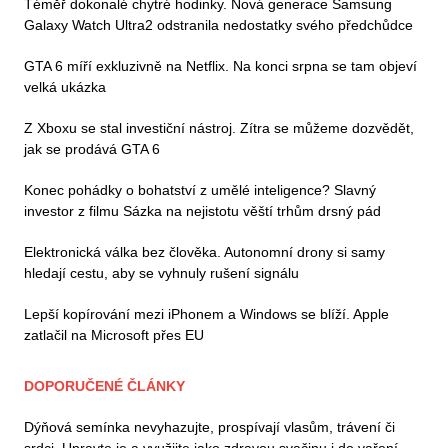
Téměř dokonalé chytré hodinky. Nová generace Samsung
Galaxy Watch Ultra2 odstranila nedostatky svého předchůdce
GTA 6 míří exkluzivně na Netflix. Na konci srpna se tam objeví
velká ukázka
Z Xboxu se stal investiční nástroj. Zítra se můžeme dozvědět,
jak se prodává GTA 6
Konec pohádky o bohatství z umělé inteligence? Slavný
investor z filmu Sázka na nejistotu věští trhům drsný pád
Elektronická válka bez člověka. Autonomní drony si samy
hledají cestu, aby se vyhnuly rušení signálu
Lepší kopírování mezi iPhonem a Windows se blíží. Apple
zatlačil na Microsoft přes EU
DOPORUČENÉ ČLÁNKY
Dýňová semínka nevyhazujte, prospívají vlasům, trávení či
srdci. Upravte je a využijte jako zdravou svačinu i do vaření