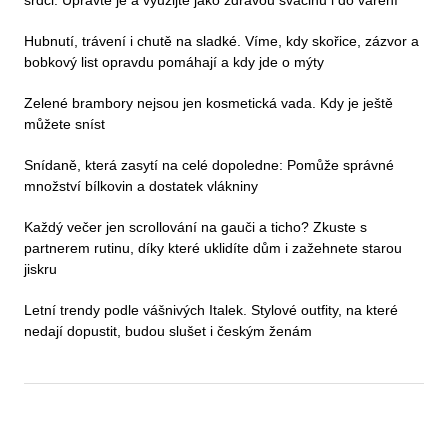
Hubnutí, trávení i chutě na sladké. Víme, kdy skořice, zázvor a
bobkový list opravdu pomáhají a kdy jde o mýty
Zelené brambory nejsou jen kosmetická vada. Kdy je ještě
můžete sníst
Snídaně, která zasytí na celé dopoledne: Pomůže správné
množství bílkovin a dostatek vlákniny
Každý večer jen scrollování na gauči a ticho? Zkuste s
partnerem rutinu, díky které uklidíte dům i zažehnete starou
jiskru
Letní trendy podle vášnivých Italek. Stylové outfity, na které
nedají dopustit, budou slušet i českým ženám