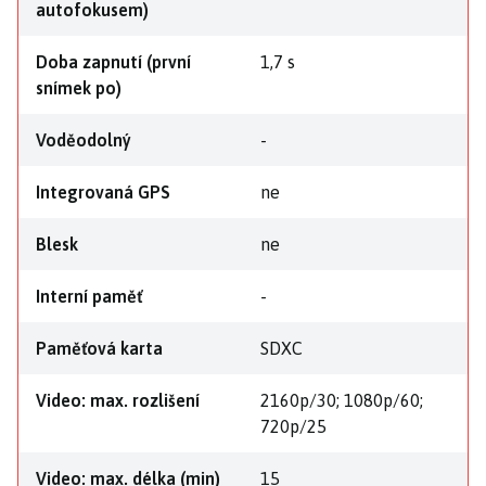
autofokusem)
Doba zapnutí (první
1,7 s
snímek po)
Voděodolný
-
Integrovaná GPS
ne
Blesk
ne
Interní paměť
-
Paměťová karta
SDXC
Video: max. rozlišení
2160p/30; 1080p/60;
720p/25
Video: max. délka (min)
15