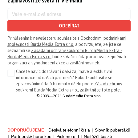
Zajímavosti ze světa IT v e-mailu
ODEBÍRAT
Přihlášením k newsletteru souhlasíte s
Obchodními podmínkami
společnosti BurdaMedia Extra s.r.o.
a potvrzujete, že jste se
seznámili se
Zásadami ochrany soukromí BurdaMedia Extra -
BurdaMedia Extra s.r.o.
bude s Vašimi údaji pracovat zejména k
organizaci a vyhodnocení akce a zasílání novinek.
Chcete navíc dostávat i další zajímavé a exkluzivní
informace od našich partnerů? Pokud souhlasíte se
zpracováním údajů k tomuto účelu podle
Zásad ochrany
soukromí BurdaMedia Extra s.r.o.
, zaškrtněte toto pole.
© 2003—2026 BurdaMedia Extra s.r.o.
DOPORUČUJEME
Děsivá telefonní čísla
|
Slovník puberťáků
|
Partnerský horoskop
|
Pick me girl
|
Nejtěžší české