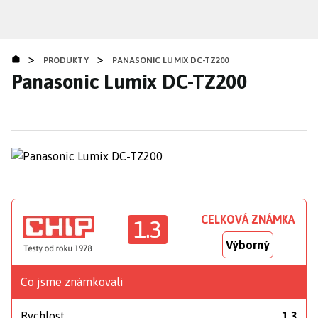
Přejít
k
hlavnímu
>
>
obsahu
PRODUKTY
PANASONIC LUMIX DC-TZ200
Panasonic Lumix DC-TZ200
CELKOVÁ ZNÁMKA
1.3
Výborný
Co jsme známkovali
Rychlost
1,3