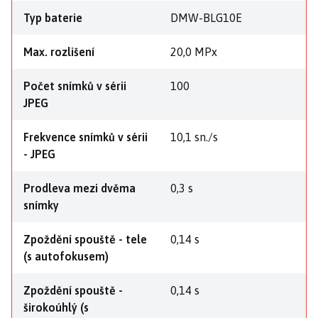
Typ baterie
DMW-BLG10E
Max. rozlišení
20,0 MPx
Počet snímků v sérii
100
JPEG
Frekvence snímků v sérii
10,1 sn./s
- JPEG
Prodleva mezi dvěma
0,3 s
snímky
Zpoždění spouště - tele
0,14 s
(s autofokusem)
Zpoždění spouště -
0,14 s
širokoúhlý (s