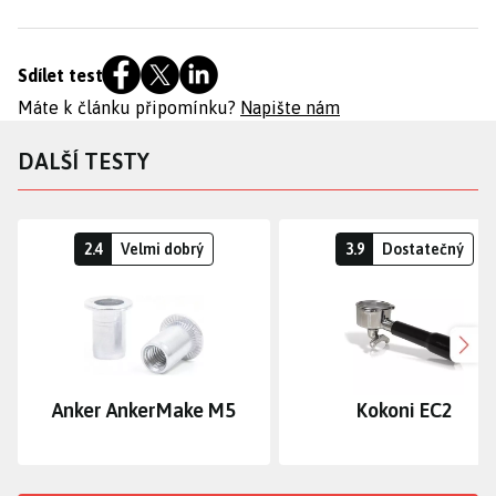
Sdílet test
Máte k článku připomínku?
Napište nám
DALŠÍ TESTY
2.4
Velmi dobrý
3.9
Dostatečný
Dalš
Anker AnkerMake M5
Kokoni EC2