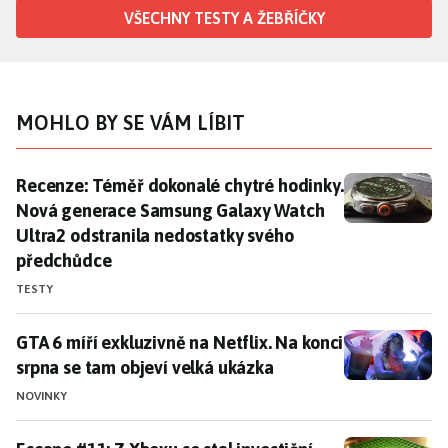
VŠECHNY TESTY A ŽEBŘÍČKY
MOHLO BY SE VÁM LÍBIT
Recenze: Téměř dokonalé chytré hodinky. Nová gener
Recenze: Téměř dokonalé chytré hodinky.
Nová generace Samsung Galaxy Watch
Ultra2 odstranila nedostatky svého
předchůdce
TESTY
GTA 6 míří exkluzivně na Netflix. Na konci srpna se t
GTA 6 míří exkluzivně na Netflix. Na konci
srpna se tam objeví velká ukázka
NOVINKY