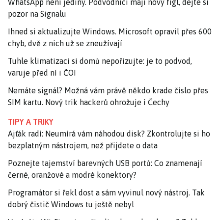
WhatsApp není jediný. Podvodníci mají nový fígl, dejte si
pozor na Signalu
Ihned si aktualizujte Windows. Microsoft opravil přes 600
chyb, dvě z nich už se zneužívají
Tuhle klimatizaci si domů nepořizujte: je to podvod,
varuje před ní i ČOI
Nemáte signál? Možná vám právě někdo krade číslo přes
SIM kartu. Nový trik hackerů ohrožuje i Čechy
TIPY A TRIKY
Ajťák radí: Neumírá vám náhodou disk? Zkontrolujte si ho
bezplatným nástrojem, než přijdete o data
Poznejte tajemství barevných USB portů: Co znamenají
černé, oranžové a modré konektory?
Programátor si řekl dost a sám vyvinul nový nástroj. Tak
dobrý čistič Windows tu ještě nebyl