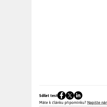
Sdílet test
Máte k článku připomínku?
Napište ná