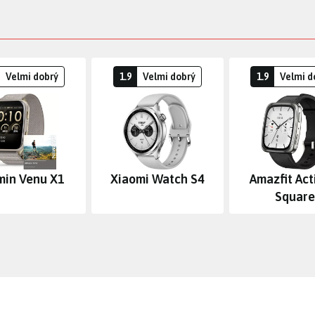
Velmi dobrý
1.9
Velmi dobrý
1.9
Velmi d
min Venu X1
Xiaomi Watch S4
Amazfit Act
Square