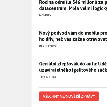
Rodina odmítla 546 milionů za 
Rodina odmítla 546 milionů za p
datacentrum. Měla velmi logic
NOVINKY
Nový podvod vám do mobilu prop
Nový podvod vám do mobilu prop
ho dřív, než vás začne otravova
BEZPEČNOST
Geniální zlepšovák do auta: Udě
Geniální zlepšovák do auta: Uděl
uzavíratelného igelitového sáč
TIPY A TRIKY
VŠECHNY NEJNOVĚJŠÍ ZPRÁVY