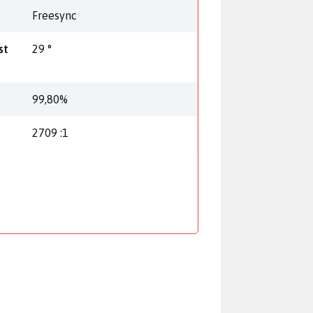
Freesync
st
29 °
99,80%
2709 :1