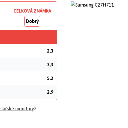
CELKOVÁ ZNÁMKA
Dobrý
2,3
3,3
5,2
2,9
elářské monitory