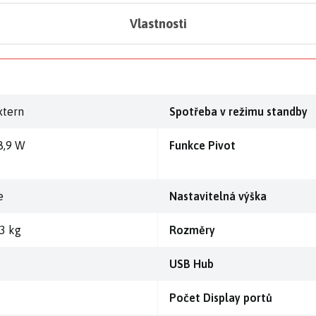
Vlastnosti
xtern
Spotřeba v režimu standby
8,9 W
Funkce Pivot
e
Nastavitelná výška
,3 kg
Rozměry
USB Hub
Počet Display portů