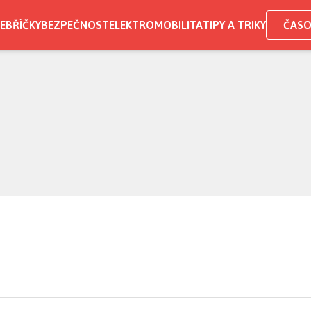
EBŘÍČKY
BEZPEČNOST
ELEKTROMOBILITA
TIPY A TRIKY
ČASO