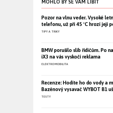
MOHLO BY SE VÁM LÍBIT
Pozor na vlnu veder. Vysoké letní
Pozor na vlnu veder. Vysoké letní
telefonu, už při 45 °C hrozí její 
TIPY A TRIKY
BMW porušilo slib řidičům. Po 
BMW porušilo slib řidičům. Po n
iX3 na vás vyskočí reklama
ELEKTROMOBILITA
Recenze: Hodíte ho do vody a 
Recenze: Hodíte ho do vody a m
Bazénový vysavač WYBOT B1 uše
TESTY