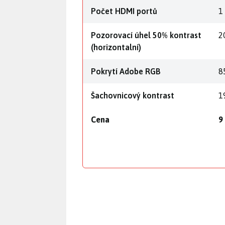
Počet HDMI portů
1
Pozorovací úhel 50% kontrast
2
(horizontalní)
Pokrytí Adobe RGB
8
Šachovnicový kontrast
1
Cena
9