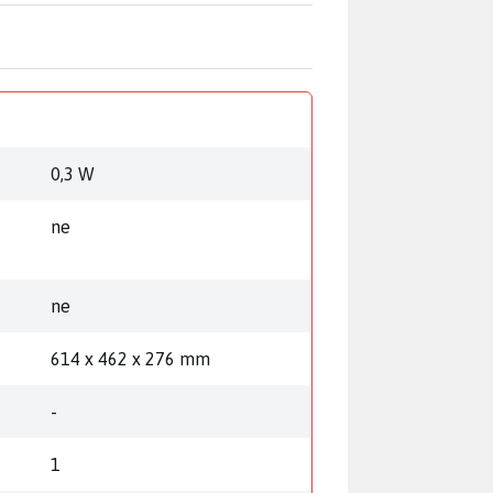
0,3 W
ne
ne
614 x 462 x 276 mm
-
1