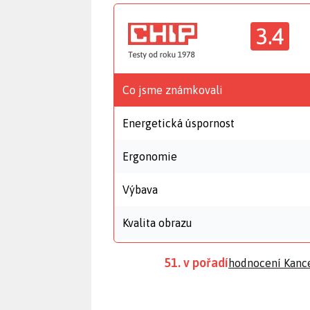
3.4
Co jsme známkovali
Energetická úspornost
Ergonomie
Výbava
Kvalita obrazu
51. v pořadí
hodnocení Kanc