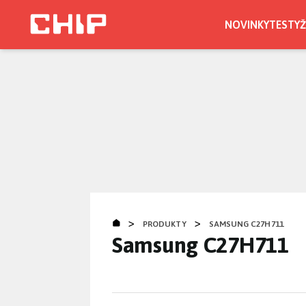
Přejít
k
NOVINKY
TESTY
Ž
hlavnímu
obsahu
>
>
PRODUKTY
SAMSUNG C27H711
Samsung C27H711