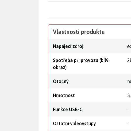
Vlastnosti produktu
Napájecí zdroj
e
Spotřeba při provozu (bílý
2
obraz)
Otočný
n
Hmotnost
5
Funkce USB-C
-
Ostatní videovstupy
-