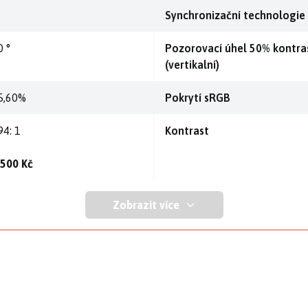
Synchronizační technologie
0 °
Pozorovací úhel 50% kontra
(vertikalní)
5,60%
Pokrytí sRGB
94: 1
Kontrast
 500 Kč
Zobrazit více