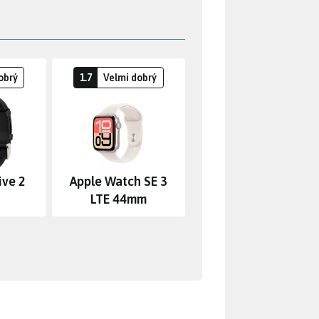
obrý
1.7
Velmi dobrý
ive 2
Apple Watch SE 3
LTE 44mm