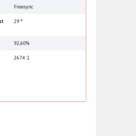
Freesync
st
29 °
92,60%
2674 :1