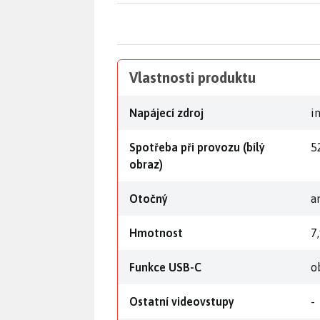
Vlastnosti produktu
Napájecí zdroj
i
Spotřeba při provozu (bílý
5
obraz)
Otočný
a
Hmotnost
7
Funkce USB-C
o
Ostatní videovstupy
-