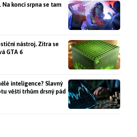
x. Na konci srpna se tam objeví velká ukázka
. Na konci srpna se tam
estiční nástroj. Zítra se můžeme dozvědět, jak se
tiční nástroj. Zítra se
vá GTA 6
lé inteligence? Slavný investor z filmu Sázka na 
ělé inteligence? Slavný
otu věští trhům drsný pád