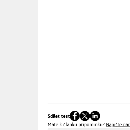
Sdílet test
Máte k článku připomínku?
Napište ná