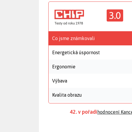
3.0
Co jsme známkovali
Energetická úspornost
Ergonomie
Výbava
Kvalita obrazu
42. v pořadí
hodnocení Kanc