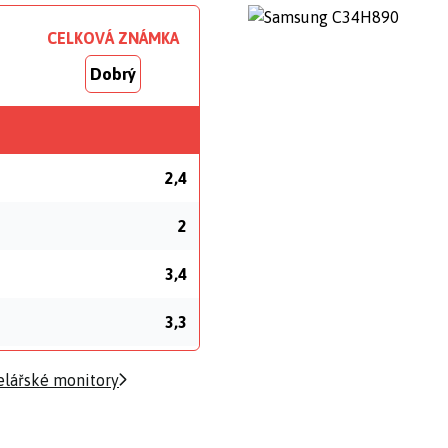
CELKOVÁ ZNÁMKA
Dobrý
2,4
2
3,4
3,3
elářské monitory