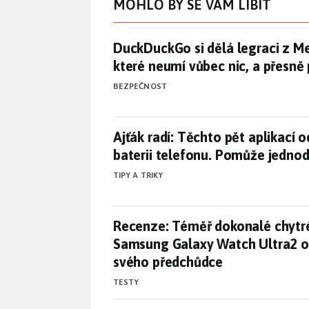
MOHLO BY SE VÁM LÍBIT
DuckDuckGo si dělá legraci z Me
DuckDuckGo si dělá legraci z Met
které neumí vůbec nic, a přesně
BEZPEČNOST
Ajťák radí: Těchto pět aplikac
Ajťák radí: Těchto pět aplikací o
baterii telefonu. Pomůže jedno
TIPY A TRIKY
Recenze: Téměř dokonalé chytr
Recenze: Téměř dokonalé chytr
Samsung Galaxy Watch Ultra2 o
svého předchůdce
TESTY