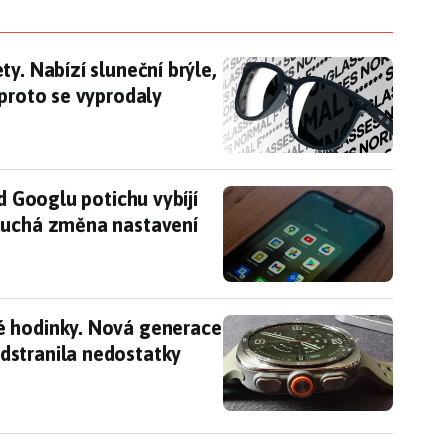
ty. Nabízí sluneční brýle, které neumí vůbec nic,
y. Nabízí sluneční brýle,
 proto se vyprodaly
í od Googlu potichu vybíjí baterii telefonu. Pomů
d Googlu potichu vybíjí
duchá změna nastavení
é hodinky. Nová generace Samsung Galaxy Watch 
é hodinky. Nová generace
dstranila nedostatky