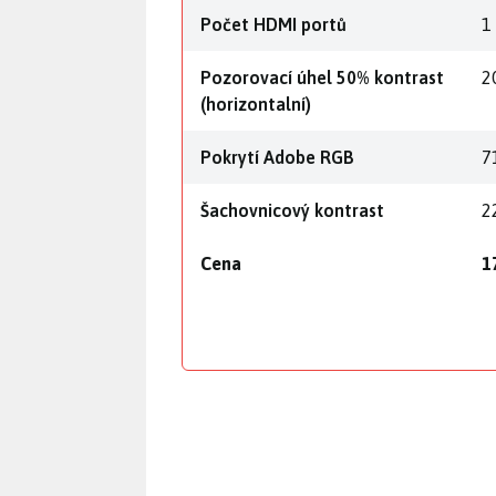
Počet HDMI portů
1
Pozorovací úhel 50% kontrast
2
(horizontalní)
Pokrytí Adobe RGB
7
Šachovnicový kontrast
2
Cena
1