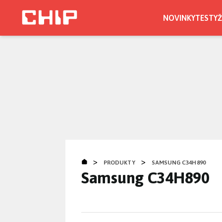
Přejít
k
NOVINKY
TESTY
Ž
hlavnímu
obsahu
>
>
PRODUKTY
SAMSUNG C34H890
Samsung C34H890