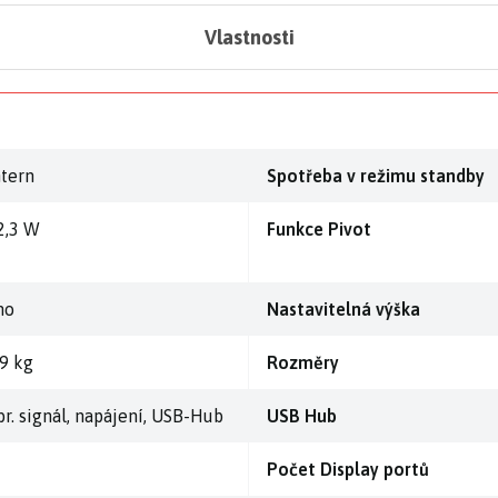
Vlastnosti
ntern
Spotřeba v režimu standby
2,3 W
Funkce Pivot
no
Nastavitelná výška
,9 kg
Rozměry
br. signál, napájení, USB-Hub
USB Hub
Počet Display portů