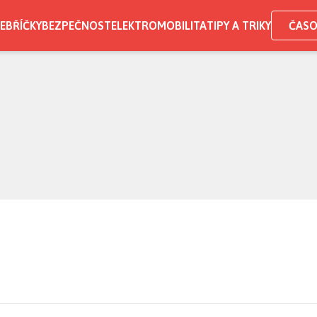
EBŘÍČKY
BEZPEČNOST
ELEKTROMOBILITA
TIPY A TRIKY
ČASO