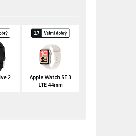
obrý
1.7
Velmi dobrý
ive 2
Apple Watch SE 3
LTE 44mm