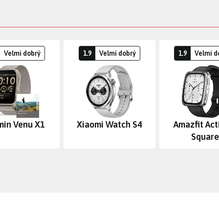
Velmi dobrý
1.9
Velmi dobrý
1.9
Velmi d
min Venu X1
Xiaomi Watch S4
Amazfit Act
Square