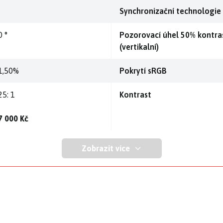
Synchronizační technologie
0 °
Pozorovací úhel 50% kontra
(vertikalní)
1,50%
Pokrytí sRGB
25: 1
Kontrast
7 000 Kč
Zobrazit více