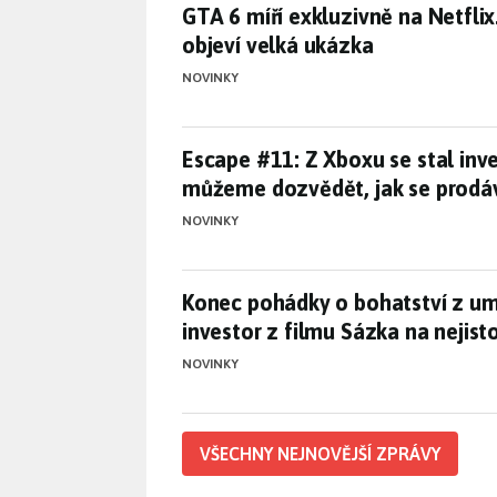
GTA 6 míří exkluzivně na Netfli
GTA 6 míří exkluzivně na Netflix
objeví velká ukázka
NOVINKY
Escape #11: Z Xboxu se stal inv
Escape #11: Z Xboxu se stal inves
můžeme dozvědět, jak se prodá
NOVINKY
Konec pohádky o bohatství z umě
Konec pohádky o bohatství z um
investor z filmu Sázka na nejist
NOVINKY
VŠECHNY NEJNOVĚJŠÍ ZPRÁVY