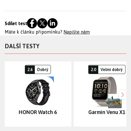
Sdílet test
Máte k článku připomínku?
Napište nám
DALŠÍ TESTY
2.6
Dobrý
2.0
Velmi dobrý
Dalš
HONOR Watch 6
Garmin Venu X1