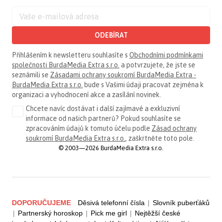
ODEBÍRAT
Přihlášením k newsletteru souhlasíte s
Obchodními podmínkami
společnosti BurdaMedia Extra s.r.o.
a potvrzujete, že jste se
seznámili se
Zásadami ochrany soukromí BurdaMedia Extra -
BurdaMedia Extra s.r.o.
bude s Vašimi údaji pracovat zejména k
organizaci a vyhodnocení akce a zasílání novinek.
Chcete navíc dostávat i další zajímavé a exkluzivní
informace od našich partnerů? Pokud souhlasíte se
zpracováním údajů k tomuto účelu podle
Zásad ochrany
soukromí BurdaMedia Extra s.r.o.
, zaškrtněte toto pole.
© 2003—2026 BurdaMedia Extra s.r.o.
DOPORUČUJEME
Děsivá telefonní čísla
|
Slovník puberťáků
|
Partnerský horoskop
|
Pick me girl
|
Nejtěžší české