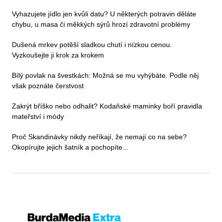
Vyhazujete jídlo jen kvůli datu? U některých potravin děláte
chybu, u masa či měkkých sýrů hrozí zdravotní problémy
Dušená mrkev potěší sladkou chutí i nízkou cenou.
Vyzkoušejte ji krok za krokem
Bílý povlak na švestkách: Možná se mu vyhýbáte. Podle něj
však poznáte čerstvost
Zakrýt bříško nebo odhalit? Kodaňské maminky boří pravidla
mateřství i módy
Proč Skandinávky nikdy neříkají, že nemají co na sebe?
Okopírujte jejich šatník a pochopíte...