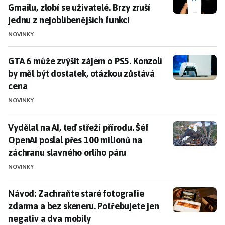
Gmailu, zlobí se uživatelé. Brzy zruší
jednu z nejoblíbenějších funkcí
NOVINKY
GTA 6 může zvýšit zájem o PS5. Konzolí by měl být do
GTA 6 může zvýšit zájem o PS5. Konzolí
by měl být dostatek, otázkou zůstává
cena
NOVINKY
Vydělal na AI, teď střeží přírodu. Šéf OpenAI poslal p
Vydělal na AI, teď střeží přírodu. Šéf
OpenAI poslal přes 100 milionů na
záchranu slavného orlího páru
NOVINKY
Návod: Zachraňte staré fotografie zdarma a bez skene
Návod: Zachraňte staré fotografie
zdarma a bez skeneru. Potřebujete jen
negativ a dva mobily