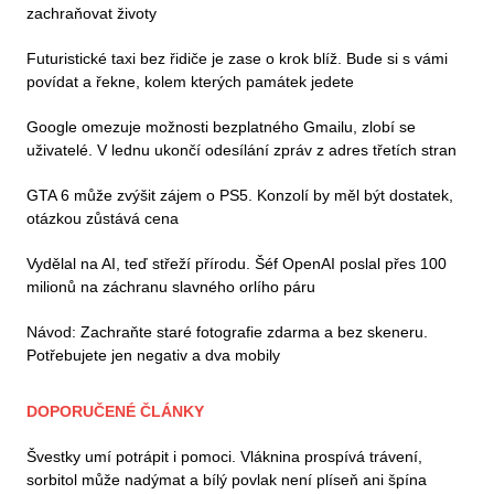
zachraňovat životy
Futuristické taxi bez řidiče je zase o krok blíž. Bude si s vámi
povídat a řekne, kolem kterých památek jedete
Google omezuje možnosti bezplatného Gmailu, zlobí se
uživatelé. V lednu ukončí odesílání zpráv z adres třetích stran
GTA 6 může zvýšit zájem o PS5. Konzolí by měl být dostatek,
otázkou zůstává cena
Vydělal na AI, teď střeží přírodu. Šéf OpenAI poslal přes 100
milionů na záchranu slavného orlího páru
Návod: Zachraňte staré fotografie zdarma a bez skeneru.
Potřebujete jen negativ a dva mobily
DOPORUČENÉ ČLÁNKY
Švestky umí potrápit i pomoci. Vláknina prospívá trávení,
sorbitol může nadýmat a bílý povlak není plíseň ani špína