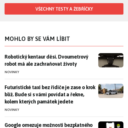
VŠECHNY TESTY A ŽEBŘÍČKY
MOHLO BY SE VÁM LÍBIT
Robotický kentaur děsí. Dvoumetrový robot má ale z
Robotický kentaur děsí. Dvoumetrový
robot má ale zachraňovat životy
NOVINKY
Futuristické taxi bez řidiče je zase o krok blíž. Bude
Futuristické taxi bez řidiče je zase o krok
blíž. Bude si s vámi povídat a řekne,
kolem kterých památek jedete
NOVINKY
Google omezuje možnosti bezplatného Gmailu, zlobí se 
Google omezuje možnosti bezplatného