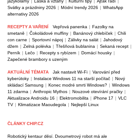
jazykolamy
|
Láska a vztahy
|
Kulturní tipy
|
Ajťák radí
|
Svátky a prázdniny 2026
|
Módní trendy 2026
|
WhatsApp
alternativy 2026
RECEPTY A VAŘENÍ
Vepřová panenka
|
Fazolky na
smetaně
|
Čokoládové muffiny
|
Banánový chlebíček
|
Chili
con carne
|
Sportovní nápoj
|
Zálivky na salát
|
Jahodový
džem
|
Zelná polévka
|
Třešňová bublanina
|
Sekaná recept
|
Perník
|
Lečo
|
Recepty s rybízem
|
Domácí housky
|
Zapečené brambory s uzeným
AKTUÁLNÍ TÉMATA
Jak nastavit Wi-Fi
|
Varování před
kyberútoky
|
Instalace Windows 11 na starší počítač
|
Nový
skládací Samsung
|
Konec modré smrti Windows?
|
Windows
11 zdarma
|
Anthropic Mythos
|
Nouzové otevírání pračky
|
Aktualizace Androidu 16
|
Elektromobilita
|
iPhone 17
|
VLC
TV
|
Klimatizace Maoudegola
|
Nejlepší Linux
ČLÁNKY CHIP.CZ
Robotický kentaur děsí. Dvoumetrový robot má ale