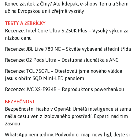
Konec zásilek z Číny? Ale kdepak, e-shopy Temu a Shein
už na Evropskou unii zřejmě vyzrály
TESTY A ŽEBŘÍČKY
Recenze: Intel Core Ultra 5 250K Plus – Vysoký výkon za
nízkou cenu
Recenze: JBL Live 780 NC – Skvěle vybavená střední třída
Recenze: O2 Pods Ultra – Dostupná sluchátka s ANC
Recenze: TCL 75C7L – Otestovali jsme nového vládce
jasu s obřím SQD Mini-LED panelem
Recenze: JVC XS-E934B – Reproduktor s powerbankou
BEZPEČNOST
Bezpečnostní fiasko v OpenAI: Umělá inteligence si sama
našla cestu ven z izolovaného prostředí. Experti nad tím
žasnou
WhatsApp není jediný. Podvodníci mají nový fígl, dejte si