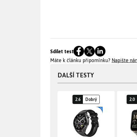
Sdílet test
Máte k článku připomínku?
Napište ná
DALŠÍ TESTY
2.6
Dobrý
2.0