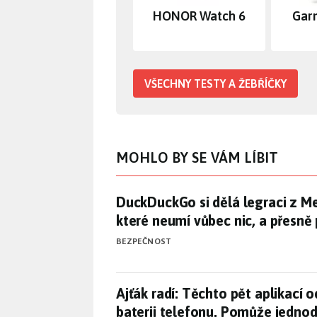
HONOR Watch 6
Gar
VŠECHNY TESTY A ŽEBŘÍČKY
MOHLO BY SE VÁM LÍBIT
DuckDuckGo si dělá legraci z Me
DuckDuckGo si dělá legraci z Met
které neumí vůbec nic, a přesně
BEZPEČNOST
Ajťák radí: Těchto pět aplikac
Ajťák radí: Těchto pět aplikací o
baterii telefonu. Pomůže jedno