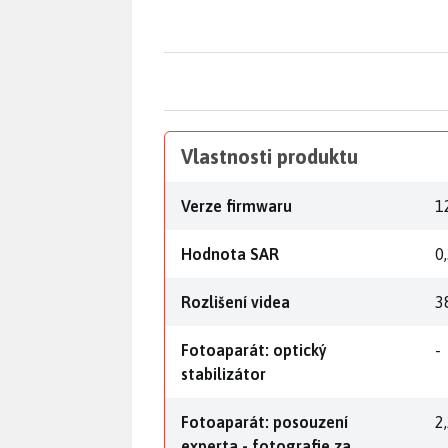
Vlastnosti produktu
Verze firmwaru
12
Hodnota SAR
0
Rozlišení videa
3
Fotoaparát: optický
-
stabilizátor
Fotoaparát: posouzení
2
experta - fotografie za