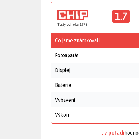
1.7
Co jsme známkovali
Fotoaparát
Displej
Baterie
Vybavení
Výkon
. v pořadí
hodno