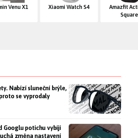
min Venu X1
Xiaomi Watch S4
Amazfit Act
Square
ty. Nabízí sluneční brýle, které neumí vůbec nic,
y. Nabízí sluneční brýle,
 proto se vyprodaly
í od Googlu potichu vybíjí baterii telefonu. Pomů
d Googlu potichu vybíjí
duchá změna nastavení