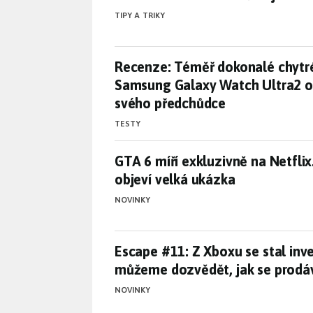
TIPY A TRIKY
Recenze: Téměř dokonalé chytr
Recenze: Téměř dokonalé chytr
Samsung Galaxy Watch Ultra2 o
svého předchůdce
TESTY
GTA 6 míří exkluzivně na Netfli
GTA 6 míří exkluzivně na Netflix
objeví velká ukázka
NOVINKY
Escape #11: Z Xboxu se stal inv
Escape #11: Z Xboxu se stal inves
můžeme dozvědět, jak se prodá
NOVINKY