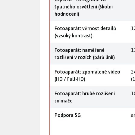
špatného osvětlení (školní
hodnocení)
Fotoaparát: věrnost detailů
1
(vzsoký kontrast)
Fotoaparát: naměřené
1
rozlišení v rozích (párů linií)
Fotoaparát: zpomalené video
2
(HD / Full-HD)
(
Fotoaparát: hrubé rozlišení
1
snímače
Podpora 5G
a