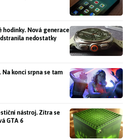
é hodinky. Nová generace Samsung Galaxy Watch 
é hodinky. Nová generace
dstranila nedostatky
x. Na konci srpna se tam objeví velká ukázka
. Na konci srpna se tam
estiční nástroj. Zítra se můžeme dozvědět, jak se
tiční nástroj. Zítra se
vá GTA 6