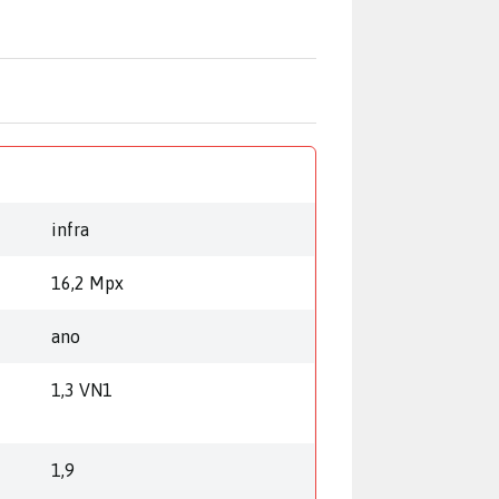
infra
16,2 Mpx
ano
1,3 VN1
1,9