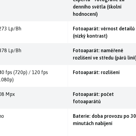
denního světla (školní
hodnocení)
273 Lp/Bh
Fotoaparát: věrnost detailů
(nízký kontrast)
378 Lp/Bh
Fotoaparát: naměřené
rozlišení ve středu (párů linií
40 fps (720p) / 120 fps
Fotoaparát: rozlišení
1.080p)
08 Mpx
Fotoaparát: počet
fotoaparátů
no
Baterie: doba provozu po 30
minutách nabíjení