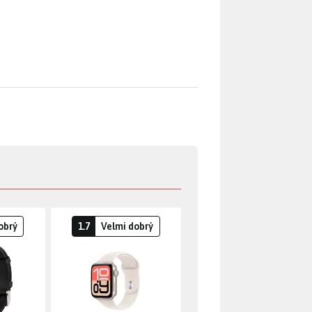
obrý
1.7
Velmi dobrý