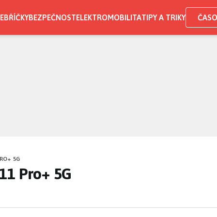
EBŘÍČKY
BEZPEČNOST
ELEKTROMOBILITA
TIPY A TRIKY
ČASO
PRO+ 5G
11 Pro+ 5G