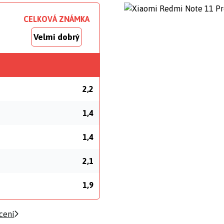
CELKOVÁ ZNÁMKA
Velmi dobrý
2,2
1,4
1,4
2,1
1,9
cení