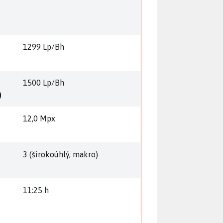
1299 Lp/Bh
1500 Lp/Bh
)
12,0 Mpx
3 (širokoúhlý, makro)
11:25 h