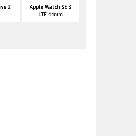
ive 2
Apple Watch SE 3
LTE 44mm
 a přesně proto se vyprodaly
že jednoduchá změna nastavení