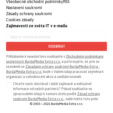
Všeobecné obchodní podmínky
RSS
Nastavení soukromí
Zásady ochrany soukromí
Cookies zásady
Zajímavosti ze světa IT v e-mailu
ODEBÍRAT
Přihlášením k newsletteru souhlasíte s
Obchodními podmínkami
společnosti BurdaMedia Extra s.r.o.
a potvrzujete, že jste se
seznámili se
Zásadami ochrany soukromí BurdaMedia Extra -
BurdaMedia Extra s.r.o.
bude s Vašimi údaji pracovat zejména k
organizaci a vyhodnocení akce a zasílání novinek.
Chcete navíc dostávat i další zajímavé a exkluzivní
informace od našich partnerů? Pokud souhlasíte se
zpracováním údajů k tomuto účelu podle
Zásad ochrany
soukromí BurdaMedia Extra s.r.o.
, zaškrtněte toto pole.
© 2003—2026 BurdaMedia Extra s.r.o.