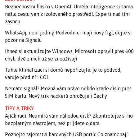
Bezpečnostní fiasko v OpenAI: Umělá inteligence si sama
našla cestu ven z izolovaného prostředí. Experti nad tím
žasnou
WhatsApp není jediný. Podvodníci mají nový fígl, dejte si
pozor na Signalu
Ihned si aktualizujte Windows. Microsoft opravil přes 600
chyb, dvě z nich už se zneužívají
Tuhle klimatizaci si domů nepořizujte: je to podvod,
varuje před ní i ČOI
Nemáte signál? Možná vám právě někdo krade číslo přes
SIM kartu. Nový trik hackerů ohrožuje i Čechy
TIPY A TRIKY
Ajťák radí: Neumírá vám náhodou disk? Zkontrolujte si ho
bezplatným nástrojem, než přijdete o data
Poznejte tajemství barevných USB portů: Co znamenají