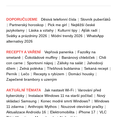
DOPORUČUJEME
Děsivá telefonní čísla
|
Slovník puberťáků
|
Partnerský horoskop
|
Pick me girl
|
Nejtěžší české
jazykolamy
|
Láska a vztahy
|
Kulturní tipy
|
Ajťák radí
|
Svátky a prázdniny 2026
|
Módní trendy 2026
|
WhatsApp
alternativy 2026
RECEPTY A VAŘENÍ
Vepřová panenka
|
Fazolky na
smetaně
|
Čokoládové muffiny
|
Banánový chlebíček
|
Chili
con carne
|
Sportovní nápoj
|
Zálivky na salát
|
Jahodový
džem
|
Zelná polévka
|
Třešňová bublanina
|
Sekaná recept
|
Perník
|
Lečo
|
Recepty s rybízem
|
Domácí housky
|
Zapečené brambory s uzeným
AKTUÁLNÍ TÉMATA
Jak nastavit Wi-Fi
|
Varování před
kyberútoky
|
Instalace Windows 11 na starší počítač
|
Nový
skládací Samsung
|
Konec modré smrti Windows?
|
Windows
11 zdarma
|
Anthropic Mythos
|
Nouzové otevírání pračky
|
Aktualizace Androidu 16
|
Elektromobilita
|
iPhone 17
|
VLC