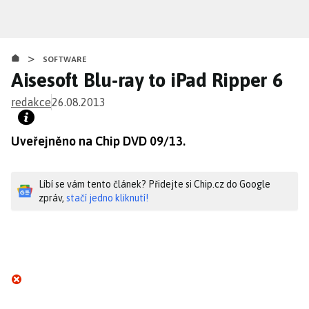
Přejít
k
hlavnímu
>
obsahu
SOFTWARE
Aisesoft Blu-ray to iPad Ripper 6
redakce
26.08.2013
Uveřejněno na Chip DVD 09/13.
Líbí se vám tento článek? Přidejte si Chip.cz do Google
zpráv,
stačí jedno kliknutí!