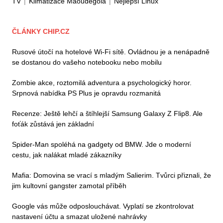
TV
|
Klimatizace Maoudegola
|
Nejlepší Linux
ČLÁNKY CHIP.CZ
Rusové útočí na hotelové Wi-Fi sítě. Ovládnou je a nenápadně
se dostanou do vašeho notebooku nebo mobilu
Zombie akce, roztomilá adventura a psychologický horor.
Srpnová nabídka PS Plus je opravdu rozmanitá
Recenze: Ještě lehčí a štíhlejší Samsung Galaxy Z Flip8. Ale
foťák zůstává jen základní
Spider-Man spoléhá na gadgety od BMW. Jde o moderní
cestu, jak nalákat mladé zákazníky
Mafia: Domovina se vrací s mladým Salierim. Tvůrci přiznali, že
jim kultovní gangster zamotal příběh
Google vás může odposlouchávat. Vyplatí se zkontrolovat
nastavení účtu a smazat uložené nahrávky