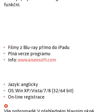
funkční.
Filmy z Blu-ray přímo do iPadu
Plná verze programu
Info:
www.aiseesoft.com
Jazyk: anglicky
OS: Win XP/Vista/7/8 (32/64 bit)
On-line registrace
Vše pohromadě: V přehledném hlavním okně