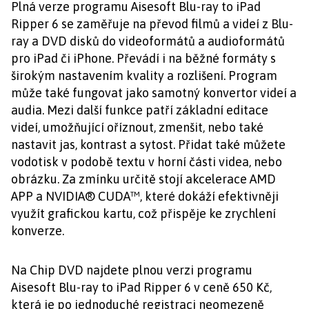
Plná verze programu Aisesoft Blu-ray to iPad
Ripper 6 se zaměřuje na převod filmů a videí z Blu-
ray a DVD disků do videoformátů a audioformátů
pro iPad či iPhone. Převádí i na běžné formáty s
širokým nastavením kvality a rozlišení. Program
může také fungovat jako samotný konvertor videí a
audia. Mezi další funkce patří základní editace
videí, umožňující oříznout, zmenšit, nebo také
nastavit jas, kontrast a sytost. Přidat také můžete
vodotisk v podobě textu v horní části videa, nebo
obrázku. Za zmínku určitě stojí akcelerace AMD
APP a NVIDIA® CUDA™, které dokáží efektivněji
využít grafickou kartu, což přispěje ke zrychlení
konverze.
Na Chip DVD najdete plnou verzi programu
Aisesoft Blu-ray to iPad Ripper 6 v ceně 650 Kč,
která je po jednoduché registraci neomezeně