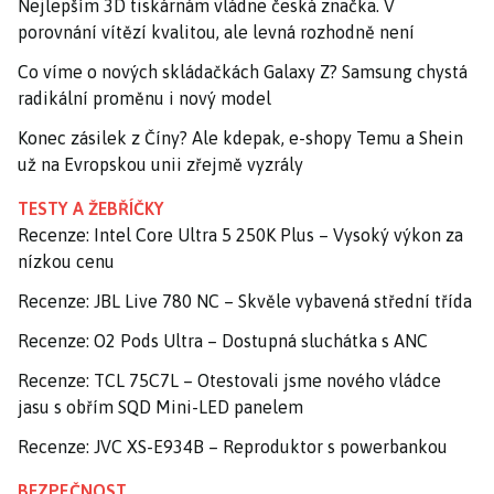
Nejlepším 3D tiskárnám vládne česká značka. V
porovnání vítězí kvalitou, ale levná rozhodně není
Co víme o nových skládačkách Galaxy Z? Samsung chystá
radikální proměnu i nový model
Konec zásilek z Číny? Ale kdepak, e-shopy Temu a Shein
už na Evropskou unii zřejmě vyzrály
TESTY A ŽEBŘÍČKY
Recenze: Intel Core Ultra 5 250K Plus – Vysoký výkon za
nízkou cenu
Recenze: JBL Live 780 NC – Skvěle vybavená střední třída
Recenze: O2 Pods Ultra – Dostupná sluchátka s ANC
Recenze: TCL 75C7L – Otestovali jsme nového vládce
jasu s obřím SQD Mini-LED panelem
Recenze: JVC XS-E934B – Reproduktor s powerbankou
BEZPEČNOST