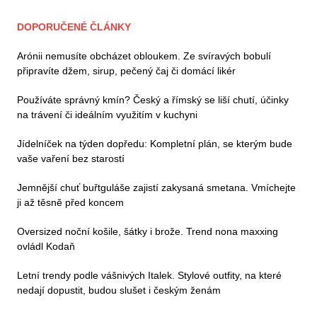
DOPORUČENÉ ČLÁNKY
Arónii nemusíte obcházet obloukem. Ze svíravých bobulí
připravíte džem, sirup, pečený čaj či domácí likér
Používáte správný kmín? Český a římský se liší chutí, účinky
na trávení či ideálním využitím v kuchyni
Jídelníček na týden dopředu: Kompletní plán, se kterým bude
vaše vaření bez starostí
Jemnější chuť buřtguláše zajistí zakysaná smetana. Vmíchejte
ji až těsně před koncem
Oversized noční košile, šátky i brože. Trend nona maxxing
ovládl Kodaň
Letní trendy podle vášnivých Italek. Stylové outfity, na které
nedají dopustit, budou slušet i českým ženám