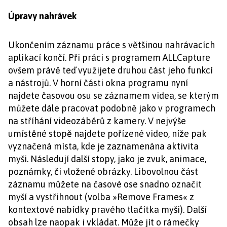
Úpravy nahrávek
Ukončením záznamu práce s většinou nahrávacích
aplikací končí. Při práci s programem ALLCapture
ovšem právě teď využijete druhou část jeho funkcí
a nástrojů. V horní části okna programu nyní
najdete časovou osu se záznamem videa, se kterým
můžete dále pracovat podobně jako v programech
na stříhání videozáběrů z kamery. V nejvýše
umístěné stopě najdete pořízené video, níže pak
vyznačená místa, kde je zaznamenána aktivita
myši. Následují další stopy, jako je zvuk, animace,
poznámky, či vložené obrázky. Libovolnou část
záznamu můžete na časové ose snadno označit
myší a vystřihnout (volba »Remove Frames« z
kontextové nabídky pravého tlačítka myši). Další
obsah lze naopak i vkládat. Může jít o rámečky