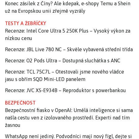
Konec zásilek z Číny? Ale kdepak, e-shopy Temu a Shein
už na Evropskou unii zřejmě vyzrály
TESTY A ŽEBŘÍČKY
Recenze: Intel Core Ultra 5 250K Plus – Vysoký výkon za
nízkou cenu
Recenze: JBL Live 780 NC – Skvěle vybavená střední třída
Recenze: O2 Pods Ultra – Dostupná sluchátka s ANC
Recenze: TCL 75C7L – Otestovali jsme nového vládce
jasu s obřím SQD Mini-LED panelem
Recenze: JVC XS-E934B – Reproduktor s powerbankou
BEZPEČNOST
Bezpečnostní fiasko v OpenAI: Umělá inteligence si sama
našla cestu ven z izolovaného prostředí. Experti nad tím
žasnou
WhatsApp není jediný. Podvodníci mají nový fígl, dejte si