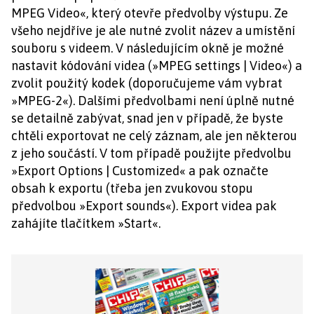
MPEG Video«, který otevře předvolby výstupu. Ze
všeho nejdříve je ale nutné zvolit název a umístění
souboru s videem. V následujícím okně je možné
nastavit kódování videa (»MPEG settings | Video«) a
zvolit použitý kodek (doporučujeme vám vybrat
»MPEG-2«). Dalšími předvolbami není úplně nutné
se detailně zabývat, snad jen v případě, že byste
chtěli exportovat ne celý záznam, ale jen některou
z jeho součástí. V tom případě použijte předvolbu
»Export Options | Customized« a pak označte
obsah k exportu (třeba jen zvukovou stopu
předvolbou »Export sounds«). Export videa pak
zahájíte tlačítkem »Start«.