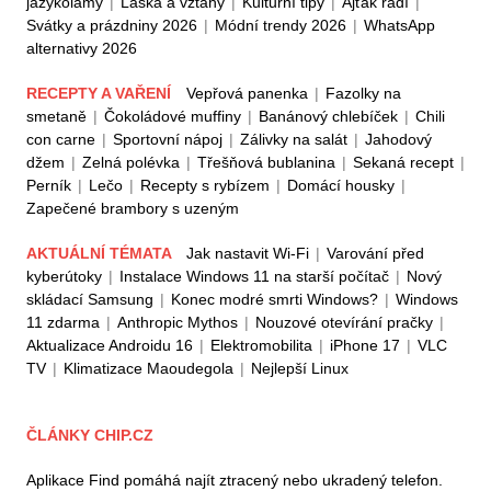
jazykolamy
|
Láska a vztahy
|
Kulturní tipy
|
Ajťák radí
|
Svátky a prázdniny 2026
|
Módní trendy 2026
|
WhatsApp
alternativy 2026
RECEPTY A VAŘENÍ
Vepřová panenka
|
Fazolky na
smetaně
|
Čokoládové muffiny
|
Banánový chlebíček
|
Chili
con carne
|
Sportovní nápoj
|
Zálivky na salát
|
Jahodový
džem
|
Zelná polévka
|
Třešňová bublanina
|
Sekaná recept
|
Perník
|
Lečo
|
Recepty s rybízem
|
Domácí housky
|
Zapečené brambory s uzeným
AKTUÁLNÍ TÉMATA
Jak nastavit Wi-Fi
|
Varování před
kyberútoky
|
Instalace Windows 11 na starší počítač
|
Nový
skládací Samsung
|
Konec modré smrti Windows?
|
Windows
11 zdarma
|
Anthropic Mythos
|
Nouzové otevírání pračky
|
Aktualizace Androidu 16
|
Elektromobilita
|
iPhone 17
|
VLC
TV
|
Klimatizace Maoudegola
|
Nejlepší Linux
ČLÁNKY CHIP.CZ
Aplikace Find pomáhá najít ztracený nebo ukradený telefon.