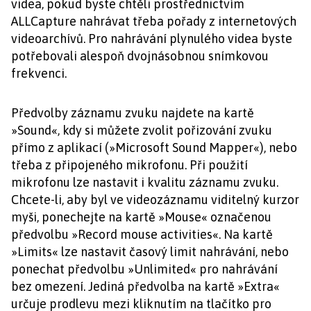
videa, pokud byste chtěli prostřednictvím
ALLCapture nahrávat třeba pořady z internetových
videoarchívů. Pro nahrávání plynulého videa byste
potřebovali alespoň dvojnásobnou snímkovou
frekvenci.
Předvolby záznamu zvuku najdete na kartě
»Sound«, kdy si můžete zvolit pořizování zvuku
přímo z aplikací (»Microsoft Sound Mapper«), nebo
třeba z připojeného mikrofonu. Při použití
mikrofonu lze nastavit i kvalitu záznamu zvuku.
Chcete-li, aby byl ve videozáznamu viditelný kurzor
myši, ponechejte na kartě »Mouse« označenou
předvolbu »Record mouse activities«. Na kartě
»Limits« lze nastavit časový limit nahrávání, nebo
ponechat předvolbu »Unlimited« pro nahrávání
bez omezení. Jediná předvolba na kartě »Extra«
určuje prodlevu mezi kliknutím na tlačítko pro