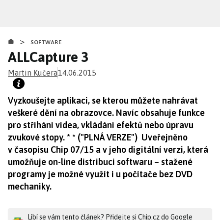
Přejít
k
hlavnímu
>
obsahu
SOFTWARE
ALLCapture 3
Martin Kučera
14.06.2015
Vyzkoušejte aplikaci, se kterou můžete nahrávat
veškeré dění na obrazovce. Navíc obsahuje funkce
pro stříhání videa, vkládání efektů nebo úpravu
zvukové stopy. * * ("PLNÁ VERZE") Uveřejněno
v časopisu Chip 07/15 a v jeho digitální verzi, která
umožňuje on-line distribuci softwaru – stažené
programy je možné využít i u počítače bez DVD
mechaniky.
Líbí se vám tento článek? Přidejte si Chip.cz do Google