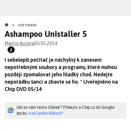
Přejít
k
hlavnímu
>
obsahu
SOFTWARE
Ashampoo UnIstaller 5
Martin Kučera
05.05.2014
I sebelepší počítač je náchylný k zanesení
nepotřebnými soubory a programy, které mohou
později zpomalovat jeho hladký chod. Nedejte
nepořádku šanci a zbavte se ho. * Uveřejněno na
Chip DVD 05/14
Líbí se vám tento článek? Přidejte si Chip.cz do Google
zpráv,
stačí jedno kliknutí!