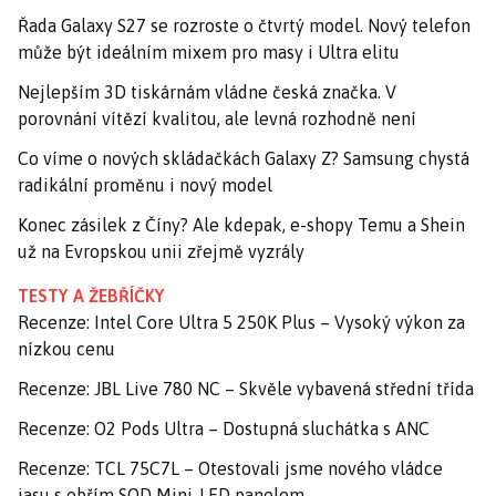
Řada Galaxy S27 se rozroste o čtvrtý model. Nový telefon
může být ideálním mixem pro masy i Ultra elitu
Nejlepším 3D tiskárnám vládne česká značka. V
porovnání vítězí kvalitou, ale levná rozhodně není
Co víme o nových skládačkách Galaxy Z? Samsung chystá
radikální proměnu i nový model
Konec zásilek z Číny? Ale kdepak, e-shopy Temu a Shein
už na Evropskou unii zřejmě vyzrály
TESTY A ŽEBŘÍČKY
Recenze: Intel Core Ultra 5 250K Plus – Vysoký výkon za
nízkou cenu
Recenze: JBL Live 780 NC – Skvěle vybavená střední třída
Recenze: O2 Pods Ultra – Dostupná sluchátka s ANC
Recenze: TCL 75C7L – Otestovali jsme nového vládce
jasu s obřím SQD Mini-LED panelem