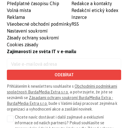
Předplatné časopisu Chip
Redakce a kontakty
Volná místa
Redakční etický kodex
Reklama
Inzerce
Všeobecné obchodní podmínky
RSS
Nastavení soukromí
Zásady ochrany soukromí
Cookies zásady
Zajímavosti ze světa IT v e-mailu
ODEBÍRAT
Přihlášením k newsletteru souhlasíte s
Obchodními podmínkami
společnosti BurdaMedia Extra s.r.o.
a potvrzujete, že jste se
seznámili se
Zásadami ochrany soukromí BurdaMedia Extra -
BurdaMedia Extra s.r.o.
bude s Vašimi údaji pracovat zejména k
organizaci a vyhodnocení akce a zasílání novinek.
Chcete navíc dostávat i další zajímavé a exkluzivní
informace od našich partnerů? Pokud souhlasíte se