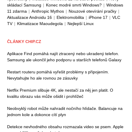
skládací Samsung
|
Konec modré smrti Windows?
|
Windows
11 zdarma
|
Anthropic Mythos
|
Nouzové otevírání pračky
|
Aktualizace Androidu 16
|
Elektromobilita
|
iPhone 17
|
VLC
TV
|
Klimatizace Maoudegola
|
Nejlepší Linux
ČLÁNKY CHIP.CZ
Aplikace Find pomáhá najít ztracený nebo ukradený telefon.
Samsung ale ukončil jeho podporu u starších telefonů Galaxy
Restart routeru pomáhá vyřešit problémy s připojením.
Nevytahujte ho ale rovnou ze zásuvky
Netflix Premium slibuje 4K, ale nestačí za něj jen platit. O
kvalitu obrazu vás může ošidit i prohlížeč
Neobvyklý robot může nahradit nočního hlídače. Balancuje na
jednom kole a dokonce cítí plyn
Detekce nevhodného obsahu rozmazala video se psem. Apple