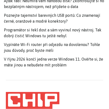
Ajťák radí: Neumírá vám náhodou disk? Zkontrolujte si ho
bezplatným nástrojem, než přijdete o data
Poznejte tajemství barevných USB portů: Co znamenají
černé, oranžové a modré konektory?
Programátor si řekl dost a sám vyvinul nový nástroj. Tak
dobrý čistič Windows tu ještě nebyl
Vypínáte Wi-Fi router při odjezdu na dovolenou? Tohle
jsou důvody, proč byste měli
V říjnu 2026 končí jedna verze Windows 11. Ověřte si, že
máte jinou a nebudete mít problém