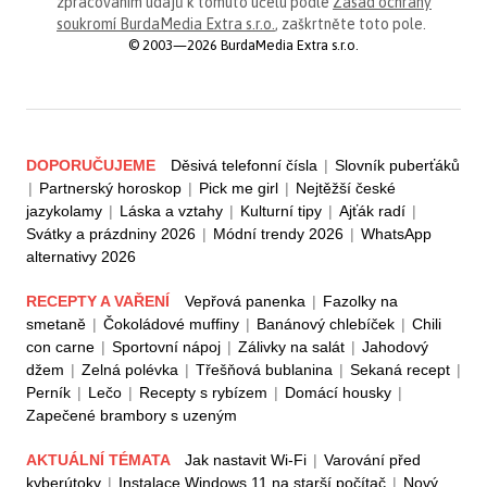
zpracováním údajů k tomuto účelu podle
Zásad ochrany
soukromí BurdaMedia Extra s.r.o.
, zaškrtněte toto pole.
© 2003—2026 BurdaMedia Extra s.r.o.
DOPORUČUJEME
Děsivá telefonní čísla
|
Slovník puberťáků
|
Partnerský horoskop
|
Pick me girl
|
Nejtěžší české
jazykolamy
|
Láska a vztahy
|
Kulturní tipy
|
Ajťák radí
|
Svátky a prázdniny 2026
|
Módní trendy 2026
|
WhatsApp
alternativy 2026
RECEPTY A VAŘENÍ
Vepřová panenka
|
Fazolky na
smetaně
|
Čokoládové muffiny
|
Banánový chlebíček
|
Chili
con carne
|
Sportovní nápoj
|
Zálivky na salát
|
Jahodový
džem
|
Zelná polévka
|
Třešňová bublanina
|
Sekaná recept
|
Perník
|
Lečo
|
Recepty s rybízem
|
Domácí housky
|
Zapečené brambory s uzeným
AKTUÁLNÍ TÉMATA
Jak nastavit Wi-Fi
|
Varování před
kyberútoky
|
Instalace Windows 11 na starší počítač
|
Nový