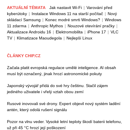
AKTUÁLNÍ TÉMATA
Jak nastavit Wi-Fi
|
Varování před
kyberútoky
|
Instalace Windows 11 na starší počítač
|
Nový
skládací Samsung
|
Konec modré smrti Windows?
|
Windows
11 zdarma
|
Anthropic Mythos
|
Nouzové otevírání pračky
|
Aktualizace Androidu 16
|
Elektromobilita
|
iPhone 17
|
VLC
TV
|
Klimatizace Maoudegola
|
Nejlepší Linux
ČLÁNKY CHIP.CZ
Začala platit evropská regulace umělé inteligence. AI obsah
musí být označený, jinak hrozí astronomické pokuty
Japonský vývojář přidá do své hry češtinu. Stačil zájem
jediného uživatele i vřelý vztah obou zemí
Rusové inovovali své drony. Expert objevil nový systém ladění
antén, který odolá rušení signálu
Pozor na vlnu veder. Vysoké letní teploty škodí baterii telefonu,
už při 45 °C hrozí její poškození