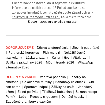
Chcete navíc dostávat i další zajímavé a exkluzivní
informace od našich partnerů? Pokud souhlasíte se
zpracováním údajů k tomuto účelu podle
Zásad ochrany
soukromí BurdaMedia Extra s.r.o.
, zaškrtněte toto pole.
© 2003—2026 BurdaMedia Extra s.r.o.
DOPORUČUJEME
Děsivá telefonní čísla
|
Slovník puberťáků
|
Partnerský horoskop
|
Pick me girl
|
Nejtěžší české
jazykolamy
|
Láska a vztahy
|
Kulturní tipy
|
Ajťák radí
|
Svátky a prázdniny 2026
|
Módní trendy 2026
|
WhatsApp
alternativy 2026
RECEPTY A VAŘENÍ
Vepřová panenka
|
Fazolky na
smetaně
|
Čokoládové muffiny
|
Banánový chlebíček
|
Chili
con carne
|
Sportovní nápoj
|
Zálivky na salát
|
Jahodový
džem
|
Zelná polévka
|
Třešňová bublanina
|
Sekaná recept
|
Perník
|
Lečo
|
Recepty s rybízem
|
Domácí housky
|
Zapečené brambory s uzeným