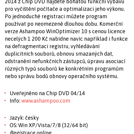
2014 z Chip DVD najdete bohatou funkční výbavu
pro vyčištění počítače a optimalizaci jeho výkonu.
Po jednoduché registraci můžete program
používat po neomezeně dlouhou dobu. Komerční
verze Ashampoo WinOptimizer 10 s cenou licence
necelých 1 200 Kč nabídne navíc například i funkce
na defragmentaci registru, vyhledávání
duplicitních souborů, obnovu smazaných dat,
odstranění nefunkčních zástupců, úpravu asociací
různých typů souborů ke konkrétním programům
nebo správu bodů obnovy operačního systému.
Uveřejněno na Chip DVD 04/14
Info:
www.ashampoo.com
Jazyk: česky
OS: Win XP/Vista/7/8 (32/64 bit)
Registrace online