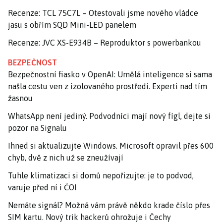
Recenze: TCL 75C7L – Otestovali jsme nového vládce
jasu s obřím SQD Mini-LED panelem
Recenze: JVC XS-E934B – Reproduktor s powerbankou
BEZPEČNOST
Bezpečnostní fiasko v OpenAI: Umělá inteligence si sama
našla cestu ven z izolovaného prostředí. Experti nad tím
žasnou
WhatsApp není jediný. Podvodníci mají nový fígl, dejte si
pozor na Signalu
Ihned si aktualizujte Windows. Microsoft opravil přes 600
chyb, dvě z nich už se zneužívají
Tuhle klimatizaci si domů nepořizujte: je to podvod,
varuje před ní i ČOI
Nemáte signál? Možná vám právě někdo krade číslo přes
SIM kartu. Nový trik hackerů ohrožuje i Čechy