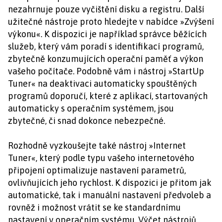
nezahrnuje pouze vyčištění disku a registru. Další
užitečné nástroje proto hledejte v nabídce »Zvýšení
výkonu«. K dispozici je například správce běžících
služeb, který vám poradí s identifikací programů,
zbytečně konzumujících operační paměť a výkon
vašeho počítače. Podobně vám i nástroj »StartUp
Tuner« na deaktivaci automaticky spouštěných
programů doporučí, které z aplikací, startovaných
automaticky s operačním systémem, jsou
zbytečné, či snad dokonce nebezpečné.
Rozhodně vyzkoušejte také nástroj »Internet
Tuner«, který podle typu vašeho internetového
připojení optimalizuje nastavení parametrů,
ovlivňujících jeho rychlost. K dispozici je přitom jak
automatické, tak i manuální nastavení předvoleb a
rovněž i možnost vrátit se ke standardnímu
nastavení v operačním systému. Výčet nástrojů