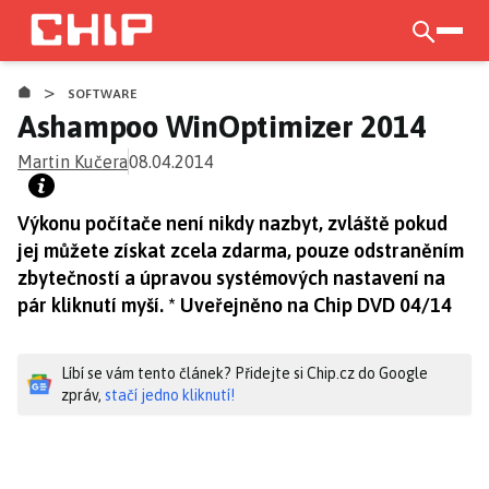
Přejít
k
otevří
hlavnímu
>
obsahu
SOFTWARE
Ashampoo WinOptimizer 2014
Martin Kučera
08.04.2014
Výkonu počítače není nikdy nazbyt, zvláště pokud
jej můžete získat zcela zdarma, pouze odstraněním
zbytečností a úpravou systémových nastavení na
pár kliknutí myší. * Uveřejněno na Chip DVD 04/14
Líbí se vám tento článek? Přidejte si Chip.cz do Google
zpráv,
stačí jedno kliknutí!