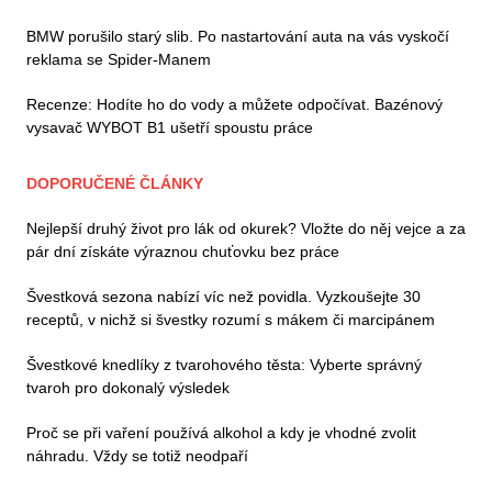
BMW porušilo starý slib. Po nastartování auta na vás vyskočí
reklama se Spider-Manem
Recenze: Hodíte ho do vody a můžete odpočívat. Bazénový
vysavač WYBOT B1 ušetří spoustu práce
DOPORUČENÉ ČLÁNKY
Nejlepší druhý život pro lák od okurek? Vložte do něj vejce a za
pár dní získáte výraznou chuťovku bez práce
Švestková sezona nabízí víc než povidla. Vyzkoušejte 30
receptů, v nichž si švestky rozumí s mákem či marcipánem
Švestkové knedlíky z tvarohového těsta: Vyberte správný
tvaroh pro dokonalý výsledek
Proč se při vaření používá alkohol a kdy je vhodné zvolit
náhradu. Vždy se totiž neodpaří