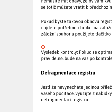
nemusíte mít obavy, že by vám kvůl
se totiž můžete vrátit k předchozí
Pokud byste takovou obnovu regist
najdete potřebnou funkci na záložc
záložní soubor a použijete tlačítko
Výsledek kontroly: Pokud se optim
pravidelně, bude na vás po kontrole
Defragmentace registru
Jestliže nevynecháte jedinou příleži
vašeho počítače, využijte z nabídk
defragmentaci registru.