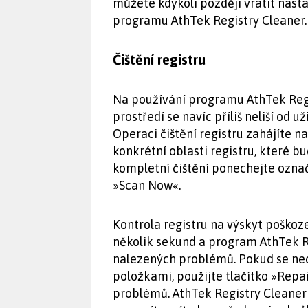
můžete kdykoli později vrátit nast
programu AthTek Registry Cleaner.
Čištění registru
Na používání programu AthTek Regis
prostředí se navíc příliš neliší od
Operaci čištění registru zahájíte n
konkrétní oblasti registru, které b
kompletní čištění ponechejte ozna
»Scan Now«.
Kontrola registru na výskyt poško
několik sekund a program AthTek R
nalezených problémů. Pokud se nec
položkami, použijte tlačítko »Repa
problémů. AthTek Registry Cleaner