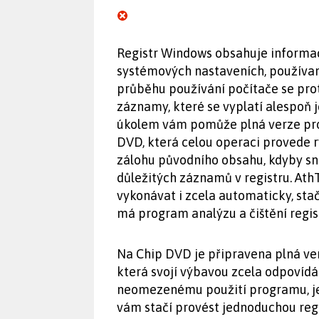
Registr Windows obsahuje informa
systémových nastaveních, používa
průběhu používání počítače se pr
záznamy, které se vyplatí alespoň 
úkolem vám pomůže plná verze pro
DVD, která celou operaci provede r
zálohu původního obsahu, kdyby sna
důležitých záznamů v registru. Ath
vykonávat i zcela automaticky, stač
má program analýzu a čištění regis
Na Chip DVD je připravena plná ve
která svojí výbavou zcela odpovídá
neomezenému použití programu, jeho
vám stačí provést jednoduchou regi