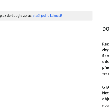
hip.cz do Google zpráv,
stačí jedno kliknutí!
DO
Rec
Rec
chy
Sam
ods
pře
TES
GTA
GTA
Net
obj
NOV