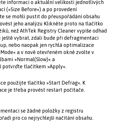
e informaci o aktuální velikosti jednotlivých
cí (»Size Before«) a po provedení
te se mohli pustit do přeuspořádání obsahu
rovést jeho analýzu Klikněte proto na tlačítko
iků, než AthTek Registry Cleaner vypíše odhad
ještě vybrat, zdali bude při defragmentaci
tup, nebo naopak jen rychlá optimalizace
 Mode« a v nově otevřeném okně zvolte v
lbami »Normal(Slow)« a
potvrďte tlačítkem »Apply«.
 použijte tlačítko »Start Defrag«. K
 je třeba provést restart počítače.
mentaci se žádné položky z registru
řadí pro co nejrychlejší načítání obsahu.