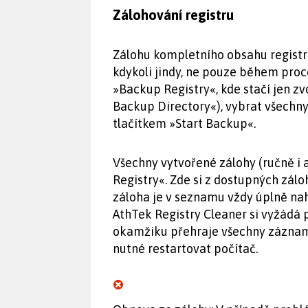
Zálohování registru
Zálohu kompletního obsahu registru
kdykoli jindy, ne pouze během proce
»Backup Registry«, kde stačí jen zv
Backup Directory«), vybrat všechny
tlačítkem »Start Backup«.
Všechny vytvořené zálohy (ručně i 
Registry«. Zde si z dostupných zálo
záloha je v seznamu vždy úplně nah
AthTek Registry Cleaner si vyžádá
okamžiku přehraje všechny záznamy
nutné restartovat počítač.