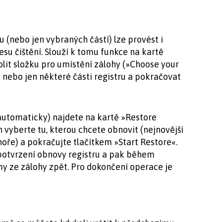
 (nebo jen vybraných částí) lze provést i
su čištění. Slouží k tomu funkce na kartě
olit složku pro umístění zálohy (»Choose your
 nebo jen některé části registru a pokračovat
automaticky) najdete na kartě »Restore
h vyberte tu, kterou chcete obnovit (nejnovější
oře) a pokračujte tlačítkem »Start Restore«.
 potvrzení obnovy registru a pak během
 ze zálohy zpět. Pro dokončení operace je