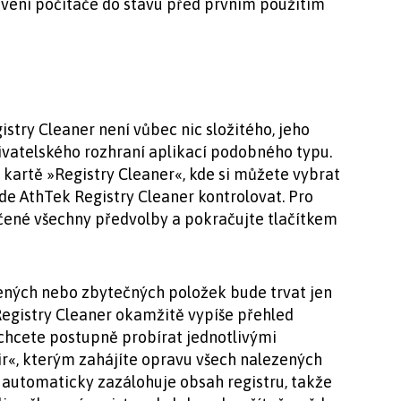
avení počítače do stavu před prvním použitím
try Cleaner není vůbec nic složitého, jeho
 uživatelského rozhraní aplikací podobného typu.
a kartě »Registry Cleaner«, kde si můžete vybrat
ude AthTek Registry Cleaner kontrolovat. Pro
čené všechny předvolby a pokračujte tlačítkem
zených nebo zbytečných položek bude trvat jen
egistry Cleaner okamžitě vypíše přehled
hcete postupně probírat jednotlivými
ir«, kterým zahájíte opravu všech nalezených
 automaticky zazálohuje obsah registru, takže