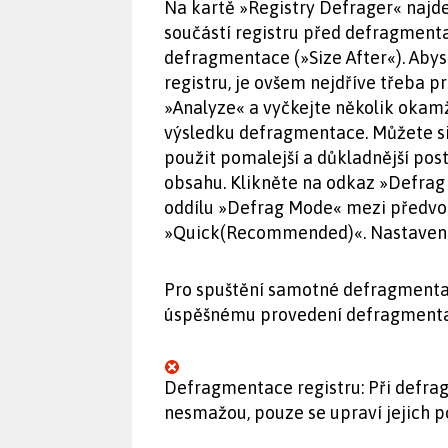
Na kartě »Registry Defrager« najdet
součástí registru před defragmenta
defragmentace (»Size After«). Abys
registru, je ovšem nejdříve třeba p
»Analyze« a vyčkejte několik okamž
výsledku defragmentace. Můžete si 
použit pomalejší a důkladnější pos
obsahu. Klikněte na odkaz »Defrag
oddílu »Defrag Mode« mezi předvo
»Quick(Recommended)«. Nastavení 
Pro spuštění samotné defragmentace
úspěšnému provedení defragmentace
Defragmentace registru: Při defrag
nesmažou, pouze se upraví jejich po