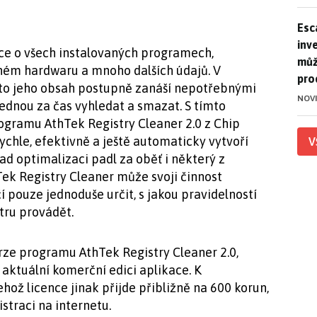
Esca
Esc
inve
ce o všech instalovaných programech,
můž
ném hardwaru a mnoho dalších údajů. V
pro
oto jeho obsah postupně zanáší nepotřebnými
NOV
jednou za čas vyhledat a smazat. S tímto
gramu AthTek Registry Cleaner 2.0 z Chip
ychle, efektivně a ještě automaticky vytvoří
V
d optimalizaci padl za oběť i některý z
Tek Registry Cleaner může svoji činnost
í pouze jednoduše určit, s jakou pravidelností
tru provádět.
rze programu AthTek Registry Cleaner 2.0,
 aktuální komerční edici aplikace. K
ž licence jinak přijde přibližně na 600 korun,
straci na internetu.