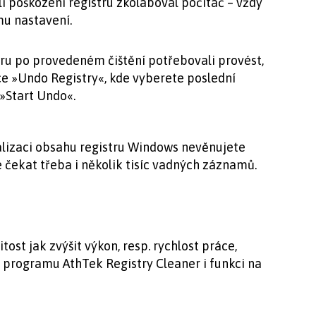
i poškození registru zkolaboval počítač – vždy
mu nastavení.
ru po provedeném čištění potřebovali provést,
e »Undo Registry«, kde vyberete poslední
 »Start Undo«.
alizaci obsahu registru Windows nevěnujete
 čekat třeba i několik tisíc vadných záznamů.
tost jak zvýšit výkon, resp. rychlost práce,
y programu AthTek Registry Cleaner i funkci na