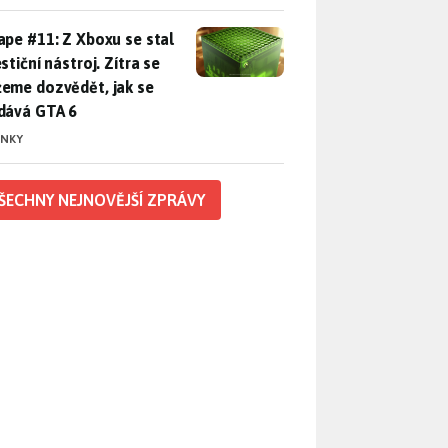
pe #11: Z Xboxu se stal investiční nástroj. Zítra se můžeme d
ape #11: Z Xboxu se stal
stiční nástroj. Zítra se
eme dozvědět, jak se
dává GTA 6
INKY
ŠECHNY NEJNOVĚJŠÍ ZPRÁVY