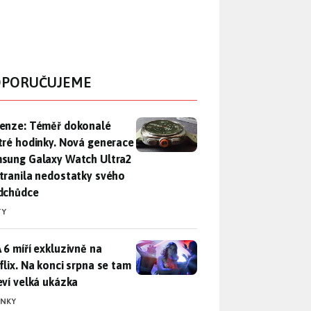
PORUČUJEME
enze: Téměř dokonalé chytré hodinky. Nová generace Samsung
enze: Téměř dokonalé
tré hodinky. Nová generace
sung Galaxy Watch Ultra2
tranila nedostatky svého
dchůdce
TY
 6 míří exkluzivně na Netflix. Na konci srpna se tam objeví ve
 6 míří exkluzivně na
flix. Na konci srpna se tam
eví velká ukázka
INKY