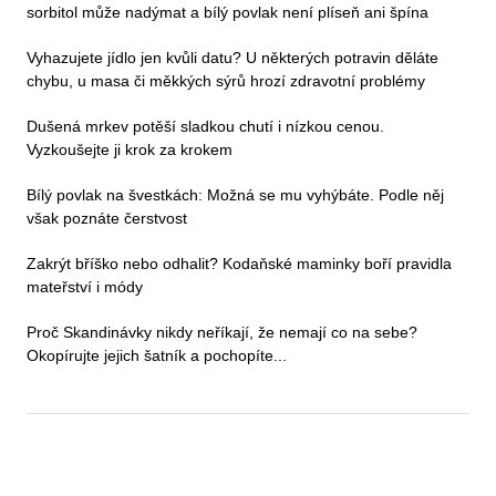
sorbitol může nadýmat a bílý povlak není plíseň ani špína
Vyhazujete jídlo jen kvůli datu? U některých potravin děláte
chybu, u masa či měkkých sýrů hrozí zdravotní problémy
Dušená mrkev potěší sladkou chutí i nízkou cenou.
Vyzkoušejte ji krok za krokem
Bílý povlak na švestkách: Možná se mu vyhýbáte. Podle něj
však poznáte čerstvost
Zakrýt bříško nebo odhalit? Kodaňské maminky boří pravidla
mateřství i módy
Proč Skandinávky nikdy neříkají, že nemají co na sebe?
Okopírujte jejich šatník a pochopíte...