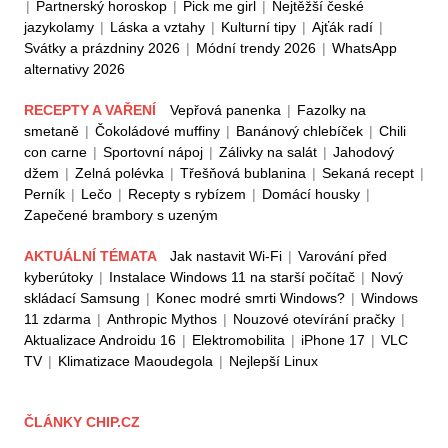
|
Partnerský horoskop
|
Pick me girl
|
Nejtěžší české
jazykolamy
|
Láska a vztahy
|
Kulturní tipy
|
Ajťák radí
|
Svátky a prázdniny 2026
|
Módní trendy 2026
|
WhatsApp
alternativy 2026
RECEPTY A VAŘENÍ
Vepřová panenka
|
Fazolky na
smetaně
|
Čokoládové muffiny
|
Banánový chlebíček
|
Chili
con carne
|
Sportovní nápoj
|
Zálivky na salát
|
Jahodový
džem
|
Zelná polévka
|
Třešňová bublanina
|
Sekaná recept
|
Perník
|
Lečo
|
Recepty s rybízem
|
Domácí housky
|
Zapečené brambory s uzeným
AKTUÁLNÍ TÉMATA
Jak nastavit Wi-Fi
|
Varování před
kyberútoky
|
Instalace Windows 11 na starší počítač
|
Nový
skládací Samsung
|
Konec modré smrti Windows?
|
Windows
11 zdarma
|
Anthropic Mythos
|
Nouzové otevírání pračky
|
Aktualizace Androidu 16
|
Elektromobilita
|
iPhone 17
|
VLC
TV
|
Klimatizace Maoudegola
|
Nejlepší Linux
ČLÁNKY CHIP.CZ