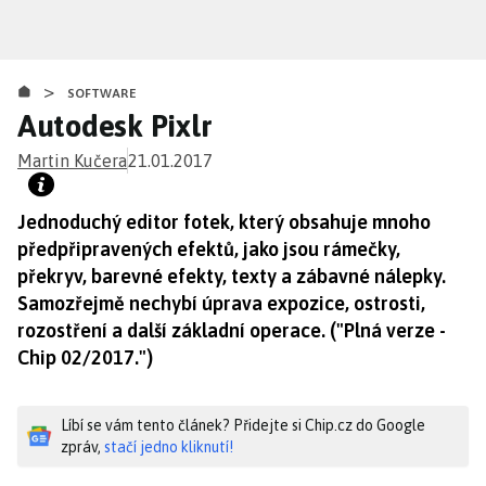
Přejít
k
hlavnímu
>
obsahu
SOFTWARE
Autodesk Pixlr
Martin Kučera
21.01.2017
Jednoduchý editor fotek, který obsahuje mnoho
předpřipravených efektů, jako jsou rámečky,
překryv, barevné efekty, texty a zábavné nálepky.
Samozřejmě nechybí úprava expozice, ostrosti,
rozostření a další základní operace. ("Plná verze -
Chip 02/2017.")
Líbí se vám tento článek? Přidejte si Chip.cz do Google
zpráv,
stačí jedno kliknutí!