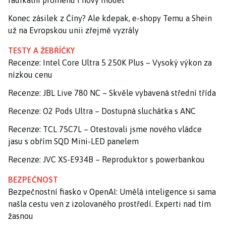
radikální proměnu i nový model
Konec zásilek z Číny? Ale kdepak, e-shopy Temu a Shein
už na Evropskou unii zřejmě vyzrály
TESTY A ŽEBŘÍČKY
Recenze: Intel Core Ultra 5 250K Plus – Vysoký výkon za
nízkou cenu
Recenze: JBL Live 780 NC – Skvěle vybavená střední třída
Recenze: O2 Pods Ultra – Dostupná sluchátka s ANC
Recenze: TCL 75C7L – Otestovali jsme nového vládce
jasu s obřím SQD Mini-LED panelem
Recenze: JVC XS-E934B – Reproduktor s powerbankou
BEZPEČNOST
Bezpečnostní fiasko v OpenAI: Umělá inteligence si sama
našla cestu ven z izolovaného prostředí. Experti nad tím
žasnou