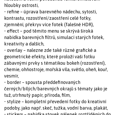
hloubky ostrosti,
• refine – úprava barevného nádechu, sytosti,
kontrastu, rozostření/zaostření celé fotky,
zjemnění, překryv více fotek (falešné HDR),
• effect – pod těmito menu se skrývá široká
nabídka barevných filtrů, simulací starých fotek,
kreativity a dalších,
• overlay – nalezne zde také různé grafické a
geometrické efekty, které proloží vaši fotku
zábavnými prvky s tématikou bokeh (rozostření),
chemie, ohňostroje, mořská víla, světlo, oheň, kouř,
vesmír,
• border – spousta předdefinovaných
černých/bílých/barevných okrajů s tématy jako je
tuž, utrhnutý papír, příroda, film,
• stylize – kompletní převedení fotky do kreativní
podoby, jako např. skeč, tužka, vodní barva, plakát,
• stickers – nabídka stovek nálepek roztříděných do