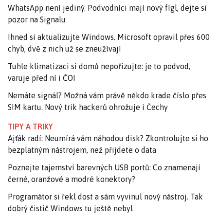
WhatsApp není jediný. Podvodníci mají nový fígl, dejte si
pozor na Signalu
Ihned si aktualizujte Windows. Microsoft opravil přes 600
chyb, dvě z nich už se zneužívají
Tuhle klimatizaci si domů nepořizujte: je to podvod,
varuje před ní i ČOI
Nemáte signál? Možná vám právě někdo krade číslo přes
SIM kartu. Nový trik hackerů ohrožuje i Čechy
TIPY A TRIKY
Ajťák radí: Neumírá vám náhodou disk? Zkontrolujte si ho
bezplatným nástrojem, než přijdete o data
Poznejte tajemství barevných USB portů: Co znamenají
černé, oranžové a modré konektory?
Programátor si řekl dost a sám vyvinul nový nástroj. Tak
dobrý čistič Windows tu ještě nebyl