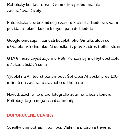
Robotický kentaur děsí. Dvoumetrový robot má ale
zachraňovat životy
Futuristické taxi bez řidiče je zase o krok blíž. Bude si s vámi
povídat a řekne, kolem kterých památek jedete
Google omezuje možnosti bezplatného Gmailu, zlobí se
uživatelé. V lednu ukončí odesílání zpráv z adres třetích stran
GTA 6 může zvýšit zájem o PS5. Konzolí by měl být dostatek,
otázkou zůstává cena
Vydělal na AI, teď střeží přírodu. Šéf OpenAI poslal přes 100
milionů na záchranu slavného orlího páru
Návod: Zachraňte staré fotografie zdarma a bez skeneru.
Potřebujete jen negativ a dva mobily
DOPORUČENÉ ČLÁNKY
Švestky umí potrápit i pomoci. Vláknina prospívá trávení,