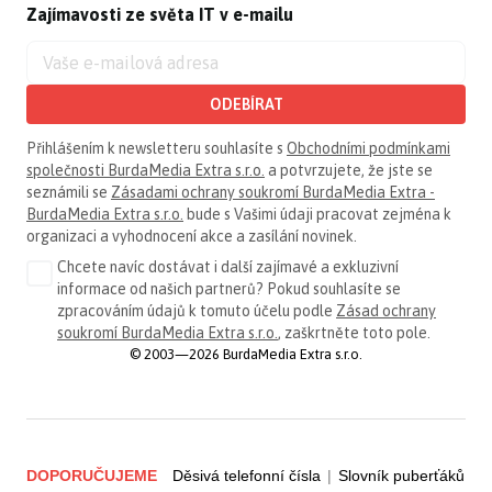
Zajímavosti ze světa IT v e-mailu
ODEBÍRAT
Přihlášením k newsletteru souhlasíte s
Obchodními podmínkami
společnosti BurdaMedia Extra s.r.o.
a potvrzujete, že jste se
seznámili se
Zásadami ochrany soukromí BurdaMedia Extra -
BurdaMedia Extra s.r.o.
bude s Vašimi údaji pracovat zejména k
organizaci a vyhodnocení akce a zasílání novinek.
Chcete navíc dostávat i další zajímavé a exkluzivní
informace od našich partnerů? Pokud souhlasíte se
zpracováním údajů k tomuto účelu podle
Zásad ochrany
soukromí BurdaMedia Extra s.r.o.
, zaškrtněte toto pole.
© 2003—2026 BurdaMedia Extra s.r.o.
DOPORUČUJEME
Děsivá telefonní čísla
|
Slovník puberťáků