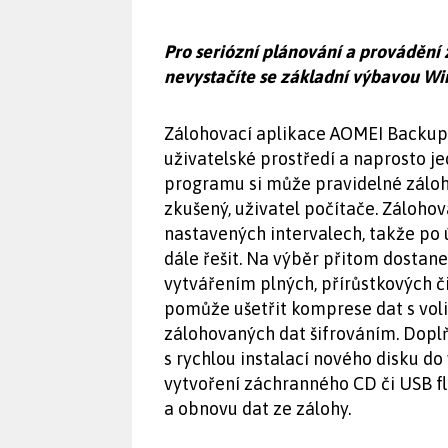
Pro seriózní plánování a provádění 
nevystačíte se základní výbavou Win
Zálohovací aplikace AOMEI Backupp
uživatelské prostředí a naprosto j
programu si může pravidelné záloho
zkušený, uživatel počítače. Záloho
nastavených intervalech, takže po 
dále řešit. Na výběr přitom dostane
vytvářením plných, přírůstkových či
pomůže ušetřit komprese dat s vol
zálohovaných dat šifrováním. Dop
s rychlou instalací nového disku d
vytvoření záchranného CD či USB f
a obnovu dat ze zálohy.