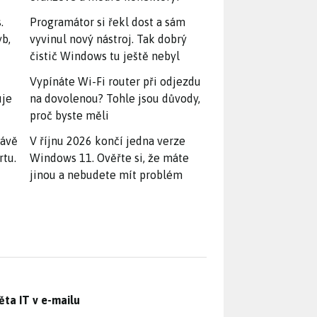
.
Programátor si řekl dost a sám
yb,
vyvinul nový nástroj. Tak dobrý
čistič Windows tu ještě nebyl
Vypínáte Wi-Fi router při odjezdu
uje
na dovolenou? Tohle jsou důvody,
proč byste měli
rávě
V říjnu 2026 končí jedna verze
rtu.
Windows 11. Ověřte si, že máte
jinou a nebudete mít problém
ěta IT v e-mailu