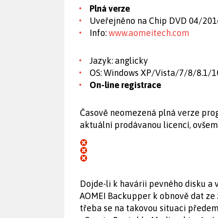
Plná verze
Uveřejněno na Chip DVD 04/201
Info:
www.aomeitech.com
Jazyk: anglicky
OS: Windows XP/Vista/7/8/8.1/10
On-line registrace
Časově neomezená plná verze progr
aktuální prodávanou licencí, ovše
Dojde-li k havárii pevného disku a
AOMEI Backupper k obnově dat ze 
třeba se na takovou situaci předem 