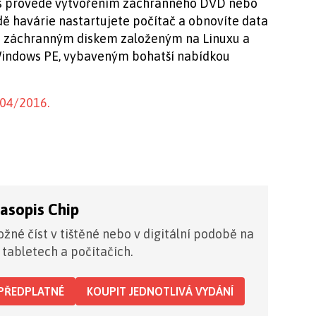
ás provede vytvořením záchranného DVD nebo
dě havárie nastartujete počítač a obnovíte data
zi záchranným diskem založeným na Linuxu a
indows PE, vybaveným bohatší nabídkou
 04/2016.
časopis Chip
žné číst v tištěné nebo v digitální podobě na
 tabletech a počítačích.
PŘEDPLATNÉ
KOUPIT JEDNOTLIVÁ VYDÁNÍ