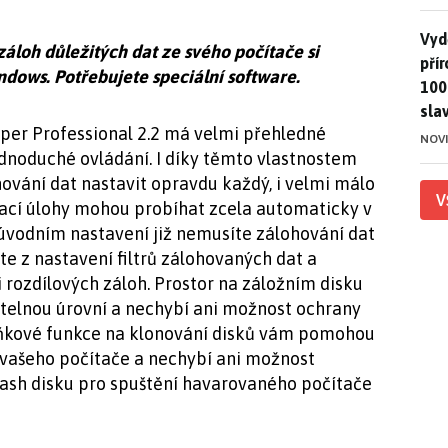
Vydě
Vydě
záloh důležitých dat ze svého počítače si
pří
dows. Potřebujete speciální software.
100
sla
er Professional 2.2 má velmi přehledné
NOV
ednoduché ovládání. I díky těmto vlastnostem
vání dat nastavit opravdu každý, i velmi málo
V
vací úlohy mohou probíhat zcela automaticky v
úvodním nastavení již nemusíte zálohování dat
te z nastavení filtrů zálohovaných dat a
 rozdílových záloh. Prostor na záložním disku
itelnou úrovní a nechybí ani možnost ochrany
lňkové funkce na klonování disků vám pomohou
o vašeho počítače a nechybí ani možnost
lash disku pro spuštění havarovaného počítače