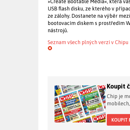
»Create Bootable Media«, která v
USB flash disku, ze kterého v přípa
ze zálohy. Dostanete na výběr me
bootovacím diskem s prostředím W
nástrojů.
Seznam všech plných verzí v Chipu
Koupit 
Chip je mo
mobilech,
KOUPIT 