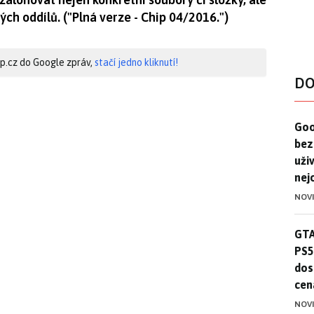
ých oddílů. ("Plná verze - Chip 04/2016.")
hip.cz do Google zpráv,
stačí jedno kliknutí!
DO
Goo
Goo
bez
uživ
nej
NOV
GTA
GTA
PS5
dos
cen
NOV