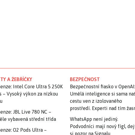
TY A ŽEBŘÍČKY
BEZPEČNOST
enze: Intel Core Ultra 5 250K
Bezpečnostní fiasko v OpenAI
s – Vysoký výkon za nízkou
Umělá inteligence si sama na
nu
cestu ven z izolovaného
prostředí. Experti nad tím ža
enze: JBL Live 780 NC –
ěle vybavená střední třída
WhatsApp není jediný.
Podvodníci mají nový fígl, dej
enze: O2 Pods Ultra –
si pozor na Signalu