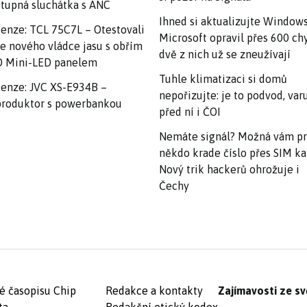
tupná sluchátka s ANC
Ihned si aktualizujte Windows
enze: TCL 75C7L – Otestovali
Microsoft opravil přes 600 ch
e nového vládce jasu s obřím
dvě z nich už se zneužívají
 Mini-LED panelem
Tuhle klimatizaci si domů
enze: JVC XS-E934B –
nepořizujte: je to podvod, var
roduktor s powerbankou
před ní i ČOI
Nemáte signál? Možná vám p
někdo krade číslo přes SIM ka
Nový trik hackerů ohrožuje i
Čechy
é časopisu Chip
Redakce a kontakty
Zajímavosti ze sv