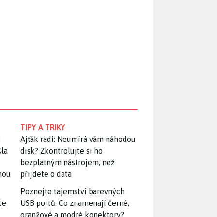
TIPY A TRIKY
:
Ajťák radí: Neumírá vám náhodou
šla
disk? Zkontrolujte si ho
bezplatným nástrojem, než
snou
přijdete o data
Poznejte tajemství barevných
te
USB portů: Co znamenají černé,
oranžové a modré konektory?