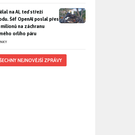
lal na AI, teď střeží přírodu. Šéf OpenAI poslal přes 100 mili
lal na AI, teď střeží
rodu. Šéf OpenAI poslal přes
 milionů na záchranu
vného orlího páru
INKY
ŠECHNY NEJNOVĚJŠÍ ZPRÁVY