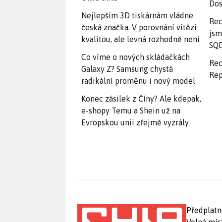
Dos
Nejlepším 3D tiskárnám vládne
Rec
česká značka. V porovnání vítězí
jsm
kvalitou, ale levná rozhodně není
SQD
Co víme o nových skládačkách
Rec
Galaxy Z? Samsung chystá
Rep
radikální proměnu i nový model
Konec zásilek z Číny? Ale kdepak,
e-shopy Temu a Shein už na
Evropskou unii zřejmě vyzrály
Předplatn