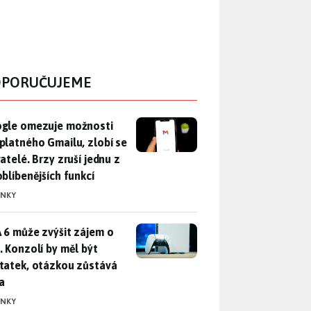
PORUČUJEME
gle omezuje možnosti bezplatného Gmailu, zlobí se uživatelé. 
gle omezuje možnosti
platného Gmailu, zlobí se
atelé. Brzy zruší jednu z
oblíbenějších funkcí
INKY
 6 může zvýšit zájem o PS5. Konzolí by měl být dostatek, otáz
 6 může zvýšit zájem o
. Konzolí by měl být
tatek, otázkou zůstává
a
INKY