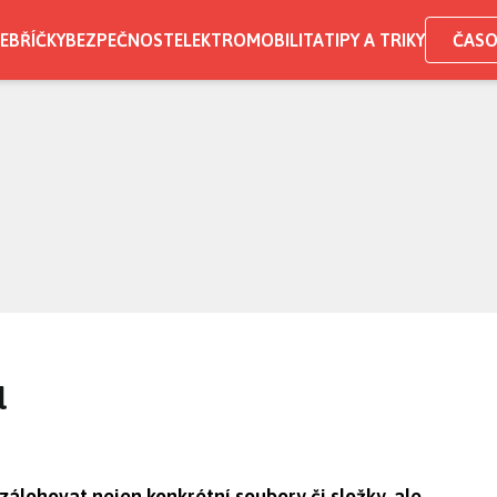
EBŘÍČKY
BEZPEČNOST
ELEKTROMOBILITA
TIPY A TRIKY
ČASO
l
álohovat nejen konkrétní soubory či složky, ale