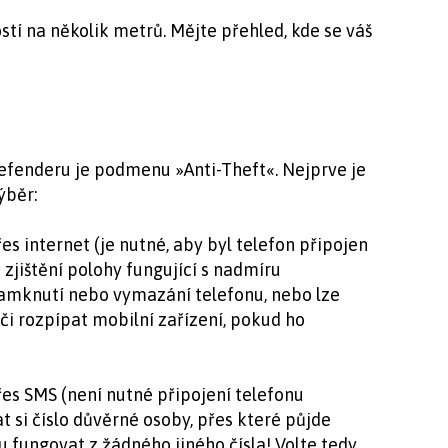
ostí na několik metrů. Mějte přehled, kde se váš
defenderu je podmenu »Anti-Theft«. Nejprve je
ýběr:
es internet (je nutné, aby byl telefon připojen
 zjištění polohy fungující s nadmíru
zamknutí nebo vymazání telefonu, nebo lze
či rozpípat mobilní zařízení, pokud ho
řes SMS (není nutné připojení telefonu
t si číslo důvěrné osoby, přes které půjde
 fungovat z žádného jiného čísla! Volte tedy