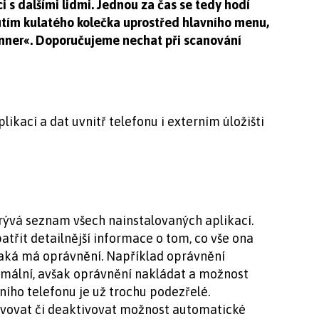
i s dalšími lidmi. Jednou za čas se tedy hodí
utím kulatého kolečka uprostřed hlavního menu,
nner«. Doporučujeme nechat při scanování
kací a dat uvnitř telefonu i externím úložišti
rývá seznam všech nainstalovaných aplikací.
patřit detailnější informace o tom, co vše ona
jaká má oprávnění. Například oprávnění
normální, avšak oprávnění nakládat a možnost
ního telefonu je už trochu podezřelé.
ivovat či deaktivovat možnost automatické