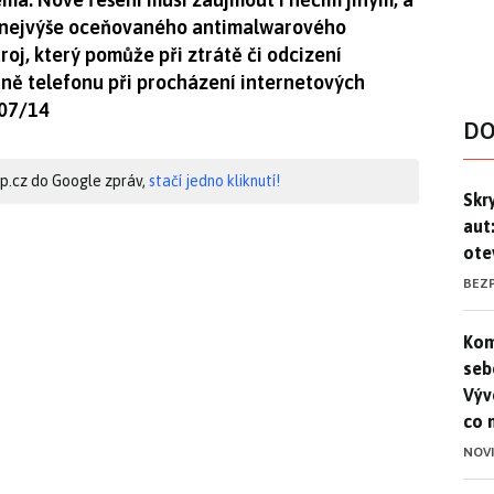
om nejvýše oceňovaného antimalwarového
roj, který pomůže při ztrátě či odcizení
aně telefonu při procházení internetových
 07/14
DO
hip.cz do Google zpráv,
stačí jedno kliknutí!
Skr
Skr
aut
ote
BEZ
Kom
Kom
seb
Výv
co 
NOV