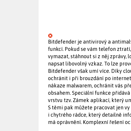
Bitdefender je antivirový a antim
funkcí. Pokud se vám telefon ztra
vymazat, stáhnout si z něj zprávy,
napsat libovolný vzkaz. To lze pr
Bitdefender však umí více. Díky cl
ochránit i při brouzdání po intern
nákaze malwarem, ochránit vás p
obsahem. Speciální funkce přidává 
vrstvu tzv. Zámek aplikací, který 
S těmi pak můžete pracovat jen vy
i chytrého rádce, který detailně in
má oprávnění. Komplexní řešení och