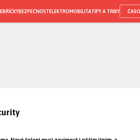
EBŘÍČKY
BEZPEČNOST
ELEKTROMOBILITA
TIPY A TRIKY
ČASO
urity
a. Nové řešení musí zaujmout i něčím jiným, a