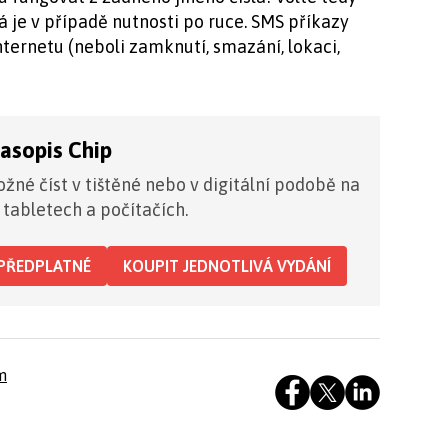
á je v případě nutnosti po ruce. SMS příkazy
internetu (neboli zamknutí, smazání, lokaci,
časopis Chip
žné číst v tištěné nebo v digitální podobě na
 tabletech a počítačích.
PŘEDPLATNÉ
KOUPIT JEDNOTLIVÁ VYDÁNÍ
m