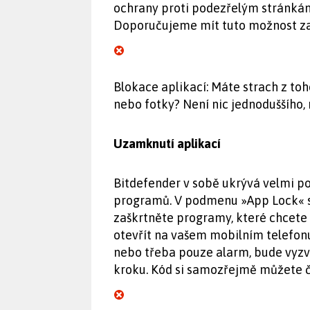
ochrany proti podezřelým stránkám 
Doporučujeme mít tuto možnost z
Blokace aplikací: Máte strach z to
nebo fotky? Není nic jednoduššího, 
Uzamknutí aplikací
Bitdefender v sobě ukrývá velmi p
programů. V podmenu »App Lock« si
zaškrtněte programy, které chcete 
otevřít na vašem mobilním telefonu 
nebo třeba pouze alarm, bude vyzván
kroku. Kód si samozřejmě můžete 