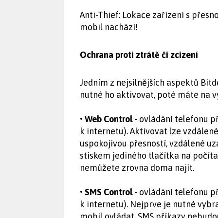
Anti-Thief: Lokace zařízení s přesn
mobil nachází!
Ochrana proti ztrátě či zcizení
Jedním z nejsilnějších aspektů Bit
nutné ho aktivovat, poté máte na v
• Web Control
- ovládání telefonu př
k internetu). Aktivovat lze vzdálené
uspokojivou přesností, vzdálené u
stiskem jediného tlačítka na počíta
nemůžete zrovna doma najít.
• SMS Control
- ovládání telefonu p
k internetu). Nejprve je nutné vybra
mobil ovládat. SMS příkazy nebudou