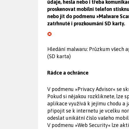
údaje, hesla nebo i třeba komunikac
proskenovat mobilní telefon stiskn
nebo jít do podmenu »Malware Sca
zatrhnuté i prozkoumání SD karty.
Hledání malwaru: Průzkum všech apli
(SD karta)
Rádce a ochránce
V podmenu »Privacy Advisor« se sk
Pokud si nějakou rozkliknete, lze s
aplikace využívá k jejímu chodu a 
připojit se k internetu je vcelku 
odeslat unikátní číslo vašeho mobil
V podmenu »Web Security« lze akt