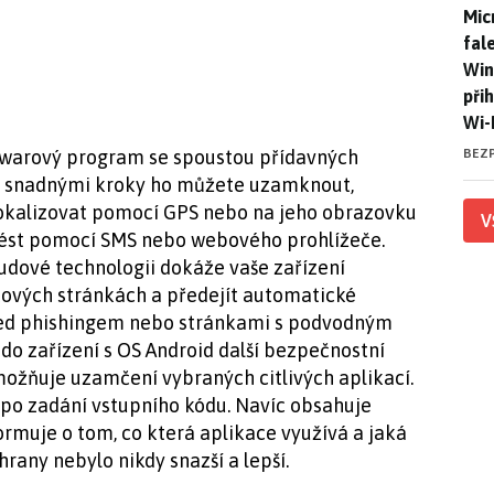
Mic
Mic
fal
Win
při
Wi-
BEZ
alwarový program se spoustou přídavných
tí, snadnými kroky ho můžete uzamknout,
 lokalizovat pomocí GPS nebo na jeho obrazovku
V
ovést pomocí SMS nebo webového prohlížeče.
oudové technologii dokáže vaše zařízení
etových stránkách a předejít automatické
řed phishingem nebo stránkami s podvodným
do zařízení s OS Android další bezpečnostní
umožňuje uzamčení vybraných citlivých aplikací.
 po zadání vstupního kódu. Navíc obsahuje
formuje o tom, co která aplikace využívá a jaká
rany nebylo nikdy snazší a lepší.