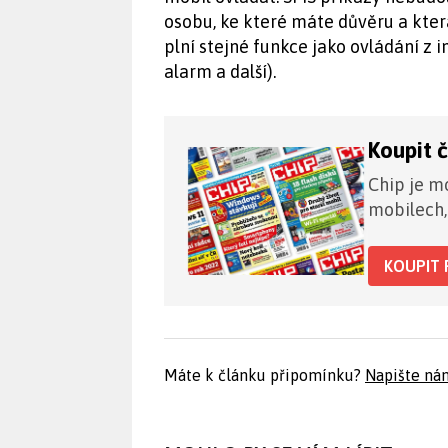
osobu, ke které máte důvěru a kter
plní stejné funkce jako ovládání z 
alarm a další).
Koupit 
Chip je mo
mobilech,
KOUPIT 
Máte k článku připomínku?
Napište ná