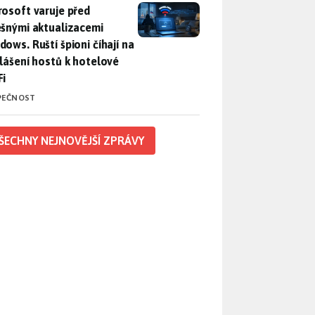
rosoft varuje před falešnými aktualizacemi Windows. Ruští špio
rosoft varuje před
ešnými aktualizacemi
dows. Ruští špioni číhají na
hlášení hostů k hotelové
Fi
PEČNOST
ŠECHNY NEJNOVĚJŠÍ ZPRÁVY