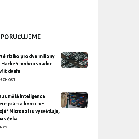
PORUČUJEME
yté riziko pro dva miliony aut: Hackeři mohou snadno otevřít d
yté riziko pro dva miliony
: Hackeři mohou snadno
vřít dveře
PEČNOST
u umělá inteligence sebere práci a komu ne: Vývojář Microsoft
u umělá inteligence
ere práci a komu ne:
ojář Microsoftu vysvětluje,
nás čeká
INKY