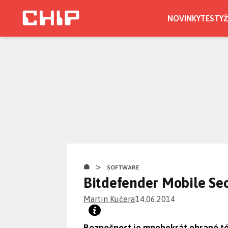
Přejít
k
NOVINKY
TESTY
Ž
hlavnímu
obsahu
>
SOFTWARE
Bitdefender Mobile Sec
Martin Kučera
14.06.2014
Bezpečnost je mnohokrát ohrané tém