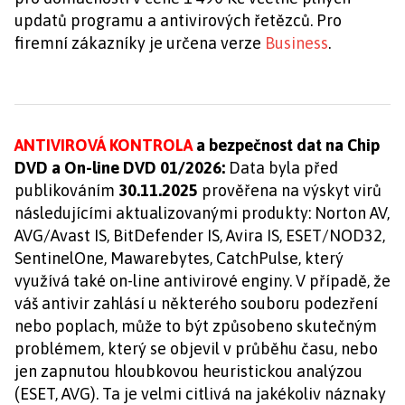
updatů programu a antivirových řetězců. Pro
firemní zákazníky je určena verze
Business
.
ANTIVIROVÁ KONTROLA
a bezpečnost dat na Chip
DVD a On-line DVD 01/2026:
Data byla před
publikováním
30.11.2025
prověřena na výskyt virů
následujícími aktualizovanými produkty: Norton AV,
AVG/Avast IS, BitDefender IS, Avira IS, ESET/NOD32,
SentinelOne, Mawarebytes, CatchPulse, který
využívá také on-line antivirové enginy. V případě, že
váš antivir zahlásí u některého souboru podezření
nebo poplach, může to být způsobeno skutečným
problémem, který se objevil v průběhu času, nebo
jen zapnutou hloubkovou heuristickou analýzou
(ESET, AVG). Ta je velmi citlivá na jakékoliv náznaky