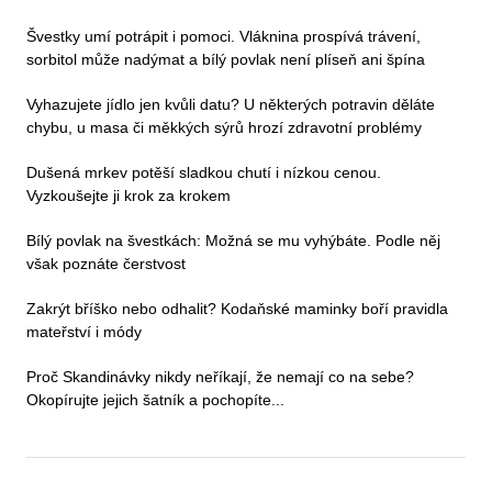
Švestky umí potrápit i pomoci. Vláknina prospívá trávení,
sorbitol může nadýmat a bílý povlak není plíseň ani špína
Vyhazujete jídlo jen kvůli datu? U některých potravin děláte
chybu, u masa či měkkých sýrů hrozí zdravotní problémy
Dušená mrkev potěší sladkou chutí i nízkou cenou.
Vyzkoušejte ji krok za krokem
Bílý povlak na švestkách: Možná se mu vyhýbáte. Podle něj
však poznáte čerstvost
Zakrýt bříško nebo odhalit? Kodaňské maminky boří pravidla
mateřství i módy
Proč Skandinávky nikdy neříkají, že nemají co na sebe?
Okopírujte jejich šatník a pochopíte...