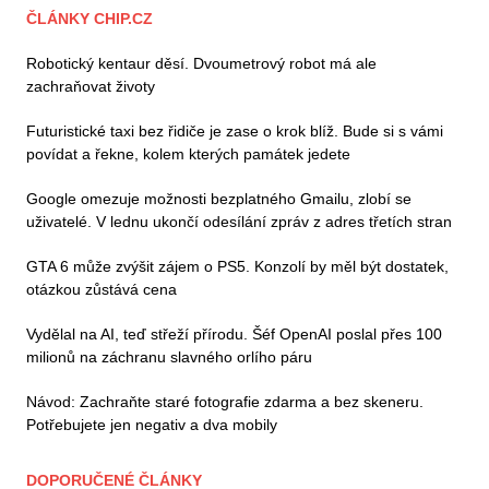
ČLÁNKY CHIP.CZ
Robotický kentaur děsí. Dvoumetrový robot má ale
zachraňovat životy
Futuristické taxi bez řidiče je zase o krok blíž. Bude si s vámi
povídat a řekne, kolem kterých památek jedete
Google omezuje možnosti bezplatného Gmailu, zlobí se
uživatelé. V lednu ukončí odesílání zpráv z adres třetích stran
GTA 6 může zvýšit zájem o PS5. Konzolí by měl být dostatek,
otázkou zůstává cena
Vydělal na AI, teď střeží přírodu. Šéf OpenAI poslal přes 100
milionů na záchranu slavného orlího páru
Návod: Zachraňte staré fotografie zdarma a bez skeneru.
Potřebujete jen negativ a dva mobily
DOPORUČENÉ ČLÁNKY