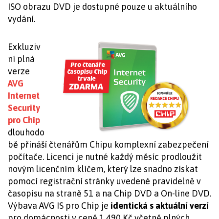
ISO obrazu DVD je dostupné pouze u aktuálního
vydání.
Exkluziv
ní plná
verze
AVG
Internet
Security
pro Chip
dlouhodo
bě přináší čtenářům Chipu komplexní zabezpečení
počítače. Licenci je nutné každý měsíc prodloužit
novým licenčním klíčem, který lze snadno získat
pomocí registrační stránky uvedené pravidelně v
časopisu na straně 51 a na Chip DVD a On-line DVD.
Výbava AVG IS pro Chip je
identická s aktuální verzí
pro domácnosti v ceně 1 490 Kč včetně plných