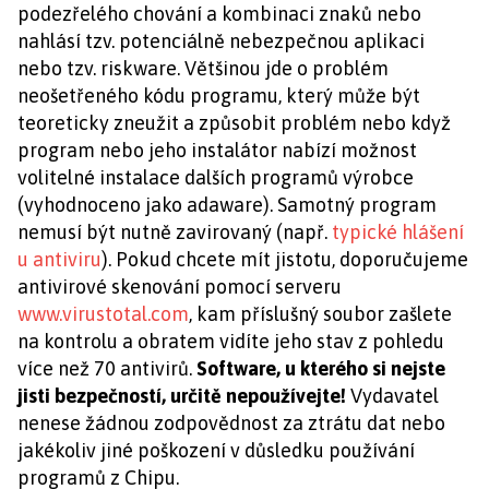
podezřelého chování a kombinaci znaků nebo
nahlásí tzv. potenciálně nebezpečnou aplikaci
nebo tzv. riskware. Většinou jde o problém
neošetřeného kódu programu, který může být
teoreticky zneužit a způsobit problém nebo když
program nebo jeho instalátor nabízí možnost
volitelné instalace dalších programů výrobce
(vyhodnoceno jako adaware). Samotný program
nemusí být nutně zavirovaný (např.
typické hlášení
u antiviru
). Pokud chcete mít jistotu, doporučujeme
antivirové skenování pomocí serveru
www.virustotal.com
, kam příslušný soubor zašlete
na kontrolu a obratem vidíte jeho stav z pohledu
více než 70 antivirů.
Software, u kterého si nejste
jisti bezpečností, určitě nepoužívejte!
Vydavatel
nenese žádnou zodpovědnost za ztrátu dat nebo
jakékoliv jiné poškození v důsledku používání
programů z Chipu.