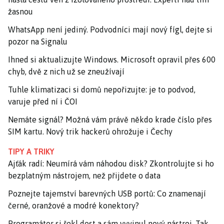
žasnou
WhatsApp není jediný. Podvodníci mají nový fígl, dejte si
pozor na Signalu
Ihned si aktualizujte Windows. Microsoft opravil přes 600
chyb, dvě z nich už se zneužívají
Tuhle klimatizaci si domů nepořizujte: je to podvod,
varuje před ní i ČOI
Nemáte signál? Možná vám právě někdo krade číslo přes
SIM kartu. Nový trik hackerů ohrožuje i Čechy
TIPY A TRIKY
Ajťák radí: Neumírá vám náhodou disk? Zkontrolujte si ho
bezplatným nástrojem, než přijdete o data
Poznejte tajemství barevných USB portů: Co znamenají
černé, oranžové a modré konektory?
Programátor si řekl dost a sám vyvinul nový nástroj. Tak