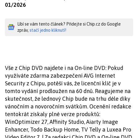
01/2026
Líbí se vám tento článek? Přidejte si Chip.cz do Google
zpráv,
stačí jedno kliknutí!
Vše z Chip DVD najdete i na On-line DVD: Pokud
využíváte zdarma zabezpečení AVG Internet
Security z Chipu, potěší vás, že licenční klíč je v
tomto vydání prodloužen na 60 dnů. Reagujeme na
skutečnost, že lednový Chip bude na trhu déle díky
vánočním a novoročním svátkům. Ocenění redakce
tentokrát získaly plné verze produktů:
WinOptimizer 27, Affinity Studio, Aiarty Image
Enhancer, Todo Backup Home, TV Telly a Luxea Pro
Video Editor 7. | Za redakci Chip DVD a On-line DVD