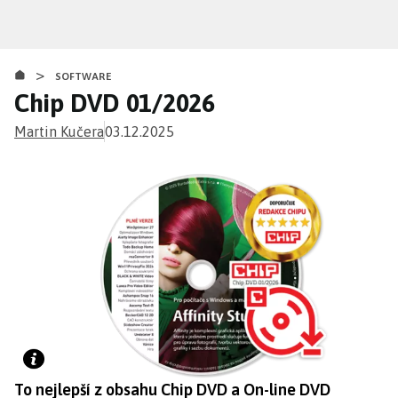
Přejít
k
hlavnímu
>
obsahu
SOFTWARE
Chip DVD 01/2026
Martin Kučera
03.12.2025
To nejlepší z obsahu Chip DVD a On-line DVD