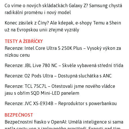
Co víme o nových skládačkách Galaxy Z? Samsung chystá
radikální proměnu i nový model
Konec zásilek z Číny? Ale kdepak, e-shopy Temu a Shein
už na Evropskou unii zřejmě vyzrály
TESTY A ŽEBŘÍČKY
Recenze: Intel Core Ultra 5 250K Plus – Vysoký výkon za
nízkou cenu
Recenze: JBL Live 780 NC – Skvěle vybavená střední třída
Recenze: O2 Pods Ultra – Dostupná sluchátka s ANC
Recenze: TCL 75C7L – Otestovali jsme nového vládce
jasu s obřím SQD Mini-LED panelem
Recenze: JVC XS-E934B – Reproduktor s powerbankou
BEZPEČNOST
Bezpečnostní fiasko v OpenAI: Umělá inteligence si sama
našla cestu ven z izolovaného prostředí. Experti nad tím