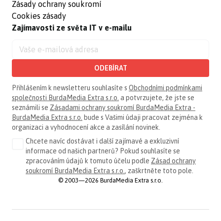
Zásady ochrany soukromí
Cookies zásady
Zajímavosti ze světa IT v e-mailu
ODEBÍRAT
Přihlášením k newsletteru souhlasíte s
Obchodními podmínkami
společnosti BurdaMedia Extra s.r.o.
a potvrzujete, že jste se
seznámili se
Zásadami ochrany soukromí BurdaMedia Extra -
BurdaMedia Extra s.r.o.
bude s Vašimi údaji pracovat zejména k
organizaci a vyhodnocení akce a zasílání novinek.
Chcete navíc dostávat i další zajímavé a exkluzivní
informace od našich partnerů? Pokud souhlasíte se
zpracováním údajů k tomuto účelu podle
Zásad ochrany
soukromí BurdaMedia Extra s.r.o.
, zaškrtněte toto pole.
© 2003—2026 BurdaMedia Extra s.r.o.