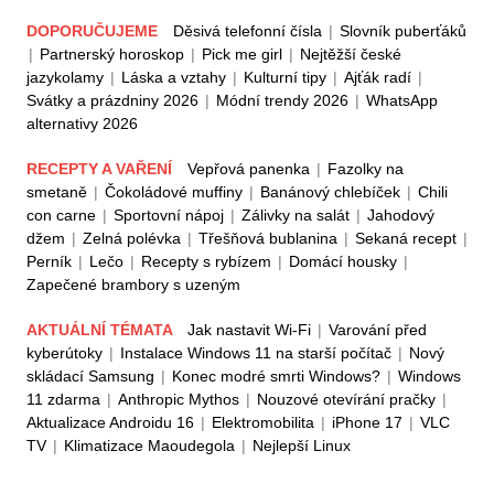
DOPORUČUJEME
Děsivá telefonní čísla
|
Slovník puberťáků
|
Partnerský horoskop
|
Pick me girl
|
Nejtěžší české
jazykolamy
|
Láska a vztahy
|
Kulturní tipy
|
Ajťák radí
|
Svátky a prázdniny 2026
|
Módní trendy 2026
|
WhatsApp
alternativy 2026
RECEPTY A VAŘENÍ
Vepřová panenka
|
Fazolky na
smetaně
|
Čokoládové muffiny
|
Banánový chlebíček
|
Chili
con carne
|
Sportovní nápoj
|
Zálivky na salát
|
Jahodový
džem
|
Zelná polévka
|
Třešňová bublanina
|
Sekaná recept
|
Perník
|
Lečo
|
Recepty s rybízem
|
Domácí housky
|
Zapečené brambory s uzeným
AKTUÁLNÍ TÉMATA
Jak nastavit Wi-Fi
|
Varování před
kyberútoky
|
Instalace Windows 11 na starší počítač
|
Nový
skládací Samsung
|
Konec modré smrti Windows?
|
Windows
11 zdarma
|
Anthropic Mythos
|
Nouzové otevírání pračky
|
Aktualizace Androidu 16
|
Elektromobilita
|
iPhone 17
|
VLC
TV
|
Klimatizace Maoudegola
|
Nejlepší Linux