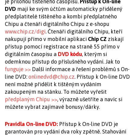
je přílohou tištěného časopisu.
Přístup k On-line
DVD
mají ke svým účtům automaticky přidělený
předplatitelé tištěného a kombi předplatného
Chipu a čtenáři digitálního Chipu z e-shopu
www.chip.cz/digi
. Čtenáři digitálního Chipu, kteří
nakupují přímo v mobilní aplikaci
Chip CZ
získají
přístup pomocí registrace na straně 55 přímo v
digitálním časopisu a
DVD kódu
, kterým si
odemknou přístup do příslušného vydání. Jak to
funguje >>
Další informace a řešení problémů s On-
line DVD:
onlinedvd@chip.cz
. Přístup k On-line DVD
není možné přidělit k tištěným vydáním
zakoupeným na stánku. To můžete vyřešit
předplaným Chipu >>
, výrazně ušetříte a navíc si
můžete vybrat zajímavé bonusy/dárky.
Pravidla On-line DVD:
Přístup k On-line DVD je
garantován pro vydání dva roky zpětně. Stahování