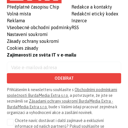
Předplatné časopisu Chip
Redakce a kontakty
Volná místa
Redakční etický kodex
Reklama
Inzerce
Všeobecné obchodní podmínky
RSS
Nastavení soukromí
Zásady ochrany soukromí
Cookies zásady
Zajímavosti ze světa IT v e-mailu
ODEBÍRAT
Přihlášením k newsletteru souhlasíte s
Obchodními podmínkami
společnosti BurdaMedia Extra s.r.o.
a potvrzujete, že jste se
seznámili se
Zásadami ochrany soukromí BurdaMedia Extra -
BurdaMedia Extra s.r.o.
bude s Vašimi údaji pracovat zejména k
organizaci a vyhodnocení akce a zasílání novinek.
Chcete navíc dostávat i další zajímavé a exkluzivní
informace od našich partnerů? Pokud souhlasíte se