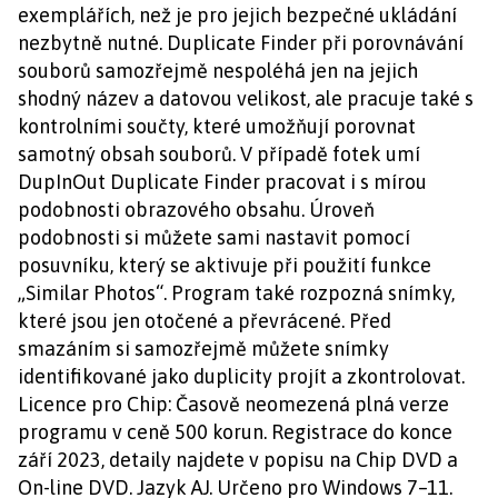
exemplářích, než je pro jejich bezpečné ukládání
nezbytně nutné. Duplicate Finder při porovnávání
souborů samozřejmě nespoléhá jen na jejich
shodný název a datovou velikost, ale pracuje také s
kontrolními součty, které umožňují porovnat
samotný obsah souborů. V případě fotek umí
DupInOut Duplicate Finder pracovat i s mírou
podobnosti obrazového obsahu. Úroveň
podobnosti si můžete sami nastavit pomocí
posuvníku, který se aktivuje při použití funkce
„Similar Photos“. Program také rozpozná snímky,
které jsou jen otočené a převrácené. Před
smazáním si samozřejmě můžete snímky
identifikované jako duplicity projít a zkontrolovat.
Licence pro Chip: Časově neomezená plná verze
programu v ceně 500 korun. Registrace do konce
září 2023, detaily najdete v popisu na Chip DVD a
On-line DVD. Jazyk AJ. Určeno pro Windows 7–11.