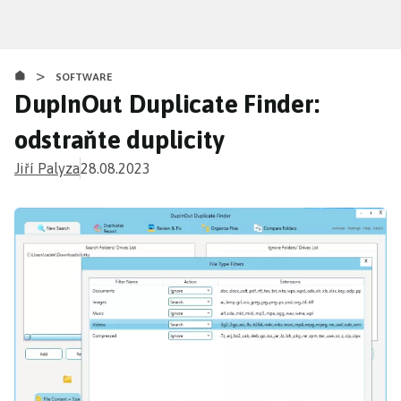
Přejít
k
hlavnímu
>
obsahu
SOFTWARE
DupInOut Duplicate Finder:
odstraňte duplicity
Jiří Palyza
28.08.2023