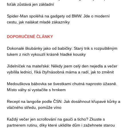
foťák zůstává jen základní
Spider-Man spoléhá na gadgety od BMW. Jde o moderní
cestu, jak nalákat mladé zákazníky
DOPORUČENÉ ČLÁNKY
Dokonalé škubánky jako od babičky: Starý trik s rozpuštěným
tukem z nich vykouzlí krásně hladké kousky
Jídelníček na mateřské: Někdy jsem celý den nejedla a večer
vybílila lednici, říká čtyřnásobná máma a radí, jak to změnit
Medouškova bábovka se švestkami chutná naprosto úžasně.
Místo váhy si vystačíte s hrnkem
Recept na langoše podle ČSN: Jak dosáhnout křupavé kůrky a
vláčného středu, pomůže víno
Každý večer jen scrollování na gauči a ticho? Zkuste s
partnerem rutinu, díky které uklidíte dům i zažehnete starou