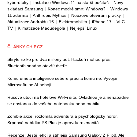
kyberútoky
|
Instalace Windows 11 na starší počítač
|
Nový
skládací Samsung
|
Konec modré smrti Windows?
|
Windows
11 zdarma
|
Anthropic Mythos
|
Nouzové otevírání pračky
|
Aktualizace Androidu 16
|
Elektromobilita
|
iPhone 17
|
VLC
TV
|
Klimatizace Maoudegola
|
Nejlepší Linux
ČLÁNKY CHIP.CZ
Skryté riziko pro dva miliony aut: Hackeři mohou přes
Bluetooth snadno otevřít dveře
Komu umělá inteligence sebere práci a komu ne: Vývojář
Microsoftu se AI nebojí
Rusové útočí na hotelové Wi-Fi sítě. Ovládnou je a nenápadně
se dostanou do vašeho notebooku nebo mobilu
Zombie akce, roztomilá adventura a psychologický horor.
Srpnová nabídka PS Plus je opravdu rozmanitá
Recenze: Ještě lehčí a štíhlejší Samsung Galaxy Z Flip8. Ale