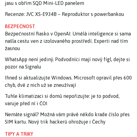
jasu s obřím SQD Mini-LED panelem
Recenze: JVC XS-E934B – Reproduktor s powerbankou
BEZPEČNOST
Bezpečnostní fiasko v OpenAI: Umělá inteligence si sama
našla cestu ven z izolovaného prostředí. Experti nad tím
žasnou
WhatsApp není jediný. Podvodníci mají nový fígl, dejte si
pozor na Signalu
Ihned si aktualizujte Windows. Microsoft opravil přes 600
chyb, dvě z nich už se zneužívají
Tuhle klimatizaci si domů nepořizujte: je to podvod,
varuje před ní i ČOI
Nemáte signál? Možná vám právě někdo krade číslo přes
SIM kartu. Nový trik hackerů ohrožuje i Čechy
TIPY A TRIKY