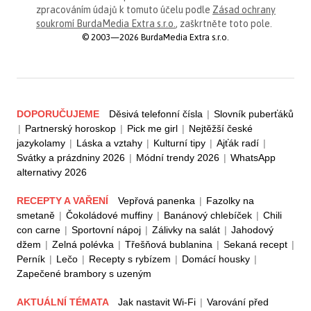
zpracováním údajů k tomuto účelu podle
Zásad ochrany
soukromí BurdaMedia Extra s.r.o.
, zaškrtněte toto pole.
© 2003—2026 BurdaMedia Extra s.r.o.
DOPORUČUJEME
Děsivá telefonní čísla
|
Slovník puberťáků
|
Partnerský horoskop
|
Pick me girl
|
Nejtěžší české
jazykolamy
|
Láska a vztahy
|
Kulturní tipy
|
Ajťák radí
|
Svátky a prázdniny 2026
|
Módní trendy 2026
|
WhatsApp
alternativy 2026
RECEPTY A VAŘENÍ
Vepřová panenka
|
Fazolky na
smetaně
|
Čokoládové muffiny
|
Banánový chlebíček
|
Chili
con carne
|
Sportovní nápoj
|
Zálivky na salát
|
Jahodový
džem
|
Zelná polévka
|
Třešňová bublanina
|
Sekaná recept
|
Perník
|
Lečo
|
Recepty s rybízem
|
Domácí housky
|
Zapečené brambory s uzeným
AKTUÁLNÍ TÉMATA
Jak nastavit Wi-Fi
|
Varování před