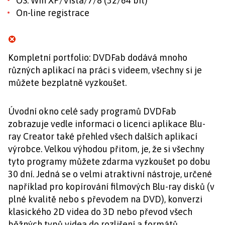
OS: Win XP/Vista/7/8 (32/64 bit)
On-line registrace
Kompletní portfolio: DVDFab dodává mnoho
různých aplikací na práci s videem, všechny si je
můžete bezplatně vyzkoušet.
Úvodní okno celé sady programů DVDFab
zobrazuje vedle informaci o licenci aplikace Blu-
ray Creator také přehled všech dalších aplikací
výrobce. Velkou výhodou přitom, je, že si všechny
tyto programy můžete zdarma vyzkoušet po dobu
30 dní. Jedná se o velmi atraktivní nástroje, určené
například pro kopírování filmových Blu-ray disků (v
plné kvalitě nebo s převodem na DVD), konverzi
klasického 2D videa do 3D nebo převod všech
běžných typů videa do rozlišení a formátů