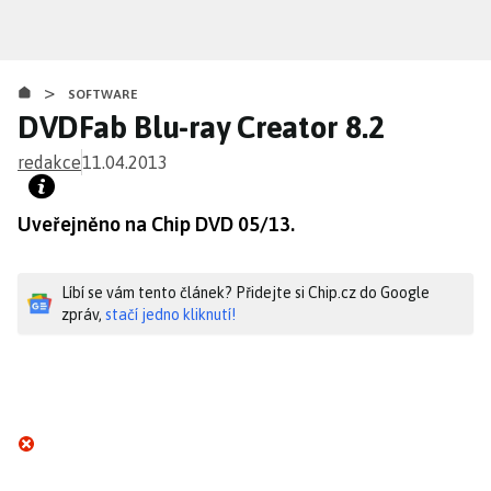
Přejít
k
hlavnímu
>
obsahu
SOFTWARE
DVDFab Blu-ray Creator 8.2
redakce
11.04.2013
Uveřejněno na Chip DVD 05/13.
Líbí se vám tento článek? Přidejte si Chip.cz do Google
zpráv,
stačí jedno kliknutí!