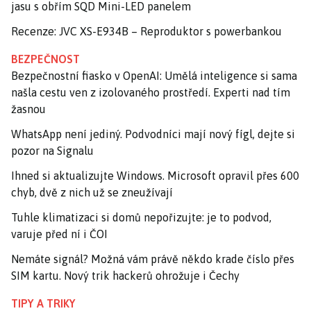
jasu s obřím SQD Mini-LED panelem
Recenze: JVC XS-E934B – Reproduktor s powerbankou
BEZPEČNOST
Bezpečnostní fiasko v OpenAI: Umělá inteligence si sama
našla cestu ven z izolovaného prostředí. Experti nad tím
žasnou
WhatsApp není jediný. Podvodníci mají nový fígl, dejte si
pozor na Signalu
Ihned si aktualizujte Windows. Microsoft opravil přes 600
chyb, dvě z nich už se zneužívají
Tuhle klimatizaci si domů nepořizujte: je to podvod,
varuje před ní i ČOI
Nemáte signál? Možná vám právě někdo krade číslo přes
SIM kartu. Nový trik hackerů ohrožuje i Čechy
TIPY A TRIKY