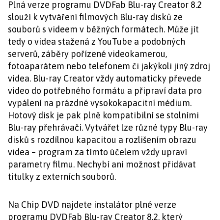
Plná verze programu DVDFab Blu-ray Creator 8.2
slouží k vytváření filmových Blu-ray disků ze
souborů s videem v běžných formátech. Může jít
tedy o videa stažená z YouTube a podobných
serverů, záběry pořízené videokamerou,
fotoaparátem nebo telefonem či jakýkoli jiný zdroj
videa. Blu-ray Creator vždy automaticky převede
video do potřebného formátu a připraví data pro
vypálení na prázdné vysokokapacitní médium.
Hotový disk je pak plně kompatibilní se stolními
Blu-ray přehrávači. Vytvářet lze různé typy Blu-ray
disků s rozdílnou kapacitou a rozlišením obrazu
videa – program za tímto účelem vždy upraví
parametry filmu. Nechybí ani možnost přidávat
titulky z externích souborů.
Na Chip DVD najdete instalátor plné verze
programu DVDFab Blu-ray Creator 8.2, který