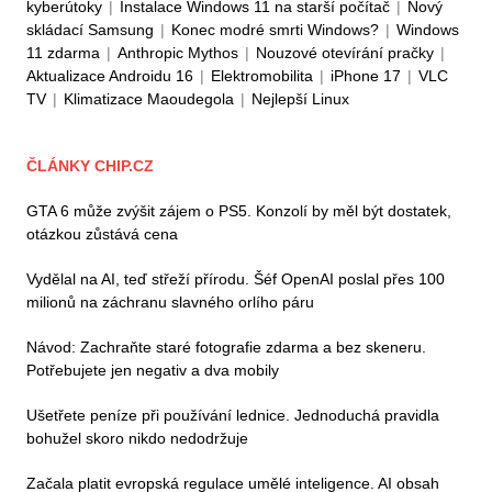
kyberútoky
|
Instalace Windows 11 na starší počítač
|
Nový
skládací Samsung
|
Konec modré smrti Windows?
|
Windows
11 zdarma
|
Anthropic Mythos
|
Nouzové otevírání pračky
|
Aktualizace Androidu 16
|
Elektromobilita
|
iPhone 17
|
VLC
TV
|
Klimatizace Maoudegola
|
Nejlepší Linux
ČLÁNKY CHIP.CZ
GTA 6 může zvýšit zájem o PS5. Konzolí by měl být dostatek,
otázkou zůstává cena
Vydělal na AI, teď střeží přírodu. Šéf OpenAI poslal přes 100
milionů na záchranu slavného orlího páru
Návod: Zachraňte staré fotografie zdarma a bez skeneru.
Potřebujete jen negativ a dva mobily
Ušetřete peníze při používání lednice. Jednoduchá pravidla
bohužel skoro nikdo nedodržuje
Začala platit evropská regulace umělé inteligence. AI obsah