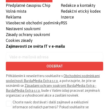
Předplatné časopisu Chip
Redakce a kontakty
Volná místa
Redakční etický kodex
Reklama
Inzerce
Všeobecné obchodní podmínky
RSS
Nastavení soukromí
Zásady ochrany soukromí
Cookies zásady
Zajímavosti ze světa IT v e-mailu
ODEBÍRAT
Přihlášením k newsletteru souhlasíte s
Obchodními podmínkami
společnosti BurdaMedia Extra s.r.o.
a potvrzujete, že jste se
seznámili se
Zásadami ochrany soukromí BurdaMedia Extra -
BurdaMedia Extra s.r.o.
bude s Vašimi údaji pracovat zejména k
organizaci a vyhodnocení akce a zasílání novinek.
Chcete navíc dostávat i další zajímavé a exkluzivní
informace od našich partnerů? Pokud souhlasíte se