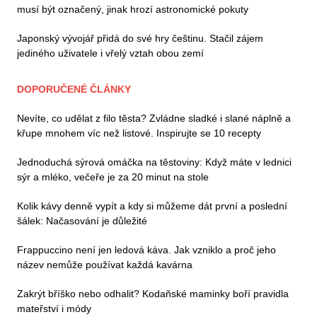
musí být označený, jinak hrozí astronomické pokuty
Japonský vývojář přidá do své hry češtinu. Stačil zájem
jediného uživatele i vřelý vztah obou zemí
DOPORUČENÉ ČLÁNKY
Nevíte, co udělat z filo těsta? Zvládne sladké i slané náplně a
křupe mnohem víc než listové. Inspirujte se 10 recepty
Jednoduchá sýrová omáčka na těstoviny: Když máte v lednici
sýr a mléko, večeře je za 20 minut na stole
Kolik kávy denně vypít a kdy si můžeme dát první a poslední
šálek: Načasování je důležité
Frappuccino není jen ledová káva. Jak vzniklo a proč jeho
název nemůže používat každá kavárna
Zakrýt bříško nebo odhalit? Kodaňské maminky boří pravidla
mateřství i módy