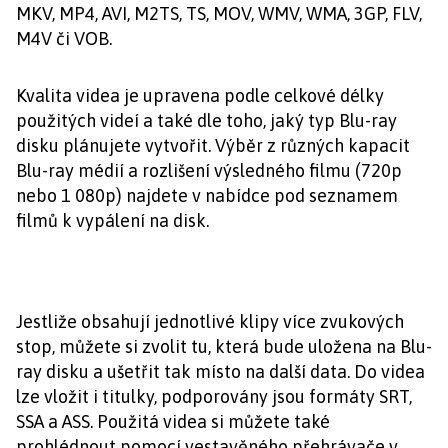
MKV, MP4, AVI, M2TS, TS, MOV, WMV, WMA, 3GP, FLV,
M4V či VOB.
Kvalita videa je upravena podle celkové délky
použitých videí a také dle toho, jaký typ Blu-ray
disku plánujete vytvořit. Výběr z různých kapacit
Blu-ray médií a rozlišení výsledného filmu (720p
nebo 1 080p) najdete v nabídce pod seznamem
filmů k vypálení na disk.
Jestliže obsahují jednotlivé klipy více zvukových
stop, můžete si zvolit tu, která bude uložena na Blu-
ray disku a ušetřit tak místo na další data. Do videa
lze vložit i titulky, podporovány jsou formáty SRT,
SSA a ASS. Použitá videa si můžete také
prohlédnout pomocí vestavěného přehrávače v