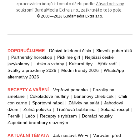
zpracováním údajů k tomuto účelu podle
Zásad ochrany
soukromí BurdaMedia Extra s.r.o.
, zaškrtněte toto pole.
© 2003—2026 BurdaMedia Extra s.r.o.
DOPORUČUJEME
Děsivá telefonní čísla
|
Slovník puberťáků
|
Partnerský horoskop
|
Pick me girl
|
Nejtěžší české
jazykolamy
|
Láska a vztahy
|
Kulturní tipy
|
Ajťák radí
|
Svátky a prázdniny 2026
|
Módní trendy 2026
|
WhatsApp
alternativy 2026
RECEPTY A VAŘENÍ
Vepřová panenka
|
Fazolky na
smetaně
|
Čokoládové muffiny
|
Banánový chlebíček
|
Chili
con carne
|
Sportovní nápoj
|
Zálivky na salát
|
Jahodový
džem
|
Zelná polévka
|
Třešňová bublanina
|
Sekaná recept
|
Perník
|
Lečo
|
Recepty s rybízem
|
Domácí housky
|
Zapečené brambory s uzeným
AKTUÁLNÍ TÉMATA
Jak nastavit Wi-Fi
|
Varování před