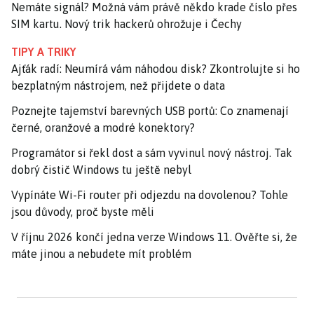
Nemáte signál? Možná vám právě někdo krade číslo přes
SIM kartu. Nový trik hackerů ohrožuje i Čechy
TIPY A TRIKY
Ajťák radí: Neumírá vám náhodou disk? Zkontrolujte si ho
bezplatným nástrojem, než přijdete o data
Poznejte tajemství barevných USB portů: Co znamenají
černé, oranžové a modré konektory?
Programátor si řekl dost a sám vyvinul nový nástroj. Tak
dobrý čistič Windows tu ještě nebyl
Vypínáte Wi-Fi router při odjezdu na dovolenou? Tohle
jsou důvody, proč byste měli
V říjnu 2026 končí jedna verze Windows 11. Ověřte si, že
máte jinou a nebudete mít problém