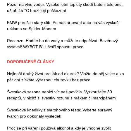
Pozor na vlnu veder. Vysoké letní teploty škodí baterii telefonu,
už při 45 °C hrozí její poškození
BMW porušilo starý slib. Po nastartování auta na vás vyskočí
reklama se Spider-Manem
Recenze: Hodíte ho do vody a můžete odpočívat. Bazénový
vysavač WYBOT B1 ušetří spoustu práce
DOPORUČENÉ ČLÁNKY
Nejlepší druhý život pro lák od okurek? Vložte do něj vejce a za
pár dní získáte výraznou chuťovku bez práce
Švestková sezona nabízí víc než povidla. Vyzkoušejte 30
receptů, v nichž si švestky rozumí s mákem či marcipánem
Švestkové knedlíky z tvarohového těsta: Vyberte správný
tvaroh pro dokonalý výsledek
Proč se při vaření používá alkohol a kdy je vhodné zvolit