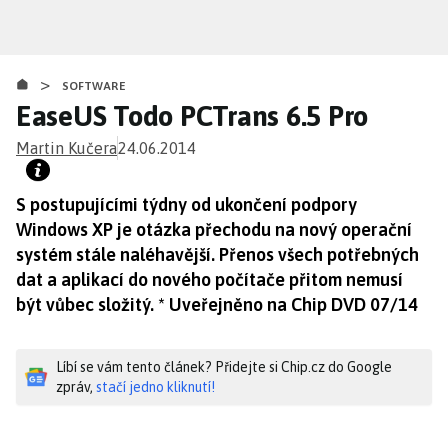
Přejít
k
hlavnímu
>
obsahu
SOFTWARE
EaseUS Todo PCTrans 6.5 Pro
Martin Kučera
24.06.2014
S postupujícími týdny od ukončení podpory
Windows XP je otázka přechodu na nový operační
systém stále naléhavější. Přenos všech potřebných
dat a aplikací do nového počítače přitom nemusí
být vůbec složitý. * Uveřejněno na Chip DVD 07/14
Líbí se vám tento článek? Přidejte si Chip.cz do Google
zpráv,
stačí jedno kliknutí!