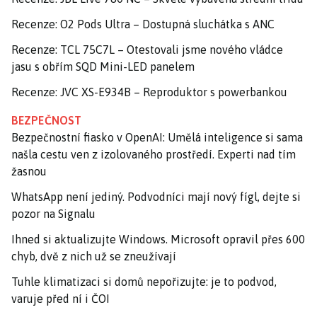
Recenze: O2 Pods Ultra – Dostupná sluchátka s ANC
Recenze: TCL 75C7L – Otestovali jsme nového vládce
jasu s obřím SQD Mini-LED panelem
Recenze: JVC XS-E934B – Reproduktor s powerbankou
BEZPEČNOST
Bezpečnostní fiasko v OpenAI: Umělá inteligence si sama
našla cestu ven z izolovaného prostředí. Experti nad tím
žasnou
WhatsApp není jediný. Podvodníci mají nový fígl, dejte si
pozor na Signalu
Ihned si aktualizujte Windows. Microsoft opravil přes 600
chyb, dvě z nich už se zneužívají
Tuhle klimatizaci si domů nepořizujte: je to podvod,
varuje před ní i ČOI