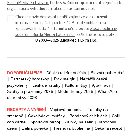
BurdaMedia Extra s.r.o.
bude s Vašimi údaji pracovat zejména k
organizaci a vyhodnocení akce a zasílání novinek.
Chcete navíc dostávat i další zajímavé a exkluzivní
informace od našich partnerů? Pokud souhlasíte se
zpracováním údajů k tomuto účelu podle
Zásad ochrany
soukromí BurdaMedia Extra s.r.o.
, zaškrtněte toto pole.
© 2003—2026 BurdaMedia Extra s.r.o.
DOPORUČUJEME
Děsivá telefonní čísla
|
Slovník puberťáků
|
Partnerský horoskop
|
Pick me girl
|
Nejtěžší české
jazykolamy
|
Láska a vztahy
|
Kulturní tipy
|
Ajťák radí
|
Svátky a prázdniny 2026
|
Módní trendy 2026
|
WhatsApp
alternativy 2026
RECEPTY A VAŘENÍ
Vepřová panenka
|
Fazolky na
smetaně
|
Čokoládové muffiny
|
Banánový chlebíček
|
Chili
con carne
|
Sportovní nápoj
|
Zálivky na salát
|
Jahodový
džem
|
Zelná polévka
|
Třešňová bublanina
|
Sekaná recept
|