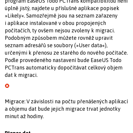
program EaseUS Todo PCTrans kompatibilitou není
úplně jistý, najdete u příslušné aplikace popisek
»Likely«. Samozřejmě jsou na seznam zařazeny
i aplikace instalované v obou propojených
počítačích, ty ovšem nejsou zvoleny k migraci.
Podobným způsobem můžete rovněž upravit
seznam adresářů se soubory (»User data«),
určenými k přenosu ze starého do nového počítače.
Podle provedeného nastavení bude EaseUS Todo
PCTrans automaticky dopočítávat celkový objem
dat k migraci.
Migrace: V závislosti na počtu přenášených aplikací
a objemu dat bude jejich migrace trvat jednotky
minut až hodiny.