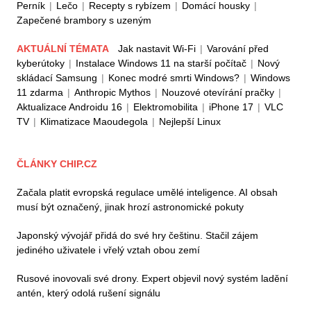
Perník
|
Lečo
|
Recepty s rybízem
|
Domácí housky
|
Zapečené brambory s uzeným
AKTUÁLNÍ TÉMATA
Jak nastavit Wi-Fi
|
Varování před
kyberútoky
|
Instalace Windows 11 na starší počítač
|
Nový
skládací Samsung
|
Konec modré smrti Windows?
|
Windows
11 zdarma
|
Anthropic Mythos
|
Nouzové otevírání pračky
|
Aktualizace Androidu 16
|
Elektromobilita
|
iPhone 17
|
VLC
TV
|
Klimatizace Maoudegola
|
Nejlepší Linux
ČLÁNKY CHIP.CZ
Začala platit evropská regulace umělé inteligence. AI obsah
musí být označený, jinak hrozí astronomické pokuty
Japonský vývojář přidá do své hry češtinu. Stačil zájem
jediného uživatele i vřelý vztah obou zemí
Rusové inovovali své drony. Expert objevil nový systém ladění
antén, který odolá rušení signálu