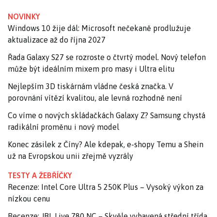
NOVINKY
Windows 10 žije dál: Microsoft nečekaně prodlužuje
aktualizace až do října 2027
Řada Galaxy S27 se rozroste o čtvrtý model. Nový telefon
může být ideálním mixem pro masy i Ultra elitu
Nejlepším 3D tiskárnám vládne česká značka. V
porovnání vítězí kvalitou, ale levná rozhodně není
Co víme o nových skládačkách Galaxy Z? Samsung chystá
radikální proměnu i nový model
Konec zásilek z Číny? Ale kdepak, e-shopy Temu a Shein
už na Evropskou unii zřejmě vyzrály
TESTY A ŽEBŘÍČKY
Recenze: Intel Core Ultra 5 250K Plus – Vysoký výkon za
nízkou cenu
Recenze: JBL Live 780 NC – Skvěle vybavená střední třída