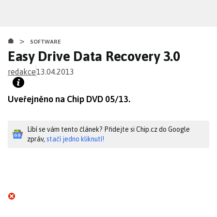
Přejít
k
hlavnímu
>
obsahu
SOFTWARE
Easy Drive Data Recovery 3.0
redakce
13.04.2013
Uveřejněno na Chip DVD 05/13.
Líbí se vám tento článek? Přidejte si Chip.cz do Google
zpráv,
stačí jedno kliknutí!