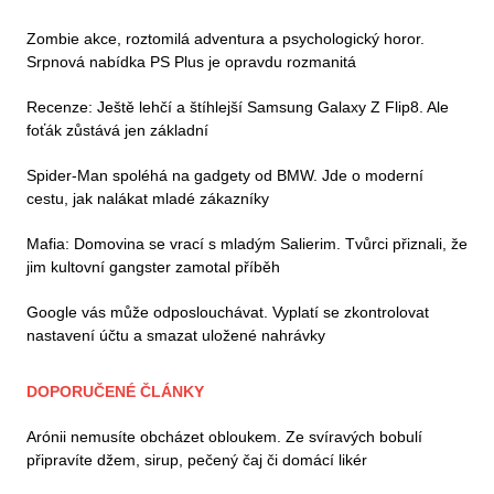
Zombie akce, roztomilá adventura a psychologický horor.
Srpnová nabídka PS Plus je opravdu rozmanitá
Recenze: Ještě lehčí a štíhlejší Samsung Galaxy Z Flip8. Ale
foťák zůstává jen základní
Spider-Man spoléhá na gadgety od BMW. Jde o moderní
cestu, jak nalákat mladé zákazníky
Mafia: Domovina se vrací s mladým Salierim. Tvůrci přiznali, že
jim kultovní gangster zamotal příběh
Google vás může odposlouchávat. Vyplatí se zkontrolovat
nastavení účtu a smazat uložené nahrávky
DOPORUČENÉ ČLÁNKY
Arónii nemusíte obcházet obloukem. Ze svíravých bobulí
připravíte džem, sirup, pečený čaj či domácí likér