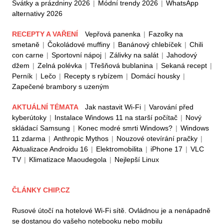
Svátky a prázdniny 2026
|
Módní trendy 2026
|
WhatsApp
alternativy 2026
RECEPTY A VAŘENÍ
Vepřová panenka
|
Fazolky na
smetaně
|
Čokoládové muffiny
|
Banánový chlebíček
|
Chili
con carne
|
Sportovní nápoj
|
Zálivky na salát
|
Jahodový
džem
|
Zelná polévka
|
Třešňová bublanina
|
Sekaná recept
|
Perník
|
Lečo
|
Recepty s rybízem
|
Domácí housky
|
Zapečené brambory s uzeným
AKTUÁLNÍ TÉMATA
Jak nastavit Wi-Fi
|
Varování před
kyberútoky
|
Instalace Windows 11 na starší počítač
|
Nový
skládací Samsung
|
Konec modré smrti Windows?
|
Windows
11 zdarma
|
Anthropic Mythos
|
Nouzové otevírání pračky
|
Aktualizace Androidu 16
|
Elektromobilita
|
iPhone 17
|
VLC
TV
|
Klimatizace Maoudegola
|
Nejlepší Linux
ČLÁNKY CHIP.CZ
Rusové útočí na hotelové Wi-Fi sítě. Ovládnou je a nenápadně
se dostanou do vašeho notebooku nebo mobilu