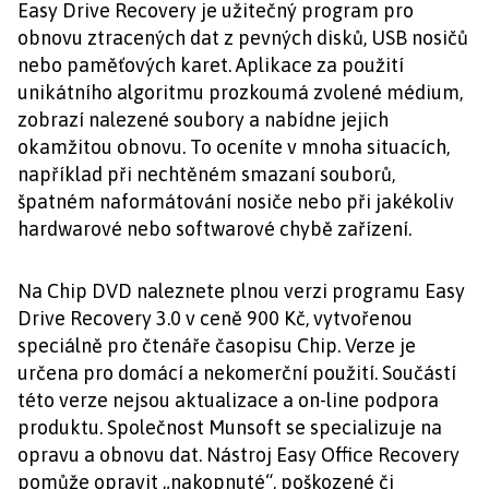
Easy Drive Recovery je užitečný program pro
obnovu ztracených dat z pevných disků, USB nosičů
nebo paměťových karet. Aplikace za použití
unikátního algoritmu prozkoumá zvolené médium,
zobrazí nalezené soubory a nabídne jejich
okamžitou obnovu. To oceníte v mnoha situacích,
například při nechtěném smazaní souborů,
špatném naformátování nosiče nebo při jakékoliv
hardwarové nebo softwarové chybě zařízení.
Na Chip DVD naleznete plnou verzi programu Easy
Drive Recovery 3.0 v ceně 900 Kč, vytvořenou
speciálně pro čtenáře časopisu Chip. Verze je
určena pro domácí a nekomerční použití. Součástí
této verze nejsou aktualizace a on-line podpora
produktu. Společnost Munsoft se specializuje na
opravu a obnovu dat. Nástroj Easy Office Recovery
pomůže opravit „nakopnuté“, poškozené či