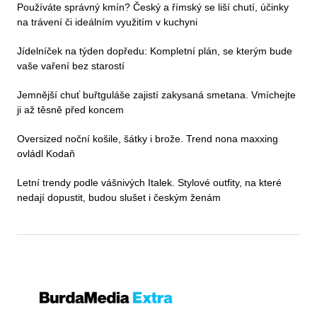
Používáte správný kmín? Český a římský se liší chutí, účinky
na trávení či ideálním využitím v kuchyni
Jídelníček na týden dopředu: Kompletní plán, se kterým bude
vaše vaření bez starostí
Jemnější chuť buřtguláše zajistí zakysaná smetana. Vmíchejte
ji až těsně před koncem
Oversized noční košile, šátky i brože. Trend nona maxxing
ovládl Kodaň
Letní trendy podle vášnivých Italek. Stylové outfity, na které
nedají dopustit, budou slušet i českým ženám