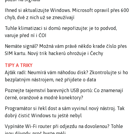
Ihned si aktualizujte Windows. Microsoft opravil přes 600
chyb, dvě z nich už se zneužívají
Tuhle klimatizaci si domů nepořizujte: je to podvod,
varuje před ní i ČOI
Nemáte signál? Možná vám právě někdo krade číslo přes
SIM kartu. Nový trik hackerů ohrožuje i Čechy
TIPY A TRIKY
Ajťák radí: Neumírá vám náhodou disk? Zkontrolujte si ho
bezplatným nástrojem, než přijdete o data
Poznejte tajemství barevných USB portů: Co znamenají
černé, oranžové a modré konektory?
Programátor si řekl dost a sám vyvinul nový nástroj. Tak
dobrý čistič Windows tu ještě nebyl
Vypínáte Wi-Fi router při odjezdu na dovolenou? Tohle
jsou důvody, proč byste měli