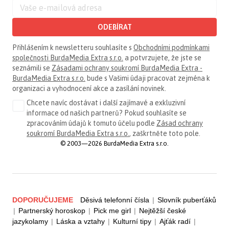
ODEBÍRAT
Přihlášením k newsletteru souhlasíte s
Obchodními podmínkami
společnosti BurdaMedia Extra s.r.o.
a potvrzujete, že jste se
seznámili se
Zásadami ochrany soukromí BurdaMedia Extra -
BurdaMedia Extra s.r.o.
bude s Vašimi údaji pracovat zejména k
organizaci a vyhodnocení akce a zasílání novinek.
Chcete navíc dostávat i další zajímavé a exkluzivní
informace od našich partnerů? Pokud souhlasíte se
zpracováním údajů k tomuto účelu podle
Zásad ochrany
soukromí BurdaMedia Extra s.r.o.
, zaškrtněte toto pole.
© 2003—2026 BurdaMedia Extra s.r.o.
DOPORUČUJEME
Děsivá telefonní čísla
|
Slovník puberťáků
|
Partnerský horoskop
|
Pick me girl
|
Nejtěžší české
jazykolamy
|
Láska a vztahy
|
Kulturní tipy
|
Ajťák radí
|