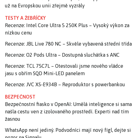
už na Evropskou unii zřejmě vyzrály
TESTY A ŽEBŘÍČKY
Recenze: Intel Core Ultra 5 250K Plus – Vysoký výkon za
nízkou cenu
Recenze: JBL Live 780 NC – Skvěle vybavená střední třída
Recenze: O2 Pods Ultra – Dostupná sluchátka s ANC
Recenze: TCL 75C7L – Otestovali jsme nového vládce
jasu s obřím SQD Mini-LED panelem
Recenze: JVC XS-E934B – Reproduktor s powerbankou
BEZPEČNOST
Bezpečnostní fiasko v OpenAI: Umělá inteligence si sama
našla cestu ven z izolovaného prostředí. Experti nad tím
žasnou
WhatsApp není jediný. Podvodníci mají nový fígl, dejte si
pozor na Signalu