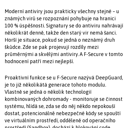
Moderní antiviry jsou prakticky všechny stejné – u
známých virů se rozpoznání pohybuje na hranici
100 % úspěšnosti. Signatury se do antiviru nahrávají
několikrát denně, takže den starý vir nemá šanci.
Horší je situace, pokud se jedná o neznámý druh
škůdce. Zde se pak projevují rozdíly mezi
průměrnými a skvělými antiviry. A F-Secure v tomto
hodnocení patří mezi nejlepší.
Proaktivní funkce se u F-Secure nazývá DeepGuard,
je to již několikátá generace tohoto modulu.
Vlastně se jedná o několik technologií
kombinovaných dohromady - monitoruje se činnost
systému, hlídá se, zda se do něj někdo nepokouší
dostat, potencionálně nebezpečné kódy se spouští
ve virtuálním prostředí, odděleně od operačního
prostředí (Sandbox), dochází k blokování code