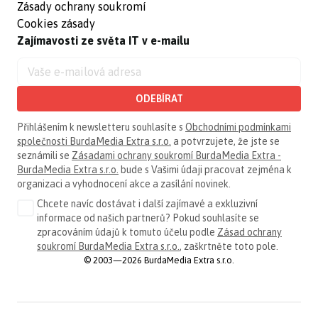
Zásady ochrany soukromí
Cookies zásady
Zajímavosti ze světa IT v e-mailu
ODEBÍRAT
Přihlášením k newsletteru souhlasíte s
Obchodními podmínkami
společnosti BurdaMedia Extra s.r.o.
a potvrzujete, že jste se
seznámili se
Zásadami ochrany soukromí BurdaMedia Extra -
BurdaMedia Extra s.r.o.
bude s Vašimi údaji pracovat zejména k
organizaci a vyhodnocení akce a zasílání novinek.
Chcete navíc dostávat i další zajímavé a exkluzivní
informace od našich partnerů? Pokud souhlasíte se
zpracováním údajů k tomuto účelu podle
Zásad ochrany
soukromí BurdaMedia Extra s.r.o.
, zaškrtněte toto pole.
© 2003—2026 BurdaMedia Extra s.r.o.