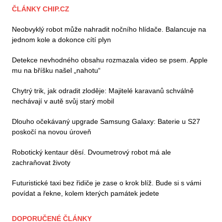
ČLÁNKY CHIP.CZ
Neobvyklý robot může nahradit nočního hlídače. Balancuje na
jednom kole a dokonce cítí plyn
Detekce nevhodného obsahu rozmazala video se psem. Apple
mu na bříšku našel „nahotu“
Chytrý trik, jak odradit zloděje: Majitelé karavanů schválně
nechávají v autě svůj starý mobil
Dlouho očekávaný upgrade Samsung Galaxy: Baterie u S27
poskočí na novou úroveň
Robotický kentaur děsí. Dvoumetrový robot má ale
zachraňovat životy
Futuristické taxi bez řidiče je zase o krok blíž. Bude si s vámi
povídat a řekne, kolem kterých památek jedete
DOPORUČENÉ ČLÁNKY