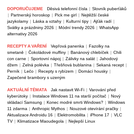
DOPORUČUJEME
Děsivá telefonní čísla
|
Slovník puberťáků
|
Partnerský horoskop
|
Pick me girl
|
Nejtěžší české
jazykolamy
|
Láska a vztahy
|
Kulturní tipy
|
Ajťák radí
|
Svátky a prázdniny 2026
|
Módní trendy 2026
|
WhatsApp
alternativy 2026
RECEPTY A VAŘENÍ
Vepřová panenka
|
Fazolky na
smetaně
|
Čokoládové muffiny
|
Banánový chlebíček
|
Chili
con carne
|
Sportovní nápoj
|
Zálivky na salát
|
Jahodový
džem
|
Zelná polévka
|
Třešňová bublanina
|
Sekaná recept
|
Perník
|
Lečo
|
Recepty s rybízem
|
Domácí housky
|
Zapečené brambory s uzeným
AKTUÁLNÍ TÉMATA
Jak nastavit Wi-Fi
|
Varování před
kyberútoky
|
Instalace Windows 11 na starší počítač
|
Nový
skládací Samsung
|
Konec modré smrti Windows?
|
Windows
11 zdarma
|
Anthropic Mythos
|
Nouzové otevírání pračky
|
Aktualizace Androidu 16
|
Elektromobilita
|
iPhone 17
|
VLC
TV
|
Klimatizace Maoudegola
|
Nejlepší Linux