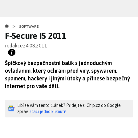
Přejít
k
hlavnímu
>
obsahu
SOFTWARE
F-Secure IS 2011
redakce
24.08.2011
Špičkový bezpečnostní balík s jednoduchým
ovládáním, který ochrání před viry, spywarem,
spamem, hackery i jinými útoky a přinese bezpečný
internet pro vaše děti.
Líbí se vám tento článek? Přidejte si Chip.cz do Google
zpráv,
stačí jedno kliknutí!