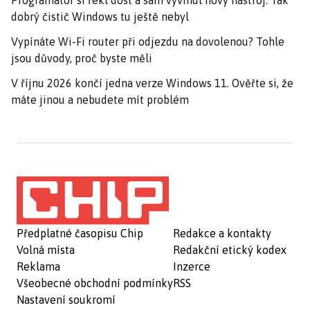
Programátor si řekl dost a sám vyvinul nový nástroj. Tak
dobrý čistič Windows tu ještě nebyl
Vypínáte Wi-Fi router při odjezdu na dovolenou? Tohle
jsou důvody, proč byste měli
V říjnu 2026 končí jedna verze Windows 11. Ověřte si, že
máte jinou a nebudete mít problém
Předplatné časopisu Chip
Redakce a kontakty
Volná místa
Redakční etický kodex
Reklama
Inzerce
Všeobecné obchodní podmínky
RSS
Nastavení soukromí