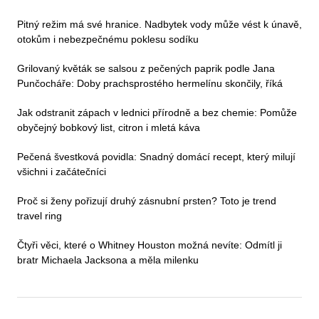
Pitný režim má své hranice. Nadbytek vody může vést k únavě,
otokům i nebezpečnému poklesu sodíku
Grilovaný květák se salsou z pečených paprik podle Jana
Punčocháře: Doby prachsprostého hermelínu skončily, říká
Jak odstranit zápach v lednici přírodně a bez chemie: Pomůže
obyčejný bobkový list, citron i mletá káva
Pečená švestková povidla: Snadný domácí recept, který milují
všichni i začátečníci
Proč si ženy pořizují druhý zásnubní prsten? Toto je trend
travel ring
Čtyři věci, které o Whitney Houston možná nevíte: Odmítl ji
bratr Michaela Jacksona a měla milenku