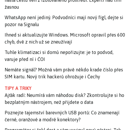
našla cestu ven z izolovaného prostředí. Experti nad tím
žasnou
WhatsApp není jediný. Podvodníci mají nový fígl, dejte si
pozor na Signalu
Ihned si aktualizujte Windows. Microsoft opravil přes 600
chyb, dvě z nich už se zneužívají
Tuhle klimatizaci si domů nepořizujte: je to podvod,
varuje před ní i ČOI
Nemáte signál? Možná vám právě někdo krade číslo přes
SIM kartu. Nový trik hackerů ohrožuje i Čechy
TIPY A TRIKY
Ajťák radí: Neumírá vám náhodou disk? Zkontrolujte si ho
bezplatným nástrojem, než přijdete o data
Poznejte tajemství barevných USB portů: Co znamenají
černé, oranžové a modré konektory?