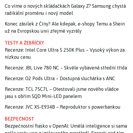
Co víme o nových skládačkách Galaxy Z? Samsung chystá
radikální proměnu i nový model
Konec zásilek z Číny? Ale kdepak, e-shopy Temu a Shein
už na Evropskou unii zřejmě vyzrály
TESTY A ŽEBŘÍČKY
Recenze: Intel Core Ultra 5 250K Plus – Vysoký výkon za
nízkou cenu
Recenze: JBL Live 780 NC – Skvěle vybavená střední třída
Recenze: O2 Pods Ultra – Dostupná sluchátka s ANC
Recenze: TCL 75C7L – Otestovali jsme nového vládce
jasu s obřím SQD Mini-LED panelem
Recenze: JVC XS-E934B – Reproduktor s powerbankou
BEZPEČNOST
Bezpečnostní fiasko v OpenAI: Umělá inteligence si sama