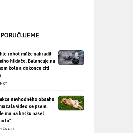
PORUČUJEME
hle robot může nahradit nočního hlídače. Balancuje na jednom 
hle robot může nahradit
ního hlídače. Balancuje na
nom kole a dokonce cítí
n
INKY
ekce nevhodného obsahu rozmazala video se psem. Apple mu n
ekce nevhodného obsahu
mazala video se psem.
le mu na bříšku našel
hotu“
PEČNOST