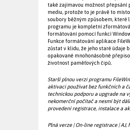
také zajímavou možnost přepsání
mediu, protože to je právě to mís
soubory běžným způsobem, které lz
programu je kompletní zformátová
formátování pomocí funkcí Windows
Funkce formátování aplikace FileW
zůstat v klidu, že jeho staré údaje
opakované mnohonásobné přepisová
životnost paměťových čipů.
Starší plnou verzi programu FileWi
aktivaci používat bez funkčních a 
technickou podporu a upgrade na vyš
nekomerční počítač a nesmí být dá
provedení registrace, instalace a a
Plná verze | On-line registrace | AJ,