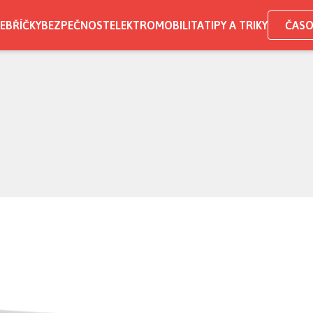
EBŘÍČKY
BEZPEČNOST
ELEKTROMOBILITA
TIPY A TRIKY
ČASO