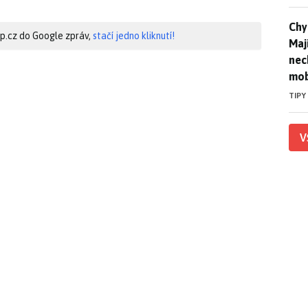
Chyt
Chyt
hip.cz do Google zpráv,
stačí jedno kliknutí!
Maj
nec
mob
TIPY
V