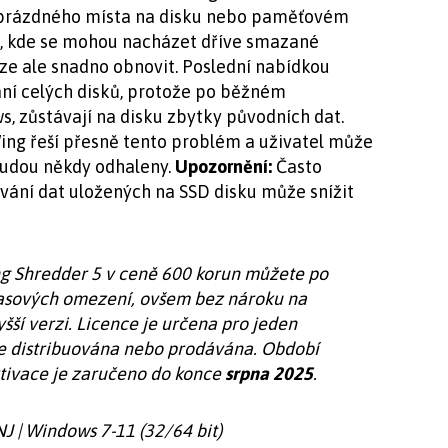
 prázdného místa na disku nebo paměťovém
to, kde se mohou nacházet dříve smazané
e ale snadno obnovit. Poslední nabídkou
ní celých disků, protože po běžném
, zůstávají na disku zbytky původních dat.
ing řeší přesně tento problém a uživatel může
 budou někdy odhaleny.
Upozornění:
Často
ní dat uložených na SSD disku může snížit
ng Shredder 5 v ceně 600 korun můžete po
časových omezení, ovšem bez nároku na
ší verzi. Licence je určena pro jeden
le distribuována nebo prodávána. Období
ktivace je zaručeno do konce
srpna 2025
.
 NJ | Windows 7-11 (32/64 bit)