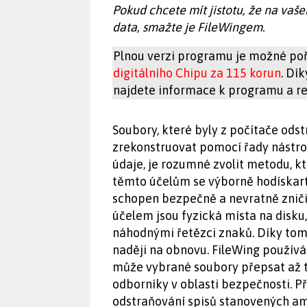
Pokud chcete mít jistotu, že na vašem
data, smažte je FileWingem.
Plnou verzi programu je možné poř
digitálního Chipu za 115 korun
. Dí
najdete informace k programu a reg
Soubory, které byly z počítače ods
zrekonstruovat pomocí řady nástroj
údaje, je rozumné zvolit metodu, kt
těmto účelům se výborně hodískart
schopen bezpečně a nevratně zničit
účelem jsou fyzická místa na disku
náhodnými řetězci znaků. Díky tom
naději na obnovu. FileWing použív
může vybrané soubory přepsat až t
odborníky v oblasti bezpečnosti. Př
odstraňování spisů stanovených am