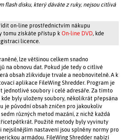
 flash disku, který dáváte z ruky, nejsou citlivá
ídit on-line prostřednictvím nákupu
ky tomu získáte přístup k
On-line DVD
, kde
istraci licence.
traněné, lze většinou celkem snadno
ů na obnovu dat. Pokud jde tedy o citlivé
erá obsah zlikviduje trvale a neobnovitelně. A k
ovací aplikace FileWing Shredder. Program je
 jednotlivé soubory i celé adresáře. Za tímto
, kde byly uloženy soubory, několikrát přepsána
u je původní obsah zničen pro jakoukoliv
á sedm různých metod mazání, z nichž každá
řicetpětkrát. Použité metody byly vyvinuty
i nejsilnějším nastavení jsou splněny normy pro
erickou armádou. FileWing Shredder nabízí