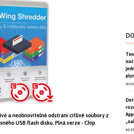
DO
Ten
Ten
noč
jed
ply
NOV
Det
Det
roz
App
vě a neobnovitelně odstraní citlivé soubory z
„na
sného USB flash disku. Plná verze - Chip
BEZ