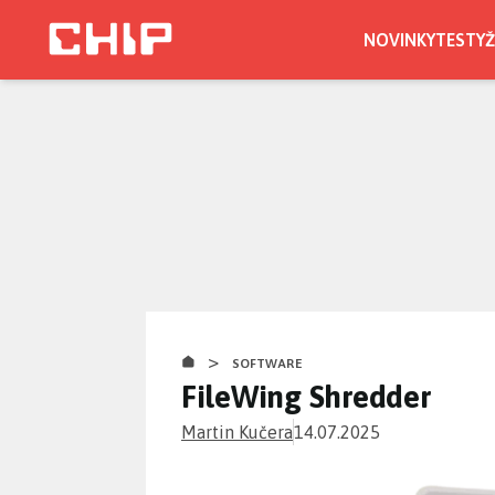
Přejít
k
NOVINKY
TESTY
Ž
hlavnímu
obsahu
>
SOFTWARE
FileWing Shredder
Martin Kučera
14.07.2025