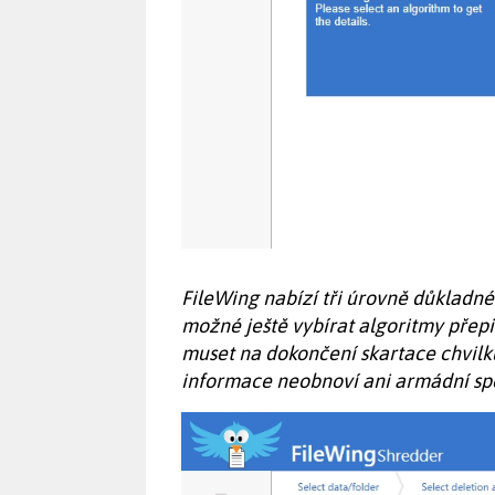
FileWing nabízí tři úrovně důkladn
možné ještě vybírat algoritmy přepis
muset na dokončení skartace chvilku 
informace neobnoví ani armádní spe