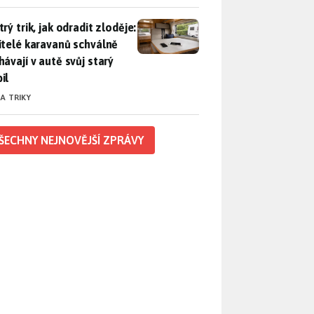
rý trik, jak odradit zloděje: Majitelé karavanů schválně necháv
rý trik, jak odradit zloděje:
itelé karavanů schválně
hávají v autě svůj starý
il
 A TRIKY
ŠECHNY NEJNOVĚJŠÍ ZPRÁVY