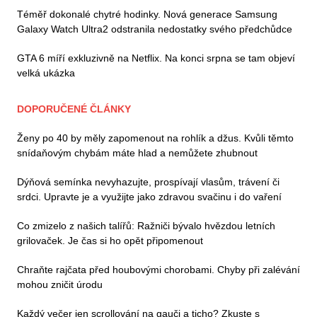
Téměř dokonalé chytré hodinky. Nová generace Samsung
Galaxy Watch Ultra2 odstranila nedostatky svého předchůdce
GTA 6 míří exkluzivně na Netflix. Na konci srpna se tam objeví
velká ukázka
DOPORUČENÉ ČLÁNKY
Ženy po 40 by měly zapomenout na rohlík a džus. Kvůli těmto
snídaňovým chybám máte hlad a nemůžete zhubnout
Dýňová semínka nevyhazujte, prospívají vlasům, trávení či
srdci. Upravte je a využijte jako zdravou svačinu i do vaření
Co zmizelo z našich talířů: Ražniči bývalo hvězdou letních
grilovaček. Je čas si ho opět připomenout
Chraňte rajčata před houbovými chorobami. Chyby při zalévání
mohou zničit úrodu
Každý večer jen scrollování na gauči a ticho? Zkuste s