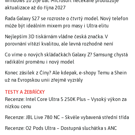
Windows 10 žije dál: Microsoft nečekaně prodlužuje
aktualizace až do října 2027
Řada Galaxy S27 se rozroste o čtvrtý model. Nový telefon
může být ideálním mixem pro masy i Ultra elitu
Nejlepším 3D tiskárnám vládne česká značka. V
porovnání vítězí kvalitou, ale levná rozhodně není
Co víme o nových skládačkách Galaxy Z? Samsung chystá
radikální proměnu i nový model
Konec zásilek z Číny? Ale kdepak, e-shopy Temu a Shein
už na Evropskou unii zřejmě vyzrály
TESTY A ŽEBŘÍČKY
Recenze: Intel Core Ultra 5 250K Plus – Vysoký výkon za
nízkou cenu
Recenze: JBL Live 780 NC – Skvěle vybavená střední třída
Recenze: O2 Pods Ultra – Dostupná sluchátka s ANC