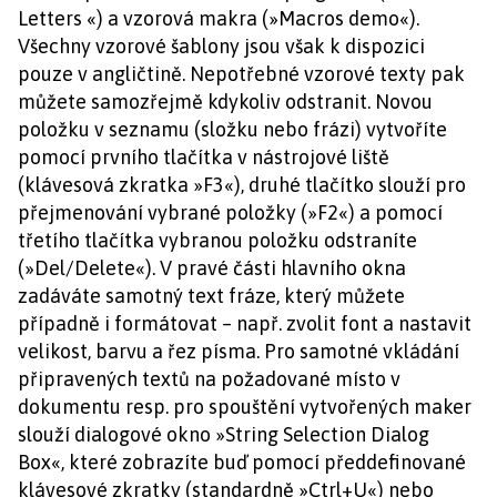
Letters «) a vzorová makra (»Macros demo«).
Všechny vzorové šablony jsou však k dispozici
pouze v angličtině. Nepotřebné vzorové texty pak
můžete samozřejmě kdykoliv odstranit. Novou
položku v seznamu (složku nebo frázi) vytvoříte
pomocí prvního tlačítka v nástrojové liště
(klávesová zkratka »F3«), druhé tlačítko slouží pro
přejmenování vybrané položky (»F2«) a pomocí
třetího tlačítka vybranou položku odstraníte
(»Del/Delete«). V pravé části hlavního okna
zadáváte samotný text fráze, který můžete
případně i formátovat – např. zvolit font a nastavit
velikost, barvu a řez písma. Pro samotné vkládání
připravených textů na požadované místo v
dokumentu resp. pro spouštění vytvořených maker
slouží dialogové okno »String Selection Dialog
Box«, které zobrazíte buď pomocí předdefinované
klávesové zkratky (standardně »Ctrl+U«) nebo