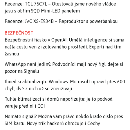
Recenze: TCL 75C7L – Otestovali jsme nového vládce
jasu s obřím SQD Mini-LED panelem
Recenze: JVC XS-E934B – Reproduktor s powerbankou
BEZPEČNOST
Bezpečnostní fiasko v OpenAI: Umělá inteligence si sama
našla cestu ven z izolovaného prostředí. Experti nad tím
žasnou
WhatsApp není jediný. Podvodníci mají nový fígl, dejte si
pozor na Signalu
Ihned si aktualizujte Windows. Microsoft opravil přes 600
chyb, dvě z nich už se zneužívají
Tuhle klimatizaci si domů nepořizujte: je to podvod,
varuje před ní i ČOI
Nemáte signál? Možná vám právě někdo krade číslo přes
SIM kartu. Nový trik hackerů ohrožuje i Čechy