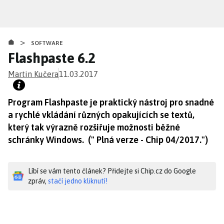
Přejít
k
hlavnímu
>
obsahu
SOFTWARE
Flashpaste 6.2
Martin Kučera
11.03.2017
Program Flashpaste je praktický nástroj pro snadné
a rychlé vkládání různých opakujících se textů,
který tak výrazně rozšiřuje možnosti běžné
schránky Windows. (" Plná verze - Chip 04/2017.")
Líbí se vám tento článek? Přidejte si Chip.cz do Google
zpráv,
stačí jedno kliknutí!