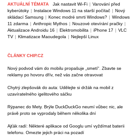
AKTUÁLNÍ TÉMATA
Jak nastavit Wi-Fi
|
Varování před
kyberútoky
|
Instalace Windows 11 na starší počítač
|
Nový
skládací Samsung
|
Konec modré smrti Windows?
|
Windows
11 zdarma
|
Anthropic Mythos
|
Nouzové otevírání pračky
|
Aktualizace Androidu 16
|
Elektromobilita
|
iPhone 17
|
VLC
TV
|
Klimatizace Maoudegola
|
Nejlepší Linux
ČLÁNKY CHIP.CZ
Nový podvod vám do mobilu propašuje „smetí“. Zbavte se
reklamy po hovoru dřív, než vás začne otravovat
Chytrý zlepšovák do auta: Udělejte si držák na mobil z
uzavíratelného igelitového sáčku
Rýpanec do Mety. Brýle DuckDuckGo neumí vůbec nic, ale
právě proto se vyprodaly během několika dní
Ajťák radí: Některé aplikace od Googlu umí vyždímat baterii
telefonu. Omezte jejich práci na pozadí