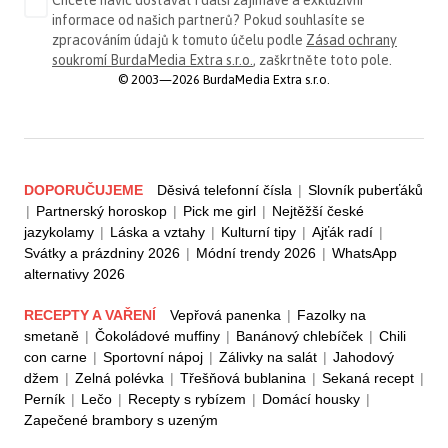
Chcete navíc dostávat i další zajímavé a exkluzivní
informace od našich partnerů? Pokud souhlasíte se
zpracováním údajů k tomuto účelu podle
Zásad ochrany
soukromí BurdaMedia Extra s.r.o.
, zaškrtněte toto pole.
© 2003—2026 BurdaMedia Extra s.r.o.
DOPORUČUJEME
Děsivá telefonní čísla
|
Slovník puberťáků
|
Partnerský horoskop
|
Pick me girl
|
Nejtěžší české
jazykolamy
|
Láska a vztahy
|
Kulturní tipy
|
Ajťák radí
|
Svátky a prázdniny 2026
|
Módní trendy 2026
|
WhatsApp
alternativy 2026
RECEPTY A VAŘENÍ
Vepřová panenka
|
Fazolky na
smetaně
|
Čokoládové muffiny
|
Banánový chlebíček
|
Chili
con carne
|
Sportovní nápoj
|
Zálivky na salát
|
Jahodový
džem
|
Zelná polévka
|
Třešňová bublanina
|
Sekaná recept
|
Perník
|
Lečo
|
Recepty s rybízem
|
Domácí housky
|
Zapečené brambory s uzeným