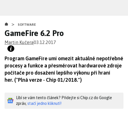
Přejít
k
hlavnímu
>
obsahu
SOFTWARE
GameFire 6.2 Pro
Martin Kučera
03.12.2017
Program GameFire umí omezit aktuálně nepotřebné
procesy a funkce a přesměrovat hardwarové zdroje
počítače pro dosažení lepšího výkonu při hraní
her. ("Plná verze - Chip 01/2018.")
Líbí se vám tento článek? Přidejte si Chip.cz do Google
zpráv,
stačí jedno kliknutí!