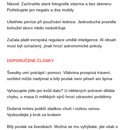
Návod: Zachraňte staré fotografie zdarma a bez skeneru.
Potřebujete jen negativ a dva mobily
Ušetřete peníze při používání lednice. Jednoduchá pravidla
bohužel skoro nikdo nedodržuje
Začala platit evropská regulace umělé inteligence. AI obsah
musí být označený, jinak hrozí astronomické pokuty
DOPORUČENÉ ČLÁNKY
Švestky umí potrápit i pomoci. Vláknina prospívá trávení,
sorbitol může nadýmat a bílý povlak není plíseň ani špína
Vyhazujete jídlo jen kvůli datu? U některých potravin děláte
chybu, u masa či měkkých sýrů hrozí zdravotní problémy
Dušená mrkev potěší sladkou chutí i nízkou cenou.
Vyzkoušejte ji krok za krokem
Bílý povlak na švestkách: Možná se mu vyhýbáte, jde však o