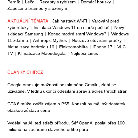
Perník
|
Lečo
|
Recepty s rybízem
|
Domácí housky
|
Zapečené brambory s uzeným
AKTUÁLNÍ TÉMATA
Jak nastavit Wi-Fi
|
Varování před
kyberútoky
|
Instalace Windows 11 na starší počítač
|
Nový
skládací Samsung
|
Konec modré smrti Windows?
|
Windows
11 zdarma
|
Anthropic Mythos
|
Nouzové otevírání pračky
|
Aktualizace Androidu 16
|
Elektromobilita
|
iPhone 17
|
VLC
TV
|
Klimatizace Maoudegola
|
Nejlepší Linux
ČLÁNKY CHIP.CZ
Google omezuje možnosti bezplatného Gmailu, zlobí se
uživatelé. V lednu ukončí odesílání zpráv z adres třetích stran
GTA 6 může zvýšit zájem o PS5. Konzolí by měl být dostatek,
otázkou zůstává cena
Vydělal na AI, teď střeží přírodu. Šéf OpenAI poslal přes 100
milionů na záchranu slavného orlího páru