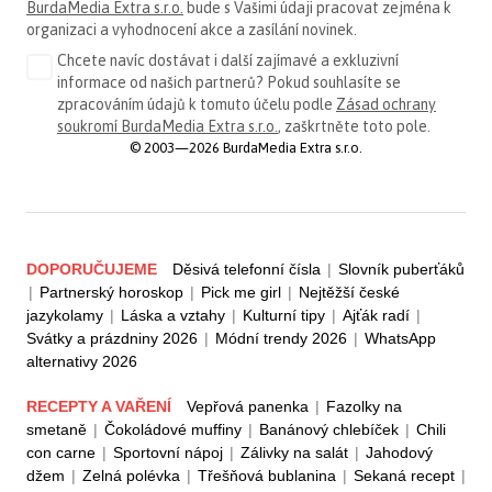
BurdaMedia Extra s.r.o.
bude s Vašimi údaji pracovat zejména k
organizaci a vyhodnocení akce a zasílání novinek.
Chcete navíc dostávat i další zajímavé a exkluzivní
informace od našich partnerů? Pokud souhlasíte se
zpracováním údajů k tomuto účelu podle
Zásad ochrany
soukromí BurdaMedia Extra s.r.o.
, zaškrtněte toto pole.
© 2003—2026 BurdaMedia Extra s.r.o.
DOPORUČUJEME
Děsivá telefonní čísla
|
Slovník puberťáků
|
Partnerský horoskop
|
Pick me girl
|
Nejtěžší české
jazykolamy
|
Láska a vztahy
|
Kulturní tipy
|
Ajťák radí
|
Svátky a prázdniny 2026
|
Módní trendy 2026
|
WhatsApp
alternativy 2026
RECEPTY A VAŘENÍ
Vepřová panenka
|
Fazolky na
smetaně
|
Čokoládové muffiny
|
Banánový chlebíček
|
Chili
con carne
|
Sportovní nápoj
|
Zálivky na salát
|
Jahodový
džem
|
Zelná polévka
|
Třešňová bublanina
|
Sekaná recept
|