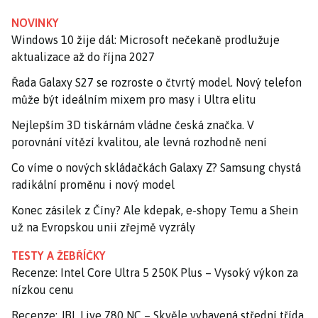
NOVINKY
Windows 10 žije dál: Microsoft nečekaně prodlužuje
aktualizace až do října 2027
Řada Galaxy S27 se rozroste o čtvrtý model. Nový telefon
může být ideálním mixem pro masy i Ultra elitu
Nejlepším 3D tiskárnám vládne česká značka. V
porovnání vítězí kvalitou, ale levná rozhodně není
Co víme o nových skládačkách Galaxy Z? Samsung chystá
radikální proměnu i nový model
Konec zásilek z Číny? Ale kdepak, e-shopy Temu a Shein
už na Evropskou unii zřejmě vyzrály
TESTY A ŽEBŘÍČKY
Recenze: Intel Core Ultra 5 250K Plus – Vysoký výkon za
nízkou cenu
Recenze: JBL Live 780 NC – Skvěle vybavená střední třída