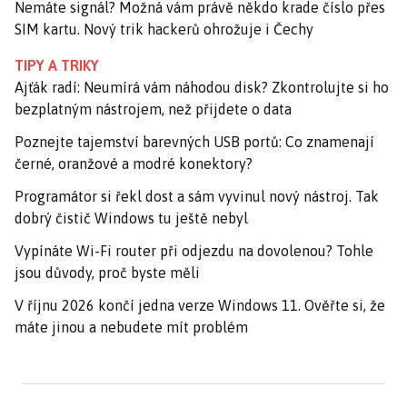
Nemáte signál? Možná vám právě někdo krade číslo přes
SIM kartu. Nový trik hackerů ohrožuje i Čechy
TIPY A TRIKY
Ajťák radí: Neumírá vám náhodou disk? Zkontrolujte si ho
bezplatným nástrojem, než přijdete o data
Poznejte tajemství barevných USB portů: Co znamenají
černé, oranžové a modré konektory?
Programátor si řekl dost a sám vyvinul nový nástroj. Tak
dobrý čistič Windows tu ještě nebyl
Vypínáte Wi-Fi router při odjezdu na dovolenou? Tohle
jsou důvody, proč byste měli
V říjnu 2026 končí jedna verze Windows 11. Ověřte si, že
máte jinou a nebudete mít problém