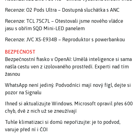
Recenze: O2 Pods Ultra – Dostupná sluchátka s ANC
Recenze: TCL 75C7L – Otestovali jsme nového vládce
jasu s obřím SQD Mini-LED panelem
Recenze: JVC XS-E934B – Reproduktor s powerbankou
BEZPEČNOST
Bezpečnostní fiasko v OpenAI: Umělá inteligence si sama
našla cestu ven z izolovaného prostředí. Experti nad tím
žasnou
WhatsApp není jediný. Podvodníci mají nový fígl, dejte si
pozor na Signalu
Ihned si aktualizujte Windows. Microsoft opravil přes 600
chyb, dvě z nich už se zneužívají
Tuhle klimatizaci si domů nepořizujte: je to podvod,
varuje před ní i ČOI