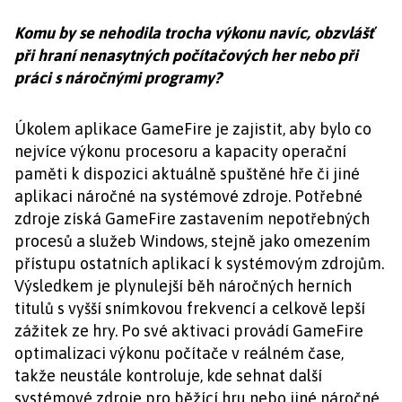
Komu by se nehodila trocha výkonu navíc, obzvlášť
při hraní nenasytných počítačových her nebo při
práci s náročnými programy?
Úkolem aplikace GameFire je zajistit, aby bylo co
nejvíce výkonu procesoru a kapacity operační
paměti k dispozici aktuálně spuštěné hře či jiné
aplikaci náročné na systémové zdroje. Potřebné
zdroje získá GameFire zastavením nepotřebných
procesů a služeb Windows, stejně jako omezením
přístupu ostatních aplikací k systémovým zdrojům.
Výsledkem je plynulejší běh náročných herních
titulů s vyšší snímkovou frekvencí a celkově lepší
zážitek ze hry. Po své aktivaci provádí GameFire
optimalizaci výkonu počítače v reálném čase,
takže neustále kontroluje, kde sehnat další
systémové zdroje pro běžící hru nebo jiné náročné