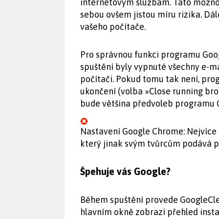
internetovým službám. Tato možnost 
sebou ovšem jistou míru rizika. Dále
vašeho počítače.
Pro správnou funkci programu Goog
spuštění byly vypnuté všechny e-m
počítači. Pokud tomu tak není, pro
ukončení (volba »Close running bro
bude většina předvoleb programu 
Nastavení Google Chrome: Nejvíce 
který jinak svým tvůrcům podává peč
Špehuje vás Google?
Během spuštění provede GoogleClea
hlavním okně zobrazí přehled insta