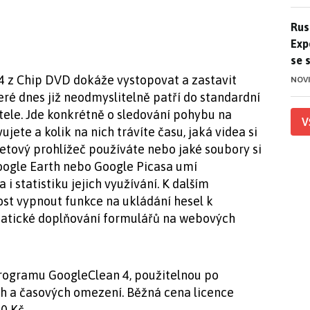
Ruso
Rus
Exp
se 
 z Chip DVD dokáže vystopovat a zastavit
NOV
eré dnes již neodmyslitelně patří do standardní
tele. Jde konkrétně o sledování pohybu na
V
ujete a kolik na nich trávíte času, jaká videa si
etový prohlížeč používáte nebo jaké soubory si
Google Earth nebo Google Picasa umí
i statistiku jejich využívání. K dalším
st vypnout funkce na ukládání hesel k
atické doplňování formulářů na webových
rogramu GoogleClean 4, použitelnou po
ch a časových omezení. Běžná cena licence
0 Kč.