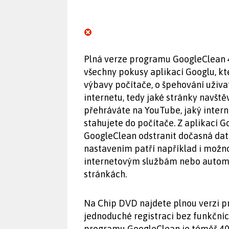
Plná verze programu GoogleClean 4
všechny pokusy aplikací Googlu, kt
výbavy počítače, o špehování uživa
internetu, tedy jaké stránky navštěv
přehráváte na YouTube, jaký intern
stahujete do počítače. Z aplikací 
GoogleClean odstranit dočasná data 
nastavením patří například i možno
internetovým službám nebo autom
stránkách.
Na Chip DVD najdete plnou verzi p
jednoduché registraci bez funkční
programu GoogleClean je téměř 40