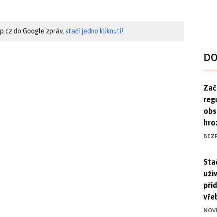
hip.cz do Google zpráv,
stačí jedno kliknutí!
DO
Zač
Zač
reg
obs
hro
BEZ
Stač
Sta
uži
při
vře
NOV