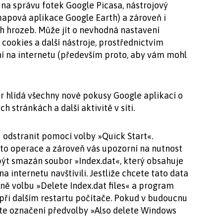
na správu fotek Google Picasa, nástrojový
apová aplikace Google Earth) a zároveň i
 hrozeb. Může jít o nevhodná nastavení
cookies a další nástroje, prostřednictvím
ní na internetu (především proto, aby vám mohl
r hlídá všechny nové pokusy Google aplikací o
 stránkách a další aktivitě v síti.
dstranit pomocí volby »Quick Start«.
éto operace a zároveň vás upozorní na nutnost
být smazán soubor »Index.dat«, který obsahuje
na internetu navštívili. Jestliže chcete tato data
kně volbu »Delete Index.dat files« a program
při dalším restartu počítače. Pokud v budoucnu
šte označení předvolby »Also delete Windows