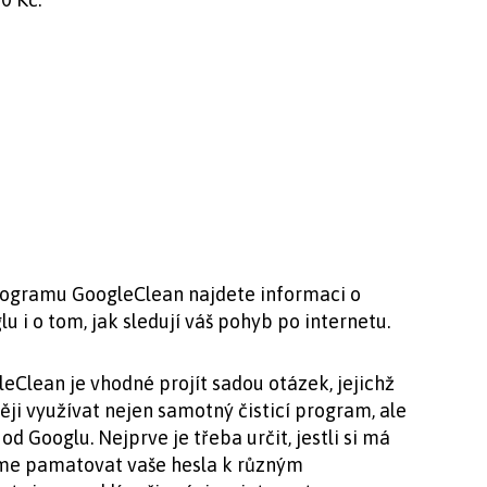
rogramu GoogleClean najdete informaci o
 i o tom, jak sledují váš pohyb po internetu.
Clean je vhodné projít sadou otázek, jejichž
i využívat nejen samotný čisticí program, ale
d Googlu. Nejprve je třeba určit, jestli si má
ome pamatovat vaše hesla k různým