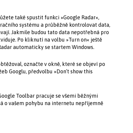
žete také spustit funkci »Google Radar«,
račního systému a průběžně kontrolovat data,
vají. Jakmile budou tato data nepotřebná pro
kviduje. Po kliknutí na volbu »Turn on« ještě
Radar automaticky se startem Windows.
těžoval, označte v okně, které se objeví po
užeb Googlu, předvolbu »Don’t show this
Google Toolbar pracuje se všemi běžnými
vá o vašem pohybu na internetu nepříjemně