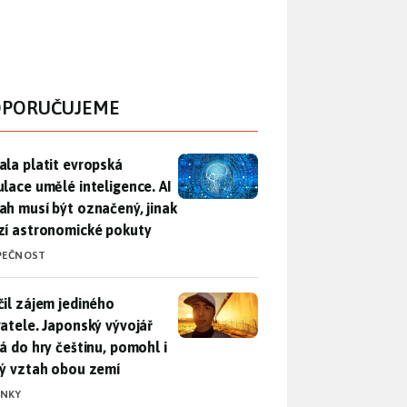
PORUČUJEME
ala platit evropská regulace umělé inteligence. AI obsah musí
ala platit evropská
ulace umělé inteligence. AI
ah musí být označený, jinak
zí astronomické pokuty
PEČNOST
il zájem jediného uživatele. Japonský vývojář přidá do hry češ
čil zájem jediného
vatele. Japonský vývojář
dá do hry češtinu, pomohl i
lý vztah obou zemí
INKY