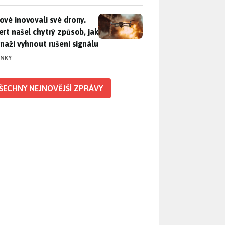
vé inovovali své drony. Expert našel chytrý způsob, jak se sna
ové inovovali své drony.
ert našel chytrý způsob, jak
snaží vyhnout rušení signálu
INKY
ŠECHNY NEJNOVĚJŠÍ ZPRÁVY