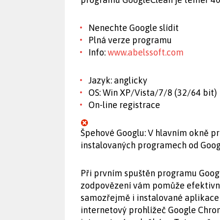
Nenechte Google slídit
Plná verze programu
Info:
www.abelssoft.com
Jazyk: anglicky
OS: Win XP/Vista/7/8 (32/64 bit)
On-line registrace
Špehové Googlu: V hlavním okně p
instalovaných programech od Googlu
Při prvním spuštěn programu Google
zodpovězení vám pomůže efektivněj
samozřejmě i instalované aplikace o
internetový prohlížeč Google Chr