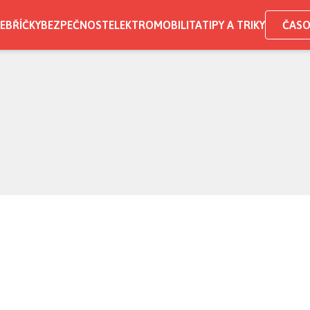
EBŘÍČKY
BEZPEČNOST
ELEKTROMOBILITA
TIPY A TRIKY
ČASO