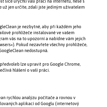
sice urychlí vaši práci na internetu, nese s
 už jen určíte, zdali jste jediným uživatelem
leClean je nezbytné, aby při každém jeho
ailové prohlížeče instalované ve vašem
gram vás na to upozorní a nabídne vám jejich
wsers«). Pokud nezavřete všechny prohlížeče,
GoogleClean nedostupná.
předvoleb lze upravit pro Google Chrome,
livá hlášení o vaší práci.
n rychlou analýzu počítače a rovnou v
lovaných aplikací od Googlu (internetový