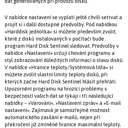
dat generovaných při provozu disku.
V nabídce nastavení se vyplatí ještě chvíli setrvat a
projít si i další dostupné předvolby. Pod nabídkou
»Harddisk jednotka« si můžete především zvolit,
které z disků instalovaných v počítači bude
program Hard Disk Sentinel sledovat. Předvolby v
nabídce »Nastavení« určují chování programu a
styl zobrazování důležitých informací o stavu disků.
V nabídce »Hranice teploty/Systémová lišta« si
můžete zvolit vlastní limity teploty disků, při
kterých začne Hard Disk Sentinel hlásit přehřátí.
Upozornění programu na hrozící problémy s
bezpečností vašich dat se týkají i tři následující
nabídky – »Varování«, »Nastavení zpráv« a »E-mail
nastavení«. Zajímavá je samozřejmě možnost
automatického zasílání e-mailů, nejen při
překročení již zmíněné hranice maximální teploty,