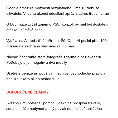
Google omezuje možnosti bezplatného Gmailu, zlobí se
uživatelé. V lednu ukončí odesílání zpráv z adres třetích stran
GTA 6 může zvýšit zájem o PS5. Konzolí by měl být dostatek,
otázkou zůstává cena
Vydělal na AI, teď střeží přírodu. Šéf OpenAI poslal přes 100
milionů na záchranu slavného orlího páru
Návod: Zachraňte staré fotografie zdarma a bez skeneru.
Potřebujete jen negativ a dva mobily
Ušetřete peníze při používání lednice. Jednoduchá pravidla
bohužel skoro nikdo nedodržuje
DOPORUČENÉ ČLÁNKY
Švestky umí potrápit i pomoci. Vláknina prospívá trávení,
sorbitol může nadýmat a bílý povlak není plíseň ani špína