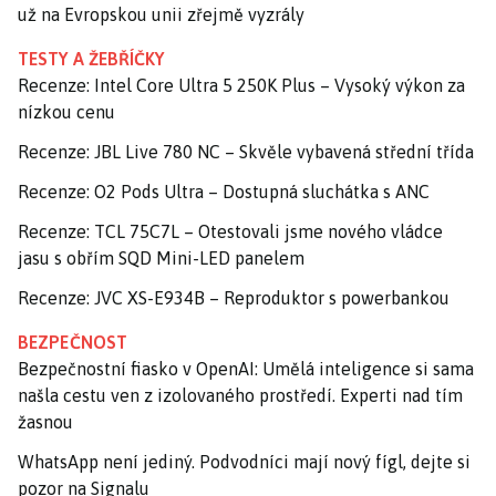
už na Evropskou unii zřejmě vyzrály
TESTY A ŽEBŘÍČKY
Recenze: Intel Core Ultra 5 250K Plus – Vysoký výkon za
nízkou cenu
Recenze: JBL Live 780 NC – Skvěle vybavená střední třída
Recenze: O2 Pods Ultra – Dostupná sluchátka s ANC
Recenze: TCL 75C7L – Otestovali jsme nového vládce
jasu s obřím SQD Mini-LED panelem
Recenze: JVC XS-E934B – Reproduktor s powerbankou
BEZPEČNOST
Bezpečnostní fiasko v OpenAI: Umělá inteligence si sama
našla cestu ven z izolovaného prostředí. Experti nad tím
žasnou
WhatsApp není jediný. Podvodníci mají nový fígl, dejte si
pozor na Signalu