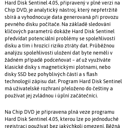
Hard Disk Sentinel 4.05, připravený v plné verzi na
Chip DVD, je analytický nástroj, který nepřetržitě
sbírá a vyhodnocuje data generovaná při provozu
pevného disku počítače. Na základě sledování
klíčových parametrů dokáže Hard Disk Sentinel
předvídat potenciální problémy se spolehlivostí
disku a tím i hrozící riziko ztráty dat. Průběžnou
analýzu spolehlivosti uložení dat byte neměli v
žádném případě podceňovat – ať už využíváte
klasické disky s magnetickými plotnami, nebo
disky SSD bez pohyblivých částí a s flash
technologií zápisu dat. Program Hard Disk Sentinel
má uživatelské rozhraní přeloženo do češtiny a
používat jej zvládnou i úplní začátečníci.
Na Chip DVD je připravena plná veze programu
Hard Disk Sentinel 4.05, kterou lze po jednoduché
registraci používat bez jakýchkoli omezení. Běžná