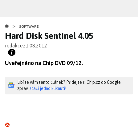
Přejít
k
hlavnímu
>
obsahu
SOFTWARE
Hard Disk Sentinel 4.05
redakce
21.08.2012
Uveřejněno na Chip DVD 09/12.
Líbí se vám tento článek? Přidejte si Chip.cz do Google
zpráv,
stačí jedno kliknutí!