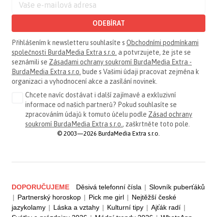
ODEBÍRAT
Přihlášením k newsletteru souhlasíte s
Obchodními podmínkami
společnosti BurdaMedia Extra s.r.o.
a potvrzujete, že jste se
seznámili se
Zásadami ochrany soukromí BurdaMedia Extra -
BurdaMedia Extra s.r.o.
bude s Vašimi údaji pracovat zejména k
organizaci a vyhodnocení akce a zasílání novinek.
Chcete navíc dostávat i další zajímavé a exkluzivní
informace od našich partnerů? Pokud souhlasíte se
zpracováním údajů k tomuto účelu podle
Zásad ochrany
soukromí BurdaMedia Extra s.r.o.
, zaškrtněte toto pole.
© 2003—2026 BurdaMedia Extra s.r.o.
DOPORUČUJEME
Děsivá telefonní čísla
|
Slovník puberťáků
|
Partnerský horoskop
|
Pick me girl
|
Nejtěžší české
jazykolamy
|
Láska a vztahy
|
Kulturní tipy
|
Ajťák radí
|