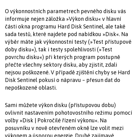
O výkonnostních parametrech pevného disku vás
informuje nejen záložka »Výkon disku« v hlavní
části okna programu Hard Disk Sentinel, ale také
sada testů, které najdete pod nabídkou »Disk«. Na
výběr máte jak výkonnostní testy (»Test přístupové
doby disku«), tak i testy spolehlivosti (»Test
povrchu disku«) při kterých program postupně
přečte všechny sektory disku, aby zjistit, zdali
nejsou poškozené. V případě zjištění chyby se Hard
Disk Sentinel pokusí o nápravu – přesun dat do
nepoškozené oblasti.
Sami můžete výkon disku (přístupovou dobu)
ovlivnit nastavením pohotovostního režimu pomocí
volby »Disk | Pokročilé řízení výkonu«. Na
posuvníku v nově otevřeném okně lze volit mezi
výkonem a úsporou energie. Druhé zajímavé