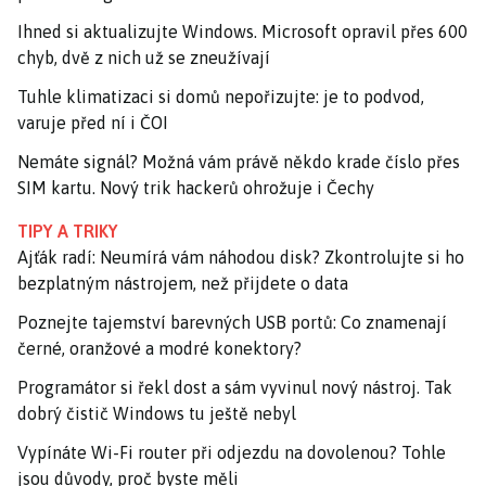
Ihned si aktualizujte Windows. Microsoft opravil přes 600
chyb, dvě z nich už se zneužívají
Tuhle klimatizaci si domů nepořizujte: je to podvod,
varuje před ní i ČOI
Nemáte signál? Možná vám právě někdo krade číslo přes
SIM kartu. Nový trik hackerů ohrožuje i Čechy
TIPY A TRIKY
Ajťák radí: Neumírá vám náhodou disk? Zkontrolujte si ho
bezplatným nástrojem, než přijdete o data
Poznejte tajemství barevných USB portů: Co znamenají
černé, oranžové a modré konektory?
Programátor si řekl dost a sám vyvinul nový nástroj. Tak
dobrý čistič Windows tu ještě nebyl
Vypínáte Wi-Fi router při odjezdu na dovolenou? Tohle
jsou důvody, proč byste měli