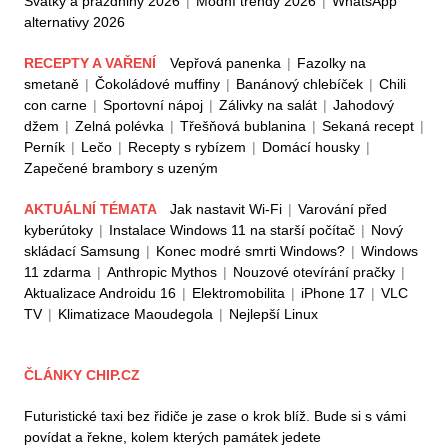
Svátky a prázdniny 2026
|
Módní trendy 2026
|
WhatsApp
alternativy 2026
RECEPTY A VAŘENÍ
Vepřová panenka
|
Fazolky na
smetaně
|
Čokoládové muffiny
|
Banánový chlebíček
|
Chili
con carne
|
Sportovní nápoj
|
Zálivky na salát
|
Jahodový
džem
|
Zelná polévka
|
Třešňová bublanina
|
Sekaná recept
|
Perník
|
Lečo
|
Recepty s rybízem
|
Domácí housky
|
Zapečené brambory s uzeným
AKTUÁLNÍ TÉMATA
Jak nastavit Wi-Fi
|
Varování před
kyberútoky
|
Instalace Windows 11 na starší počítač
|
Nový
skládací Samsung
|
Konec modré smrti Windows?
|
Windows
11 zdarma
|
Anthropic Mythos
|
Nouzové otevírání pračky
|
Aktualizace Androidu 16
|
Elektromobilita
|
iPhone 17
|
VLC
TV
|
Klimatizace Maoudegola
|
Nejlepší Linux
ČLÁNKY CHIP.CZ
Futuristické taxi bez řidiče je zase o krok blíž. Bude si s vámi
povídat a řekne, kolem kterých památek jedete