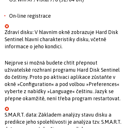
On-line registrace
Zdraví disku: V hlavním okně zobrazuje Hard Disk
Sentinel hlavní charakteristiky disku, včetně
informace o jeho kondici.
Nejprve si možná budete chtít přepnout
uživatelské rozhraní programu Hard Disk Sentinel
do češtiny. Proto po aktivaci aplikace zůstaňte v
okně »Configuration« a pod volbou »Preferences«
vyberte z nabídky »Language« češtinu. Jazyk se
přepne okamžitě, není třeba program restartovat.
S.M.A.R.T. data: Základem analýzy stavu disku a
predikce jeho spolehlivosti je analýza tzv. S.M.A.R.T.