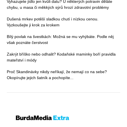
Vyhazujete jídlo jen kvůli datu? U některých potravin děláte
chybu, u masa či měkkých sýrů hrozí zdravotní problémy
Dušená mrkev potěší sladkou chutí i nízkou cenou.
Vyzkoušejte ji krok za krokem
Bílý povlak na švestkách: Možná se mu vyhýbáte. Podle něj
však poznáte čerstvost
Zakrýt bříško nebo odhalit? Kodaňské maminky boří pravidla
mateřství i módy
Proč Skandinávky nikdy neříkají, že nemají co na sebe?
Okopírujte jejich šatník a pochopíte...