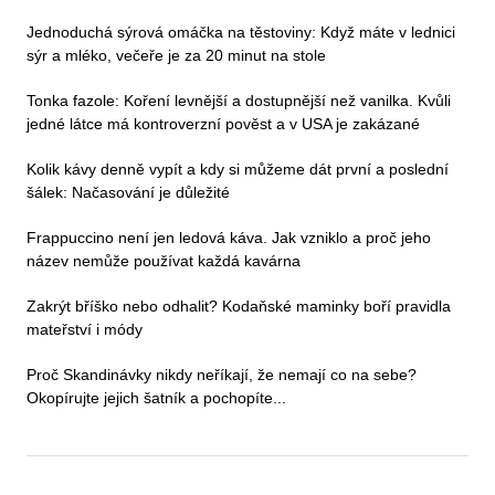
Jednoduchá sýrová omáčka na těstoviny: Když máte v lednici
sýr a mléko, večeře je za 20 minut na stole
Tonka fazole: Koření levnější a dostupnější než vanilka. Kvůli
jedné látce má kontroverzní pověst a v USA je zakázané
Kolik kávy denně vypít a kdy si můžeme dát první a poslední
šálek: Načasování je důležité
Frappuccino není jen ledová káva. Jak vzniklo a proč jeho
název nemůže používat každá kavárna
Zakrýt bříško nebo odhalit? Kodaňské maminky boří pravidla
mateřství i módy
Proč Skandinávky nikdy neříkají, že nemají co na sebe?
Okopírujte jejich šatník a pochopíte...