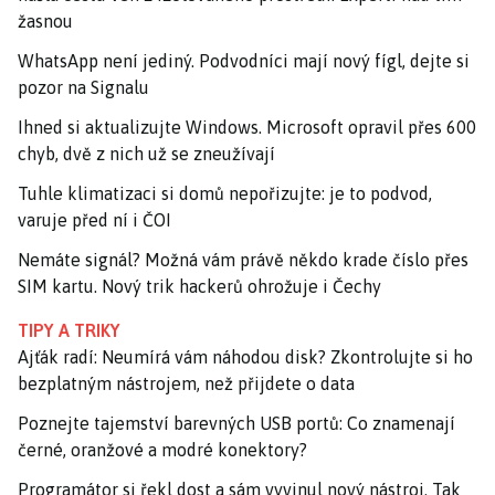
žasnou
WhatsApp není jediný. Podvodníci mají nový fígl, dejte si
pozor na Signalu
Ihned si aktualizujte Windows. Microsoft opravil přes 600
chyb, dvě z nich už se zneužívají
Tuhle klimatizaci si domů nepořizujte: je to podvod,
varuje před ní i ČOI
Nemáte signál? Možná vám právě někdo krade číslo přes
SIM kartu. Nový trik hackerů ohrožuje i Čechy
TIPY A TRIKY
Ajťák radí: Neumírá vám náhodou disk? Zkontrolujte si ho
bezplatným nástrojem, než přijdete o data
Poznejte tajemství barevných USB portů: Co znamenají
černé, oranžové a modré konektory?
Programátor si řekl dost a sám vyvinul nový nástroj. Tak