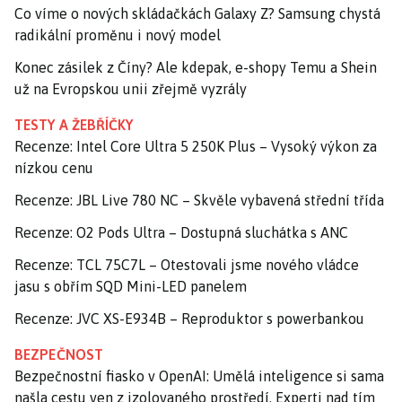
Co víme o nových skládačkách Galaxy Z? Samsung chystá
radikální proměnu i nový model
Konec zásilek z Číny? Ale kdepak, e-shopy Temu a Shein
už na Evropskou unii zřejmě vyzrály
TESTY A ŽEBŘÍČKY
Recenze: Intel Core Ultra 5 250K Plus – Vysoký výkon za
nízkou cenu
Recenze: JBL Live 780 NC – Skvěle vybavená střední třída
Recenze: O2 Pods Ultra – Dostupná sluchátka s ANC
Recenze: TCL 75C7L – Otestovali jsme nového vládce
jasu s obřím SQD Mini-LED panelem
Recenze: JVC XS-E934B – Reproduktor s powerbankou
BEZPEČNOST
Bezpečnostní fiasko v OpenAI: Umělá inteligence si sama
našla cestu ven z izolovaného prostředí. Experti nad tím