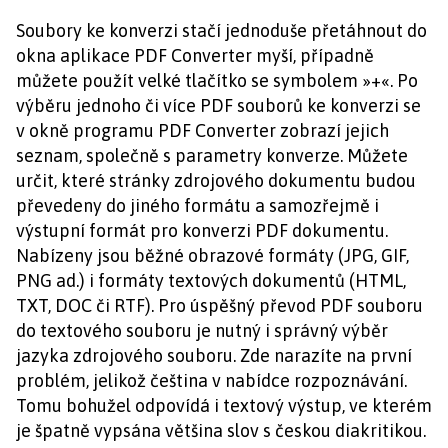
Soubory ke konverzi stačí jednoduše přetáhnout do
okna aplikace PDF Converter myší, případně
můžete použít velké tlačítko se symbolem »+«. Po
výběru jednoho či více PDF souborů ke konverzi se
v okně programu PDF Converter zobrazí jejich
seznam, společně s parametry konverze. Můžete
určit, které stránky zdrojového dokumentu budou
převedeny do jiného formátu a samozřejmě i
výstupní formát pro konverzi PDF dokumentu.
Nabízeny jsou běžné obrazové formáty (JPG, GIF,
PNG ad.) i formáty textových dokumentů (HTML,
TXT, DOC či RTF). Pro úspěšný převod PDF souboru
do textového souboru je nutný i správný výběr
jazyka zdrojového souboru. Zde narazíte na první
problém, jelikož čeština v nabídce rozpoznávání.
Tomu bohužel odpovídá i textový výstup, ve kterém
je špatně vypsána většina slov s českou diakritikou.