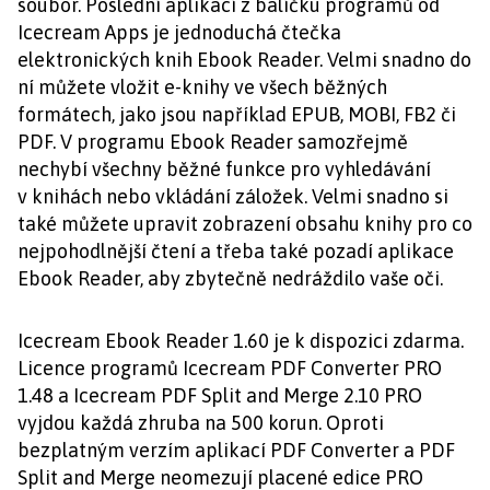
soubor. Poslední aplikací z balíčku programů od
Icecream Apps je jednoduchá čtečka
elektronických knih Ebook Reader. Velmi snadno do
ní můžete vložit e-knihy ve všech běžných
formátech, jako jsou například EPUB, MOBI, FB2 či
PDF. V programu Ebook Reader samozřejmě
nechybí všechny běžné funkce pro vyhledávání
v knihách nebo vkládání záložek. Velmi snadno si
také můžete upravit zobrazení obsahu knihy pro co
nejpohodlnější čtení a třeba také pozadí aplikace
Ebook Reader, aby zbytečně nedráždilo vaše oči.
Icecream Ebook Reader 1.60 je k dispozici zdarma.
Licence programů Icecream PDF Converter PRO
1.48 a Icecream PDF Split and Merge 2.10 PRO
vyjdou každá zhruba na 500 korun. Oproti
bezplatným verzím aplikací PDF Converter a PDF
Split and Merge neomezují placené edice PRO