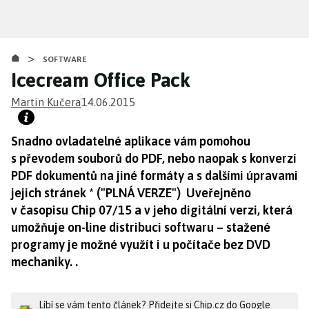
Přejít
k
hlavnímu
>
obsahu
SOFTWARE
Icecream Office Pack
Martin Kučera
14.06.2015
Snadno ovladatelné aplikace vám pomohou
s převodem souborů do PDF, nebo naopak s konverzí
PDF dokumentů na jiné formáty a s dalšími úpravami
jejich stránek * ("PLNÁ VERZE") Uveřejněno
v časopisu Chip 07/15 a v jeho digitální verzi, která
umožňuje on-line distribuci softwaru – stažené
programy je možné využít i u počítače bez DVD
mechaniky. .
Líbí se vám tento článek? Přidejte si Chip.cz do Google