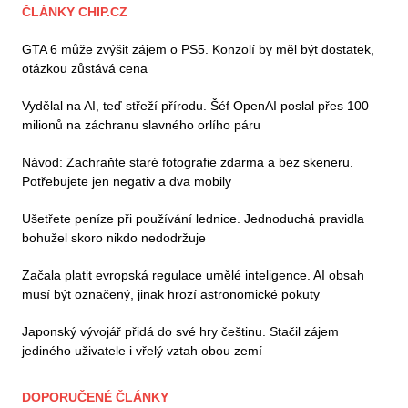
ČLÁNKY CHIP.CZ
GTA 6 může zvýšit zájem o PS5. Konzolí by měl být dostatek,
otázkou zůstává cena
Vydělal na AI, teď střeží přírodu. Šéf OpenAI poslal přes 100
milionů na záchranu slavného orlího páru
Návod: Zachraňte staré fotografie zdarma a bez skeneru.
Potřebujete jen negativ a dva mobily
Ušetřete peníze při používání lednice. Jednoduchá pravidla
bohužel skoro nikdo nedodržuje
Začala platit evropská regulace umělé inteligence. AI obsah
musí být označený, jinak hrozí astronomické pokuty
Japonský vývojář přidá do své hry češtinu. Stačil zájem
jediného uživatele i vřelý vztah obou zemí
DOPORUČENÉ ČLÁNKY