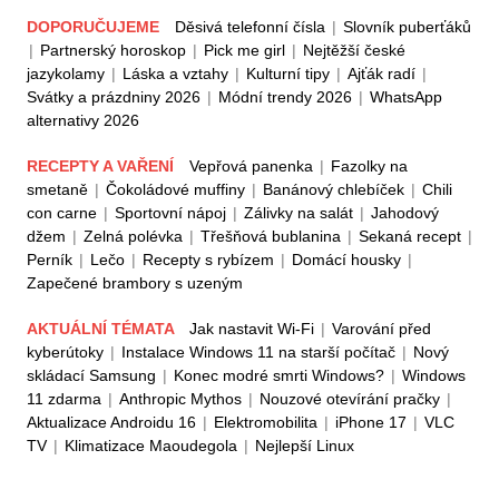
DOPORUČUJEME
Děsivá telefonní čísla
|
Slovník puberťáků
|
Partnerský horoskop
|
Pick me girl
|
Nejtěžší české
jazykolamy
|
Láska a vztahy
|
Kulturní tipy
|
Ajťák radí
|
Svátky a prázdniny 2026
|
Módní trendy 2026
|
WhatsApp
alternativy 2026
RECEPTY A VAŘENÍ
Vepřová panenka
|
Fazolky na
smetaně
|
Čokoládové muffiny
|
Banánový chlebíček
|
Chili
con carne
|
Sportovní nápoj
|
Zálivky na salát
|
Jahodový
džem
|
Zelná polévka
|
Třešňová bublanina
|
Sekaná recept
|
Perník
|
Lečo
|
Recepty s rybízem
|
Domácí housky
|
Zapečené brambory s uzeným
AKTUÁLNÍ TÉMATA
Jak nastavit Wi-Fi
|
Varování před
kyberútoky
|
Instalace Windows 11 na starší počítač
|
Nový
skládací Samsung
|
Konec modré smrti Windows?
|
Windows
11 zdarma
|
Anthropic Mythos
|
Nouzové otevírání pračky
|
Aktualizace Androidu 16
|
Elektromobilita
|
iPhone 17
|
VLC
TV
|
Klimatizace Maoudegola
|
Nejlepší Linux