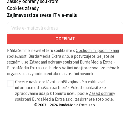
Zásady ochrany soukromí
Cookies zásady
Zajímavosti ze světa IT v e-mailu
ODEBÍRAT
Přihlášením k newsletteru souhlasíte s
Obchodními podmínkami
společnosti BurdaMedia Extra s.r.o.
a potvrzujete, že jste se
seznámili se
Zásadami ochrany soukromí BurdaMedia Extra -
BurdaMedia Extra s.r.o.
bude s Vašimi údaji pracovat zejména k
organizaci a vyhodnocení akce a zasílání novinek.
Chcete navíc dostávat i další zajímavé a exkluzivní
informace od našich partnerů? Pokud souhlasíte se
zpracováním údajů k tomuto účelu podle
Zásad ochrany
soukromí BurdaMedia Extra s.r.o.
, zaškrtněte toto pole.
© 2003—2026 BurdaMedia Extra s.r.o.