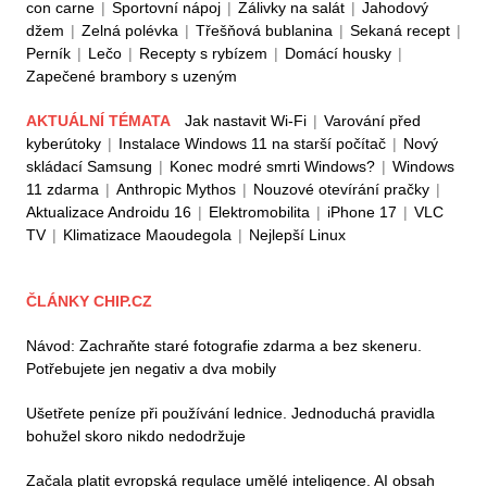
con carne
|
Sportovní nápoj
|
Zálivky na salát
|
Jahodový
džem
|
Zelná polévka
|
Třešňová bublanina
|
Sekaná recept
|
Perník
|
Lečo
|
Recepty s rybízem
|
Domácí housky
|
Zapečené brambory s uzeným
AKTUÁLNÍ TÉMATA
Jak nastavit Wi-Fi
|
Varování před
kyberútoky
|
Instalace Windows 11 na starší počítač
|
Nový
skládací Samsung
|
Konec modré smrti Windows?
|
Windows
11 zdarma
|
Anthropic Mythos
|
Nouzové otevírání pračky
|
Aktualizace Androidu 16
|
Elektromobilita
|
iPhone 17
|
VLC
TV
|
Klimatizace Maoudegola
|
Nejlepší Linux
ČLÁNKY CHIP.CZ
Návod: Zachraňte staré fotografie zdarma a bez skeneru.
Potřebujete jen negativ a dva mobily
Ušetřete peníze při používání lednice. Jednoduchá pravidla
bohužel skoro nikdo nedodržuje
Začala platit evropská regulace umělé inteligence. AI obsah