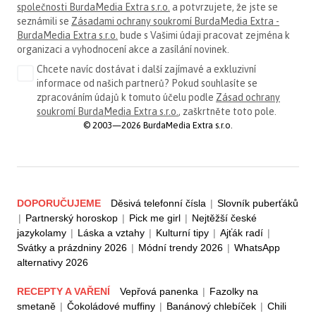
společnosti BurdaMedia Extra s.r.o.
a potvrzujete, že jste se
seznámili se
Zásadami ochrany soukromí BurdaMedia Extra -
BurdaMedia Extra s.r.o.
bude s Vašimi údaji pracovat zejména k
organizaci a vyhodnocení akce a zasílání novinek.
Chcete navíc dostávat i další zajímavé a exkluzivní
informace od našich partnerů? Pokud souhlasíte se
zpracováním údajů k tomuto účelu podle
Zásad ochrany
soukromí BurdaMedia Extra s.r.o.
, zaškrtněte toto pole.
© 2003—2026 BurdaMedia Extra s.r.o.
DOPORUČUJEME
Děsivá telefonní čísla
|
Slovník puberťáků
|
Partnerský horoskop
|
Pick me girl
|
Nejtěžší české
jazykolamy
|
Láska a vztahy
|
Kulturní tipy
|
Ajťák radí
|
Svátky a prázdniny 2026
|
Módní trendy 2026
|
WhatsApp
alternativy 2026
RECEPTY A VAŘENÍ
Vepřová panenka
|
Fazolky na
smetaně
|
Čokoládové muffiny
|
Banánový chlebíček
|
Chili