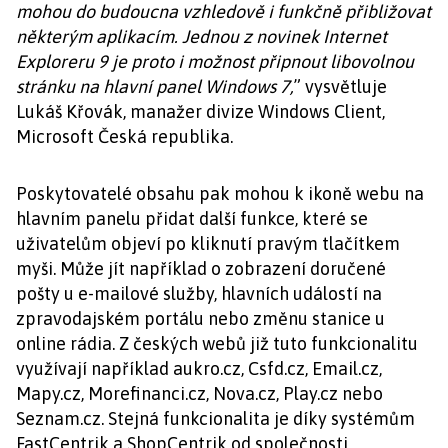
mohou do budoucna vzhledově i funkčně přibližovat
některým aplikacím. Jednou z novinek Internet
Exploreru 9 je proto i možnost připnout libovolnou
stránku na hlavní panel Windows 7,
” vysvětluje
Lukáš Křovák, manažer divize Windows Client,
Microsoft Česká republika.
Poskytovatelé obsahu pak mohou k ikoně webu na
hlavním panelu přidat další funkce, které se
uživatelům objeví po kliknutí pravým tlačítkem
myši. Může jít například o zobrazení doručené
pošty u e-mailové služby, hlavních událostí na
zpravodajském portálu nebo změnu stanice u
online rádia. Z českých webů již tuto funkcionalitu
využívají například aukro.cz, Csfd.cz, Email.cz,
Mapy.cz, Morefinanci.cz, Nova.cz, Play.cz nebo
Seznam.cz. Stejná funkcionalita je díky systémům
FastCentrik a ShopCentrik od společnosti