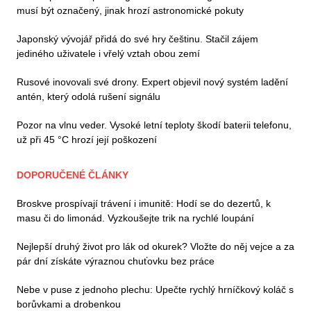
musí být označený, jinak hrozí astronomické pokuty
Japonský vývojář přidá do své hry češtinu. Stačil zájem
jediného uživatele i vřelý vztah obou zemí
Rusové inovovali své drony. Expert objevil nový systém ladění
antén, který odolá rušení signálu
Pozor na vlnu veder. Vysoké letní teploty škodí baterii telefonu,
už při 45 °C hrozí její poškození
DOPORUČENÉ ČLÁNKY
Broskve prospívají trávení i imunitě: Hodí se do dezertů, k
masu či do limonád. Vyzkoušejte trik na rychlé loupání
Nejlepší druhý život pro lák od okurek? Vložte do něj vejce a za
pár dní získáte výraznou chuťovku bez práce
Nebe v puse z jednoho plechu: Upečte rychlý hrníčkový koláč s
borůvkami a drobenkou