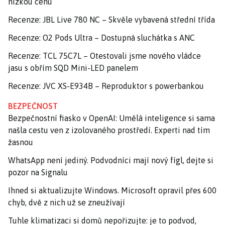
nízkou cenu
Recenze: JBL Live 780 NC – Skvěle vybavená střední třída
Recenze: O2 Pods Ultra – Dostupná sluchátka s ANC
Recenze: TCL 75C7L – Otestovali jsme nového vládce
jasu s obřím SQD Mini-LED panelem
Recenze: JVC XS-E934B – Reproduktor s powerbankou
BEZPEČNOST
Bezpečnostní fiasko v OpenAI: Umělá inteligence si sama
našla cestu ven z izolovaného prostředí. Experti nad tím
žasnou
WhatsApp není jediný. Podvodníci mají nový fígl, dejte si
pozor na Signalu
Ihned si aktualizujte Windows. Microsoft opravil přes 600
chyb, dvě z nich už se zneužívají
Tuhle klimatizaci si domů nepořizujte: je to podvod,