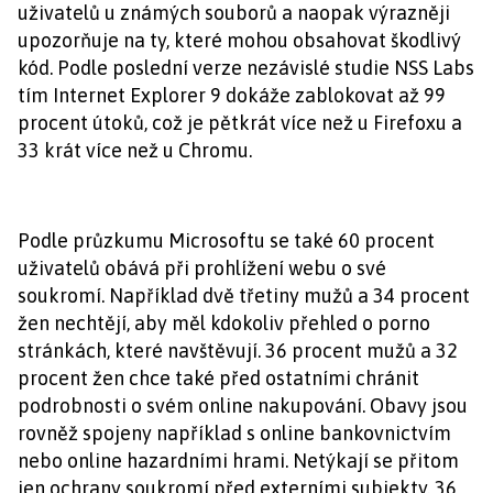
uživatelů u známých souborů a naopak výrazněji
upozorňuje na ty, které mohou obsahovat škodlivý
kód. Podle poslední verze nezávislé studie NSS Labs
tím Internet Explorer 9 dokáže zablokovat až 99
procent útoků, což je pětkrát více než u Firefoxu a
33 krát více než u Chromu.
Podle průzkumu Microsoftu se také 60 procent
uživatelů obává při prohlížení webu o své
soukromí. Například dvě třetiny mužů a 34 procent
žen nechtějí, aby měl kdokoliv přehled o porno
stránkách, které navštěvují. 36 procent mužů a 32
procent žen chce také před ostatními chránit
podrobnosti o svém online nakupování. Obavy jsou
rovněž spojeny například s online bankovnictvím
nebo online hazardními hrami. Netýkají se přitom
jen ochrany soukromí před externími subjekty. 36