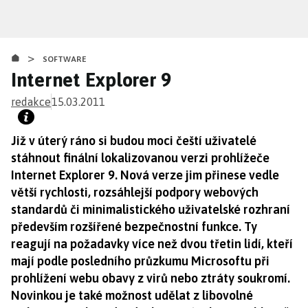
Přejít
k
hlavnímu
>
obsahu
SOFTWARE
Internet Explorer 9
redakce
15.03.2011
Již v úterý ráno si budou moci čeští uživatelé
stáhnout finální lokalizovanou verzi prohlížeče
Internet Explorer 9. Nová verze jim přinese vedle
větší rychlosti, rozsáhlejší podpory webových
standardů či minimalistického uživatelské rozhraní
především rozšířené bezpečnostní funkce. Ty
reagují na požadavky více než dvou třetin lidí, kteří
mají podle posledního průzkumu Microsoftu při
prohlížení webu obavy z virů nebo ztráty soukromí.
Novinkou je také možnost udělat z libovolné