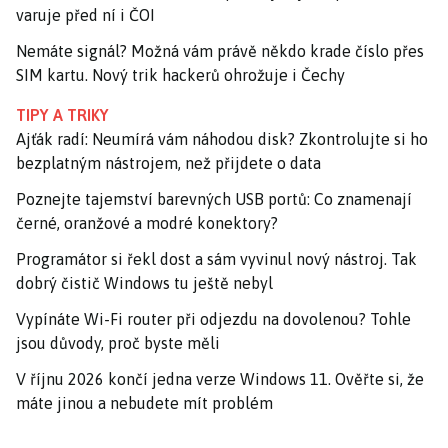
varuje před ní i ČOI
Nemáte signál? Možná vám právě někdo krade číslo přes
SIM kartu. Nový trik hackerů ohrožuje i Čechy
TIPY A TRIKY
Ajťák radí: Neumírá vám náhodou disk? Zkontrolujte si ho
bezplatným nástrojem, než přijdete o data
Poznejte tajemství barevných USB portů: Co znamenají
černé, oranžové a modré konektory?
Programátor si řekl dost a sám vyvinul nový nástroj. Tak
dobrý čistič Windows tu ještě nebyl
Vypínáte Wi-Fi router při odjezdu na dovolenou? Tohle
jsou důvody, proč byste měli
V říjnu 2026 končí jedna verze Windows 11. Ověřte si, že
máte jinou a nebudete mít problém