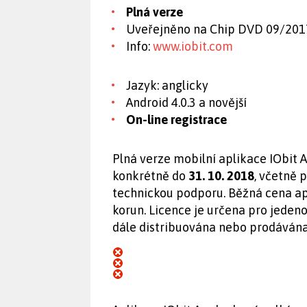
Plná verze
Uveřejněno na Chip DVD 09/201
Info:
www.iobit.com
Jazyk: anglicky
Android 4.0.3 a novější
On-line registrace
Plná verze mobilní aplikace IObit 
konkrétně do
31. 10. 2018
, včetně 
technickou podporu. Běžná cena ap
korun. Licence je určena pro jeden
dále distribuována nebo prodávána