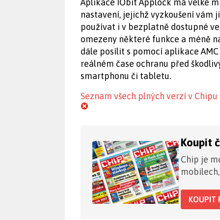
Aplikace IObit Applock má velké mn
nastavení, jejichž vyzkoušení vám j
používat i v bezplatně dostupné ve
omezeny některé funkce a méně nas
dále posílit s pomocí aplikace AMC 
reálném čase ochranu před škodliv
smartphonu či tabletu.
Seznam všech plných verzí v Chipu
Koupit 
Chip je mo
mobilech,
KOUPIT 