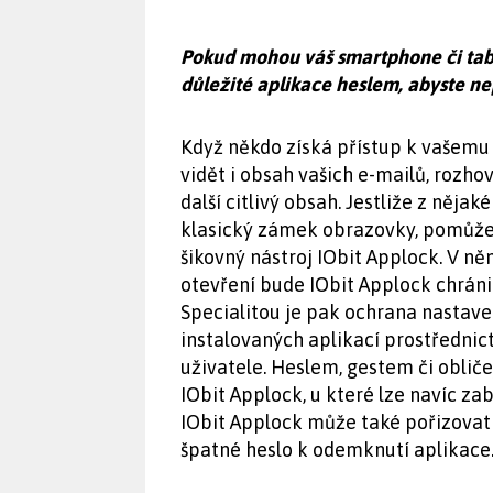
Pokud mohou váš smartphone či table
důležité aplikace heslem, abyste nep
Když někdo získá přístup k vašemu 
vidět i obsah vašich e-mailů, rozho
další citlivý obsah. Jestliže z ně
klasický zámek obrazovky, pomůže
šikovný nástroj IObit Applock. V ně
otevření bude IObit Applock chrán
Specialitou je pak ochrana nastave
instalovaných aplikací prostředni
uživatele. Heslem, gestem či oblič
IObit Applock, u které lze navíc za
IObit Applock může také pořizovat 
špatné heslo k odemknutí aplikace