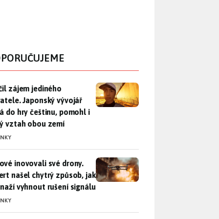
PORUČUJEME
il zájem jediného uživatele. Japonský vývojář přidá do hry češ
čil zájem jediného
vatele. Japonský vývojář
dá do hry češtinu, pomohl i
lý vztah obou zemí
INKY
vé inovovali své drony. Expert našel chytrý způsob, jak se sna
ové inovovali své drony.
ert našel chytrý způsob, jak
snaží vyhnout rušení signálu
INKY