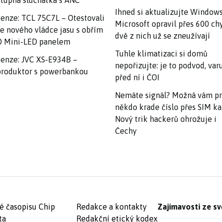
tupná sluchátka s ANC
Ihned si aktualizujte Windows
enze: TCL 75C7L – Otestovali
Microsoft opravil přes 600 ch
e nového vládce jasu s obřím
dvě z nich už se zneužívají
 Mini-LED panelem
Tuhle klimatizaci si domů
enze: JVC XS-E934B –
nepořizujte: je to podvod, var
roduktor s powerbankou
před ní i ČOI
Nemáte signál? Možná vám p
někdo krade číslo přes SIM ka
Nový trik hackerů ohrožuje i
Čechy
é časopisu Chip
Redakce a kontakty
Zajímavosti ze sv
ta
Redakční etický kodex