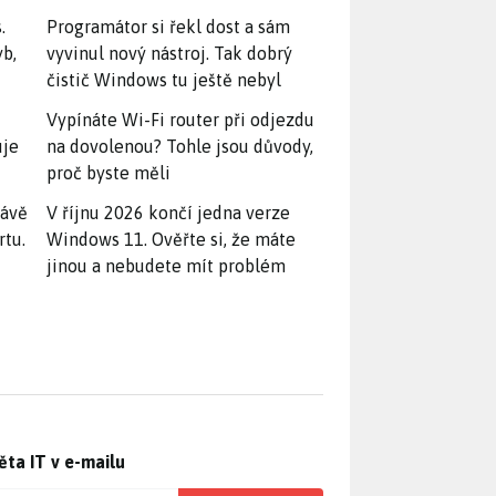
.
Programátor si řekl dost a sám
yb,
vyvinul nový nástroj. Tak dobrý
čistič Windows tu ještě nebyl
Vypínáte Wi-Fi router při odjezdu
uje
na dovolenou? Tohle jsou důvody,
proč byste měli
rávě
V říjnu 2026 končí jedna verze
rtu.
Windows 11. Ověřte si, že máte
jinou a nebudete mít problém
ěta IT v e-mailu