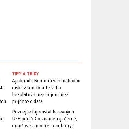
TIPY A TRIKY
:
Ajťák radí: Neumírá vám náhodou
šla
disk? Zkontrolujte si ho
bezplatným nástrojem, než
snou
přijdete o data
Poznejte tajemství barevných
te
USB portů: Co znamenají černé,
oranžové a modré konektory?