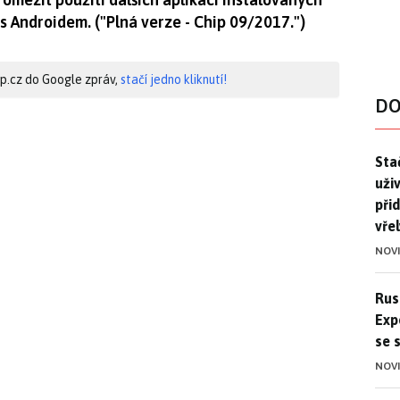
 Androidem. ("Plná verze - Chip 09/2017.")
hip.cz do Google zpráv,
stačí jedno kliknutí!
DO
Stač
Sta
uži
při
vře
NOV
Ruso
Rus
Exp
se 
NOV