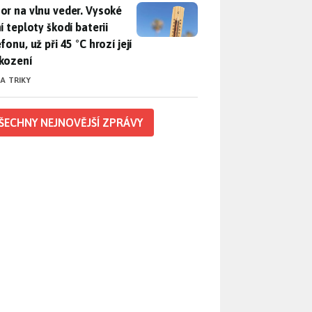
r na vlnu veder. Vysoké letní teploty škodí baterii telefonu, už
or na vlnu veder. Vysoké
í teploty škodí baterii
fonu, už při 45 °C hrozí její
kození
 A TRIKY
ŠECHNY NEJNOVĚJŠÍ ZPRÁVY