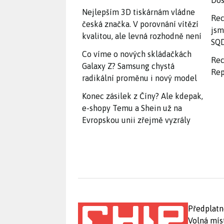
Dos
Nejlepším 3D tiskárnám vládne
Rec
česká značka. V porovnání vítězí
jsm
kvalitou, ale levná rozhodně není
SQD
Co víme o nových skládačkách
Rec
Galaxy Z? Samsung chystá
Rep
radikální proměnu i nový model
Konec zásilek z Číny? Ale kdepak,
e-shopy Temu a Shein už na
Evropskou unii zřejmě vyzrály
Předplatn
Volná mís