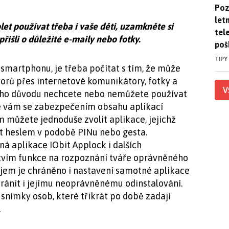
Pozo
Poz
letn
t používat třeba i vaše děti, uzamkněte si
tele
řišli o důležité e-maily nebo fotky.
poš
TIPY
smartphonu, je třeba počítat s tím, že může
vorů přes internetové komunikátory, fotky a
V
jakého důvodu nechcete nebo nemůžete používat
 vám se zabezpečením obsahu aplikací
m můžete jednoduše zvolit aplikace, jejichž
it heslem v podobě PINu nebo gesta.
ná aplikace IObit Applock i dalších
ctvím funkce na rozpoznání tváře oprávněného
ejem je chráněno i nastavení samotné aplikace
bránit i jejímu neoprávněnému odinstalování.
snímky osob, které třikrát po době zadají
.