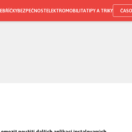
EBŘÍČKY
BEZPEČNOST
ELEKTROMOBILITA
TIPY A TRIKY
ČASO
 omezit použití dalších aplikací instalovaných