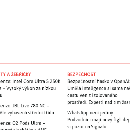
TY A ŽEBŘÍČKY
BEZPEČNOST
enze: Intel Core Ultra 5 250K
Bezpečnostní fiasko v OpenAI
s – Vysoký výkon za nízkou
Umělá inteligence si sama na
nu
cestu ven z izolovaného
prostředí. Experti nad tím ža
enze: JBL Live 780 NC –
ěle vybavená střední třída
WhatsApp není jediný.
Podvodníci mají nový fígl, dej
enze: O2 Pods Ultra –
si pozor na Signalu