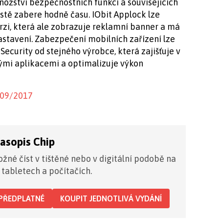
ožství bezpečnostních funkcí a souvisejících
istě zabere hodně času. IObit Applock lze
rzi, která ale zobrazuje reklamní banner a má
tavení. Zabezpečení mobilních zařízení lze
Security od stejného výrobce, která zajišťuje v
ými aplikacemi a optimalizuje výkon
 09/2017
časopis Chip
žné číst v tištěné nebo v digitální podobě na
 tabletech a počítačích.
PŘEDPLATNÉ
KOUPIT JEDNOTLIVÁ VYDÁNÍ