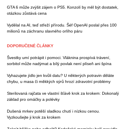
GTA 6 může zvýšit zájem o PS5. Konzolí by měl být dostatek,
otázkou zůstává cena
Vydělal na AI, teď střeží přírodu. Šéf OpenAI poslal přes 100
milionů na záchranu slavného orlího páru
DOPORUČENÉ ČLÁNKY
Švestky umí potrápit i pomoci. Vláknina prospívá trávení,
sorbitol může nadýmat a bílý povlak není plíseň ani špína
Vyhazujete jídlo jen kvůli datu? U některých potravin děláte
chybu, u masa či měkkých sýrů hrozí zdravotní problémy
Sterilovaná rajčata ve vlastní šťávě krok za krokem: Dokonalý
základ pro omáčky a polévky
Dušená mrkev potěší sladkou chutí i nízkou cenou.
Vyzkoušejte ji krok za krokem