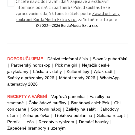
Chcete navíc dostávat i další zajímavé a exkluzivní
informace od našich partnerů? Pokud souhlasíte se
zpracováním údajů k tomuto účelu podle
Zásad ochrany
soukromí BurdaMedia Extra s.r.o.
, zaškrtněte toto pole.
© 2003—2026 BurdaMedia Extra s.r.o.
DOPORUČUJEME
Děsivá telefonní čísla
|
Slovník puberťáků
|
Partnerský horoskop
|
Pick me girl
|
Nejtěžší české
jazykolamy
|
Láska a vztahy
|
Kulturní tipy
|
Ajťák radí
|
Svátky a prázdniny 2026
|
Módní trendy 2026
|
WhatsApp
alternativy 2026
RECEPTY A VAŘENÍ
Vepřová panenka
|
Fazolky na
smetaně
|
Čokoládové muffiny
|
Banánový chlebíček
|
Chili
con carne
|
Sportovní nápoj
|
Zálivky na salát
|
Jahodový
džem
|
Zelná polévka
|
Třešňová bublanina
|
Sekaná recept
|
Perník
|
Lečo
|
Recepty s rybízem
|
Domácí housky
|
Zapečené brambory s uzeným