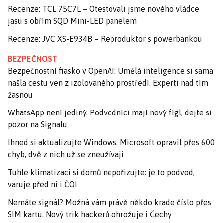
Recenze: TCL 75C7L – Otestovali jsme nového vládce
jasu s obřím SQD Mini-LED panelem
Recenze: JVC XS-E934B – Reproduktor s powerbankou
BEZPEČNOST
Bezpečnostní fiasko v OpenAI: Umělá inteligence si sama
našla cestu ven z izolovaného prostředí. Experti nad tím
žasnou
WhatsApp není jediný. Podvodníci mají nový fígl, dejte si
pozor na Signalu
Ihned si aktualizujte Windows. Microsoft opravil přes 600
chyb, dvě z nich už se zneužívají
Tuhle klimatizaci si domů nepořizujte: je to podvod,
varuje před ní i ČOI
Nemáte signál? Možná vám právě někdo krade číslo přes
SIM kartu. Nový trik hackerů ohrožuje i Čechy