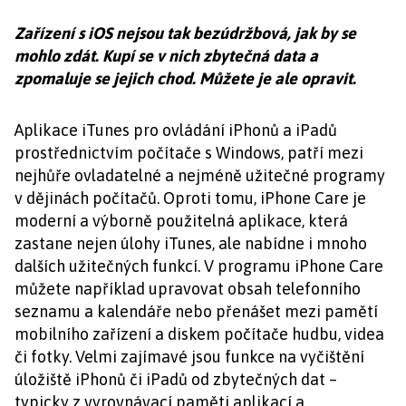
Zařízení s iOS nejsou tak bezúdržbová, jak by se
mohlo zdát. Kupí se v nich zbytečná data a
zpomaluje se jejich chod. Můžete je ale opravit.
Aplikace iTunes pro ovládání iPhonů a iPadů
prostřednictvím počítače s Windows, patří mezi
nejhůře ovladatelné a nejméně užitečné programy
v dějinách počítačů. Oproti tomu, iPhone Care je
moderní a výborně použitelná aplikace, která
zastane nejen úlohy iTunes, ale nabídne i mnoho
dalších užitečných funkcí. V programu iPhone Care
můžete například upravovat obsah telefonního
seznamu a kalendáře nebo přenášet mezi pamětí
mobilního zařízení a diskem počítače hudbu, videa
či fotky. Velmi zajímavé jsou funkce na vyčištění
úložiště iPhonů či iPadů od zbytečných dat –
typicky z vyrovnávací paměti aplikací a