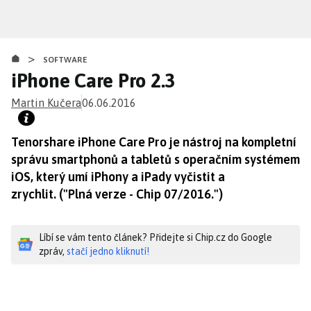
Přejít
k
hlavnímu
>
obsahu
SOFTWARE
iPhone Care Pro 2.3
Martin Kučera
06.06.2016
Tenorshare iPhone Care Pro je nástroj na kompletní
správu smartphonů a tabletů s operačním systémem
iOS, který umí iPhony a iPady vyčistit a
zrychlit. ("Plná verze - Chip 07/2016.")
Líbí se vám tento článek? Přidejte si Chip.cz do Google
zpráv,
stačí jedno kliknutí!