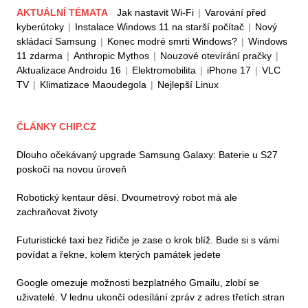
AKTUÁLNÍ TÉMATA
Jak nastavit Wi-Fi
|
Varování před
kyberútoky
|
Instalace Windows 11 na starší počítač
|
Nový
skládací Samsung
|
Konec modré smrti Windows?
|
Windows
11 zdarma
|
Anthropic Mythos
|
Nouzové otevírání pračky
|
Aktualizace Androidu 16
|
Elektromobilita
|
iPhone 17
|
VLC
TV
|
Klimatizace Maoudegola
|
Nejlepší Linux
ČLÁNKY CHIP.CZ
Dlouho očekávaný upgrade Samsung Galaxy: Baterie u S27
poskočí na novou úroveň
Robotický kentaur děsí. Dvoumetrový robot má ale
zachraňovat životy
Futuristické taxi bez řidiče je zase o krok blíž. Bude si s vámi
povídat a řekne, kolem kterých památek jedete
Google omezuje možnosti bezplatného Gmailu, zlobí se
uživatelé. V lednu ukončí odesílání zpráv z adres třetích stran