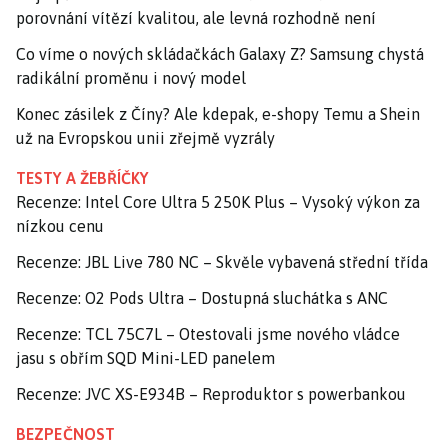
porovnání vítězí kvalitou, ale levná rozhodně není
Co víme o nových skládačkách Galaxy Z? Samsung chystá
radikální proměnu i nový model
Konec zásilek z Číny? Ale kdepak, e-shopy Temu a Shein
už na Evropskou unii zřejmě vyzrály
TESTY A ŽEBŘÍČKY
Recenze: Intel Core Ultra 5 250K Plus – Vysoký výkon za
nízkou cenu
Recenze: JBL Live 780 NC – Skvěle vybavená střední třída
Recenze: O2 Pods Ultra – Dostupná sluchátka s ANC
Recenze: TCL 75C7L – Otestovali jsme nového vládce
jasu s obřím SQD Mini-LED panelem
Recenze: JVC XS-E934B – Reproduktor s powerbankou
BEZPEČNOST