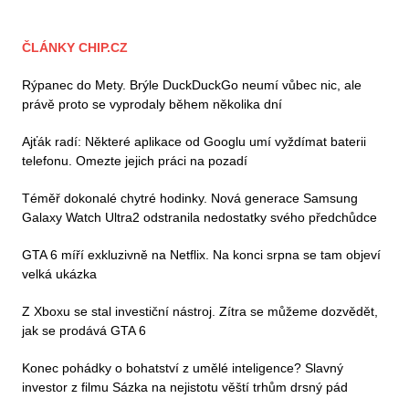
ČLÁNKY CHIP.CZ
Rýpanec do Mety. Brýle DuckDuckGo neumí vůbec nic, ale
právě proto se vyprodaly během několika dní
Ajťák radí: Některé aplikace od Googlu umí vyždímat baterii
telefonu. Omezte jejich práci na pozadí
Téměř dokonalé chytré hodinky. Nová generace Samsung
Galaxy Watch Ultra2 odstranila nedostatky svého předchůdce
GTA 6 míří exkluzivně na Netflix. Na konci srpna se tam objeví
velká ukázka
Z Xboxu se stal investiční nástroj. Zítra se můžeme dozvědět,
jak se prodává GTA 6
Konec pohádky o bohatství z umělé inteligence? Slavný
investor z filmu Sázka na nejistotu věští trhům drsný pád