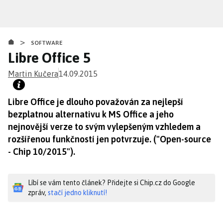
Přejít
k
hlavnímu
>
obsahu
SOFTWARE
Libre Office 5
Martin Kučera
14.09.2015
Libre Office je dlouho považován za nejlepší
bezplatnou alternativu k MS Office a jeho
nejnovější verze to svým vylepšeným vzhledem a
rozšířenou funkčností jen potvrzuje. ("Open-source
- Chip 10/2015").
Líbí se vám tento článek? Přidejte si Chip.cz do Google
zpráv,
stačí jedno kliknutí!