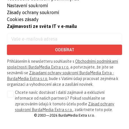
Nastavení soukromí
Zásady ochrany soukromí
Cookies zásady
Zajímavosti ze světa IT v e-mailu
ODEBÍRAT
Přihlášením k newsletteru souhlasíte s
Obchodními podmínkami
společnosti BurdaMedia Extra s.r.o.
a potvrzujete, že jste se
seznámili se
Zásadami ochrany soukromí BurdaMedia Extra -
BurdaMedia Extra s.r.o.
bude s Vašimi údaji pracovat zejména k
organizaci a vyhodnocení akce a zasílání novinek.
Chcete navíc dostávat i další zajímavé a exkluzivní
informace od našich partnerů? Pokud souhlasíte se
zpracováním údajů k tomuto účelu podle
Zásad ochrany
soukromí BurdaMedia Extra s.r.o.
, zaškrtněte toto pole.
© 2003—2026 BurdaMedia Extra s.r.o.