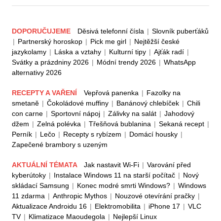
DOPORUČUJEME
Děsivá telefonní čísla
|
Slovník puberťáků
|
Partnerský horoskop
|
Pick me girl
|
Nejtěžší české
jazykolamy
|
Láska a vztahy
|
Kulturní tipy
|
Ajťák radí
|
Svátky a prázdniny 2026
|
Módní trendy 2026
|
WhatsApp
alternativy 2026
RECEPTY A VAŘENÍ
Vepřová panenka
|
Fazolky na
smetaně
|
Čokoládové muffiny
|
Banánový chlebíček
|
Chili
con carne
|
Sportovní nápoj
|
Zálivky na salát
|
Jahodový
džem
|
Zelná polévka
|
Třešňová bublanina
|
Sekaná recept
|
Perník
|
Lečo
|
Recepty s rybízem
|
Domácí housky
|
Zapečené brambory s uzeným
AKTUÁLNÍ TÉMATA
Jak nastavit Wi-Fi
|
Varování před
kyberútoky
|
Instalace Windows 11 na starší počítač
|
Nový
skládací Samsung
|
Konec modré smrti Windows?
|
Windows
11 zdarma
|
Anthropic Mythos
|
Nouzové otevírání pračky
|
Aktualizace Androidu 16
|
Elektromobilita
|
iPhone 17
|
VLC
TV
|
Klimatizace Maoudegola
|
Nejlepší Linux