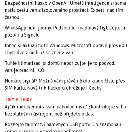
Bezpečnostní fiasko v OpenAI: Umělá inteligence si sama
našla cestu ven z izolovaného prostředí. Experti nad tím
žasnou
WhatsApp není jediný. Podvodníci mají nový fígl, dejte si
pozor na Signalu
Ihned si aktualizujte Windows. Microsoft opravil přes 600
chyb, dvě z nich už se zneužívají
Tuhle klimatizaci si domů nepořizujte: je to podvod,
varuje před ní i ČOI
Nemáte signál? Možná vám právě někdo krade číslo přes
SIM kartu. Nový trik hackerů ohrožuje i Čechy
TIPY A TRIKY
Ajťák radí: Neumírá vám náhodou disk? Zkontrolujte si ho
bezplatným nástrojem, než přijdete o data
Poznejte tajemství barevných USB portů: Co znamenají
černé, oranžové a modré konektory?