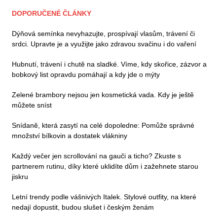
DOPORUČENÉ ČLÁNKY
Dýňová semínka nevyhazujte, prospívají vlasům, trávení či
srdci. Upravte je a využijte jako zdravou svačinu i do vaření
Hubnutí, trávení i chutě na sladké. Víme, kdy skořice, zázvor a
bobkový list opravdu pomáhají a kdy jde o mýty
Zelené brambory nejsou jen kosmetická vada. Kdy je ještě
můžete sníst
Snídaně, která zasytí na celé dopoledne: Pomůže správné
množství bílkovin a dostatek vlákniny
Každý večer jen scrollování na gauči a ticho? Zkuste s
partnerem rutinu, díky které uklidíte dům i zažehnete starou
jiskru
Letní trendy podle vášnivých Italek. Stylové outfity, na které
nedají dopustit, budou slušet i českým ženám