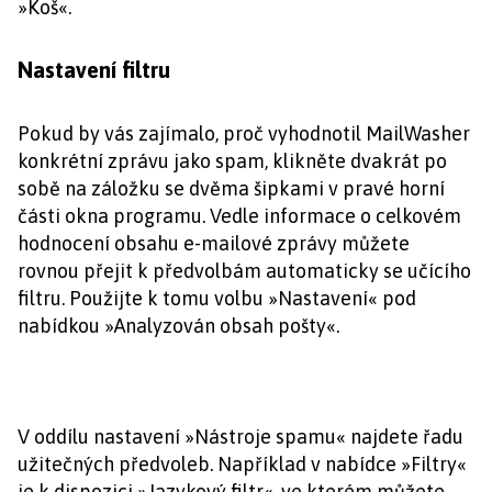
»Koš«.
Nastavení filtru
Pokud by vás zajímalo, proč vyhodnotil MailWasher
konkrétní zprávu jako spam, klikněte dvakrát po
sobě na záložku se dvěma šipkami v pravé horní
části okna programu. Vedle informace o celkovém
hodnocení obsahu e-mailové zprávy můžete
rovnou přejit k předvolbám automaticky se učícího
filtru. Použijte k tomu volbu »Nastavení« pod
nabídkou »Analyzován obsah pošty«.
V oddílu nastavení »Nástroje spamu« najdete řadu
užitečných předvoleb. Například v nabídce »Filtry«
je k dispozici »Jazykový filtr«, ve kterém můžete