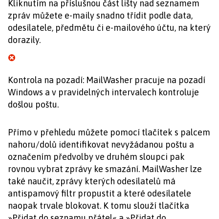
Kliknutím na příslušnou část lišty nad seznamem
zpráv můžete e-maily snadno třídit podle data,
odesílatele, předmětu či e-mailového účtu, na který
dorazily.
Kontrola na pozadí: MailWasher pracuje na pozadí
Windows a v pravidelných intervalech kontroluje
došlou poštu.
Přímo v přehledu můžete pomocí tlačítek s palcem
nahoru/dolů identifikovat nevyžádanou poštu a
označením předvolby ve druhém sloupci pak
rovnou vybrat zprávy ke smazání. MailWasher lze
také naučit, zprávy kterých odesílatelů má
antispamový filtr propustit a které odesílatele
naopak trvale blokovat. K tomu slouží tlačítka
»Přidat do seznamu přátel« a »Přidat do