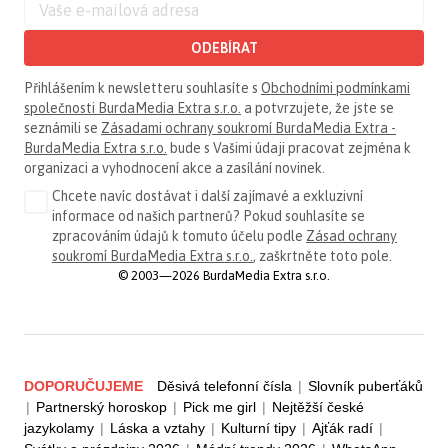
ODEBÍRAT
Přihlášením k newsletteru souhlasíte s
Obchodními podmínkami
společnosti BurdaMedia Extra s.r.o.
a potvrzujete, že jste se
seznámili se
Zásadami ochrany soukromí BurdaMedia Extra -
BurdaMedia Extra s.r.o.
bude s Vašimi údaji pracovat zejména k
organizaci a vyhodnocení akce a zasílání novinek.
Chcete navíc dostávat i další zajímavé a exkluzivní
informace od našich partnerů? Pokud souhlasíte se
zpracováním údajů k tomuto účelu podle
Zásad ochrany
soukromí BurdaMedia Extra s.r.o.
, zaškrtněte toto pole.
© 2003—2026 BurdaMedia Extra s.r.o.
DOPORUČUJEME
Děsivá telefonní čísla
|
Slovník puberťáků
|
Partnerský horoskop
|
Pick me girl
|
Nejtěžší české
jazykolamy
|
Láska a vztahy
|
Kulturní tipy
|
Ajťák radí
|