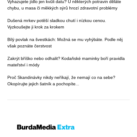
Vyhazujete jídlo jen kvůli datu? U některých potravin děláte
chybu, u masa či měkkých sýrů hrozí zdravotní problémy
Dušená mrkev potěší sladkou chutí i nízkou cenou.
Vyzkoušejte ji krok za krokem
Bílý povlak na švestkách: Možná se mu vyhýbáte. Podle něj
však poznáte čerstvost
Zakrýt bříško nebo odhalit? Kodaňské maminky boří pravidla
mateřství i módy
Proč Skandinávky nikdy neříkají, že nemají co na sebe?
Okopírujte jejich šatník a pochopíte...