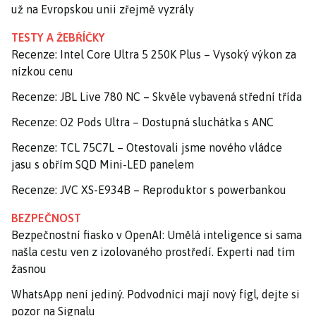
už na Evropskou unii zřejmě vyzrály
TESTY A ŽEBŘÍČKY
Recenze: Intel Core Ultra 5 250K Plus – Vysoký výkon za
nízkou cenu
Recenze: JBL Live 780 NC – Skvěle vybavená střední třída
Recenze: O2 Pods Ultra – Dostupná sluchátka s ANC
Recenze: TCL 75C7L – Otestovali jsme nového vládce
jasu s obřím SQD Mini-LED panelem
Recenze: JVC XS-E934B – Reproduktor s powerbankou
BEZPEČNOST
Bezpečnostní fiasko v OpenAI: Umělá inteligence si sama
našla cestu ven z izolovaného prostředí. Experti nad tím
žasnou
WhatsApp není jediný. Podvodníci mají nový fígl, dejte si
pozor na Signalu