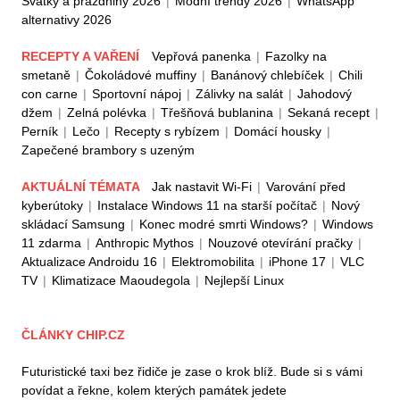
Svátky a prázdniny 2026
|
Módní trendy 2026
|
WhatsApp
alternativy 2026
RECEPTY A VAŘENÍ
Vepřová panenka
|
Fazolky na
smetaně
|
Čokoládové muffiny
|
Banánový chlebíček
|
Chili
con carne
|
Sportovní nápoj
|
Zálivky na salát
|
Jahodový
džem
|
Zelná polévka
|
Třešňová bublanina
|
Sekaná recept
|
Perník
|
Lečo
|
Recepty s rybízem
|
Domácí housky
|
Zapečené brambory s uzeným
AKTUÁLNÍ TÉMATA
Jak nastavit Wi-Fi
|
Varování před
kyberútoky
|
Instalace Windows 11 na starší počítač
|
Nový
skládací Samsung
|
Konec modré smrti Windows?
|
Windows
11 zdarma
|
Anthropic Mythos
|
Nouzové otevírání pračky
|
Aktualizace Androidu 16
|
Elektromobilita
|
iPhone 17
|
VLC
TV
|
Klimatizace Maoudegola
|
Nejlepší Linux
ČLÁNKY CHIP.CZ
Futuristické taxi bez řidiče je zase o krok blíž. Bude si s vámi
povídat a řekne, kolem kterých památek jedete