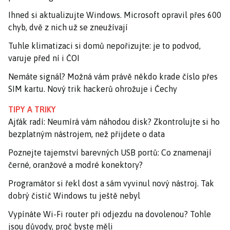
Ihned si aktualizujte Windows. Microsoft opravil přes 600
chyb, dvě z nich už se zneužívají
Tuhle klimatizaci si domů nepořizujte: je to podvod,
varuje před ní i ČOI
Nemáte signál? Možná vám právě někdo krade číslo přes
SIM kartu. Nový trik hackerů ohrožuje i Čechy
TIPY A TRIKY
Ajťák radí: Neumírá vám náhodou disk? Zkontrolujte si ho
bezplatným nástrojem, než přijdete o data
Poznejte tajemství barevných USB portů: Co znamenají
černé, oranžové a modré konektory?
Programátor si řekl dost a sám vyvinul nový nástroj. Tak
dobrý čistič Windows tu ještě nebyl
Vypínáte Wi-Fi router při odjezdu na dovolenou? Tohle
jsou důvody, proč byste měli