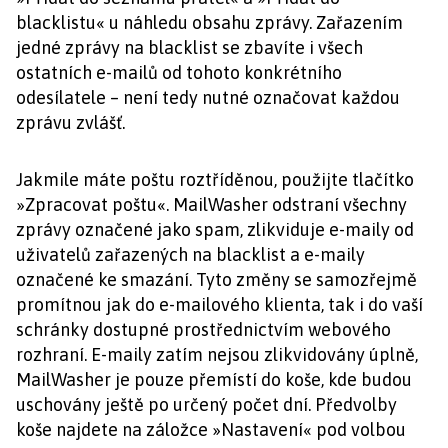
blacklistu« u náhledu obsahu zprávy. Zařazením
jedné zprávy na blacklist se zbavíte i všech
ostatních e-mailů od tohoto konkrétního
odesílatele – není tedy nutné označovat každou
zprávu zvlášť.
Jakmile máte poštu roztříděnou, použijte tlačítko
»Zpracovat poštu«. MailWasher odstraní všechny
zprávy označené jako spam, zlikviduje e-maily od
uživatelů zařazených na blacklist a e-maily
označené ke smazání. Tyto změny se samozřejmě
promítnou jak do e-mailového klienta, tak i do vaší
schránky dostupné prostřednictvím webového
rozhraní. E-maily zatím nejsou zlikvidovány úplně,
MailWasher je pouze přemístí do koše, kde budou
uschovány ještě po určený počet dní. Předvolby
koše najdete na záložce »Nastavení« pod volbou