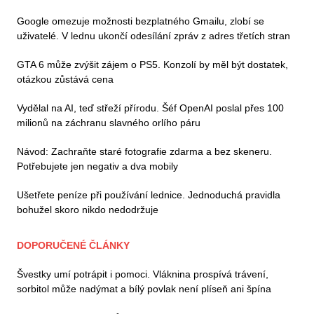
Google omezuje možnosti bezplatného Gmailu, zlobí se
uživatelé. V lednu ukončí odesílání zpráv z adres třetích stran
GTA 6 může zvýšit zájem o PS5. Konzolí by měl být dostatek,
otázkou zůstává cena
Vydělal na AI, teď střeží přírodu. Šéf OpenAI poslal přes 100
milionů na záchranu slavného orlího páru
Návod: Zachraňte staré fotografie zdarma a bez skeneru.
Potřebujete jen negativ a dva mobily
Ušetřete peníze při používání lednice. Jednoduchá pravidla
bohužel skoro nikdo nedodržuje
DOPORUČENÉ ČLÁNKY
Švestky umí potrápit i pomoci. Vláknina prospívá trávení,
sorbitol může nadýmat a bílý povlak není plíseň ani špína