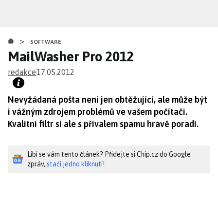
Přejít
k
hlavnímu
>
obsahu
SOFTWARE
MailWasher Pro 2012
redakce
17.05.2012
Nevyžádaná pošta není jen obtěžující, ale může být
i vážným zdrojem problémů ve vašem počítači.
Kvalitní filtr si ale s přívalem spamu hravě poradí.
Líbí se vám tento článek? Přidejte si Chip.cz do Google
zpráv,
stačí jedno kliknutí!