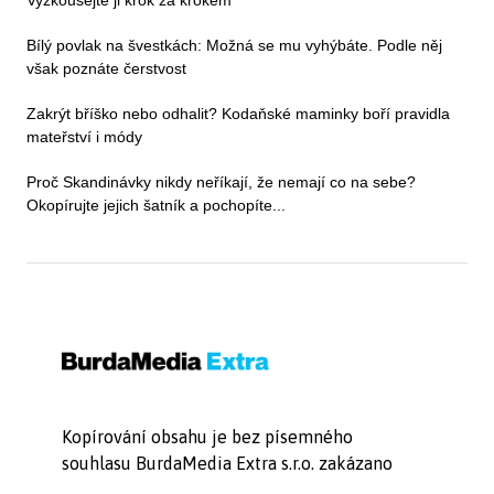
Vyzkoušejte ji krok za krokem
Bílý povlak na švestkách: Možná se mu vyhýbáte. Podle něj
však poznáte čerstvost
Zakrýt bříško nebo odhalit? Kodaňské maminky boří pravidla
mateřství i módy
Proč Skandinávky nikdy neříkají, že nemají co na sebe?
Okopírujte jejich šatník a pochopíte...
Kopírování obsahu je bez písemného
souhlasu BurdaMedia Extra s.r.o. zakázano