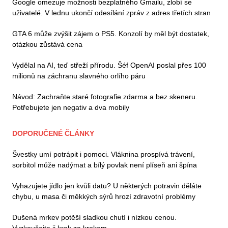
Google omezuje možnosti bezplatného Gmailu, zlobí se
uživatelé. V lednu ukončí odesílání zpráv z adres třetích stran
GTA 6 může zvýšit zájem o PS5. Konzolí by měl být dostatek,
otázkou zůstává cena
Vydělal na AI, teď střeží přírodu. Šéf OpenAI poslal přes 100
milionů na záchranu slavného orlího páru
Návod: Zachraňte staré fotografie zdarma a bez skeneru.
Potřebujete jen negativ a dva mobily
DOPORUČENÉ ČLÁNKY
Švestky umí potrápit i pomoci. Vláknina prospívá trávení,
sorbitol může nadýmat a bílý povlak není plíseň ani špína
Vyhazujete jídlo jen kvůli datu? U některých potravin děláte
chybu, u masa či měkkých sýrů hrozí zdravotní problémy
Dušená mrkev potěší sladkou chutí i nízkou cenou.