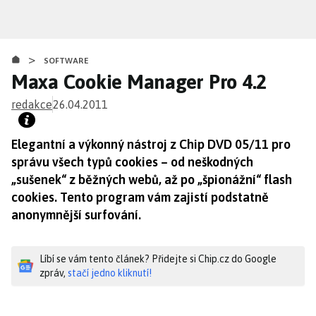
Přejít
k
hlavnímu
>
obsahu
SOFTWARE
Maxa Cookie Manager Pro 4.2
redakce
26.04.2011
Elegantní a výkonný nástroj z Chip DVD 05/11 pro
správu všech typů cookies – od neškodných
„sušenek“ z běžných webů, až po „špionážní“ flash
cookies. Tento program vám zajistí podstatně
anonymnější surfování.
Líbí se vám tento článek? Přidejte si Chip.cz do Google
zpráv,
stačí jedno kliknutí!