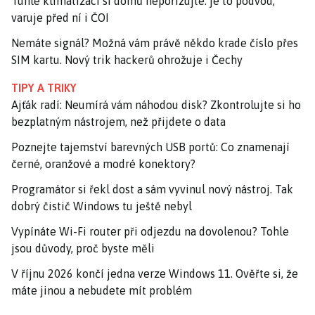
Tuhle klimatizaci si domů nepořizujte: je to podvod,
varuje před ní i ČOI
Nemáte signál? Možná vám právě někdo krade číslo přes
SIM kartu. Nový trik hackerů ohrožuje i Čechy
TIPY A TRIKY
Ajťák radí: Neumírá vám náhodou disk? Zkontrolujte si ho
bezplatným nástrojem, než přijdete o data
Poznejte tajemství barevných USB portů: Co znamenají
černé, oranžové a modré konektory?
Programátor si řekl dost a sám vyvinul nový nástroj. Tak
dobrý čistič Windows tu ještě nebyl
Vypínáte Wi-Fi router při odjezdu na dovolenou? Tohle
jsou důvody, proč byste měli
V říjnu 2026 končí jedna verze Windows 11. Ověřte si, že
máte jinou a nebudete mít problém