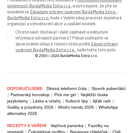
Přihlášením k newsletteru souhlasíte s
Obchodními podmínkami
společnosti BurdaMedia Extra s.r.o.
a potvrzujete, že jste se
seznámili se
Zásadami ochrany soukromí BurdaMedia Extra -
BurdaMedia Extra s.r.o.
bude s Vašimi údaji pracovat zejména k
organizaci a vyhodnocení akce a zasílání novinek.
Chcete navíc dostávat i další zajímavé a exkluzivní
informace od našich partnerů? Pokud souhlasíte se
zpracováním údajů k tomuto účelu podle
Zásad ochrany
soukromí BurdaMedia Extra s.r.o.
, zaškrtněte toto pole.
© 2003—2026 BurdaMedia Extra s.r.o.
DOPORUČUJEME
Děsivá telefonní čísla
|
Slovník puberťáků
|
Partnerský horoskop
|
Pick me girl
|
Nejtěžší české
jazykolamy
|
Láska a vztahy
|
Kulturní tipy
|
Ajťák radí
|
Svátky a prázdniny 2026
|
Módní trendy 2026
|
WhatsApp
alternativy 2026
RECEPTY A VAŘENÍ
Vepřová panenka
|
Fazolky na
smetaně
|
Čokoládové muffiny
|
Banánový chlebíček
|
Chili