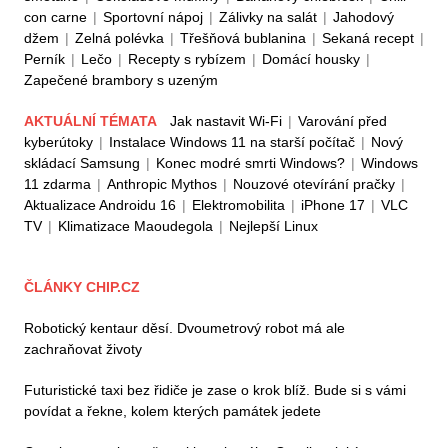
con carne
|
Sportovní nápoj
|
Zálivky na salát
|
Jahodový
džem
|
Zelná polévka
|
Třešňová bublanina
|
Sekaná recept
|
Perník
|
Lečo
|
Recepty s rybízem
|
Domácí housky
|
Zapečené brambory s uzeným
AKTUÁLNÍ TÉMATA
Jak nastavit Wi-Fi
|
Varování před
kyberútoky
|
Instalace Windows 11 na starší počítač
|
Nový
skládací Samsung
|
Konec modré smrti Windows?
|
Windows
11 zdarma
|
Anthropic Mythos
|
Nouzové otevírání pračky
|
Aktualizace Androidu 16
|
Elektromobilita
|
iPhone 17
|
VLC
TV
|
Klimatizace Maoudegola
|
Nejlepší Linux
ČLÁNKY CHIP.CZ
Robotický kentaur děsí. Dvoumetrový robot má ale
zachraňovat životy
Futuristické taxi bez řidiče je zase o krok blíž. Bude si s vámi
povídat a řekne, kolem kterých památek jedete