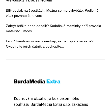
Vyzkoušejte ji krok za krokem
Bílý povlak na švestkách: Možná se mu vyhýbáte. Podle něj
však poznáte čerstvost
Zakrýt bříško nebo odhalit? Kodaňské maminky boří pravidla
mateřství i módy
Proč Skandinávky nikdy neříkají, že nemají co na sebe?
Okopírujte jejich šatník a pochopíte...
Kopírování obsahu je bez písemného
souhlasu BurdaMedia Extra s.r.o. zakázano