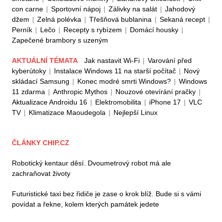
con carne
|
Sportovní nápoj
|
Zálivky na salát
|
Jahodový
džem
|
Zelná polévka
|
Třešňová bublanina
|
Sekaná recept
|
Perník
|
Lečo
|
Recepty s rybízem
|
Domácí housky
|
Zapečené brambory s uzeným
AKTUÁLNÍ TÉMATA
Jak nastavit Wi-Fi
|
Varování před
kyberútoky
|
Instalace Windows 11 na starší počítač
|
Nový
skládací Samsung
|
Konec modré smrti Windows?
|
Windows
11 zdarma
|
Anthropic Mythos
|
Nouzové otevírání pračky
|
Aktualizace Androidu 16
|
Elektromobilita
|
iPhone 17
|
VLC
TV
|
Klimatizace Maoudegola
|
Nejlepší Linux
ČLÁNKY CHIP.CZ
Robotický kentaur děsí. Dvoumetrový robot má ale
zachraňovat životy
Futuristické taxi bez řidiče je zase o krok blíž. Bude si s vámi
povídat a řekne, kolem kterých památek jedete