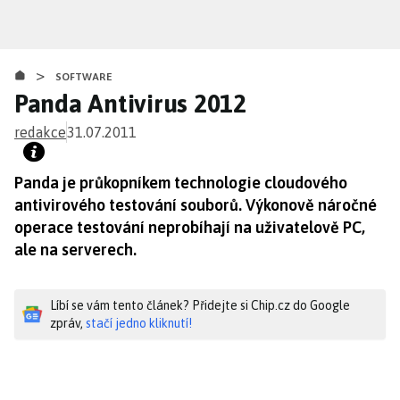
Přejít
k
hlavnímu
>
obsahu
SOFTWARE
Panda Antivirus 2012
redakce
31.07.2011
Panda je průkopníkem technologie cloudového
antivirového testování souborů. Výkonově náročné
operace testování neprobíhají na uživatelově PC,
ale na serverech.
Líbí se vám tento článek? Přidejte si Chip.cz do Google
zpráv,
stačí jedno kliknutí!