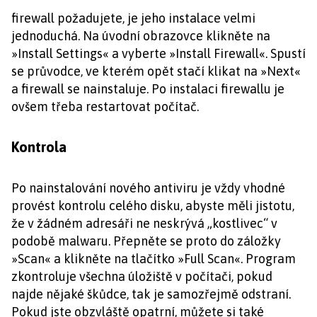
firewall požadujete, je jeho instalace velmi
jednoduchá. Na úvodní obrazovce klikněte na
»Install Settings« a vyberte »Install Firewall«. Spustí
se průvodce, ve kterém opět stačí klikat na »Next«
a firewall se nainstaluje. Po instalaci firewallu je
ovšem třeba restartovat počítač.
Kontrola
Po nainstalování nového antiviru je vždy vhodné
provést kontrolu celého disku, abyste měli jistotu,
že v žádném adresáři ne neskrývá „kostlivec“ v
podobě malwaru. Přepněte se proto do záložky
»Scan« a klikněte na tlačítko »Full Scan«. Program
zkontroluje všechna úložiště v počítači, pokud
najde nějaké škůdce, tak je samozřejmě odstraní.
Pokud jste obzvláště opatrní, můžete si také