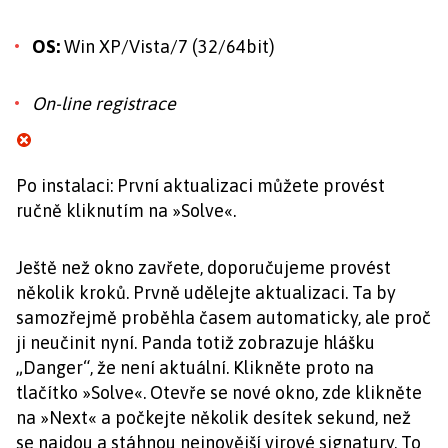
OS:
Win XP/Vista/7 (32/64bit)
On-line registrace
Po instalaci: První aktualizaci můžete provést
ručně kliknutím na »Solve«.
Ještě než okno zavřete, doporučujeme provést
několik kroků. Prvně udělejte aktualizaci. Ta by
samozřejmě proběhla časem automaticky, ale proč
ji neučinit nyní. Panda totiž zobrazuje hlášku
„Danger“, že není aktuální. Klikněte proto na
tlačítko »Solve«. Otevře se nové okno, zde klikněte
na »Next« a počkejte několik desítek sekund, než
se najdou a stáhnou nejnovější virové signatury. To