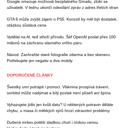
Google omezuje možnosti bezplatného Gmailu, zlobí se
uživatelé. V lednu ukončí odesílání zpráv z adres třetích stran
GTA 6 může zvýšit zájem o PS5. Konzolí by měl být dostatek,
otázkou zůstává cena
Vydělal na AI, teď střeží přírodu. Šéf OpenAI poslal přes 100
milionů na záchranu slavného orlího páru
Návod: Zachraňte staré fotografie zdarma a bez skeneru.
Potřebujete jen negativ a dva mobily
DOPORUČENÉ ČLÁNKY
Švestky umí potrápit i pomoci. Vláknina prospívá trávení,
sorbitol může nadýmat a bílý povlak není plíseň ani špína
Vyhazujete jídlo jen kvůli datu? U některých potravin děláte
chybu, u masa či měkkých sýrů hrozí zdravotní problémy
Dušená mrkev potěší sladkou chutí i nízkou cenou.