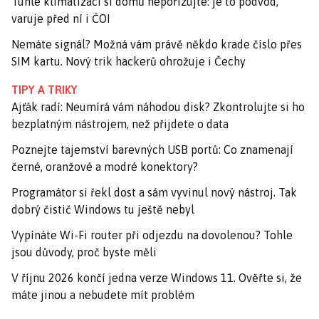
Tuhle klimatizaci si domů nepořizujte: je to podvod,
varuje před ní i ČOI
Nemáte signál? Možná vám právě někdo krade číslo přes
SIM kartu. Nový trik hackerů ohrožuje i Čechy
TIPY A TRIKY
Ajťák radí: Neumírá vám náhodou disk? Zkontrolujte si ho
bezplatným nástrojem, než přijdete o data
Poznejte tajemství barevných USB portů: Co znamenají
černé, oranžové a modré konektory?
Programátor si řekl dost a sám vyvinul nový nástroj. Tak
dobrý čistič Windows tu ještě nebyl
Vypínáte Wi-Fi router při odjezdu na dovolenou? Tohle
jsou důvody, proč byste měli
V říjnu 2026 končí jedna verze Windows 11. Ověřte si, že
máte jinou a nebudete mít problém