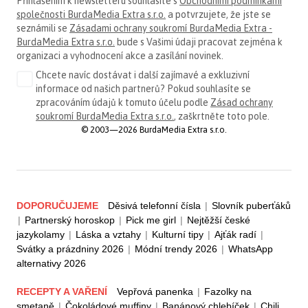
Přihlášením k newsletteru souhlasíte s
Obchodními podmínkami
společnosti BurdaMedia Extra s.r.o.
a potvrzujete, že jste se
seznámili se
Zásadami ochrany soukromí BurdaMedia Extra -
BurdaMedia Extra s.r.o.
bude s Vašimi údaji pracovat zejména k
organizaci a vyhodnocení akce a zasílání novinek.
Chcete navíc dostávat i další zajímavé a exkluzivní
informace od našich partnerů? Pokud souhlasíte se
zpracováním údajů k tomuto účelu podle
Zásad ochrany
soukromí BurdaMedia Extra s.r.o.
, zaškrtněte toto pole.
© 2003—2026 BurdaMedia Extra s.r.o.
DOPORUČUJEME
Děsivá telefonní čísla
|
Slovník puberťáků
|
Partnerský horoskop
|
Pick me girl
|
Nejtěžší české
jazykolamy
|
Láska a vztahy
|
Kulturní tipy
|
Ajťák radí
|
Svátky a prázdniny 2026
|
Módní trendy 2026
|
WhatsApp
alternativy 2026
RECEPTY A VAŘENÍ
Vepřová panenka
|
Fazolky na
smetaně
|
Čokoládové muffiny
|
Banánový chlebíček
|
Chili