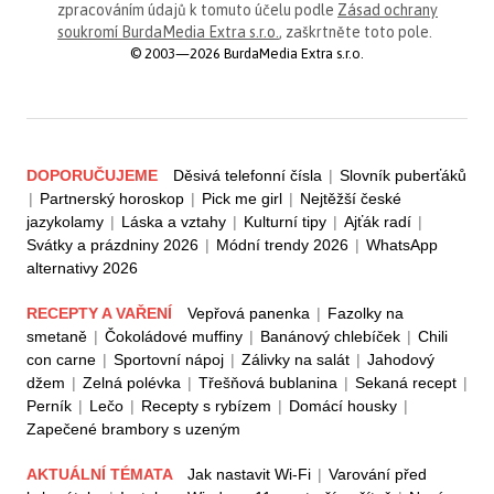
zpracováním údajů k tomuto účelu podle
Zásad ochrany
soukromí BurdaMedia Extra s.r.o.
, zaškrtněte toto pole.
© 2003—2026 BurdaMedia Extra s.r.o.
DOPORUČUJEME
Děsivá telefonní čísla
|
Slovník puberťáků
|
Partnerský horoskop
|
Pick me girl
|
Nejtěžší české
jazykolamy
|
Láska a vztahy
|
Kulturní tipy
|
Ajťák radí
|
Svátky a prázdniny 2026
|
Módní trendy 2026
|
WhatsApp
alternativy 2026
RECEPTY A VAŘENÍ
Vepřová panenka
|
Fazolky na
smetaně
|
Čokoládové muffiny
|
Banánový chlebíček
|
Chili
con carne
|
Sportovní nápoj
|
Zálivky na salát
|
Jahodový
džem
|
Zelná polévka
|
Třešňová bublanina
|
Sekaná recept
|
Perník
|
Lečo
|
Recepty s rybízem
|
Domácí housky
|
Zapečené brambory s uzeným
AKTUÁLNÍ TÉMATA
Jak nastavit Wi-Fi
|
Varování před