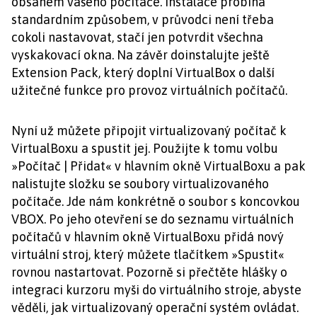
obsahem vašeho počítače. Instalace probíhá
standardním způsobem, v průvodci není třeba
cokoli nastavovat, stačí jen potvrdit všechna
vyskakovací okna. Na závěr doinstalujte ještě
Extension Pack, který doplní VirtualBox o další
užitečné funkce pro provoz virtuálních počítačů.
Nyní už můžete připojit virtualizovaný počítač k
VirtualBoxu a spustit jej. Použijte k tomu volbu
»Počítač | Přidat« v hlavním okně VirtualBoxu a pak
nalistujte složku se soubory virtualizovaného
počítače. Jde nám konkrétně o soubor s koncovkou
VBOX. Po jeho otevření se do seznamu virtuálních
počítačů v hlavním okně VirtualBoxu přidá nový
virtuální stroj, který můžete tlačítkem »Spustit«
rovnou nastartovat. Pozorně si přečtěte hlášky o
integraci kurzoru myši do virtuálního stroje, abyste
věděli, jak virtualizovaný operační systém ovládat.