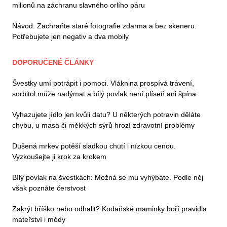
milionů na záchranu slavného orlího páru
Návod: Zachraňte staré fotografie zdarma a bez skeneru.
Potřebujete jen negativ a dva mobily
DOPORUČENÉ ČLÁNKY
Švestky umí potrápit i pomoci. Vláknina prospívá trávení,
sorbitol může nadýmat a bílý povlak není plíseň ani špína
Vyhazujete jídlo jen kvůli datu? U některých potravin děláte
chybu, u masa či měkkých sýrů hrozí zdravotní problémy
Dušená mrkev potěší sladkou chutí i nízkou cenou.
Vyzkoušejte ji krok za krokem
Bílý povlak na švestkách: Možná se mu vyhýbáte. Podle něj
však poznáte čerstvost
Zakrýt bříško nebo odhalit? Kodaňské maminky boří pravidla
mateřství i módy