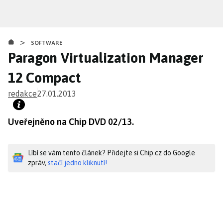
Přejít
k
hlavnímu
>
obsahu
SOFTWARE
Paragon Virtualization Manager
12 Compact
redakce
27.01.2013
Uveřejněno na Chip DVD 02/13.
Líbí se vám tento článek? Přidejte si Chip.cz do Google
zpráv,
stačí jedno kliknutí!