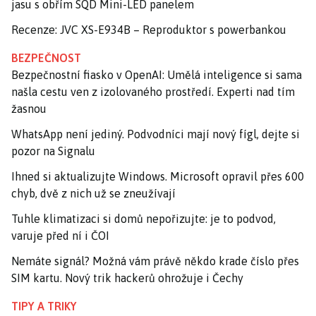
jasu s obřím SQD Mini-LED panelem
Recenze: JVC XS-E934B – Reproduktor s powerbankou
BEZPEČNOST
Bezpečnostní fiasko v OpenAI: Umělá inteligence si sama
našla cestu ven z izolovaného prostředí. Experti nad tím
žasnou
WhatsApp není jediný. Podvodníci mají nový fígl, dejte si
pozor na Signalu
Ihned si aktualizujte Windows. Microsoft opravil přes 600
chyb, dvě z nich už se zneužívají
Tuhle klimatizaci si domů nepořizujte: je to podvod,
varuje před ní i ČOI
Nemáte signál? Možná vám právě někdo krade číslo přes
SIM kartu. Nový trik hackerů ohrožuje i Čechy
TIPY A TRIKY