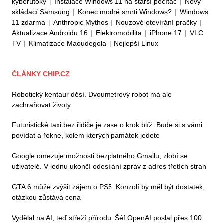
kyberútoky
|
Instalace Windows 11 na starší počítač
|
Nový
skládací Samsung
|
Konec modré smrti Windows?
|
Windows
11 zdarma
|
Anthropic Mythos
|
Nouzové otevírání pračky
|
Aktualizace Androidu 16
|
Elektromobilita
|
iPhone 17
|
VLC
TV
|
Klimatizace Maoudegola
|
Nejlepší Linux
ČLÁNKY CHIP.CZ
Robotický kentaur děsí. Dvoumetrový robot má ale
zachraňovat životy
Futuristické taxi bez řidiče je zase o krok blíž. Bude si s vámi
povídat a řekne, kolem kterých památek jedete
Google omezuje možnosti bezplatného Gmailu, zlobí se
uživatelé. V lednu ukončí odesílání zpráv z adres třetích stran
GTA 6 může zvýšit zájem o PS5. Konzolí by měl být dostatek,
otázkou zůstává cena
Vydělal na AI, teď střeží přírodu. Šéf OpenAI poslal přes 100