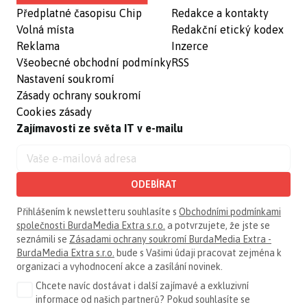
Předplatné časopisu Chip
Redakce a kontakty
Volná místa
Redakční etický kodex
Reklama
Inzerce
Všeobecné obchodní podmínky
RSS
Nastavení soukromí
Zásady ochrany soukromí
Cookies zásady
Zajímavosti ze světa IT v e-mailu
ODEBÍRAT
Přihlášením k newsletteru souhlasíte s
Obchodními podmínkami
společnosti BurdaMedia Extra s.r.o.
a potvrzujete, že jste se
seznámili se
Zásadami ochrany soukromí BurdaMedia Extra -
BurdaMedia Extra s.r.o.
bude s Vašimi údaji pracovat zejména k
organizaci a vyhodnocení akce a zasílání novinek.
Chcete navíc dostávat i další zajímavé a exkluzivní
informace od našich partnerů? Pokud souhlasíte se