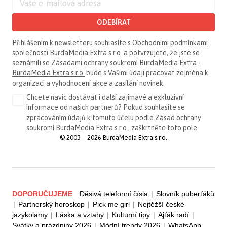
ODEBÍRAT
Přihlášením k newsletteru souhlasíte s
Obchodními podmínkami
společnosti BurdaMedia Extra s.r.o.
a potvrzujete, že jste se
seznámili se
Zásadami ochrany soukromí BurdaMedia Extra -
BurdaMedia Extra s.r.o.
bude s Vašimi údaji pracovat zejména k
organizaci a vyhodnocení akce a zasílání novinek.
Chcete navíc dostávat i další zajímavé a exkluzivní
informace od našich partnerů? Pokud souhlasíte se
zpracováním údajů k tomuto účelu podle
Zásad ochrany
soukromí BurdaMedia Extra s.r.o.
, zaškrtněte toto pole.
© 2003—2026 BurdaMedia Extra s.r.o.
DOPORUČUJEME
Děsivá telefonní čísla
|
Slovník puberťáků
|
Partnerský horoskop
|
Pick me girl
|
Nejtěžší české
jazykolamy
|
Láska a vztahy
|
Kulturní tipy
|
Ajťák radí
|
Svátky a prázdniny 2026
|
Módní trendy 2026
|
WhatsApp