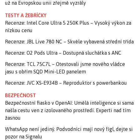
už na Evropskou unii zřejmě vyzrály
TESTY A ŽEBŘÍČKY
Recenze: Intel Core Ultra 5 250K Plus – Vysoký výkon za
nízkou cenu
Recenze: JBL Live 780 NC – Skvěle vybavená střední třída
Recenze: O2 Pods Ultra – Dostupná sluchátka s ANC
Recenze: TCL 75C7L – Otestovali jsme nového vládce
jasu s obřím SQD Mini-LED panelem
Recenze: JVC XS-E934B – Reproduktor s powerbankou
BEZPEČNOST
Bezpečnostní fiasko v OpenAI: Umělá inteligence si sama
našla cestu ven z izolovaného prostředí. Experti nad tím
žasnou
WhatsApp není jediný. Podvodníci mají nový fígl, dejte si
pozor na Signalu