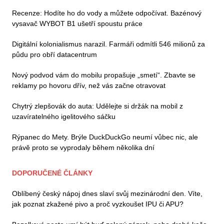
Recenze: Hodíte ho do vody a můžete odpočívat. Bazénový
vysavač WYBOT B1 ušetří spoustu práce
Digitální kolonialismus narazil. Farmáři odmítli 546 milionů za
půdu pro obří datacentrum
Nový podvod vám do mobilu propašuje „smetí“. Zbavte se
reklamy po hovoru dřív, než vás začne otravovat
Chytrý zlepšovák do auta: Udělejte si držák na mobil z
uzavíratelného igelitového sáčku
Rýpanec do Mety. Brýle DuckDuckGo neumí vůbec nic, ale
právě proto se vyprodaly během několika dní
DOPORUČENÉ ČLÁNKY
Oblíbený český nápoj dnes slaví svůj mezinárodní den. Víte,
jak poznat zkažené pivo a proč vyzkoušet IPU či APU?