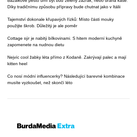
Bazalkové pesto umí být buď zelený zázrak, nebo drahá kaše.
Díky tradičnímu způsobu přípravy bude chutnat jako v Itálii
Tajemství dokonale křupavých řízků: Místo části mouky
použijte škrob. Důležitý je ale poměr
Cottage sýr je nabitý bílkovinami. S hitem moderní kuchyně
zapomenete na nudnou dietu
Nejvíc cool žabky léta přímo z Kodaně. Zakrývají palec a mají
kitten heel
Co nosí módní influencerky? Následující barevné kombinace
musíte vyzkoušet, než skončí léto