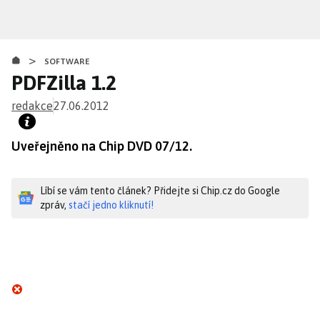
Přejít
k
hlavnímu
>
obsahu
SOFTWARE
PDFZilla 1.2
redakce
27.06.2012
Uveřejněno na Chip DVD 07/12.
Líbí se vám tento článek? Přidejte si Chip.cz do Google
zpráv,
stačí jedno kliknutí!