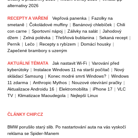
alternativy 2026
RECEPTY A VAŘENÍ
Vepřová panenka
|
Fazolky na
smetaně
|
Čokoládové muffiny
|
Banánový chlebíček
|
Chili
con carne
|
Sportovní nápoj
|
Zálivky na salát
|
Jahodový
džem
|
Zelná polévka
|
Třešňová bublanina
|
Sekaná recept
|
Perník
|
Lečo
|
Recepty s rybízem
|
Domácí housky
|
Zapečené brambory s uzeným
AKTUÁLNÍ TÉMATA
Jak nastavit Wi-Fi
|
Varování před
kyberútoky
|
Instalace Windows 11 na starší počítač
|
Nový
skládací Samsung
|
Konec modré smrti Windows?
|
Windows
11 zdarma
|
Anthropic Mythos
|
Nouzové otevírání pračky
|
Aktualizace Androidu 16
|
Elektromobilita
|
iPhone 17
|
VLC
TV
|
Klimatizace Maoudegola
|
Nejlepší Linux
ČLÁNKY CHIP.CZ
BMW porušilo starý slib. Po nastartování auta na vás vyskočí
reklama se Spider-Manem