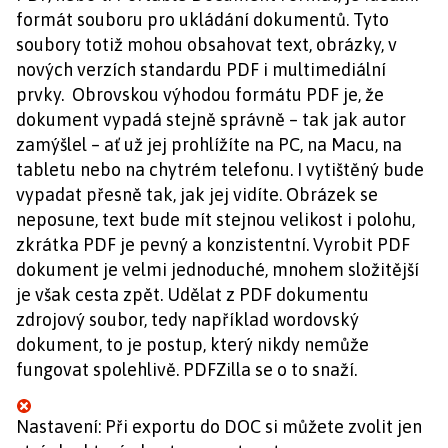
formát souboru pro ukládání dokumentů. Tyto
soubory totiž mohou obsahovat text, obrázky, v
nových verzích standardu PDF i multimediální
prvky. Obrovskou výhodou formátu PDF je, že
dokument vypadá stejně správně – tak jak autor
zamýšlel – ať už jej prohlížíte na PC, na Macu, na
tabletu nebo na chytrém telefonu. I vytištěný bude
vypadat přesně tak, jak jej vidíte. Obrázek se
neposune, text bude mít stejnou velikost i polohu,
zkrátka PDF je pevný a konzistentní. Vyrobit PDF
dokument je velmi jednoduché, mnohem složitější
je však cesta zpět. Udělat z PDF dokumentu
zdrojový soubor, tedy například wordovský
dokument, to je postup, který nikdy nemůže
fungovat spolehlivě. PDFZilla se o to snaží.
Nastavení: Při exportu do DOC si můžete zvolit jen