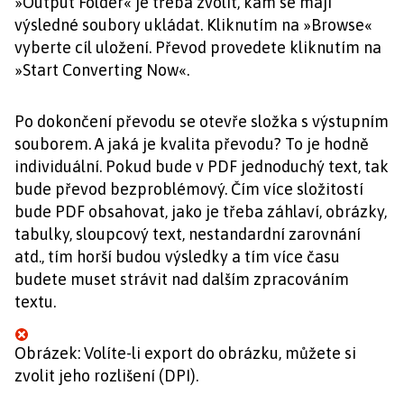
»Output Folder« je třeba zvolit, kam se mají
výsledné soubory ukládat. Kliknutím na »Browse«
vyberte cíl uložení. Převod provedete kliknutím na
»Start Converting Now«.
Po dokončení převodu se otevře složka s výstupním
souborem. A jaká je kvalita převodu? To je hodně
individuální. Pokud bude v PDF jednoduchý text, tak
bude převod bezproblémový. Čím více složitostí
bude PDF obsahovat, jako je třeba záhlaví, obrázky,
tabulky, sloupcový text, nestandardní zarovnání
atd., tím horší budou výsledky a tím více času
budete muset strávit nad dalším zpracováním
textu.
Obrázek: Volíte-li export do obrázku, můžete si
zvolit jeho rozlišení (DPI).