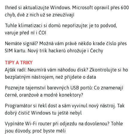
Ihned si aktualizujte Windows. Microsoft opravil přes 600
chyb, dvě z nich už se zneužívají
Tuhle klimatizaci si domů nepořizujte: je to podvod,
varuje před ní i ČOI
Nemáte signál? Možná vám právě někdo krade číslo přes
SIM kartu. Nový trik hackerů ohrožuje i Čechy
TIPY A TRIKY
Ajťák radí: Neumírá vám náhodou disk? Zkontrolujte si ho
bezplatným nástrojem, než přijdete o data
Poznejte tajemství barevných USB portů: Co znamenají
černé, oranžové a modré konektory?
Programátor si řekl dost a sám vyvinul nový nástroj. Tak
dobrý čistič Windows tu ještě nebyl
Vypínáte Wi-Fi router při odjezdu na dovolenou? Tohle
jsou důvody, proč byste měli