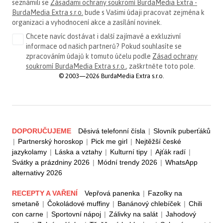
seznámili se
Zásadami ochrany soukromí BurdaMedia Extra -
BurdaMedia Extra s.r.o.
bude s Vašimi údaji pracovat zejména k
organizaci a vyhodnocení akce a zasílání novinek.
Chcete navíc dostávat i další zajímavé a exkluzivní
informace od našich partnerů? Pokud souhlasíte se
zpracováním údajů k tomuto účelu podle
Zásad ochrany
soukromí BurdaMedia Extra s.r.o.
, zaškrtněte toto pole.
© 2003—2026 BurdaMedia Extra s.r.o.
DOPORUČUJEME
Děsivá telefonní čísla
|
Slovník puberťáků
|
Partnerský horoskop
|
Pick me girl
|
Nejtěžší české
jazykolamy
|
Láska a vztahy
|
Kulturní tipy
|
Ajťák radí
|
Svátky a prázdniny 2026
|
Módní trendy 2026
|
WhatsApp
alternativy 2026
RECEPTY A VAŘENÍ
Vepřová panenka
|
Fazolky na
smetaně
|
Čokoládové muffiny
|
Banánový chlebíček
|
Chili
con carne
|
Sportovní nápoj
|
Zálivky na salát
|
Jahodový