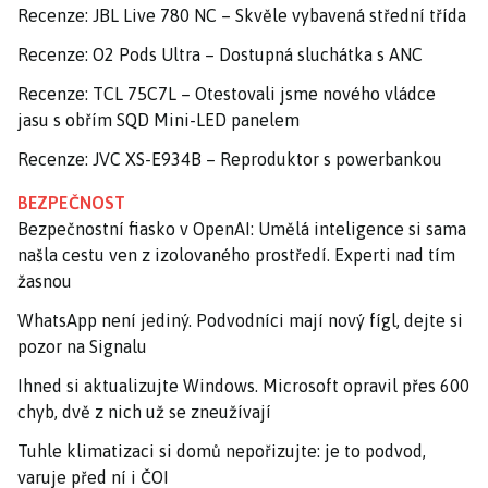
Recenze: JBL Live 780 NC – Skvěle vybavená střední třída
Recenze: O2 Pods Ultra – Dostupná sluchátka s ANC
Recenze: TCL 75C7L – Otestovali jsme nového vládce
jasu s obřím SQD Mini-LED panelem
Recenze: JVC XS-E934B – Reproduktor s powerbankou
BEZPEČNOST
Bezpečnostní fiasko v OpenAI: Umělá inteligence si sama
našla cestu ven z izolovaného prostředí. Experti nad tím
žasnou
WhatsApp není jediný. Podvodníci mají nový fígl, dejte si
pozor na Signalu
Ihned si aktualizujte Windows. Microsoft opravil přes 600
chyb, dvě z nich už se zneužívají
Tuhle klimatizaci si domů nepořizujte: je to podvod,
varuje před ní i ČOI