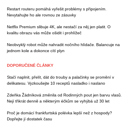
Restart routeru pomáhá vyřešit problémy s připojením.
Nevytahujte ho ale rovnou ze zásuvky
Netflix Premium slibuje 4K, ale nestačí za něj jen platit. O
kvalitu obrazu vás může ošidit i prohlížeč
Neobvyklý robot může nahradit nočního hlídače. Balancuje na
jednom kole a dokonce cítí plyn
DOPORUČENÉ ČLÁNKY
Stačí naplnit, přelít, dát do trouby a palačinky se promění v
delikatesu. Vyzkoušejte 10 receptů nasladko i naslano
Zdeňka Žádníková změnila od Rodinných pout jen barvu vlasů.
Nejí třikrát denně a některým éčkům se vyhýbá už 30 let
Proč je domácí frankfurtská polévka lepší než z hospody?
Dopřejte jí dostatek času