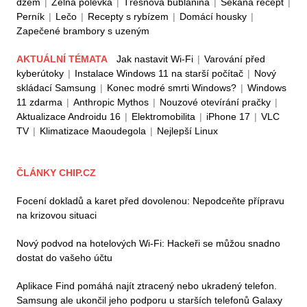
džem
|
Zelná polévka
|
Třešňová bublanina
|
Sekaná recept
|
Perník
|
Lečo
|
Recepty s rybízem
|
Domácí housky
|
Zapečené brambory s uzeným
AKTUÁLNÍ TÉMATA
Jak nastavit Wi-Fi
|
Varování před
kyberútoky
|
Instalace Windows 11 na starší počítač
|
Nový
skládací Samsung
|
Konec modré smrti Windows?
|
Windows
11 zdarma
|
Anthropic Mythos
|
Nouzové otevírání pračky
|
Aktualizace Androidu 16
|
Elektromobilita
|
iPhone 17
|
VLC
TV
|
Klimatizace Maoudegola
|
Nejlepší Linux
ČLÁNKY CHIP.CZ
Focení dokladů a karet před dovolenou: Nepodceňte přípravu
na krizovou situaci
Nový podvod na hotelových Wi-Fi: Hackeři se můžou snadno
dostat do vašeho účtu
Aplikace Find pomáhá najít ztracený nebo ukradený telefon.
Samsung ale ukončil jeho podporu u starších telefonů Galaxy