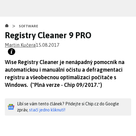
Přejít
k
hlavnímu
>
obsahu
SOFTWARE
Registry Cleaner 9 PRO
Martin Kučera
15.08.2017
Wise Registry Cleaner je nenápadný pomocník na
automatickou i manuální očistu a defragmentaci
registru a všeobecnou optimalizaci počítače s
Windows. ("Plná verze - Chip 09/2017.")
Líbí se vám tento článek? Přidejte si Chip.cz do Google
zpráv,
stačí jedno kliknutí!