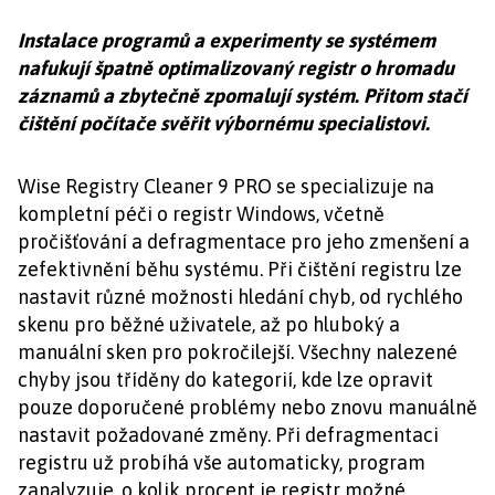
Instalace programů a experimenty se systémem
nafukují špatně optimalizovaný registr o hromadu
záznamů a zbytečně zpomalují systém. Přitom stačí
čištění počítače svěřit výbornému specialistovi.
Wise Registry Cleaner 9 PRO se specializuje na
kompletní péči o registr Windows, včetně
pročišťování a defragmentace pro jeho zmenšení a
zefektivnění běhu systému. Při čištění registru lze
nastavit různé možnosti hledání chyb, od rychlého
skenu pro běžné uživatele, až po hluboký a
manuální sken pro pokročilejší. Všechny nalezené
chyby jsou tříděny do kategorií, kde lze opravit
pouze doporučené problémy nebo znovu manuálně
nastavit požadované změny. Při defragmentaci
registru už probíhá vše automaticky, program
zanalyzuje, o kolik procent je registr možné