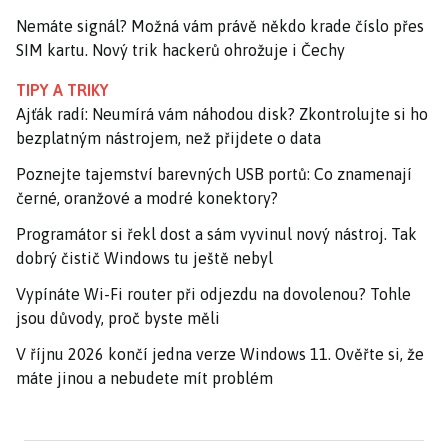
Nemáte signál? Možná vám právě někdo krade číslo přes
SIM kartu. Nový trik hackerů ohrožuje i Čechy
TIPY A TRIKY
Ajťák radí: Neumírá vám náhodou disk? Zkontrolujte si ho
bezplatným nástrojem, než přijdete o data
Poznejte tajemství barevných USB portů: Co znamenají
černé, oranžové a modré konektory?
Programátor si řekl dost a sám vyvinul nový nástroj. Tak
dobrý čistič Windows tu ještě nebyl
Vypínáte Wi-Fi router při odjezdu na dovolenou? Tohle
jsou důvody, proč byste měli
V říjnu 2026 končí jedna verze Windows 11. Ověřte si, že
máte jinou a nebudete mít problém