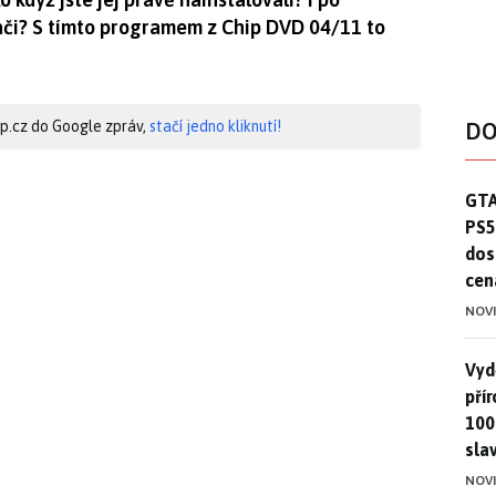
či? S tímto programem z Chip DVD 04/11 to
hip.cz do Google zpráv,
stačí jedno kliknutí!
DO
GTA
GTA
PS5
dos
cen
NOV
Vydě
Vydě
pří
100
sla
NOV