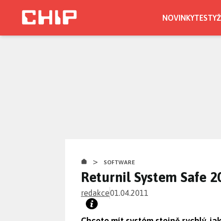
Přejít
k
NOVINKY
TESTY
Ž
hlavnímu
obsahu
>
SOFTWARE
Returnil System Safe 2
redakce
01.04.2011
Chcete mít systém stejně rychlý, jako