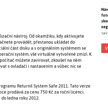
Náv
Náv
fot
ske
neg
TIPY
lizační nástroj. Od okamžiku, kdy aktivujete
 začnete provádět, přestanou ukládat do
iální část disku a s originálním systémem se
V
perační systém, vše virtuálně vytvořené zmizí. K
 počítač můžete zavirovat, zkoušet na něm
at s ovladači i nastavením a vůbec nic se
rogramu Returnil System Safe 2011. Tato verze
obce prodává za cenu 750 Kč za roční licenci.
 do ledna roku 2012.