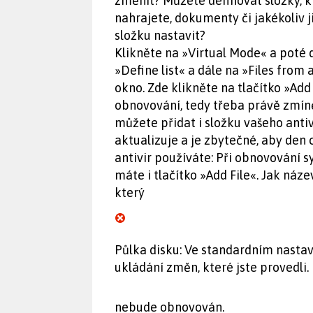
změnit? Můžete definovat složky, 
nahrajete, dokumenty či jakékoliv 
složku nastavit?
Klikněte na »Virtual Mode« a poté 
»Define list« a dále na »Files from 
okno. Zde klikněte na tlačítko »Add
obnovování, tedy třeba právě zmín
můžete přidat i složku vašeho anti
aktualizuje a je zbytečné, aby den
antivir používáte: Při obnovování s
máte i tlačítko »Add File«. Jak náz
který
Půlka disku: Ve standardním nasta
ukládání změn, které jste provedli.
nebude obnovován.