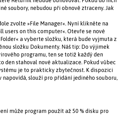
které Returnil nebude obnovovat. Pokud do nich
jiné soubory, nebudou při obnově ztraceny. Jak
dole zvolte »File Manager«. Nyní klikněte na
all users on this computer«. Otevře se nové
 Folder« a vyberte složku, která bude vyjmuta z
ěnou složku Dokumenty. Náš tip: Do výjimek
virového programu, ten se totiž každý den
 co den stahoval nové aktualizace. Pokud vůbec
ystému je to prakticky zbytečnost. K dispozici
ev napovídá, slouží pro přidání jediného souboru,
vení může program použít až 50 % disku pro