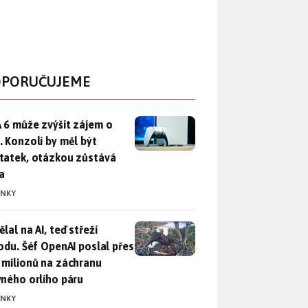
PORUČUJEME
 6 může zvýšit zájem o PS5. Konzolí by měl být dostatek, otáz
 6 může zvýšit zájem o
. Konzolí by měl být
tatek, otázkou zůstává
a
INKY
lal na AI, teď střeží přírodu. Šéf OpenAI poslal přes 100 mili
lal na AI, teď střeží
rodu. Šéf OpenAI poslal přes
 milionů na záchranu
vného orlího páru
INKY