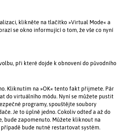
alizaci, klikněte na tlačítko »Virtual Mode« a
brazí se okno informující o tom, že vše co nyní
 volbu, při které dojde k obnovení do původního
no. Kliknutím na »OK« tento fakt přijmete. Pár
t do virtuálního módu. Nyní se můžete pustit
bezpečné programy, spouštějte soubory
dače. Je to úplně jedno. Cokoliv odteď a až do
te, bude zapomenuto. Můžete kliknout na
m případě bude nutné restartovat systém.