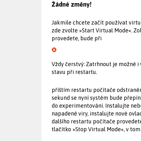
Žádné změny!
Jakmile chcete začít používat virtu
zde zvolte »Start Virtual Mode«. Zo
provedete, bude při
Vždy čerstvý: Zatrhnout je možné i
stavu při restartu.
příštím restartu počítače odstraně
sekund se nyní systém bude přepína
do experimentování. Instalujte ne
napadené viry, instalujte nové ovla
dalšího restartu počítače provede
tlačítko »Stop Virtual Mode«, v to