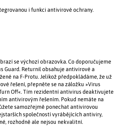
ntegrovanou i funkci antivirové ochrany.
zobrazí se výchozí obrazovka. Co doporučujeme
us Guard. Returnil obsahuje antivirové a
ožené na F-Protu. Jelikož předpokládáme, že už
rové řešení, přepněte se na záložku »Virus
Turn Off«. Tím rezidentní antivirus deaktivujete
tním antivirovým řešením. Pokud nemáte na
 můžete samozřejmě ponechat antivirovou
ejstarších společností vyrábějících antiviry,
ené, rozhodně ale nejsou nekvalitní.