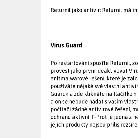
Returnil jako antivir: Returnil má i
Virus Guard
Po restartování spusťte Returnil, 
provést jako první: deaktivovat Vir
anitmalwarové řešení, které je zal
používáte nějaké své vlastní antivi
Guard« a zde klikněte na tlačítko »
a on se nebude hádat s vaším vlas
počítači žádné antivirové řešení,
ochranu aktivní. F-Prot je jedna z n
jejich produkty nejsou příliš rozšíř