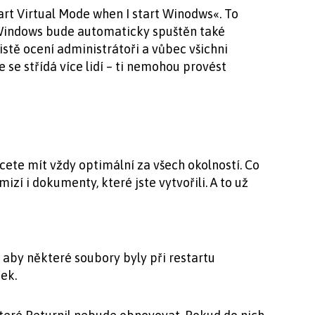
art Virtual Mode when I start Winodws«. To
Windows bude automaticky spuštěn také
jistě ocení administrátoři a vůbec všichni
e se střídá více lidí – ti nemohou provést
cete mít vždy optimální za všech okolností. Co
izí i dokumenty, které jste vytvořili. A to už
aby některé soubory byly při restartu
ek.