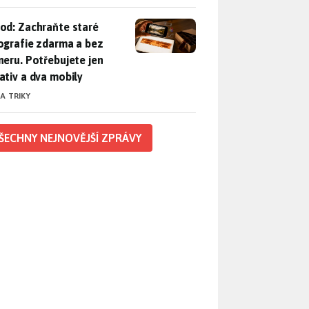
od: Zachraňte staré fotografie zdarma a bez skeneru. Potřebuje
od: Zachraňte staré
ografie zdarma a bez
neru. Potřebujete jen
ativ a dva mobily
 A TRIKY
ŠECHNY NEJNOVĚJŠÍ ZPRÁVY