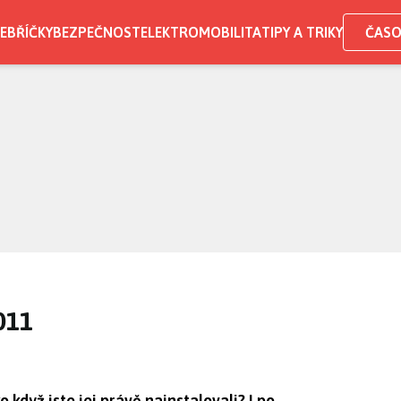
EBŘÍČKY
BEZPEČNOST
ELEKTROMOBILITA
TIPY A TRIKY
ČASO
011
 když jste jej právě nainstalovali? I po