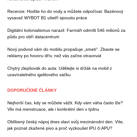
Recenze: Hodíte ho do vody a můžete odpočívat. Bazénový
vysavač WYBOT B1 ušetří spoustu práce
Digitální kolonialismus narazil. Farmáři odmítli 546 milionů za
půdu pro obří datacentrum
Nový podvod vám do mobilu propašuje „smetí“. Zbavte se
reklamy po hovoru dřív, než vás začne otravovat
Chytrý zlepšovák do auta: Udělejte si držák na mobil z
uzavíratelného igelitového sáčku
DOPORUČENÉ ČLÁNKY
Nejhorší čas, kdy se můžete vážit. Kdy vám váha často lže?
Vliv má menstruace, ale i konkrétní den v týdnu
Oblíbený český nápoj dnes slaví svůj mezinárodní den. Víte,
jak poznat zkažené pivo a proč vyzkoušet IPU či APU?