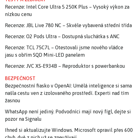
Recenze: Intel Core Ultra 5 250K Plus – Vysoký výkon za
nízkou cenu
Recenze: JBL Live 780 NC – Skvěle vybavená střední třída
Recenze: O2 Pods Ultra – Dostupná sluchátka s ANC
Recenze: TCL 75C7L – Otestovali jsme nového vládce
jasu s obřím SQD Mini-LED panelem
Recenze: JVC XS-E934B – Reproduktor s powerbankou
BEZPEČNOST
Bezpečnostní fiasko v OpenAI: Umělá inteligence si sama
našla cestu ven z izolovaného prostředí. Experti nad tím
žasnou
WhatsApp není jediný. Podvodníci mají nový fígl, dejte si
pozor na Signalu
Ihned si aktualizujte Windows. Microsoft opravil přes 600
chyb, dvě z nich už se zneužívají