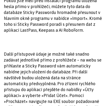
Pokud jste měli před instalací programu uložená
hesla přímo v prohlížeči, můžete tyto data do
databáze Sticky Passwordu hromadně přesunout v
hlavním okně programu v nabídce »Import«. Kromě
toho si Sticky Password poradí s přesunem dat z
aplikací LastPass, Keepass a AI RoboForm.
Další přístupové údaje je možné také snadno
zadávat jednotlivě přímo z prohlížeče – na webu se
přihlaste a Sticky Password vám automaticky
nabídne jejich uložení do databáze. Při další
návštěvě budou uložená data na stránce
automaticky předvyplněná. Pro zřízení rychlého
přístupu do aplikací přejděte do nabídky »Účty
aplikací« a vyberte »Přidat Účet«. Pomocí
»Procházet« navigujte na EXE soubor požadované