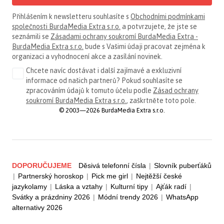
Přihlášením k newsletteru souhlasíte s
Obchodními podmínkami
společnosti BurdaMedia Extra s.r.o.
a potvrzujete, že jste se
seznámili se
Zásadami ochrany soukromí BurdaMedia Extra -
BurdaMedia Extra s.r.o.
bude s Vašimi údaji pracovat zejména k
organizaci a vyhodnocení akce a zasílání novinek.
Chcete navíc dostávat i další zajímavé a exkluzivní
informace od našich partnerů? Pokud souhlasíte se
zpracováním údajů k tomuto účelu podle
Zásad ochrany
soukromí BurdaMedia Extra s.r.o.
, zaškrtněte toto pole.
© 2003—2026 BurdaMedia Extra s.r.o.
DOPORUČUJEME
Děsivá telefonní čísla
|
Slovník puberťáků
|
Partnerský horoskop
|
Pick me girl
|
Nejtěžší české
jazykolamy
|
Láska a vztahy
|
Kulturní tipy
|
Ajťák radí
|
Svátky a prázdniny 2026
|
Módní trendy 2026
|
WhatsApp
alternativy 2026