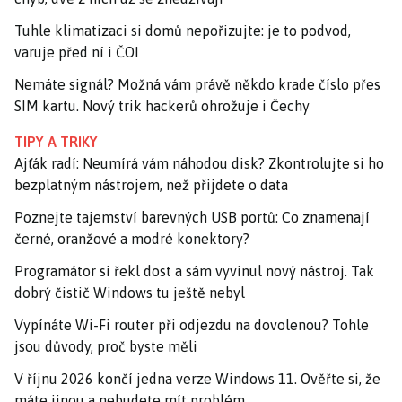
Tuhle klimatizaci si domů nepořizujte: je to podvod,
varuje před ní i ČOI
Nemáte signál? Možná vám právě někdo krade číslo přes
SIM kartu. Nový trik hackerů ohrožuje i Čechy
TIPY A TRIKY
Ajťák radí: Neumírá vám náhodou disk? Zkontrolujte si ho
bezplatným nástrojem, než přijdete o data
Poznejte tajemství barevných USB portů: Co znamenají
černé, oranžové a modré konektory?
Programátor si řekl dost a sám vyvinul nový nástroj. Tak
dobrý čistič Windows tu ještě nebyl
Vypínáte Wi-Fi router při odjezdu na dovolenou? Tohle
jsou důvody, proč byste měli
V říjnu 2026 končí jedna verze Windows 11. Ověřte si, že
máte jinou a nebudete mít problém