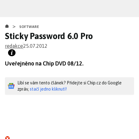
Přejít
k
hlavnímu
>
obsahu
SOFTWARE
Sticky Password 6.0 Pro
redakce
25.07.2012
Uveřejněno na Chip DVD 08/12.
Líbí se vám tento článek? Přidejte si Chip.cz do Google
zpráv,
stačí jedno kliknutí!