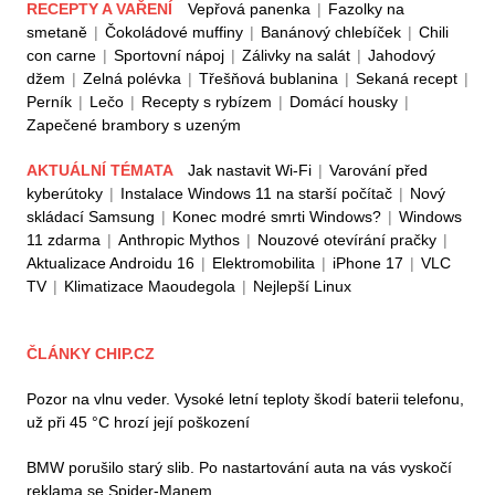
RECEPTY A VAŘENÍ
Vepřová panenka
|
Fazolky na
smetaně
|
Čokoládové muffiny
|
Banánový chlebíček
|
Chili
con carne
|
Sportovní nápoj
|
Zálivky na salát
|
Jahodový
džem
|
Zelná polévka
|
Třešňová bublanina
|
Sekaná recept
|
Perník
|
Lečo
|
Recepty s rybízem
|
Domácí housky
|
Zapečené brambory s uzeným
AKTUÁLNÍ TÉMATA
Jak nastavit Wi-Fi
|
Varování před
kyberútoky
|
Instalace Windows 11 na starší počítač
|
Nový
skládací Samsung
|
Konec modré smrti Windows?
|
Windows
11 zdarma
|
Anthropic Mythos
|
Nouzové otevírání pračky
|
Aktualizace Androidu 16
|
Elektromobilita
|
iPhone 17
|
VLC
TV
|
Klimatizace Maoudegola
|
Nejlepší Linux
ČLÁNKY CHIP.CZ
Pozor na vlnu veder. Vysoké letní teploty škodí baterii telefonu,
už při 45 °C hrozí její poškození
BMW porušilo starý slib. Po nastartování auta na vás vyskočí
reklama se Spider-Manem