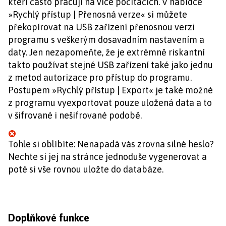
kteří často pracují na více počítačích. V nabídce
»Rychlý přístup | Přenosná verze« si můžete
překopírovat na USB zařízení přenosnou verzi
programu s veškerým dosavadním nastavením a
daty. Jen nezapomeňte, že je extrémně riskantní
takto používat stejné USB zařízení také jako jednu
z metod autorizace pro přístup do programu.
Postupem »Rychlý přístup | Export« je také možné
z programu vyexportovat pouze uložená data a to
v šifrované i nešifrované podobě.
Tohle si oblíbíte: Nenapadá vás zrovna silné heslo?
Nechte si jej na stránce jednoduše vygenerovat a
poté si vše rovnou uložte do databáze.
Doplňkové funkce