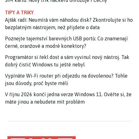
SIM kartu. Nový trik hackerů ohrožuje i Čechy
TIPY A TRIKY
Ajťák radí: Neumírá vám náhodou disk? Zkontrolujte si ho
bezplatným nástrojem, než přijdete o data
Poznejte tajemství barevných USB portů: Co znamenají
černé, oranžové a modré konektory?
Programátor si řekl dost a sám vyvinul nový nástroj. Tak
dobrý čistič Windows tu ještě nebyl
Vypínáte Wi-Fi router při odjezdu na dovolenou? Tohle
jsou důvody, proč byste měli
V říjnu 2026 končí jedna verze Windows 11. Ověřte si, že
máte jinou a nebudete mít problém