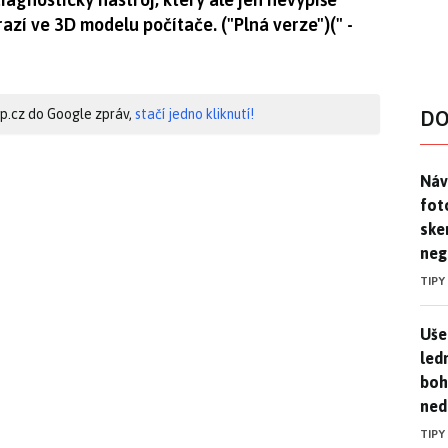
zí ve 3D modelu počítače. ("Plná verze")(" -
hip.cz do Google zpráv,
stačí jedno kliknutí!
DO
Náv
Náv
fot
ske
neg
TIPY
Uše
Uše
led
boh
ned
TIPY