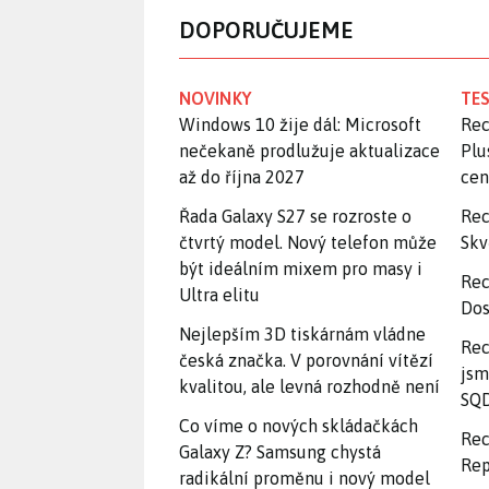
DOPORUČUJEME
NOVINKY
TES
Windows 10 žije dál: Microsoft
Rec
nečekaně prodlužuje aktualizace
Plu
až do října 2027
ce
Řada Galaxy S27 se rozroste o
Rec
čtvrtý model. Nový telefon může
Skv
být ideálním mixem pro masy i
Rec
Ultra elitu
Dos
Nejlepším 3D tiskárnám vládne
Rec
česká značka. V porovnání vítězí
jsm
kvalitou, ale levná rozhodně není
SQD
Co víme o nových skládačkách
Rec
Galaxy Z? Samsung chystá
Rep
radikální proměnu i nový model