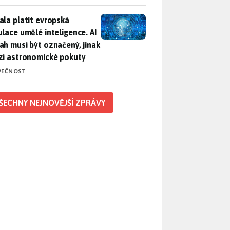
ala platit evropská regulace umělé inteligence. AI obsah musí
ala platit evropská
ulace umělé inteligence. AI
ah musí být označený, jinak
zí astronomické pokuty
PEČNOST
ŠECHNY NEJNOVĚJŠÍ ZPRÁVY