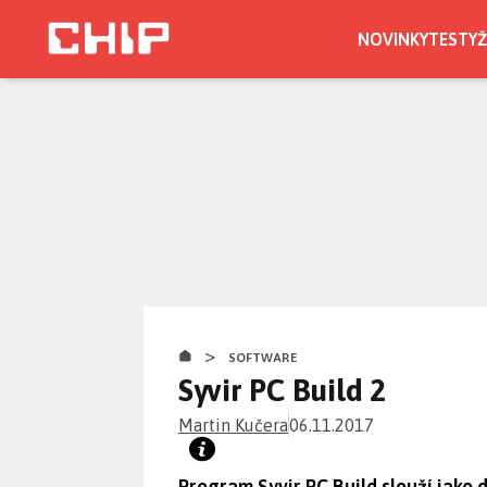
Přejít
k
NOVINKY
TESTY
Ž
hlavnímu
obsahu
>
SOFTWARE
Syvir PC Build 2
Martin Kučera
06.11.2017
Program Syvir PC Build slouží jako d