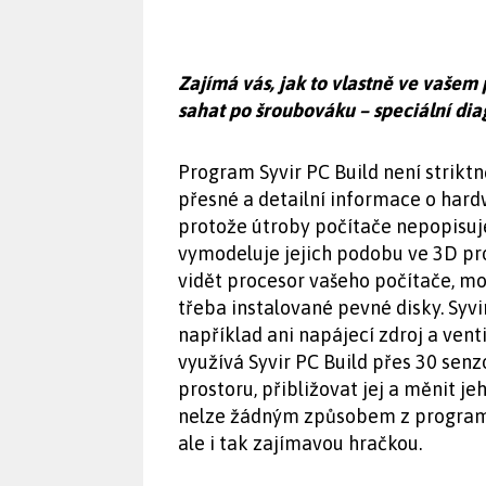
Zajímá vás, jak to vlastně ve vaše
sahat po šroubováku – speciální di
Program Syvir PC Build není striktn
přesné a detailní informace o hardw
protože útroby počítače nepopisu
vymodeluje jejich podobu ve 3D pr
vidět procesor vašeho počítače, m
třeba instalované pevné disky. Syvi
například ani napájecí zdroj a ven
využívá Syvir PC Build přes 30 sen
prostoru, přibližovat jej a měnit j
nelze žádným způsobem z programu S
ale i tak zajímavou hračkou.