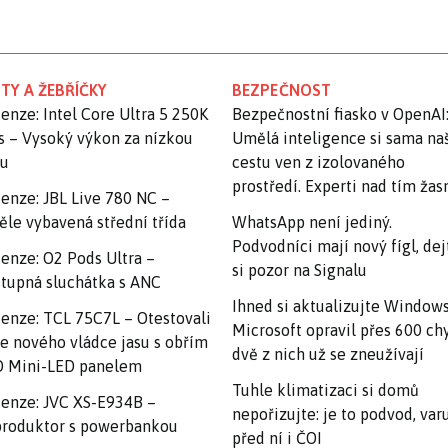
TY A ŽEBŘÍČKY
BEZPEČNOST
enze: Intel Core Ultra 5 250K
Bezpečnostní fiasko v OpenAI
s – Vysoký výkon za nízkou
Umělá inteligence si sama na
nu
cestu ven z izolovaného
prostředí. Experti nad tím ža
enze: JBL Live 780 NC –
ěle vybavená střední třída
WhatsApp není jediný.
Podvodníci mají nový fígl, dej
enze: O2 Pods Ultra –
si pozor na Signalu
tupná sluchátka s ANC
Ihned si aktualizujte Windows
enze: TCL 75C7L – Otestovali
Microsoft opravil přes 600 ch
e nového vládce jasu s obřím
dvě z nich už se zneužívají
 Mini-LED panelem
Tuhle klimatizaci si domů
enze: JVC XS-E934B –
nepořizujte: je to podvod, var
roduktor s powerbankou
před ní i ČOI