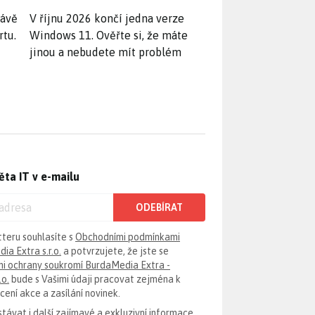
rávě
V říjnu 2026 končí jedna verze
rtu.
Windows 11. Ověřte si, že máte
jinou a nebudete mít problém
ěta IT v e-mailu
ODEBÍRAT
tteru souhlasíte s
Obchodními podmínkami
ia Extra s.r.o.
a potvrzujete, že jste se
i ochrany soukromí BurdaMedia Extra -
.o.
bude s Vašimi údaji pracovat zejména k
ení akce a zasílání novinek.
távat i další zajímavé a exkluzivní informace