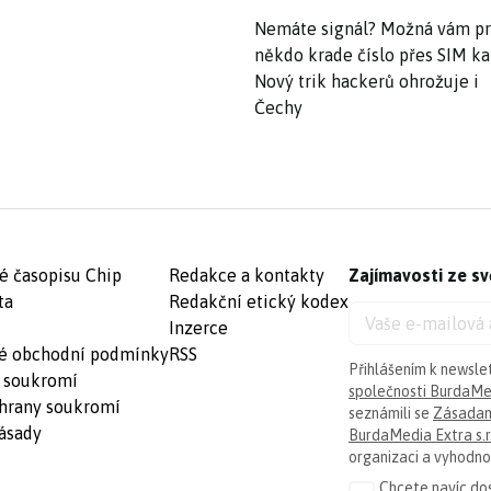
Nemáte signál? Možná vám p
někdo krade číslo přes SIM ka
Nový trik hackerů ohrožuje i
Čechy
é časopisu Chip
Redakce a kontakty
Zajímavosti ze sv
ta
Redakční etický kodex
Inzerce
é obchodní podmínky
RSS
Přihlášením k newsle
 soukromí
společnosti BurdaMed
hrany soukromí
seznámili se
Zásadam
ásady
BurdaMedia Extra s.r
organizaci a vyhodnoc
Chcete navíc dos