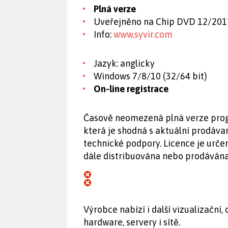
Plná verze
Uveřejněno na Chip DVD 12/201
Info:
www.syvir.com
Jazyk: anglicky
Windows 7/8/10 (32/64 bit)
On-line registrace
Časově neomezená plná verze progr
která je shodná s aktuální prodáva
technické podpory. Licence je urče
dále distribuována nebo prodávána
Výrobce nabízí i další vizualizační
hardware, servery i sítě.