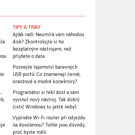
TIPY A TRIKY
:
Ajťák radí: Neumírá vám náhodou
šla
disk? Zkontrolujte si ho
bezplatným nástrojem, než
snou
přijdete o data
Poznejte tajemství barevných
te
USB portů: Co znamenají černé,
oranžové a modré konektory?
.
Programátor si řekl dost a sám
yb,
vyvinul nový nástroj. Tak dobrý
čistič Windows tu ještě nebyl
Vypínáte Wi-Fi router při odjezdu
uje
na dovolenou? Tohle jsou důvody,
proč byste měli