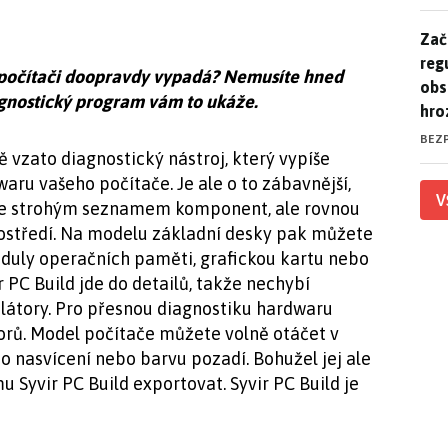
Zač
Zač
reg
m počítači doopravdy vypadá? Nemusíte hned
obs
agnostický program vám to ukáže.
hro
BEZ
ě vzato diagnostický nástroj, který vypíše
aru vašeho počítače. Je ale o to zábavnější,
V
je strohým seznamem komponent, ale rovnou
ostředí. Na modelu základní desky pak můžete
oduly operačních paměti, grafickou kartu nebo
r PC Build jde do detailů, takže nechybí
tilátory. Pro přesnou diagnostiku hardwaru
zorů. Model počítače můžete volně otáčet v
eho nasvícení nebo barvu pozadí. Bohužel jej ale
yvir PC Build exportovat. Syvir PC Build je