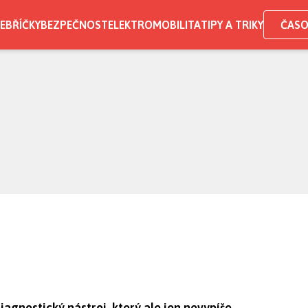
EBŘÍČKY
BEZPEČNOST
ELEKTROMOBILITA
TIPY A TRIKY
ČASO
iagnostický nástroj, který ale jen nevypíše