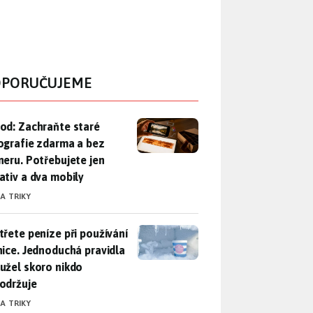
PORUČUJEME
od: Zachraňte staré fotografie zdarma a bez skeneru. Potřebuje
od: Zachraňte staré
ografie zdarma a bez
neru. Potřebujete jen
ativ a dva mobily
 A TRIKY
třete peníze při používání lednice. Jednoduchá pravidla bohuž
třete peníze při používání
nice. Jednoduchá pravidla
užel skoro nikdo
održuje
 A TRIKY