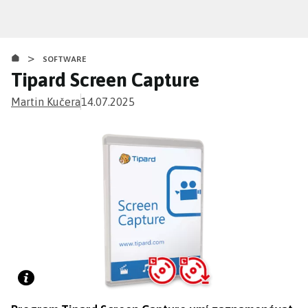
Přejít
k
hlavnímu
>
obsahu
SOFTWARE
Tipard Screen Capture
Martin Kučera
14.07.2025