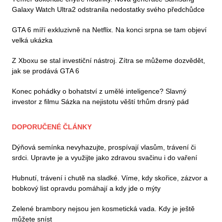
Galaxy Watch Ultra2 odstranila nedostatky svého předchůdce
GTA 6 míří exkluzivně na Netflix. Na konci srpna se tam objeví
velká ukázka
Z Xboxu se stal investiční nástroj. Zítra se můžeme dozvědět,
jak se prodává GTA 6
Konec pohádky o bohatství z umělé inteligence? Slavný
investor z filmu Sázka na nejistotu věští trhům drsný pád
DOPORUČENÉ ČLÁNKY
Dýňová semínka nevyhazujte, prospívají vlasům, trávení či
srdci. Upravte je a využijte jako zdravou svačinu i do vaření
Hubnutí, trávení i chutě na sladké. Víme, kdy skořice, zázvor a
bobkový list opravdu pomáhají a kdy jde o mýty
Zelené brambory nejsou jen kosmetická vada. Kdy je ještě
můžete sníst