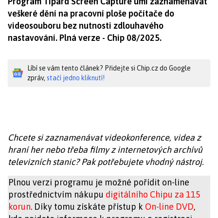
Program Tipard Screen Capture umí zaznamenávat
veškeré dění na pracovní ploše počítače do
videosouboru bez nutnosti zdlouhavého
nastavování. Plná verze - Chip 08/2025.
Líbí se vám tento článek? Přidejte si Chip.cz do Google
zpráv,
stačí jedno kliknutí!
Chcete si zaznamenávat videokonference, videa z
hraní her nebo třeba filmy z internetových archívů
televizních stanic? Pak potřebujete vhodný nástroj.
Plnou verzi programu je možné pořídit on-line
prostřednictvím nákupu
digitálního Chipu za 115
korun
. Díky tomu získáte přístup k
On-line DVD
,