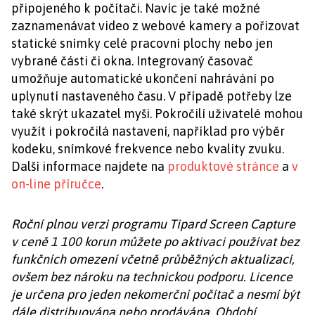
připojeného k počítači. Navíc je také možné
zaznamenávat video z webové kamery a pořizovat
statické snímky celé pracovní plochy nebo jen
vybrané části či okna. Integrovaný časovač
umožňuje automatické ukončení nahrávání po
uplynutí nastaveného času. V případě potřeby lze
také skrýt ukazatel myši. Pokročilí uživatelé mohou
využít i pokročilá nastavení, například pro výběr
kodeku, snímkové frekvence nebo kvality zvuku.
Další informace najdete na
produktové stránce
a
v
on-line příručce
.
Roční plnou verzi programu Tipard Screen Capture
v ceně 1 100 korun můžete po aktivaci používat bez
funkčních omezení včetně průběžných aktualizací,
ovšem bez nároku na technickou podporu. Licence
je určena pro jeden nekomerční počítač a nesmí být
dále distribuována nebo prodávána. Období