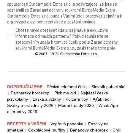
společnosti BurdaMedia Extra s.r.o.
a potvrzujete, že jste se
seznámili se
Zásadami ochrany soukromí BurdaMedia Extra -
BurdaMedia Extra s.r.o.
bude s Vašimi údaji pracovat zejména k
organizaci a vyhodnocení akce a zasílání novinek.
Chcete navíc dostávat i další zajímavé a exkluzivní
informace od našich partnerů? Pokud souhlasíte se
zpracováním údajů k tomuto účelu podle
Zásad ochrany
soukromí BurdaMedia Extra s.r.o.
, zaškrtněte toto pole.
© 2003—2026 BurdaMedia Extra s.r.o.
DOPORUČUJEME
Děsivá telefonní čísla
|
Slovník puberťáků
|
Partnerský horoskop
|
Pick me girl
|
Nejtěžší české
jazykolamy
|
Láska a vztahy
|
Kulturní tipy
|
Ajťák radí
|
Svátky a prázdniny 2026
|
Módní trendy 2026
|
WhatsApp
alternativy 2026
RECEPTY A VAŘENÍ
Vepřová panenka
|
Fazolky na
smetaně
|
Čokoládové muffiny
|
Banánový chlebíček
|
Chili