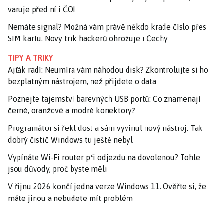
varuje před ní i ČOI
Nemáte signál? Možná vám právě někdo krade číslo přes
SIM kartu. Nový trik hackerů ohrožuje i Čechy
TIPY A TRIKY
Ajťák radí: Neumírá vám náhodou disk? Zkontrolujte si ho
bezplatným nástrojem, než přijdete o data
Poznejte tajemství barevných USB portů: Co znamenají
černé, oranžové a modré konektory?
Programátor si řekl dost a sám vyvinul nový nástroj. Tak
dobrý čistič Windows tu ještě nebyl
Vypínáte Wi-Fi router při odjezdu na dovolenou? Tohle
jsou důvody, proč byste měli
V říjnu 2026 končí jedna verze Windows 11. Ověřte si, že
máte jinou a nebudete mít problém