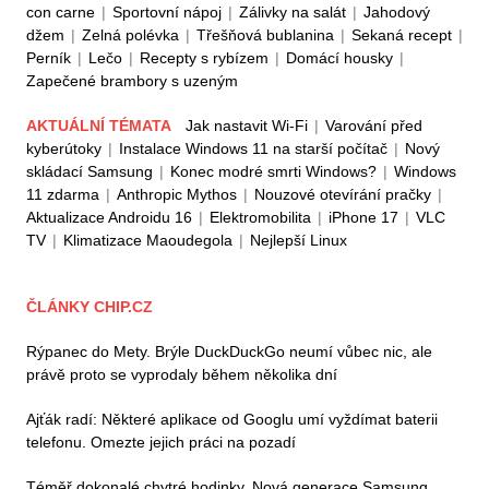
con carne
|
Sportovní nápoj
|
Zálivky na salát
|
Jahodový
džem
|
Zelná polévka
|
Třešňová bublanina
|
Sekaná recept
|
Perník
|
Lečo
|
Recepty s rybízem
|
Domácí housky
|
Zapečené brambory s uzeným
AKTUÁLNÍ TÉMATA
Jak nastavit Wi-Fi
|
Varování před
kyberútoky
|
Instalace Windows 11 na starší počítač
|
Nový
skládací Samsung
|
Konec modré smrti Windows?
|
Windows
11 zdarma
|
Anthropic Mythos
|
Nouzové otevírání pračky
|
Aktualizace Androidu 16
|
Elektromobilita
|
iPhone 17
|
VLC
TV
|
Klimatizace Maoudegola
|
Nejlepší Linux
ČLÁNKY CHIP.CZ
Rýpanec do Mety. Brýle DuckDuckGo neumí vůbec nic, ale
právě proto se vyprodaly během několika dní
Ajťák radí: Některé aplikace od Googlu umí vyždímat baterii
telefonu. Omezte jejich práci na pozadí
Téměř dokonalé chytré hodinky. Nová generace Samsung