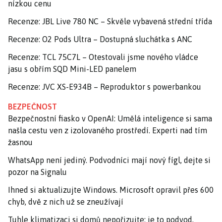
nízkou cenu
Recenze: JBL Live 780 NC – Skvěle vybavená střední třída
Recenze: O2 Pods Ultra – Dostupná sluchátka s ANC
Recenze: TCL 75C7L – Otestovali jsme nového vládce
jasu s obřím SQD Mini-LED panelem
Recenze: JVC XS-E934B – Reproduktor s powerbankou
BEZPEČNOST
Bezpečnostní fiasko v OpenAI: Umělá inteligence si sama
našla cestu ven z izolovaného prostředí. Experti nad tím
žasnou
WhatsApp není jediný. Podvodníci mají nový fígl, dejte si
pozor na Signalu
Ihned si aktualizujte Windows. Microsoft opravil přes 600
chyb, dvě z nich už se zneužívají
Tuhle klimatizaci si domů nepořizujte: je to podvod,