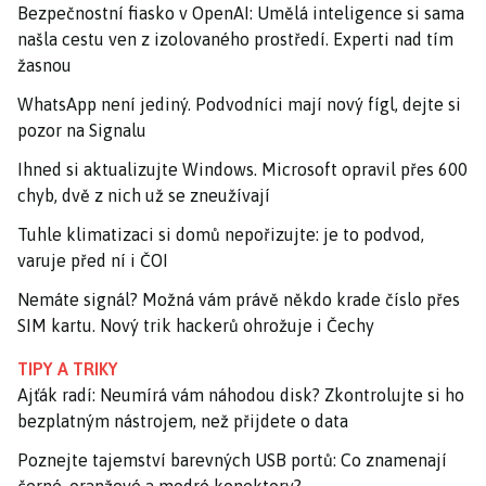
Bezpečnostní fiasko v OpenAI: Umělá inteligence si sama
našla cestu ven z izolovaného prostředí. Experti nad tím
žasnou
WhatsApp není jediný. Podvodníci mají nový fígl, dejte si
pozor na Signalu
Ihned si aktualizujte Windows. Microsoft opravil přes 600
chyb, dvě z nich už se zneužívají
Tuhle klimatizaci si domů nepořizujte: je to podvod,
varuje před ní i ČOI
Nemáte signál? Možná vám právě někdo krade číslo přes
SIM kartu. Nový trik hackerů ohrožuje i Čechy
TIPY A TRIKY
Ajťák radí: Neumírá vám náhodou disk? Zkontrolujte si ho
bezplatným nástrojem, než přijdete o data
Poznejte tajemství barevných USB portů: Co znamenají