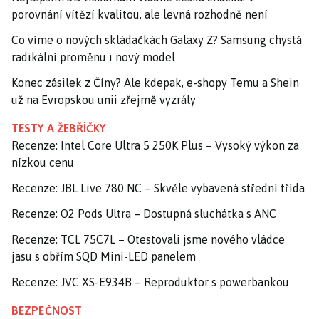
porovnání vítězí kvalitou, ale levná rozhodně není
Co víme o nových skládačkách Galaxy Z? Samsung chystá
radikální proměnu i nový model
Konec zásilek z Číny? Ale kdepak, e-shopy Temu a Shein
už na Evropskou unii zřejmě vyzrály
TESTY A ŽEBŘÍČKY
Recenze: Intel Core Ultra 5 250K Plus – Vysoký výkon za
nízkou cenu
Recenze: JBL Live 780 NC – Skvěle vybavená střední třída
Recenze: O2 Pods Ultra – Dostupná sluchátka s ANC
Recenze: TCL 75C7L – Otestovali jsme nového vládce
jasu s obřím SQD Mini-LED panelem
Recenze: JVC XS-E934B – Reproduktor s powerbankou
BEZPEČNOST