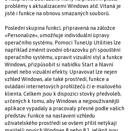
problémy s aktualizacemi Windows atd. Vítaná je
jistě i funkce na obnovu smazaných souborů.
Poslední skupina funkcí, připravená na záložce
»Personalize«, umožňuje individuální úpravy
operačního systému. Pomocí TuneUp Utilities lze
například změnit úvodní obrazovku při spouštění
operačního systému, upravit vizuální styl a funkce
Windows, přizpůsobit si nabídku Start a hlavní
panel nebo vizuální efekty. Upravovat lze nejen
vzhled Windows, ale také prostředí, funkce a
ovládání internetových prohlížečů či e-mailového
klienta. Celkem jsou k dispozici stovky předvoleb,
určených k tomu, aby Windows a nejpoužívanější
aplikace vypadaly a pracovaly přesně podle vašich
představ. Funkce na nastavení vzhledu
uživatelského prostředí se ovšem příliš netýkají
majitelů nových Windows 8 nebo 8.1, jelikož jsou