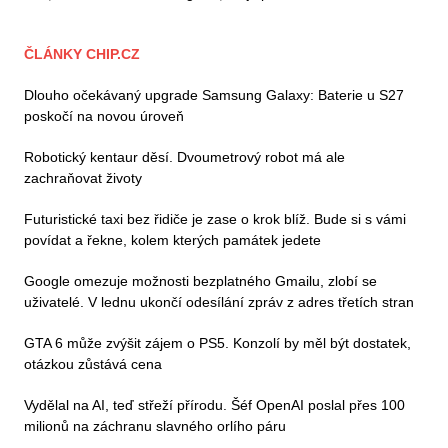
ČLÁNKY CHIP.CZ
Dlouho očekávaný upgrade Samsung Galaxy: Baterie u S27
poskočí na novou úroveň
Robotický kentaur děsí. Dvoumetrový robot má ale
zachraňovat životy
Futuristické taxi bez řidiče je zase o krok blíž. Bude si s vámi
povídat a řekne, kolem kterých památek jedete
Google omezuje možnosti bezplatného Gmailu, zlobí se
uživatelé. V lednu ukončí odesílání zpráv z adres třetích stran
GTA 6 může zvýšit zájem o PS5. Konzolí by měl být dostatek,
otázkou zůstává cena
Vydělal na AI, teď střeží přírodu. Šéf OpenAI poslal přes 100
milionů na záchranu slavného orlího páru