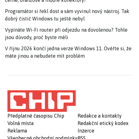
černé, oranžové a modré konektory?
Programátor si řekl dost a sám vyvinul nový nástroj. Tak
dobrý čistič Windows tu ještě nebyl
Vypínáte Wi-Fi router při odjezdu na dovolenou? Tohle
jsou důvody, proč byste měli
V říjnu 2026 končí jedna verze Windows 11. Ověřte si, že
máte jinou a nebudete mít problém
Předplatné časopisu Chip
Redakce a kontakty
Volná místa
Redakční etický kodex
Reklama
Inzerce
Všeobecné obchodní podmínky
RSS