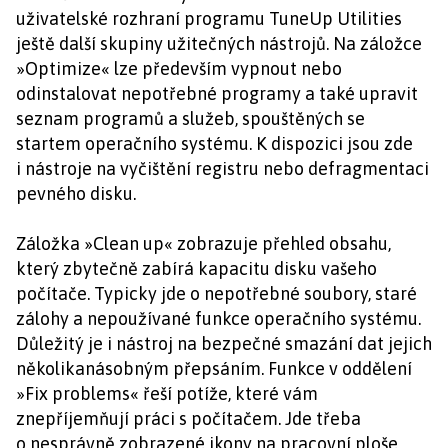
uživatelské rozhraní programu TuneUp Utilities
ještě další skupiny užitečných nástrojů. Na záložce
»Optimize« lze především vypnout nebo
odinstalovat nepotřebné programy a také upravit
seznam programů a služeb, spouštěných se
startem operačního systému. K dispozici jsou zde
i nástroje na vyčištění registru nebo defragmentaci
pevného disku.
Záložka »Clean up« zobrazuje přehled obsahu,
který zbytečně zabírá kapacitu disku vašeho
počítače. Typicky jde o nepotřebné soubory, staré
zálohy a nepoužívané funkce operačního systému.
Důležitý je i nástroj na bezpečné smazání dat jejich
několikanásobným přepsáním. Funkce v oddělení
»Fix problems« řeší potíže, které vám
znepříjemňují práci s počítačem. Jde třeba
o nesprávně zobrazené ikony na pracovní ploše,