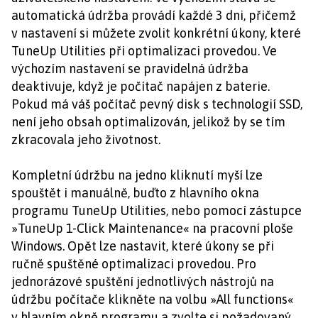
automatická údržba provádí každé 3 dni, přičemž
v nastavení si můžete zvolit konkrétní úkony, které
TuneUp Utilities při optimalizaci provedou. Ve
výchozím nastavení se pravidelná údržba
deaktivuje, když je počítač napájen z baterie.
Pokud má váš počítač pevný disk s technologií SSD,
není jeho obsah optimalizován, jelikož by se tím
zkracovala jeho životnost.
Kompletní údržbu na jedno kliknutí myší lze
spouštět i manuálně, buďto z hlavního okna
programu TuneUp Utilities, nebo pomocí zástupce
»TuneUp 1-Click Maintenance« na pracovní ploše
Windows. Opět lze nastavit, které úkony se při
ručně spuštěné optimalizaci provedou. Pro
jednorázové spuštění jednotlivých nástrojů na
údržbu počítače klikněte na volbu »All functions«
v hlavním okně programu a zvolte si požadovaný