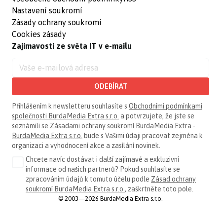
Nastavení soukromí
Zásady ochrany soukromí
Cookies zásady
Zajímavosti ze světa IT v e-mailu
ODEBÍRAT
Přihlášením k newsletteru souhlasíte s
Obchodními podmínkami
společnosti BurdaMedia Extra s.r.o.
a potvrzujete, že jste se
seznámili se
Zásadami ochrany soukromí BurdaMedia Extra -
BurdaMedia Extra s.r.o.
bude s Vašimi údaji pracovat zejména k
organizaci a vyhodnocení akce a zasílání novinek.
Chcete navíc dostávat i další zajímavé a exkluzivní
informace od našich partnerů? Pokud souhlasíte se
zpracováním údajů k tomuto účelu podle
Zásad ochrany
soukromí BurdaMedia Extra s.r.o.
, zaškrtněte toto pole.
© 2003—2026 BurdaMedia Extra s.r.o.