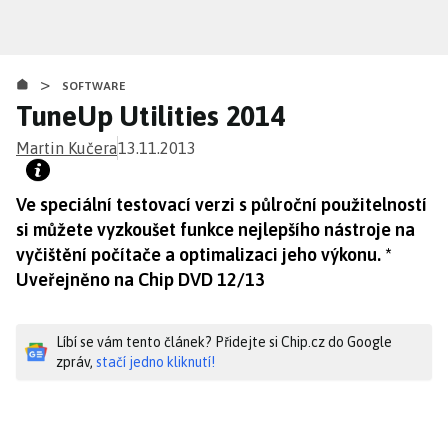
Přejít
k
hlavnímu
>
obsahu
SOFTWARE
TuneUp Utilities 2014
Martin Kučera
13.11.2013
Ve speciální testovací verzi s půlroční použitelností
si můžete vyzkoušet funkce nejlepšího nástroje na
vyčištění počítače a optimalizaci jeho výkonu. *
Uveřejněno na Chip DVD 12/13
Líbí se vám tento článek? Přidejte si Chip.cz do Google
zpráv,
stačí jedno kliknutí!