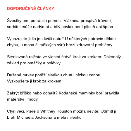
DOPORUČENÉ ČLÁNKY
Švestky umí potrápit i pomoci. Vláknina prospívá trávení,
sorbitol může nadýmat a bílý povlak není plíseň ani špína
Vyhazujete jídlo jen kvůli datu? U některých potravin děláte
chybu, u masa či měkkých sýrů hrozí zdravotní problémy
Sterilovaná rajčata ve vlastní šťávě krok za krokem: Dokonalý
základ pro omáčky a polévky
Dušená mrkev potěší sladkou chutí i nízkou cenou.
Vyzkoušejte ji krok za krokem
Zakrýt bříško nebo odhalit? Kodaňské maminky boří pravidla
mateřství i módy
Čtyři věci, které o Whitney Houston možná nevíte: Odmítl ji
bratr Michaela Jacksona a měla milenku