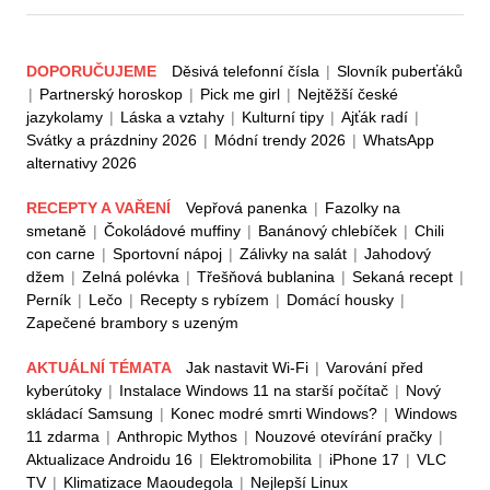
DOPORUČUJEME
Děsivá telefonní čísla
|
Slovník puberťáků
|
Partnerský horoskop
|
Pick me girl
|
Nejtěžší české
jazykolamy
|
Láska a vztahy
|
Kulturní tipy
|
Ajťák radí
|
Svátky a prázdniny 2026
|
Módní trendy 2026
|
WhatsApp
alternativy 2026
RECEPTY A VAŘENÍ
Vepřová panenka
|
Fazolky na
smetaně
|
Čokoládové muffiny
|
Banánový chlebíček
|
Chili
con carne
|
Sportovní nápoj
|
Zálivky na salát
|
Jahodový
džem
|
Zelná polévka
|
Třešňová bublanina
|
Sekaná recept
|
Perník
|
Lečo
|
Recepty s rybízem
|
Domácí housky
|
Zapečené brambory s uzeným
AKTUÁLNÍ TÉMATA
Jak nastavit Wi-Fi
|
Varování před
kyberútoky
|
Instalace Windows 11 na starší počítač
|
Nový
skládací Samsung
|
Konec modré smrti Windows?
|
Windows
11 zdarma
|
Anthropic Mythos
|
Nouzové otevírání pračky
|
Aktualizace Androidu 16
|
Elektromobilita
|
iPhone 17
|
VLC
TV
|
Klimatizace Maoudegola
|
Nejlepší Linux