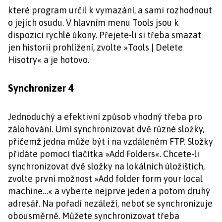
které program určil k vymazání, a sami rozhodnout
o jejich osudu. V hlavním menu Tools jsou k
dispozici rychlé úkony. Přejete-li si třeba smazat
jen historii prohlížení, zvolte »Tools | Delete
Hisotry« a je hotovo.
Synchronizer 4
Jednoduchý a efektivní způsob vhodný třeba pro
zálohování. Umí synchronizovat dvě různé složky,
přičemž jedna může být i na vzdáleném FTP. Složky
přidáte pomocí tlačítka »Add Folders«. Chcete-li
synchronizovat dvě složky na lokálních úložištích,
zvolte první možnost »Add folder form your local
machine…« a vyberte nejprve jeden a potom druhý
adresář. Na pořadí nezáleží, neboť se synchronizuje
obousměrně. Můžete synchronizovat třeba