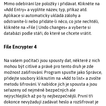
Mimo odebírání lze položky i přidávat. Klikněte na
»Add Entry« a vyplňte název, typ, příkaz atd.
Aplikace si automaticky ukládá zálohy a
odstraníte-li nebo přidáte-li něco, co jste nechtěli,
klikněte na »File | Undo changes« a vyberte si
databázi podle stáři, do které se chcete vrátit.
File Encrypter 4
Na vašem počítači jsou spousty dat, některé z nich
mohou být citlivé a právě pro tento druh je zde
možnost zašifrování. Program spusťte jako Správce,
přidejte soubory kliknutím na »Add to list« a zvolte
metodu šifrování. V nabídce jich je spousta a jsou
seřazeny od nejméně bezpečných ale
nejrychlejších až po ty nejbezpečnější. První tři
dokonce nevyžadují zadávat heslo a rozšifrovat je