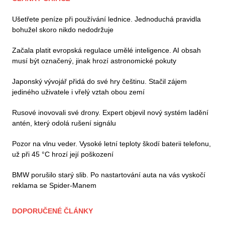
Ušetřete peníze při používání lednice. Jednoduchá pravidla
bohužel skoro nikdo nedodržuje
Začala platit evropská regulace umělé inteligence. AI obsah
musí být označený, jinak hrozí astronomické pokuty
Japonský vývojář přidá do své hry češtinu. Stačil zájem
jediného uživatele i vřelý vztah obou zemí
Rusové inovovali své drony. Expert objevil nový systém ladění
antén, který odolá rušení signálu
Pozor na vlnu veder. Vysoké letní teploty škodí baterii telefonu,
už při 45 °C hrozí její poškození
BMW porušilo starý slib. Po nastartování auta na vás vyskočí
reklama se Spider-Manem
DOPORUČENÉ ČLÁNKY