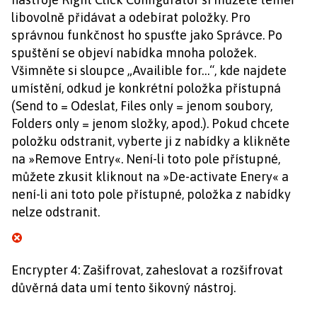
libovolně přidávat a odebírat položky. Pro
správnou funkčnost ho spusťte jako Správce. Po
spuštění se objeví nabídka mnoha položek.
Všimněte si sloupce „Availible for…“, kde najdete
umístění, odkud je konkrétní položka přístupná
(Send to = Odeslat, Files only = jenom soubory,
Folders only = jenom složky, apod.). Pokud chcete
položku odstranit, vyberte ji z nabídky a klikněte
na »Remove Entry«. Není-li toto pole přístupné,
můžete zkusit kliknout na »De-activate Enery« a
není-li ani toto pole přístupné, položka z nabídky
nelze odstranit.
Encrypter 4: Zašifrovat, zaheslovat a rozšifrovat
důvěrná data umí tento šikovný nástroj.