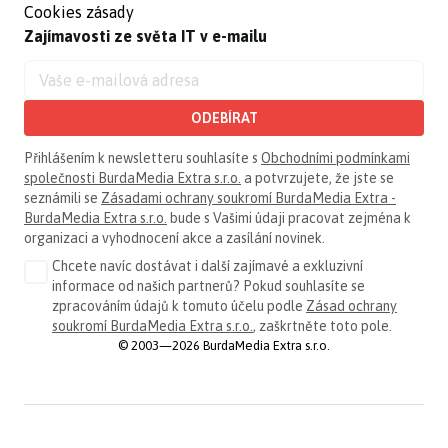
Cookies zásady
Zajímavosti ze světa IT v e-mailu
ODEBÍRAT
Přihlášením k newsletteru souhlasíte s
Obchodními podmínkami
společnosti BurdaMedia Extra s.r.o.
a potvrzujete, že jste se
seznámili se
Zásadami ochrany soukromí BurdaMedia Extra -
BurdaMedia Extra s.r.o.
bude s Vašimi údaji pracovat zejména k
organizaci a vyhodnocení akce a zasílání novinek.
Chcete navíc dostávat i další zajímavé a exkluzivní
informace od našich partnerů? Pokud souhlasíte se
zpracováním údajů k tomuto účelu podle
Zásad ochrany
soukromí BurdaMedia Extra s.r.o.
, zaškrtněte toto pole.
© 2003—2026 BurdaMedia Extra s.r.o.