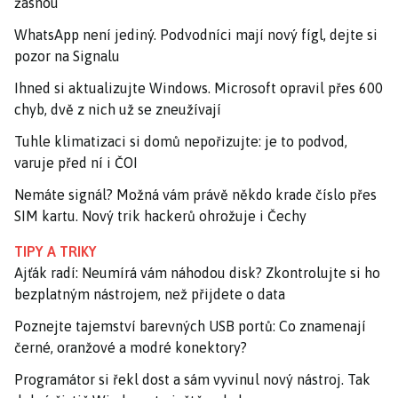
žasnou
WhatsApp není jediný. Podvodníci mají nový fígl, dejte si
pozor na Signalu
Ihned si aktualizujte Windows. Microsoft opravil přes 600
chyb, dvě z nich už se zneužívají
Tuhle klimatizaci si domů nepořizujte: je to podvod,
varuje před ní i ČOI
Nemáte signál? Možná vám právě někdo krade číslo přes
SIM kartu. Nový trik hackerů ohrožuje i Čechy
TIPY A TRIKY
Ajťák radí: Neumírá vám náhodou disk? Zkontrolujte si ho
bezplatným nástrojem, než přijdete o data
Poznejte tajemství barevných USB portů: Co znamenají
černé, oranžové a modré konektory?
Programátor si řekl dost a sám vyvinul nový nástroj. Tak