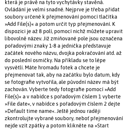
která je právě na tyto vychytávky stavěná.
Ovládání je velmi snadné. Nejprve je třeba přidat
soubory určené k přejmenování pomocí tlačítka
»Add File(s)« a potom určit typ přejmenování. K
dispozici je až 8 polí, pomocí nichž můžete upravit
libovolně název. Již zmiňované pole jsou označena
pořadovými znaky 1-8 a jednička představuje
začátek nového názvu, dvojka pokračování atd. až
do poslední osmičky. Na příkladu se to lépe
vysvětlí. Máte hromadu fotek a chcete je
přejmenovat tak, aby na začátku bylo datum, kdy
se fotografie vytvořila, ale původní název má být
zachován. Vyberte tedy fotografie pomocí »Add
File(s)« a v nabídce s pořadovým číslem 1 vyberte
»File date«, v nabídce s pořadovým číslem 2 dejte
»Default time name«. Ještě jednou raději
zkontrolujte vybrané soubory, neboť přejmenování
nejde vzít zpátky a potom klikněte na »Start