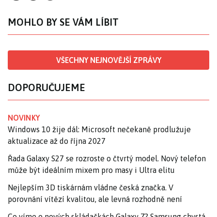
MOHLO BY SE VÁM LÍBIT
VŠECHNY NEJNOVĚJŠÍ ZPRÁVY
DOPORUČUJEME
NOVINKY
Windows 10 žije dál: Microsoft nečekaně prodlužuje
aktualizace až do října 2027
Řada Galaxy S27 se rozroste o čtvrtý model. Nový telefon
může být ideálním mixem pro masy i Ultra elitu
Nejlepším 3D tiskárnám vládne česká značka. V
porovnání vítězí kvalitou, ale levná rozhodně není
Co víme o nových skládačkách Galaxy Z? Samsung chystá