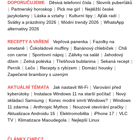
DOPORUČUJEME
Děsivá telefonní čísla
|
Slovník puberťáků
|
Partnerský horoskop
|
Pick me girl
|
Nejtěžší české
jazykolamy
|
Láska a vztahy
|
Kulturní tipy
|
Ajťák radí
|
Svátky a prázdniny 2026
|
Módní trendy 2026
|
WhatsApp
alternativy 2026
RECEPTY A VAŘENÍ
Vepřová panenka
|
Fazolky na
smetaně
|
Čokoládové muffiny
|
Banánový chlebíček
|
Chili
con carne
|
Sportovní nápoj
|
Zálivky na salát
|
Jahodový
džem
|
Zelná polévka
|
Třešňová bublanina
|
Sekaná recept
|
Perník
|
Lečo
|
Recepty s rybízem
|
Domácí housky
|
Zapečené brambory s uzeným
AKTUÁLNÍ TÉMATA
Jak nastavit Wi-Fi
|
Varování před
kyberútoky
|
Instalace Windows 11 na starší počítač
|
Nový
skládací Samsung
|
Konec modré smrti Windows?
|
Windows
11 zdarma
|
Anthropic Mythos
|
Nouzové otevírání pračky
|
Aktualizace Androidu 16
|
Elektromobilita
|
iPhone 17
|
VLC
TV
|
Klimatizace Maoudegola
|
Nejlepší Linux
ČLÁNKY CHIP.CZ