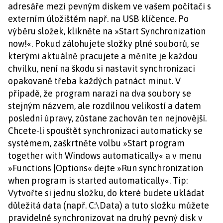
adresáře mezi pevným diskem ve vašem počítači s
externím úložištěm např. na USB klíčence. Po
výběru složek, klikněte na »Start Synchronization
now!«. Pokud zálohujete složky plné souborů, se
kterými aktuálně pracujete a měníte je každou
chvilku, není na škodu si nastavit synchronizaci
opakovaně třeba každých patnáct minut. V
případě, že program narazí na dva soubory se
stejným názvem, ale rozdílnou velikostí a datem
poslední úpravy, zůstane zachován ten nejnovější.
Chcete-li spouštět synchronizaci automaticky se
systémem, zaškrtněte volbu »Start program
together with Windows automatically« a v menu
»Functions |Options« dejte »Run synchronization
when program is started automatically«. Tip:
Vytvořte si jednu složku, do které budete ukládat
důležitá data (např. C:\Data) a tuto složku můžete
pravidelně synchronizovat na druhý pevný disk v