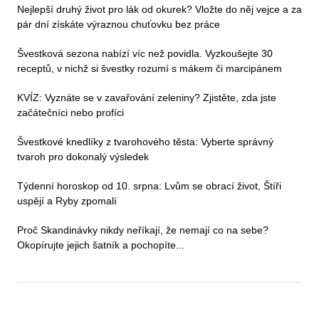
Nejlepší druhý život pro lák od okurek? Vložte do něj vejce a za
pár dní získáte výraznou chuťovku bez práce
Švestková sezona nabízí víc než povidla. Vyzkoušejte 30
receptů, v nichž si švestky rozumí s mákem či marcipánem
KVÍZ: Vyznáte se v zavařování zeleniny? Zjistěte, zda jste
začátečníci nebo profíci
Švestkové knedlíky z tvarohového těsta: Vyberte správný
tvaroh pro dokonalý výsledek
Týdenní horoskop od 10. srpna: Lvům se obrací život, Štíři
uspějí a Ryby zpomalí
Proč Skandinávky nikdy neříkají, že nemají co na sebe?
Okopírujte jejich šatník a pochopíte...