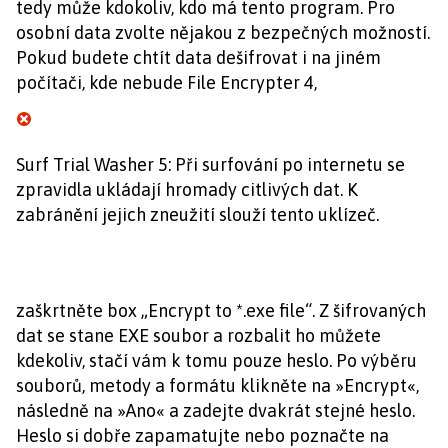
tedy může kdokoliv, kdo má tento program. Pro
osobní data zvolte nějakou z bezpečných možností.
Pokud budete chtít data dešifrovat i na jiném
počítači, kde nebude File Encrypter 4,
Surf Trial Washer 5: Při surfování po internetu se
zpravidla ukládají hromady citlivých dat. K
zabránění jejich zneužití slouží tento uklízeč.
zaškrtněte box „Encrypt to *.exe file“. Z šifrovaných
dat se stane EXE soubor a rozbalit ho můžete
kdekoliv, stačí vám k tomu pouze heslo. Po výběru
souborů, metody a formátu klikněte na »Encrypt«,
následně na »Ano« a zadejte dvakrát stejné heslo.
Heslo si dobře zapamatujte nebo poznačte na