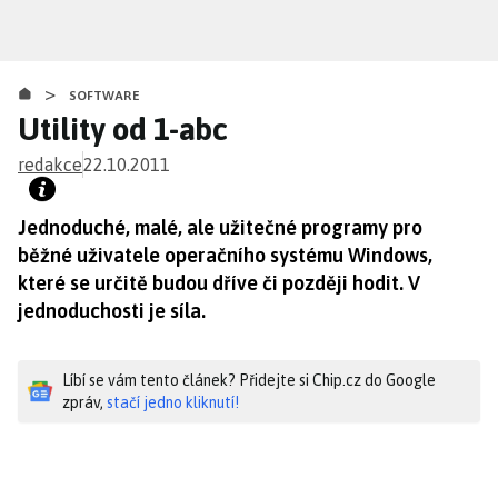
Přejít
k
hlavnímu
>
obsahu
SOFTWARE
Utility od 1-abc
redakce
22.10.2011
Jednoduché, malé, ale užitečné programy pro
běžné uživatele operačního systému Windows,
které se určitě budou dříve či později hodit. V
jednoduchosti je síla.
Líbí se vám tento článek? Přidejte si Chip.cz do Google
zpráv,
stačí jedno kliknutí!