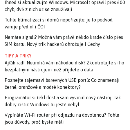
Ihned si aktualizujte Windows. Microsoft opravil přes 600
chyb, dvě z nich už se zneužívají
Tuhle klimatizaci si domů nepořizujte: je to podvod,
varuje před ní i ČOI
Nemáte signál? Možná vám právě někdo krade číslo přes
SIM kartu. Nový trik hackerů ohrožuje i Čechy
TIPY A TRIKY
Ajťák radí: Neumírá vám náhodou disk? Zkontrolujte si ho
bezplatným nástrojem, než přijdete o data
Poznejte tajemství barevných USB portů: Co znamenají
černé, oranžové a modré konektory?
Programátor si řekl dost a sám vyvinul nový nástroj. Tak
dobrý čistič Windows tu ještě nebyl
Vypínáte Wi-Fi router při odjezdu na dovolenou? Tohle
jsou důvody, proč byste měli