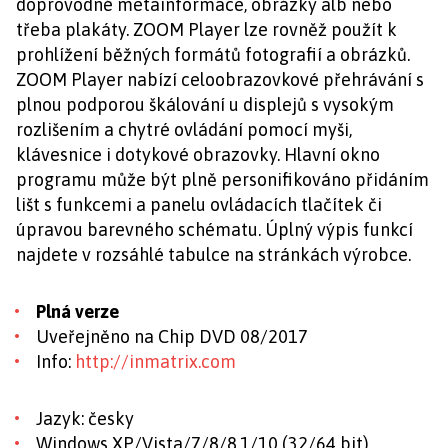
doprovodné metainformace, obrázky alb nebo
třeba plakáty. ZOOM Player lze rovněž použít k
prohlížení běžných formátů fotografií a obrázků.
ZOOM Player nabízí celoobrazovkové přehrávání s
plnou podporou škálování u displejů s vysokým
rozlišením a chytré ovládání pomocí myši,
klávesnice i dotykové obrazovky. Hlavní okno
programu může být plně personifikováno přidáním
lišt s funkcemi a panelu ovládacích tlačítek či
úpravou barevného schématu. Úplný výpis funkcí
najdete v rozsáhlé tabulce na stránkách výrobce.
Plná verze
Uveřejněno na Chip DVD 08/2017
Info:
http://inmatrix.com
Jazyk: česky
Windows XP/Vista/7/8/8.1/10 (32/64 bit)