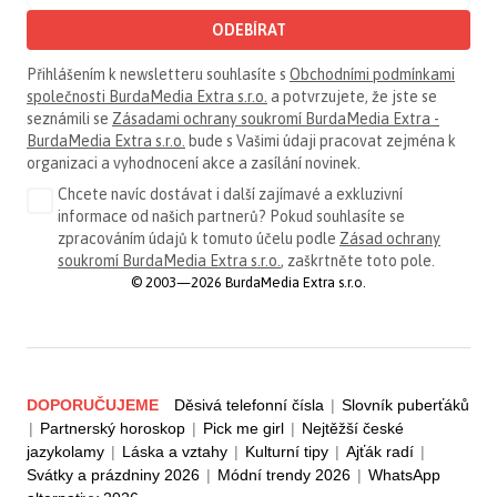
ODEBÍRAT
Přihlášením k newsletteru souhlasíte s
Obchodními podmínkami
společnosti BurdaMedia Extra s.r.o.
a potvrzujete, že jste se
seznámili se
Zásadami ochrany soukromí BurdaMedia Extra -
BurdaMedia Extra s.r.o.
bude s Vašimi údaji pracovat zejména k
organizaci a vyhodnocení akce a zasílání novinek.
Chcete navíc dostávat i další zajímavé a exkluzivní
informace od našich partnerů? Pokud souhlasíte se
zpracováním údajů k tomuto účelu podle
Zásad ochrany
soukromí BurdaMedia Extra s.r.o.
, zaškrtněte toto pole.
© 2003—2026 BurdaMedia Extra s.r.o.
DOPORUČUJEME
Děsivá telefonní čísla
|
Slovník puberťáků
|
Partnerský horoskop
|
Pick me girl
|
Nejtěžší české
jazykolamy
|
Láska a vztahy
|
Kulturní tipy
|
Ajťák radí
|
Svátky a prázdniny 2026
|
Módní trendy 2026
|
WhatsApp