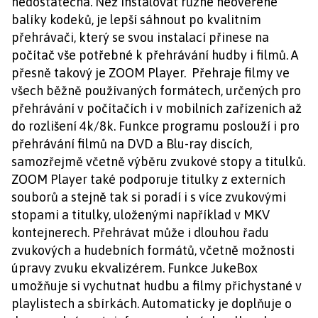
nedostatečná. Než instalovat různé neověřené
balíky kodeků, je lepší sáhnout po kvalitním
přehrávači, který se svou instalací přinese na
počítač vše potřebné k přehrávání hudby i filmů. A
přesně takový je ZOOM Player. Přehraje filmy ve
všech běžně používaných formátech, určených pro
přehrávání v počítačích i v mobilních zařízeních až
do rozlišení 4k/8k. Funkce programu poslouží i pro
přehrávání filmů na DVD a Blu-ray discích,
samozřejmě včetně výběru zvukové stopy a titulků.
ZOOM Player také podporuje titulky z externích
souborů a stejně tak si poradí i s více zvukovými
stopami a titulky, uloženými například v MKV
kontejnerech. Přehrávat může i dlouhou řadu
zvukových a hudebních formátů, včetně možnosti
úpravy zvuku ekvalizérem. Funkce JukeBox
umožňuje si vychutnat hudbu a filmy přichystané v
playlistech a sbírkách. Automaticky je doplňuje o