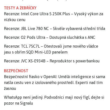
TESTY A ŽEBŘÍČKY
Recenze: Intel Core Ultra 5 250K Plus – Vysoký výkon za
nízkou cenu
Recenze: JBL Live 780 NC – Skvěle vybavená střední třída
Recenze: O2 Pods Ultra – Dostupná sluchátka s ANC
Recenze: TCL 75C7L – Otestovali jsme nového vládce
jasu s obřím SQD Mini-LED panelem
Recenze: JVC XS-E934B – Reproduktor s powerbankou
BEZPEČNOST
Bezpečnostní fiasko v OpenAI: Umělá inteligence si sama
našla cestu ven z izolovaného prostředí. Experti nad tím
žasnou
WhatsApp není jediný. Podvodníci mají nový fígl, dejte si
pozor na Signalu