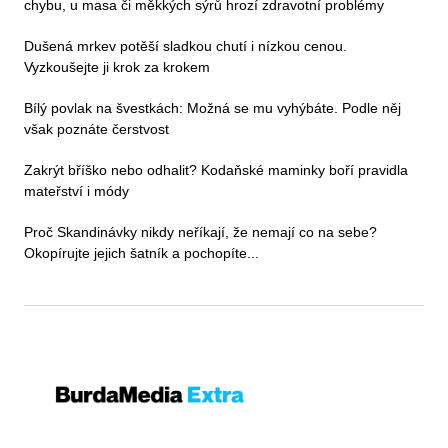
chybu, u masa či měkkých sýrů hrozí zdravotní problémy
Dušená mrkev potěší sladkou chutí i nízkou cenou.
Vyzkoušejte ji krok za krokem
Bílý povlak na švestkách: Možná se mu vyhýbáte. Podle něj
však poznáte čerstvost
Zakrýt bříško nebo odhalit? Kodaňské maminky boří pravidla
mateřství i módy
Proč Skandinávky nikdy neříkají, že nemají co na sebe?
Okopírujte jejich šatník a pochopíte...