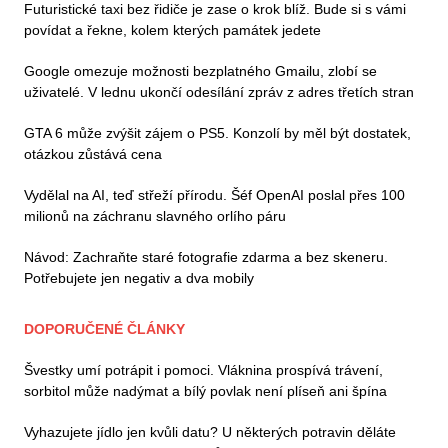
Futuristické taxi bez řidiče je zase o krok blíž. Bude si s vámi
povídat a řekne, kolem kterých památek jedete
Google omezuje možnosti bezplatného Gmailu, zlobí se
uživatelé. V lednu ukončí odesílání zpráv z adres třetích stran
GTA 6 může zvýšit zájem o PS5. Konzolí by měl být dostatek,
otázkou zůstává cena
Vydělal na AI, teď střeží přírodu. Šéf OpenAI poslal přes 100
milionů na záchranu slavného orlího páru
Návod: Zachraňte staré fotografie zdarma a bez skeneru.
Potřebujete jen negativ a dva mobily
DOPORUČENÉ ČLÁNKY
Švestky umí potrápit i pomoci. Vláknina prospívá trávení,
sorbitol může nadýmat a bílý povlak není plíseň ani špína
Vyhazujete jídlo jen kvůli datu? U některých potravin děláte