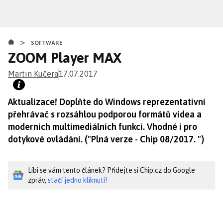
Přejít
k
hlavnímu
>
obsahu
SOFTWARE
ZOOM Player MAX
Martin Kučera
17.07.2017
Aktualizace! Doplňte do Windows reprezentativní
přehrávač s rozsáhlou podporou formátů videa a
moderních multimediálních funkcí. Vhodné i pro
dotykové ovládání. ("Plná verze - Chip 08/2017. ")
Líbí se vám tento článek? Přidejte si Chip.cz do Google
zpráv,
stačí jedno kliknutí!