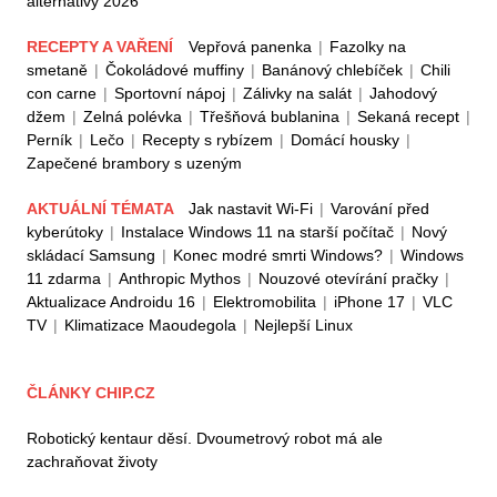
alternativy 2026
RECEPTY A VAŘENÍ
Vepřová panenka
|
Fazolky na
smetaně
|
Čokoládové muffiny
|
Banánový chlebíček
|
Chili
con carne
|
Sportovní nápoj
|
Zálivky na salát
|
Jahodový
džem
|
Zelná polévka
|
Třešňová bublanina
|
Sekaná recept
|
Perník
|
Lečo
|
Recepty s rybízem
|
Domácí housky
|
Zapečené brambory s uzeným
AKTUÁLNÍ TÉMATA
Jak nastavit Wi-Fi
|
Varování před
kyberútoky
|
Instalace Windows 11 na starší počítač
|
Nový
skládací Samsung
|
Konec modré smrti Windows?
|
Windows
11 zdarma
|
Anthropic Mythos
|
Nouzové otevírání pračky
|
Aktualizace Androidu 16
|
Elektromobilita
|
iPhone 17
|
VLC
TV
|
Klimatizace Maoudegola
|
Nejlepší Linux
ČLÁNKY CHIP.CZ
Robotický kentaur děsí. Dvoumetrový robot má ale
zachraňovat životy