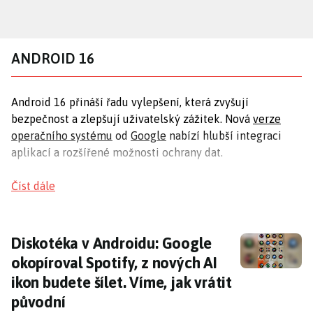
Přejít
k
hlavnímu
ANDROID 16
obsahu
Android 16 přináší řadu vylepšení, která zvyšují
bezpečnost a zlepšují uživatelský zážitek. Nová
verze
operačního systému
od
Google
nabízí hlubší integraci
aplikací a rozšířené možnosti ochrany dat.
Bezpečnostní funkce
Číst dále
Android 16 zavádí nové bezpečnostní funkce, které
zamezí přístupu k USB portům, dokud není telefon
Diskotéka v Androidu: Google okopíroval Spoti
Diskotéka v Androidu: Google
odemknut. Tato aktualizace pomáhá chránit zařízení před
okopíroval Spotify, z nových AI
neautorizovaným přístupem, což je důležité zejména při
ikon budete šílet. Víme, jak vrátit
používání veřejných nabíječek.
původní