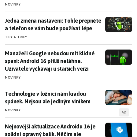
Integrace Poznámek od Googlu
NOVINKY
V Androidu 16 se aplikace Google Keep stává systémovou
Jedna změna nastavení: Tohle přepněte a telefon se 
Jedna změna nastavení: Tohle přepněte
službou, což znamená, že ji nelze odinstalovat. Tato
a telefon se vám bude používat lépe
hlubší integrace umožňuje uživatelům snadnější přístup
k poznámkám a zlepšuje celkovou efektivitu správy
TIPY A TRIKY
úkolů.
Manažeři Google nebudou mít klidné spaní: Android 16 
Manažeři Google nebudou mít klidné
Tipy a trendy
spaní: Android 16 příliš netáhne.
Uživatelé vyčkávají u starších verzí
Zabezpečte svůj telefon:
Jak Android 16 chrání vaše
data
NOVINKY
Mistrovství v bublinách:
Používejte je efektivně v
Androidu
Technologie v ložnici nám kradou spánek. Nejsou ale
Technologie v ložnici nám kradou
Poznámky v Androidu 16:
Objevte nové možnosti a
spánek. Nejsou ale jediným viníkem
omezení
NOVINKY
AD
Nejnovější aktualizace Androidu 16 je solidní opravn
Nejnovější aktualizace Androidu 16 je
solidní opravný balík. Něčím ale