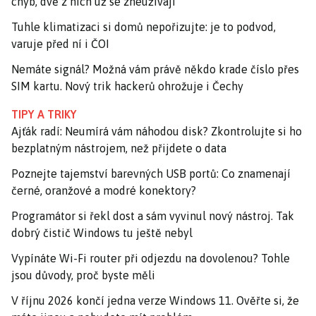
chyb, dvě z nich už se zneužívají
Tuhle klimatizaci si domů nepořizujte: je to podvod,
varuje před ní i ČOI
Nemáte signál? Možná vám právě někdo krade číslo přes
SIM kartu. Nový trik hackerů ohrožuje i Čechy
TIPY A TRIKY
Ajťák radí: Neumírá vám náhodou disk? Zkontrolujte si ho
bezplatným nástrojem, než přijdete o data
Poznejte tajemství barevných USB portů: Co znamenají
černé, oranžové a modré konektory?
Programátor si řekl dost a sám vyvinul nový nástroj. Tak
dobrý čistič Windows tu ještě nebyl
Vypínáte Wi-Fi router při odjezdu na dovolenou? Tohle
jsou důvody, proč byste měli
V říjnu 2026 končí jedna verze Windows 11. Ověřte si, že