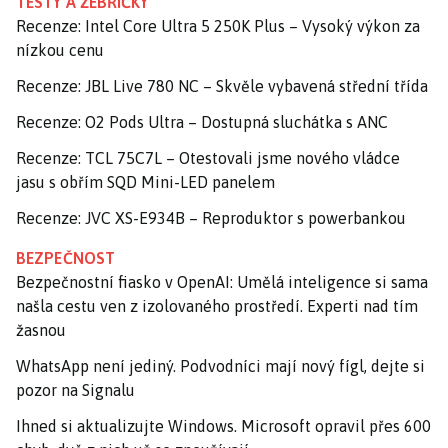
TESTY A ŽEBŘÍČKY
Recenze: Intel Core Ultra 5 250K Plus – Vysoký výkon za
nízkou cenu
Recenze: JBL Live 780 NC – Skvěle vybavená střední třída
Recenze: O2 Pods Ultra – Dostupná sluchátka s ANC
Recenze: TCL 75C7L – Otestovali jsme nového vládce
jasu s obřím SQD Mini-LED panelem
Recenze: JVC XS-E934B – Reproduktor s powerbankou
BEZPEČNOST
Bezpečnostní fiasko v OpenAI: Umělá inteligence si sama
našla cestu ven z izolovaného prostředí. Experti nad tím
žasnou
WhatsApp není jediný. Podvodníci mají nový fígl, dejte si
pozor na Signalu
Ihned si aktualizujte Windows. Microsoft opravil přes 600