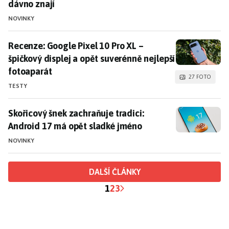
dávno znají
NOVINKY
Recenze: Google Pixel 10 Pro XL – špičkový displej a 
Recenze: Google Pixel 10 Pro XL –
špičkový displej a opět suverénně nejlepší
fotoaparát
27 FOTO
TESTY
Skořicový šnek zachraňuje tradici: Android 17 má opě
Skořicový šnek zachraňuje tradici:
Android 17 má opět sladké jméno
NOVINKY
DALŠÍ ČLÁNKY
1
2
3