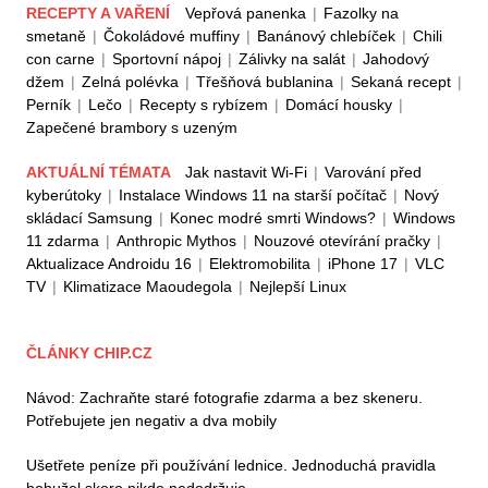
RECEPTY A VAŘENÍ
Vepřová panenka
|
Fazolky na
smetaně
|
Čokoládové muffiny
|
Banánový chlebíček
|
Chili
con carne
|
Sportovní nápoj
|
Zálivky na salát
|
Jahodový
džem
|
Zelná polévka
|
Třešňová bublanina
|
Sekaná recept
|
Perník
|
Lečo
|
Recepty s rybízem
|
Domácí housky
|
Zapečené brambory s uzeným
AKTUÁLNÍ TÉMATA
Jak nastavit Wi-Fi
|
Varování před
kyberútoky
|
Instalace Windows 11 na starší počítač
|
Nový
skládací Samsung
|
Konec modré smrti Windows?
|
Windows
11 zdarma
|
Anthropic Mythos
|
Nouzové otevírání pračky
|
Aktualizace Androidu 16
|
Elektromobilita
|
iPhone 17
|
VLC
TV
|
Klimatizace Maoudegola
|
Nejlepší Linux
ČLÁNKY CHIP.CZ
Návod: Zachraňte staré fotografie zdarma a bez skeneru.
Potřebujete jen negativ a dva mobily
Ušetřete peníze při používání lednice. Jednoduchá pravidla