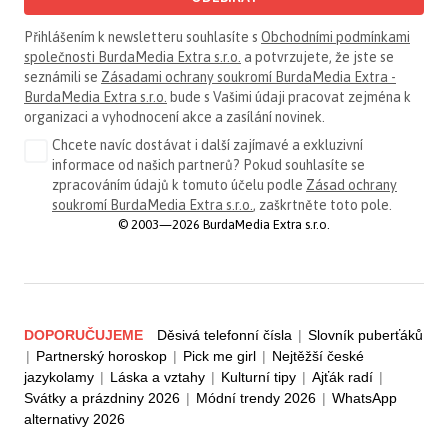
Přihlášením k newsletteru souhlasíte s
Obchodními podmínkami
společnosti BurdaMedia Extra s.r.o.
a potvrzujete, že jste se
seznámili se
Zásadami ochrany soukromí BurdaMedia Extra -
BurdaMedia Extra s.r.o.
bude s Vašimi údaji pracovat zejména k
organizaci a vyhodnocení akce a zasílání novinek.
Chcete navíc dostávat i další zajímavé a exkluzivní
informace od našich partnerů? Pokud souhlasíte se
zpracováním údajů k tomuto účelu podle
Zásad ochrany
soukromí BurdaMedia Extra s.r.o.
, zaškrtněte toto pole.
© 2003—2026 BurdaMedia Extra s.r.o.
DOPORUČUJEME
Děsivá telefonní čísla
|
Slovník puberťáků
|
Partnerský horoskop
|
Pick me girl
|
Nejtěžší české
jazykolamy
|
Láska a vztahy
|
Kulturní tipy
|
Ajťák radí
|
Svátky a prázdniny 2026
|
Módní trendy 2026
|
WhatsApp
alternativy 2026