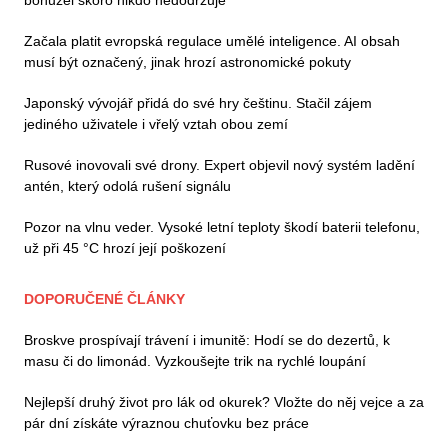
bohužel skoro nikdo nedodržuje
Začala platit evropská regulace umělé inteligence. AI obsah
musí být označený, jinak hrozí astronomické pokuty
Japonský vývojář přidá do své hry češtinu. Stačil zájem
jediného uživatele i vřelý vztah obou zemí
Rusové inovovali své drony. Expert objevil nový systém ladění
antén, který odolá rušení signálu
Pozor na vlnu veder. Vysoké letní teploty škodí baterii telefonu,
už při 45 °C hrozí její poškození
DOPORUČENÉ ČLÁNKY
Broskve prospívají trávení i imunitě: Hodí se do dezertů, k
masu či do limonád. Vyzkoušejte trik na rychlé loupání
Nejlepší druhý život pro lák od okurek? Vložte do něj vejce a za
pár dní získáte výraznou chuťovku bez práce