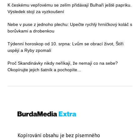
K českému vepřovému se zelím přidávají Bulhaři ještě papriku.
Výsledek stojí za vyzkoušení
Nebe v puse z jednoho plechu: Upečte rychlý hrníčkový koláč s
borůvkami a drobenkou
Týdenní horoskop od 10. srpna: Lvům se obrací život, Štíři
uspějí a Ryby zpomalí
Proč Skandinávky nikdy neříkají, že nemají co na sebe?
Okopírujte jejich šatník a pochopíte...
Kopírování obsahu je bez písemného