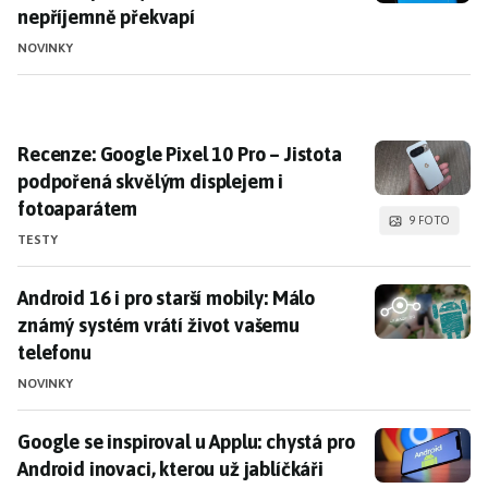
nepříjemně překvapí
NOVINKY
Recenze: Google Pixel 10 Pro – Jistota podpořená sk
Recenze: Google Pixel 10 Pro – Jistota
podpořená skvělým displejem i
fotoaparátem
9 FOTO
TESTY
Android 16 i pro starší mobily: Málo známý systém vrá
Android 16 i pro starší mobily: Málo
známý systém vrátí život vašemu
telefonu
NOVINKY
Google se inspiroval u Applu: chystá pro Android inova
Google se inspiroval u Applu: chystá pro
Android inovaci, kterou už jablíčkáři