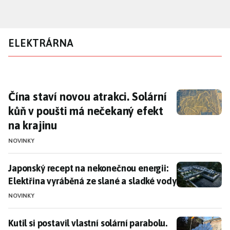
Přejít
k
hlavnímu
ELEKTRÁRNA
obsahu
Čína staví novou atrakci. Solární kůň v pouš
Čína staví novou atrakci. Solární
kůň v poušti má nečekaný efekt
na krajinu
NOVINKY
Japonský recept na nekonečnou energii: Elektřina vyr
Japonský recept na nekonečnou energii:
Elektřina vyráběná ze slané a sladké vody
NOVINKY
Kutil si postavil vlastní solární parabolu. Budete pře
Kutil si postavil vlastní solární parabolu.