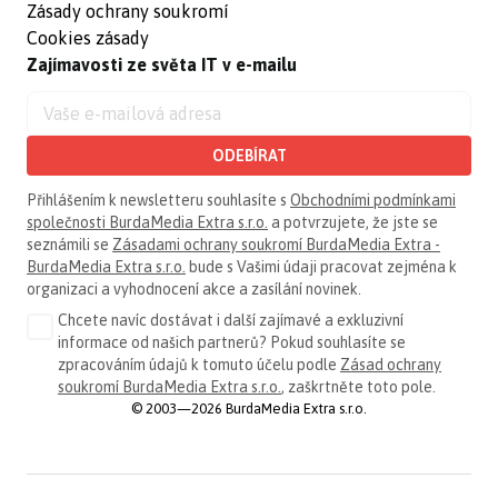
Zásady ochrany soukromí
Cookies zásady
Zajímavosti ze světa IT v e-mailu
ODEBÍRAT
Přihlášením k newsletteru souhlasíte s
Obchodními podmínkami
společnosti BurdaMedia Extra s.r.o.
a potvrzujete, že jste se
seznámili se
Zásadami ochrany soukromí BurdaMedia Extra -
BurdaMedia Extra s.r.o.
bude s Vašimi údaji pracovat zejména k
organizaci a vyhodnocení akce a zasílání novinek.
Chcete navíc dostávat i další zajímavé a exkluzivní
informace od našich partnerů? Pokud souhlasíte se
zpracováním údajů k tomuto účelu podle
Zásad ochrany
soukromí BurdaMedia Extra s.r.o.
, zaškrtněte toto pole.
© 2003—2026 BurdaMedia Extra s.r.o.