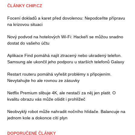
ČLÁNKY CHIP.CZ
Focení dokladů a karet před dovolenou: Nepodceňte přípravu
na krizovou situaci
Nový podvod na hotelových Wi-Fi: Hackeři se můžou snadno
dostat do vašeho účtu
Aplikace Find pomáhá najít ztracený nebo ukradený telefon.
Samsung ale ukončil jeho podporu u starších telefonů Galaxy
Restart routeru pomáhá vyřešit problémy s připojením.
Nevytahujte ho ale rovnou ze zásuvky
Netflix Premium slibuje 4K, ale nestačí za něj jen platit. O
kvalitu obrazu vás může ošidit i prohlížeč
Neobvyklý robot může nahradit nočního hlídače. Balancuje na
jednom kole a dokonce cítí plyn
DOPORUČENÉ ČLÁNKY