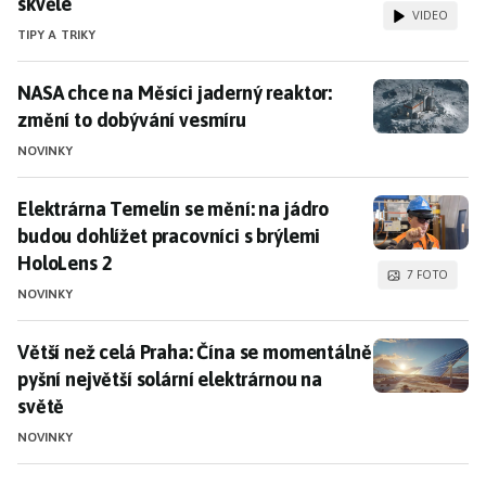
skvěle
VIDEO
TIPY A TRIKY
NASA chce na Měsíci jaderný reaktor: změní to dobýv
NASA chce na Měsíci jaderný reaktor:
změní to dobývání vesmíru
NOVINKY
Elektrárna Temelín se mění: na jádro budou dohlížet 
Elektrárna Temelín se mění: na jádro
budou dohlížet pracovníci s brýlemi
HoloLens 2
7 FOTO
NOVINKY
Větší než celá Praha: Čína se momentálně pyšní největ
Větší než celá Praha: Čína se momentálně
pyšní největší solární elektrárnou na
světě
NOVINKY