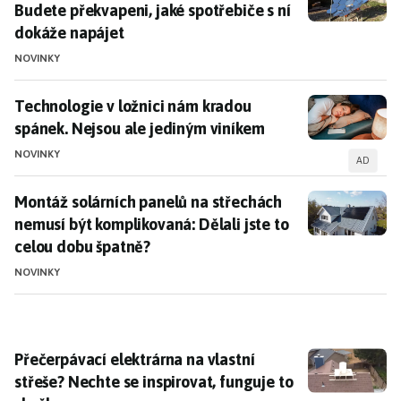
Budete překvapeni, jaké spotřebiče s ní
dokáže napájet
NOVINKY
Technologie v ložnici nám kradou spánek. Nejsou ale
Technologie v ložnici nám kradou
spánek. Nejsou ale jediným viníkem
NOVINKY
AD
Montáž solárních panelů na střechách nemusí být komp
Montáž solárních panelů na střechách
nemusí být komplikovaná: Dělali jste to
celou dobu špatně?
NOVINKY
Přečerpávací elektrárna na vlastní střeše? Nechte se 
Přečerpávací elektrárna na vlastní
střeše? Nechte se inspirovat, funguje to