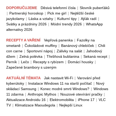
DOPORUČUJEME
Děsivá telefonní čísla
|
Slovník puberťáků
|
Partnerský horoskop
|
Pick me girl
|
Nejtěžší české
jazykolamy
|
Láska a vztahy
|
Kulturní tipy
|
Ajťák radí
|
Svátky a prázdniny 2026
|
Módní trendy 2026
|
WhatsApp
alternativy 2026
RECEPTY A VAŘENÍ
Vepřová panenka
|
Fazolky na
smetaně
|
Čokoládové muffiny
|
Banánový chlebíček
|
Chili
con carne
|
Sportovní nápoj
|
Zálivky na salát
|
Jahodový
džem
|
Zelná polévka
|
Třešňová bublanina
|
Sekaná recept
|
Perník
|
Lečo
|
Recepty s rybízem
|
Domácí housky
|
Zapečené brambory s uzeným
AKTUÁLNÍ TÉMATA
Jak nastavit Wi-Fi
|
Varování před
kyberútoky
|
Instalace Windows 11 na starší počítač
|
Nový
skládací Samsung
|
Konec modré smrti Windows?
|
Windows
11 zdarma
|
Anthropic Mythos
|
Nouzové otevírání pračky
|
Aktualizace Androidu 16
|
Elektromobilita
|
iPhone 17
|
VLC
TV
|
Klimatizace Maoudegola
|
Nejlepší Linux