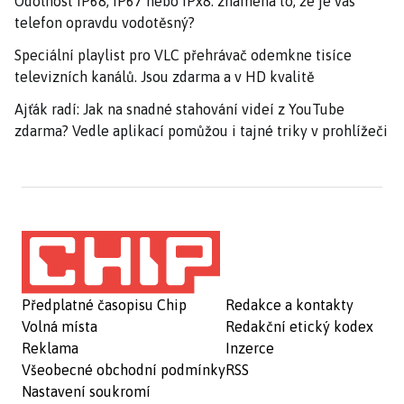
Odolnost IP68, IP67 nebo IPx8: znamená to, že je váš
telefon opravdu vodotěsný?
Speciální playlist pro VLC přehrávač odemkne tisíce
televizních kanálů. Jsou zdarma a v HD kvalitě
Ajťák radí: Jak na snadné stahování videí z YouTube
zdarma? Vedle aplikací pomůžou i tajné triky v prohlížeči
Předplatné časopisu Chip
Redakce a kontakty
Volná místa
Redakční etický kodex
Reklama
Inzerce
Všeobecné obchodní podmínky
RSS
Nastavení soukromí