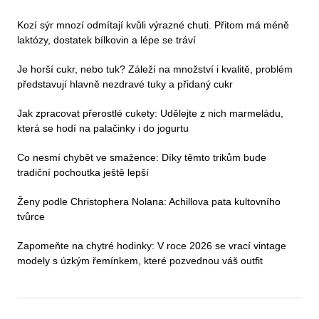
Kozí sýr mnozí odmítají kvůli výrazné chuti. Přitom má méně
laktózy, dostatek bílkovin a lépe se tráví
Je horší cukr, nebo tuk? Záleží na množství i kvalitě, problém
představují hlavně nezdravé tuky a přidaný cukr
Jak zpracovat přerostlé cukety: Udělejte z nich marmeládu,
která se hodí na palačinky i do jogurtu
Co nesmí chybět ve smažence: Díky těmto trikům bude
tradiční pochoutka ještě lepší
Ženy podle Christophera Nolana: Achillova pata kultovního
tvůrce
Zapomeňte na chytré hodinky: V roce 2026 se vrací vintage
modely s úzkým řemínkem, které pozvednou váš outfit