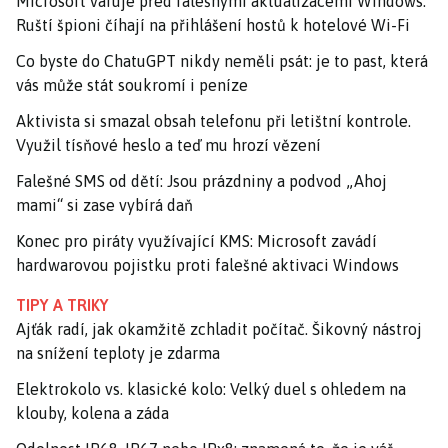
Microsoft varuje před falešnými aktualizacemi Windows.
Ruští špioni číhají na přihlášení hostů k hotelové Wi-Fi
Co byste do ChatuGPT nikdy neměli psát: je to past, která
vás může stát soukromí i peníze
Aktivista si smazal obsah telefonu při letištní kontrole.
Využil tísňové heslo a teď mu hrozí vězení
Falešné SMS od dětí: Jsou prázdniny a podvod „Ahoj
mami“ si zase vybírá daň
Konec pro piráty využívající KMS: Microsoft zavádí
hardwarovou pojistku proti falešné aktivaci Windows
TIPY A TRIKY
Ajťák radí, jak okamžitě zchladit počítač. Šikovný nástroj
na snížení teploty je zdarma
Elektrokolo vs. klasické kolo: Velký duel s ohledem na
klouby, kolena a záda