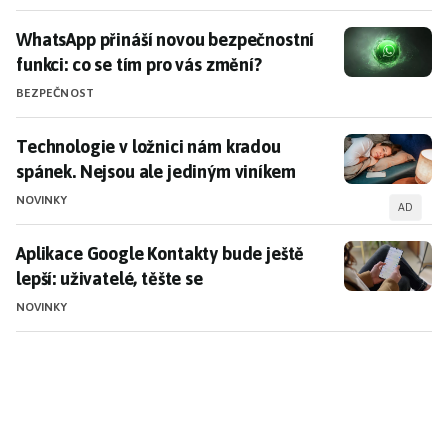
WhatsApp přináší novou bezpečnostní funkci: co se t
WhatsApp přináší novou bezpečnostní
funkci: co se tím pro vás změní?
BEZPEČNOST
Technologie v ložnici nám kradou spánek. Nejsou ale
Technologie v ložnici nám kradou
spánek. Nejsou ale jediným viníkem
NOVINKY
AD
Aplikace Google Kontakty bude ještě lepší: uživatelé, 
Aplikace Google Kontakty bude ještě
lepší: uživatelé, těšte se
NOVINKY