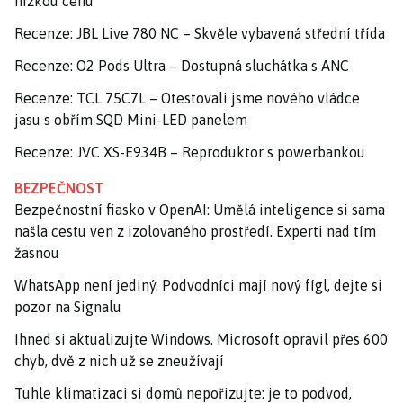
nízkou cenu
Recenze: JBL Live 780 NC – Skvěle vybavená střední třída
Recenze: O2 Pods Ultra – Dostupná sluchátka s ANC
Recenze: TCL 75C7L – Otestovali jsme nového vládce
jasu s obřím SQD Mini-LED panelem
Recenze: JVC XS-E934B – Reproduktor s powerbankou
BEZPEČNOST
Bezpečnostní fiasko v OpenAI: Umělá inteligence si sama
našla cestu ven z izolovaného prostředí. Experti nad tím
žasnou
WhatsApp není jediný. Podvodníci mají nový fígl, dejte si
pozor na Signalu
Ihned si aktualizujte Windows. Microsoft opravil přes 600
chyb, dvě z nich už se zneužívají
Tuhle klimatizaci si domů nepořizujte: je to podvod,