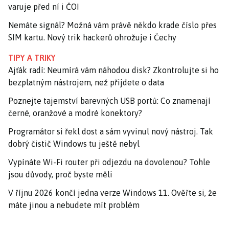
varuje před ní i ČOI
Nemáte signál? Možná vám právě někdo krade číslo přes
SIM kartu. Nový trik hackerů ohrožuje i Čechy
TIPY A TRIKY
Ajťák radí: Neumírá vám náhodou disk? Zkontrolujte si ho
bezplatným nástrojem, než přijdete o data
Poznejte tajemství barevných USB portů: Co znamenají
černé, oranžové a modré konektory?
Programátor si řekl dost a sám vyvinul nový nástroj. Tak
dobrý čistič Windows tu ještě nebyl
Vypínáte Wi-Fi router při odjezdu na dovolenou? Tohle
jsou důvody, proč byste měli
V říjnu 2026 končí jedna verze Windows 11. Ověřte si, že
máte jinou a nebudete mít problém