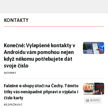
Přejít
k
hlavnímu
KONTAKTY
obsahu
Konečně: Vylepšené kontakty v Androidu vá
Konečně: Vylepšené kontakty v
Androidu vám pomohou nejen
když někomu potřebujete dát
svoje číslo
NOVINKY
Falešné e‑shopy útočí na Čechy. Těmito triky vás nenáp
Falešné e‑shopy útočí na Čechy. Těmito
triky vás nenápadně připraví o výplatu i
číslo karty
8 FOTO
BEZPEČNOST