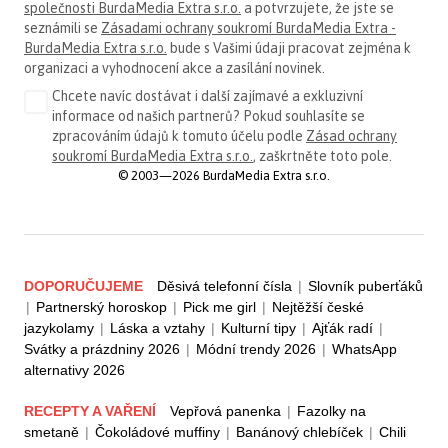
společnosti BurdaMedia Extra s.r.o.
a potvrzujete, že jste se
seznámili se
Zásadami ochrany soukromí BurdaMedia Extra -
BurdaMedia Extra s.r.o.
bude s Vašimi údaji pracovat zejména k
organizaci a vyhodnocení akce a zasílání novinek.
Chcete navíc dostávat i další zajímavé a exkluzivní
informace od našich partnerů? Pokud souhlasíte se
zpracováním údajů k tomuto účelu podle
Zásad ochrany
soukromí BurdaMedia Extra s.r.o.
, zaškrtněte toto pole.
© 2003—2026 BurdaMedia Extra s.r.o.
DOPORUČUJEME
Děsivá telefonní čísla
|
Slovník puberťáků
|
Partnerský horoskop
|
Pick me girl
|
Nejtěžší české
jazykolamy
|
Láska a vztahy
|
Kulturní tipy
|
Ajťák radí
|
Svátky a prázdniny 2026
|
Módní trendy 2026
|
WhatsApp
alternativy 2026
RECEPTY A VAŘENÍ
Vepřová panenka
|
Fazolky na
smetaně
|
Čokoládové muffiny
|
Banánový chlebíček
|
Chili