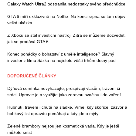
Galaxy Watch Ultra2 odstranila nedostatky svého předchůdce
GTA 6 míří exkluzivně na Netflix. Na konci srpna se tam objeví
velká ukázka
Z Xboxu se stal investiční nástroj. Zítra se můžeme dozvědět,
jak se prodává GTA 6
Konec pohádky o bohatství z umělé inteligence? Slavný
investor z filmu Sázka na nejistotu věští trhům drsný pád
DOPORUČENÉ ČLÁNKY
Dýňová semínka nevyhazujte, prospívají vlasům, trávení či
srdci. Upravte je a využijte jako zdravou svačinu i do vaření
Hubnutí, trávení i chutě na sladké. Víme, kdy skořice, zázvor a
bobkový list opravdu pomáhají a kdy jde o mýty
Zelené brambory nejsou jen kosmetická vada. Kdy je ještě
můžete sníst