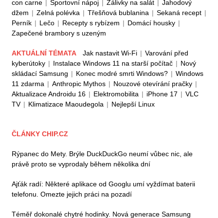
con carne
|
Sportovní nápoj
|
Zálivky na salát
|
Jahodový
džem
|
Zelná polévka
|
Třešňová bublanina
|
Sekaná recept
|
Perník
|
Lečo
|
Recepty s rybízem
|
Domácí housky
|
Zapečené brambory s uzeným
AKTUÁLNÍ TÉMATA
Jak nastavit Wi-Fi
|
Varování před
kyberútoky
|
Instalace Windows 11 na starší počítač
|
Nový
skládací Samsung
|
Konec modré smrti Windows?
|
Windows
11 zdarma
|
Anthropic Mythos
|
Nouzové otevírání pračky
|
Aktualizace Androidu 16
|
Elektromobilita
|
iPhone 17
|
VLC
TV
|
Klimatizace Maoudegola
|
Nejlepší Linux
ČLÁNKY CHIP.CZ
Rýpanec do Mety. Brýle DuckDuckGo neumí vůbec nic, ale
právě proto se vyprodaly během několika dní
Ajťák radí: Některé aplikace od Googlu umí vyždímat baterii
telefonu. Omezte jejich práci na pozadí
Téměř dokonalé chytré hodinky. Nová generace Samsung