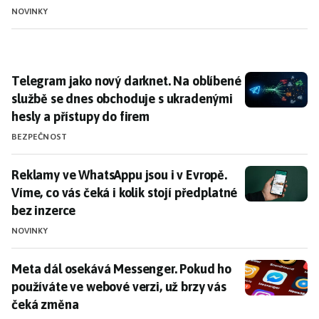
NOVINKY
Telegram jako nový darknet. Na oblíbené službě se d
Telegram jako nový darknet. Na oblíbené
službě se dnes obchoduje s ukradenými
hesly a přístupy do firem
BEZPEČNOST
Reklamy ve WhatsAppu jsou i v Evropě. Víme, co vás če
Reklamy ve WhatsAppu jsou i v Evropě.
Víme, co vás čeká i kolik stojí předplatné
bez inzerce
NOVINKY
Meta dál osekává Messenger. Pokud ho používáte ve 
Meta dál osekává Messenger. Pokud ho
používáte ve webové verzi, už brzy vás
čeká změna