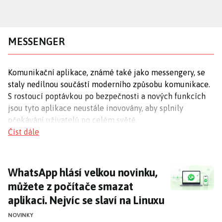
Přejít
k
hlavnímu
MESSENGER
obsahu
Komunikační aplikace, známé také jako messengery, se
staly nedílnou součástí moderního způsobu komunikace.
S rostoucí poptávkou po bezpečnosti a nových funkcích
jsou tyto aplikace neustále inovovány, aby splnily
očekávání uživatelů po celém světě.
Číst dále
Ochrana soukromí a bezpečnost
Ochrana soukromí je klíčovým aspektem pro uživatele
WhatsApp hlásí velkou novinku, můžete z poč
WhatsApp hlásí velkou novinku,
komunikačních aplikací.
Telegram
nedávno oznámil
můžete z počítače smazat
změny ve své politice ochrany osobních údajů, což
aplikaci. Nejvíc se slaví na Linuxu
vyvolalo debaty o bezpečnosti uživatelských dat.
Signal
je známý svým důrazem na soukromí, což jej činí
NOVINKY