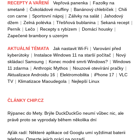
RECEPTY A VAŘENÍ
Vepřová panenka
|
Fazolky na
smetaně
|
Čokoládové muffiny
|
Banánový chlebíček
|
Chili
con carne
|
Sportovní nápoj
|
Zálivky na salát
|
Jahodový
džem
|
Zelná polévka
|
Třešňová bublanina
|
Sekaná recept
|
Perník
|
Lečo
|
Recepty s rybízem
|
Domácí housky
|
Zapečené brambory s uzeným
AKTUÁLNÍ TÉMATA
Jak nastavit Wi-Fi
|
Varování před
kyberútoky
|
Instalace Windows 11 na starší počítač
|
Nový
skládací Samsung
|
Konec modré smrti Windows?
|
Windows
11 zdarma
|
Anthropic Mythos
|
Nouzové otevírání pračky
|
Aktualizace Androidu 16
|
Elektromobilita
|
iPhone 17
|
VLC
TV
|
Klimatizace Maoudegola
|
Nejlepší Linux
ČLÁNKY CHIP.CZ
Rýpanec do Mety. Brýle DuckDuckGo neumí vůbec nic, ale
právě proto se vyprodaly během několika dní
Ajťák radí: Některé aplikace od Googlu umí vyždímat baterii
telefonu. Omezte jejich práci na pozadí