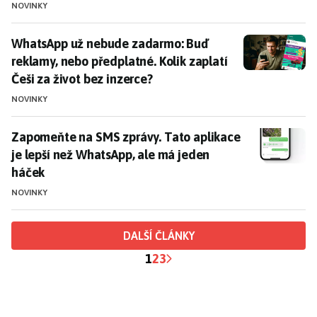
NOVINKY
WhatsApp už nebude zadarmo: Buď reklamy, nebo předp
WhatsApp už nebude zadarmo: Buď
reklamy, nebo předplatné. Kolik zaplatí
Češi za život bez inzerce?
NOVINKY
Zapomeňte na SMS zprávy. Tato aplikace je lepší než
Zapomeňte na SMS zprávy. Tato aplikace
je lepší než WhatsApp, ale má jeden
háček
NOVINKY
DALŠÍ ČLÁNKY
1
2
3