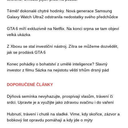
Téměř dokonalé chytré hodinky. Nová generace Samsung
Galaxy Watch Ultra2 odstranila nedostatky svého předchůdce
GTA 6 míří exkluzivně na Netflix. Na konci srpna se tam objeví
velká ukázka
Z Xboxu se stal investiční nástroj. Zítra se můžeme dozvědět,
jak se prodává GTA 6
Konec pohádky o bohatství z umělé inteligence? Slavný
investor z filmu Sázka na nejistotu věští trhům drsný pád
DOPORUČENÉ ČLÁNKY
Dýňová semínka nevyhazujte, prospívají vlasům, trávení či
srdci. Upravte je a využijte jako zdravou svačinu i do vaření
Hubnutí, trávení i chutě na sladké. Víme, kdy skořice, zázvor a
bobkový list opravdu pomáhají a kdy jde o mýty