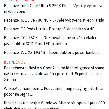
Recenze: Intel Core Ultra 5 250K Plus – Vysoký výkon za
nízkou cenu
Recenze: JBL Live 780 NC – Skvěle vybavená střední třída
Recenze: O2 Pods Ultra – Dostupná sluchátka s ANC
Recenze: TCL 75C7L – Otestovali jsme nového vládce
jasu s obřím SQD Mini-LED panelem
Recenze: JVC XS-E934B – Reproduktor s powerbankou
BEZPEČNOST
Bezpečnostní fiasko v OpenAI: Umělá inteligence si sama
našla cestu ven z izolovaného prostředí. Experti nad tím
žasnou
WhatsApp není jediný. Podvodníci mají nový fígl, dejte si
pozor na Signalu
Ihned si aktualizujte Windows. Microsoft opravil přes 600
chyb, dvě z nich už se zneužívají