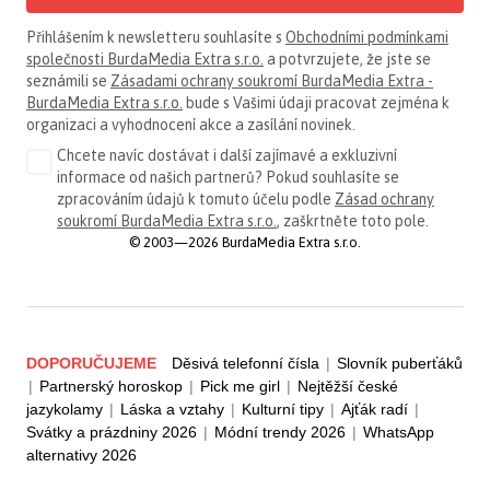
Přihlášením k newsletteru souhlasíte s
Obchodními podmínkami
společnosti BurdaMedia Extra s.r.o.
a potvrzujete, že jste se
seznámili se
Zásadami ochrany soukromí BurdaMedia Extra -
BurdaMedia Extra s.r.o.
bude s Vašimi údaji pracovat zejména k
organizaci a vyhodnocení akce a zasílání novinek.
Chcete navíc dostávat i další zajímavé a exkluzivní
informace od našich partnerů? Pokud souhlasíte se
zpracováním údajů k tomuto účelu podle
Zásad ochrany
soukromí BurdaMedia Extra s.r.o.
, zaškrtněte toto pole.
© 2003—2026 BurdaMedia Extra s.r.o.
DOPORUČUJEME
Děsivá telefonní čísla
|
Slovník puberťáků
|
Partnerský horoskop
|
Pick me girl
|
Nejtěžší české
jazykolamy
|
Láska a vztahy
|
Kulturní tipy
|
Ajťák radí
|
Svátky a prázdniny 2026
|
Módní trendy 2026
|
WhatsApp
alternativy 2026