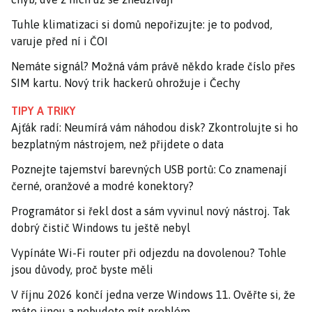
Tuhle klimatizaci si domů nepořizujte: je to podvod,
varuje před ní i ČOI
Nemáte signál? Možná vám právě někdo krade číslo přes
SIM kartu. Nový trik hackerů ohrožuje i Čechy
TIPY A TRIKY
Ajťák radí: Neumírá vám náhodou disk? Zkontrolujte si ho
bezplatným nástrojem, než přijdete o data
Poznejte tajemství barevných USB portů: Co znamenají
černé, oranžové a modré konektory?
Programátor si řekl dost a sám vyvinul nový nástroj. Tak
dobrý čistič Windows tu ještě nebyl
Vypínáte Wi-Fi router při odjezdu na dovolenou? Tohle
jsou důvody, proč byste měli
V říjnu 2026 končí jedna verze Windows 11. Ověřte si, že
máte jinou a nebudete mít problém