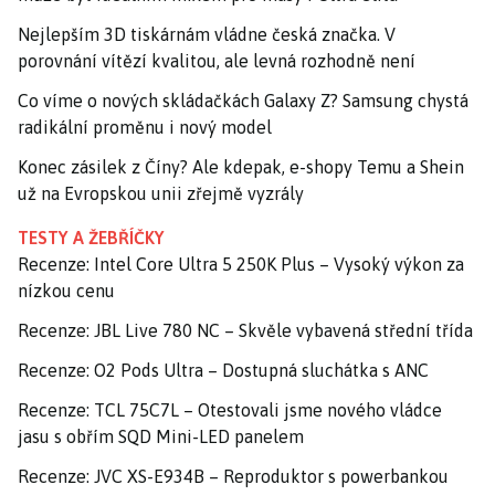
Nejlepším 3D tiskárnám vládne česká značka. V
porovnání vítězí kvalitou, ale levná rozhodně není
Co víme o nových skládačkách Galaxy Z? Samsung chystá
radikální proměnu i nový model
Konec zásilek z Číny? Ale kdepak, e-shopy Temu a Shein
už na Evropskou unii zřejmě vyzrály
TESTY A ŽEBŘÍČKY
Recenze: Intel Core Ultra 5 250K Plus – Vysoký výkon za
nízkou cenu
Recenze: JBL Live 780 NC – Skvěle vybavená střední třída
Recenze: O2 Pods Ultra – Dostupná sluchátka s ANC
Recenze: TCL 75C7L – Otestovali jsme nového vládce
jasu s obřím SQD Mini-LED panelem
Recenze: JVC XS-E934B – Reproduktor s powerbankou