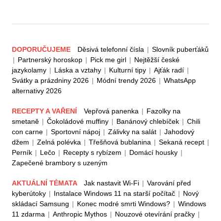
DOPORUČUJEME
Děsivá telefonní čísla
|
Slovník puberťáků
|
Partnerský horoskop
|
Pick me girl
|
Nejtěžší české
jazykolamy
|
Láska a vztahy
|
Kulturní tipy
|
Ajťák radí
|
Svátky a prázdniny 2026
|
Módní trendy 2026
|
WhatsApp
alternativy 2026
RECEPTY A VAŘENÍ
Vepřová panenka
|
Fazolky na
smetaně
|
Čokoládové muffiny
|
Banánový chlebíček
|
Chili
con carne
|
Sportovní nápoj
|
Zálivky na salát
|
Jahodový
džem
|
Zelná polévka
|
Třešňová bublanina
|
Sekaná recept
|
Perník
|
Lečo
|
Recepty s rybízem
|
Domácí housky
|
Zapečené brambory s uzeným
AKTUÁLNÍ TÉMATA
Jak nastavit Wi-Fi
|
Varování před
kyberútoky
|
Instalace Windows 11 na starší počítač
|
Nový
skládací Samsung
|
Konec modré smrti Windows?
|
Windows
11 zdarma
|
Anthropic Mythos
|
Nouzové otevírání pračky
|