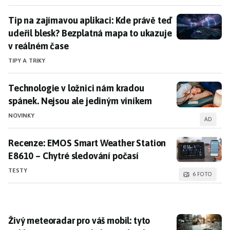
Tip na zajímavou aplikaci: Kde právě teď udeřil bles
Tip na zajímavou aplikaci: Kde právě teď
udeřil blesk? Bezplatná mapa to ukazuje
v reálném čase
TIPY A TRIKY
Technologie v ložnici nám kradou spánek. Nejsou ale
Technologie v ložnici nám kradou
spánek. Nejsou ale jediným viníkem
NOVINKY
AD
Recenze: EMOS Smart Weather Station E8610 – Chytré
Recenze: EMOS Smart Weather Station
E8610 – Chytré sledování počasí
TESTY
6 FOTO
Živý meteoradar pro váš mobil: tyto aplikace vás v p
Živý meteoradar pro váš mobil: tyto