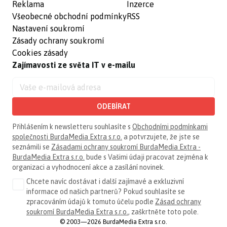
Reklama
Inzerce
Všeobecné obchodní podmínky
RSS
Nastavení soukromí
Zásady ochrany soukromí
Cookies zásady
Zajímavosti ze světa IT v e-mailu
ODEBÍRAT
Přihlášením k newsletteru souhlasíte s
Obchodními podmínkami
společnosti BurdaMedia Extra s.r.o.
a potvrzujete, že jste se
seznámili se
Zásadami ochrany soukromí BurdaMedia Extra -
BurdaMedia Extra s.r.o.
bude s Vašimi údaji pracovat zejména k
organizaci a vyhodnocení akce a zasílání novinek.
Chcete navíc dostávat i další zajímavé a exkluzivní
informace od našich partnerů? Pokud souhlasíte se
zpracováním údajů k tomuto účelu podle
Zásad ochrany
soukromí BurdaMedia Extra s.r.o.
, zaškrtněte toto pole.
© 2003—2026 BurdaMedia Extra s.r.o.