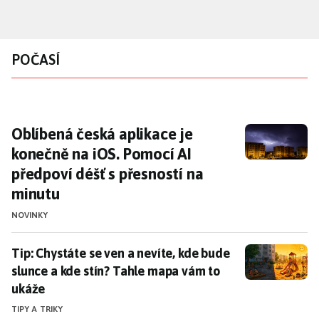
Přejít
k
hlavnímu
POČASÍ
obsahu
Oblíbená česká aplikace je konečně na iOS. 
Oblíbená česká aplikace je
konečně na iOS. Pomocí AI
předpoví déšť s přesností na
minutu
NOVINKY
Tip: Chystáte se ven a nevíte, kde bude slunce a kde 
Tip: Chystáte se ven a nevíte, kde bude
slunce a kde stín? Tahle mapa vám to
ukáže
TIPY A TRIKY