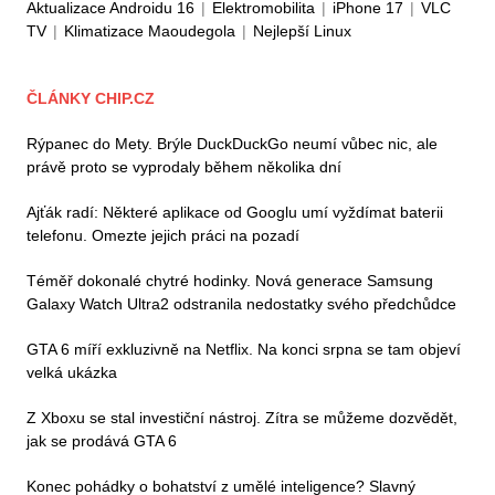
Aktualizace Androidu 16
|
Elektromobilita
|
iPhone 17
|
VLC
TV
|
Klimatizace Maoudegola
|
Nejlepší Linux
ČLÁNKY CHIP.CZ
Rýpanec do Mety. Brýle DuckDuckGo neumí vůbec nic, ale
právě proto se vyprodaly během několika dní
Ajťák radí: Některé aplikace od Googlu umí vyždímat baterii
telefonu. Omezte jejich práci na pozadí
Téměř dokonalé chytré hodinky. Nová generace Samsung
Galaxy Watch Ultra2 odstranila nedostatky svého předchůdce
GTA 6 míří exkluzivně na Netflix. Na konci srpna se tam objeví
velká ukázka
Z Xboxu se stal investiční nástroj. Zítra se můžeme dozvědět,
jak se prodává GTA 6
Konec pohádky o bohatství z umělé inteligence? Slavný