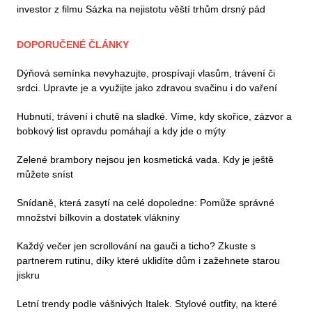
investor z filmu Sázka na nejistotu věští trhům drsný pád
DOPORUČENÉ ČLÁNKY
Dýňová semínka nevyhazujte, prospívají vlasům, trávení či
srdci. Upravte je a využijte jako zdravou svačinu i do vaření
Hubnutí, trávení i chutě na sladké. Víme, kdy skořice, zázvor a
bobkový list opravdu pomáhají a kdy jde o mýty
Zelené brambory nejsou jen kosmetická vada. Kdy je ještě
můžete sníst
Snídaně, která zasytí na celé dopoledne: Pomůže správné
množství bílkovin a dostatek vlákniny
Každý večer jen scrollování na gauči a ticho? Zkuste s
partnerem rutinu, díky které uklidíte dům i zažehnete starou
jiskru
Letní trendy podle vášnivých Italek. Stylové outfity, na které