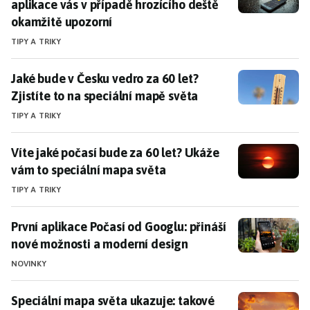
aplikace vás v případě hrozícího deště
okamžitě upozorní
TIPY A TRIKY
Jaké bude v Česku vedro za 60 let? Zjistíte to na spec
Jaké bude v Česku vedro za 60 let?
Zjistíte to na speciální mapě světa
TIPY A TRIKY
Víte jaké počasí bude za 60 let? Ukáže vám to speciá
Víte jaké počasí bude za 60 let? Ukáže
vám to speciální mapa světa
TIPY A TRIKY
První aplikace Počasí od Googlu: přináší nové možnos
První aplikace Počasí od Googlu: přináší
nové možnosti a moderní design
NOVINKY
Speciální mapa světa ukazuje: takové počasí bude pan
Speciální mapa světa ukazuje: takové