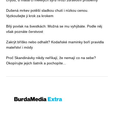
chybu, u masa či měkkých sýrů hrozí zdravotní problémy
Dušená mrkev potěší sladkou chutí i nízkou cenou.
Vyzkoušejte ji krok za krokem
Bílý povlak na švestkách: Možná se mu vyhýbáte. Podle něj
však poznáte čerstvost
Zakrýt bříško nebo odhalit? Kodaňské maminky boří pravidla
mateřství i módy
Proč Skandinávky nikdy neříkají, že nemají co na sebe?
Okopírujte jejich šatník a pochopíte...