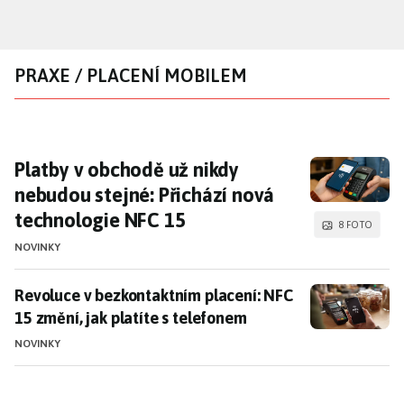
Přejít
k
hlavnímu
PRAXE / PLACENÍ MOBILEM
obsahu
Platby v obchodě už nikdy nebudou stejné: 
Platby v obchodě už nikdy
nebudou stejné: Přichází nová
technologie NFC 15
8 FOTO
NOVINKY
Revoluce v bezkontaktním placení: NFC 15 změní, jak 
Revoluce v bezkontaktním placení: NFC
15 změní, jak platíte s telefonem
NOVINKY