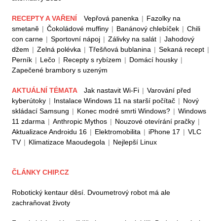
RECEPTY A VAŘENÍ
Vepřová panenka
|
Fazolky na
smetaně
|
Čokoládové muffiny
|
Banánový chlebíček
|
Chili
con carne
|
Sportovní nápoj
|
Zálivky na salát
|
Jahodový
džem
|
Zelná polévka
|
Třešňová bublanina
|
Sekaná recept
|
Perník
|
Lečo
|
Recepty s rybízem
|
Domácí housky
|
Zapečené brambory s uzeným
AKTUÁLNÍ TÉMATA
Jak nastavit Wi-Fi
|
Varování před
kyberútoky
|
Instalace Windows 11 na starší počítač
|
Nový
skládací Samsung
|
Konec modré smrti Windows?
|
Windows
11 zdarma
|
Anthropic Mythos
|
Nouzové otevírání pračky
|
Aktualizace Androidu 16
|
Elektromobilita
|
iPhone 17
|
VLC
TV
|
Klimatizace Maoudegola
|
Nejlepší Linux
ČLÁNKY CHIP.CZ
Robotický kentaur děsí. Dvoumetrový robot má ale
zachraňovat životy