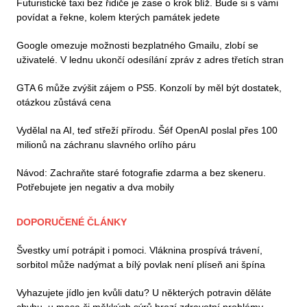
Futuristické taxi bez řidiče je zase o krok blíž. Bude si s vámi
povídat a řekne, kolem kterých památek jedete
Google omezuje možnosti bezplatného Gmailu, zlobí se
uživatelé. V lednu ukončí odesílání zpráv z adres třetích stran
GTA 6 může zvýšit zájem o PS5. Konzolí by měl být dostatek,
otázkou zůstává cena
Vydělal na AI, teď střeží přírodu. Šéf OpenAI poslal přes 100
milionů na záchranu slavného orlího páru
Návod: Zachraňte staré fotografie zdarma a bez skeneru.
Potřebujete jen negativ a dva mobily
DOPORUČENÉ ČLÁNKY
Švestky umí potrápit i pomoci. Vláknina prospívá trávení,
sorbitol může nadýmat a bílý povlak není plíseň ani špína
Vyhazujete jídlo jen kvůli datu? U některých potravin děláte