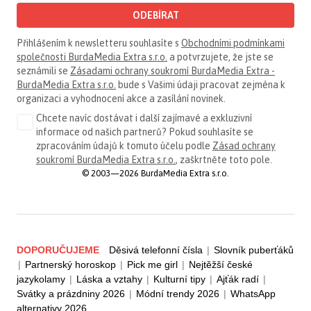
ODEBÍRAT
Přihlášením k newsletteru souhlasíte s
Obchodními podmínkami
společnosti BurdaMedia Extra s.r.o.
a potvrzujete, že jste se
seznámili se
Zásadami ochrany soukromí BurdaMedia Extra -
BurdaMedia Extra s.r.o.
bude s Vašimi údaji pracovat zejména k
organizaci a vyhodnocení akce a zasílání novinek.
Chcete navíc dostávat i další zajímavé a exkluzivní
informace od našich partnerů? Pokud souhlasíte se
zpracováním údajů k tomuto účelu podle
Zásad ochrany
soukromí BurdaMedia Extra s.r.o.
, zaškrtněte toto pole.
© 2003—2026 BurdaMedia Extra s.r.o.
DOPORUČUJEME
Děsivá telefonní čísla
|
Slovník puberťáků
|
Partnerský horoskop
|
Pick me girl
|
Nejtěžší české
jazykolamy
|
Láska a vztahy
|
Kulturní tipy
|
Ajťák radí
|
Svátky a prázdniny 2026
|
Módní trendy 2026
|
WhatsApp
alternativy 2026