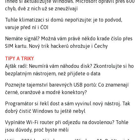
Ihned si aktualizujte Windows. Microsoft opravil přes 600
chyb, dvě z nich už se zneužívají
Tuhle klimatizaci si domů nepořizujte: je to podvod,
varuje před ní i ČOI
Nemáte signál? Možná vám právě někdo krade číslo přes
SIM kartu. Nový trik hackerů ohrožuje i Čechy
TIPY A TRIKY
Ajťák radí: Neumírá vám náhodou disk? Zkontrolujte si ho
bezplatným nástrojem, než přijdete o data
Poznejte tajemství barevných USB portů: Co znamenají
černé, oranžové a modré konektory?
Programátor si řekl dost a sám vyvinul nový nástroj. Tak
dobrý čistič Windows tu ještě nebyl
Vypínáte Wi-Fi router při odjezdu na dovolenou? Tohle
jsou důvody, proč byste měli